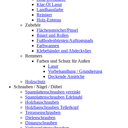
Klar-Öl Lasur
Landhausfarbe
Reiniger
Holz-Entgrau
Zubehör
Flächenstreicher/Pinsel
Bügel und Rollen
Fußbodenbürsten/Auftragspads
Farbwannen
Klebebänder und Abdeckvlies
Remmers
Farben und Schutz für Außen
Lasur
Vorbehandlung / Grundierung
Deckende Anstriche
Holzschutz
Schrauben / Nägel / Dübel
Spanplattenschrauben verzinkt
Spanplattenschrauben Edelstahl
Holzbauschrauben
Holzbauschrauben Tellerkopf
Terrassenschrauben
Dielenschrauben
Distanzschrauben
Verlegeplattenschrauben