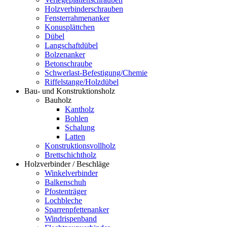
Holzverbinderschrauben
Fensterrahmenanker
Konusplättchen
Dübel
Langschaftdübel
Bolzenanker
Betonschraube
Schwerlast-Befestigung/Chemie
Riffelstange/Holzdübel
Bau- und Konstruktionsholz
Bauholz
Kantholz
Bohlen
Schalung
Latten
Konstruktionsvollholz
Brettschichtholz
Holzverbinder / Beschläge
Winkelverbinder
Balkenschuh
Pfostenträger
Lochbleche
Sparrenpfettenanker
Windrispenband