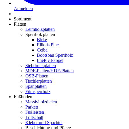
Anmelden
Sortiment
Platten
Leimholzplatten
Sperrholzplatten
Birke
Elliotis Pine
Ceiba
Bootsbau Sperrholz
finePly Pappel
Siebdruckplatten
MDF-Platten/HDF-Platten
OSB-Platten
Tischlerplatten
Spanplatten
Filmsperrholz
Fußboden
Massivholzdielen
Parkett
Fußleisten
Trittschall
Kleber und Spachtel
Beschichtung und Pflege