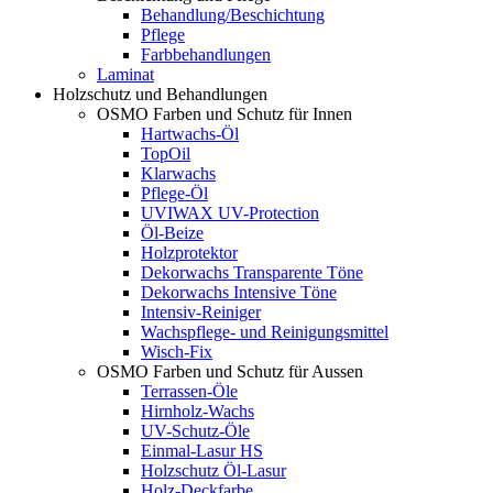
Behandlung/Beschichtung
Pflege
Farbbehandlungen
Laminat
Holzschutz und Behandlungen
OSMO Farben und Schutz für Innen
Hartwachs-Öl
TopOil
Klarwachs
Pflege-Öl
UVIWAX UV-Protection
Öl-Beize
Holzprotektor
Dekorwachs Transparente Töne
Dekorwachs Intensive Töne
Intensiv-Reiniger
Wachspflege- und Reinigungsmittel
Wisch-Fix
OSMO Farben und Schutz für Aussen
Terrassen-Öle
Hirnholz-Wachs
UV-Schutz-Öle
Einmal-Lasur HS
Holzschutz Öl-Lasur
Holz-Deckfarbe