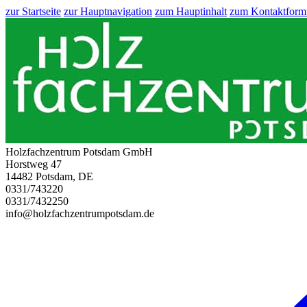
zur Startseite
zur Hauptnavigation
zum Hauptinhalt
zum Kontaktform
Holzfachzentrum Potsdam GmbH
Horstweg 47
14482 Potsdam, DE
0331/743220
0331/7432250
info@holzfachzentrumpotsdam.de