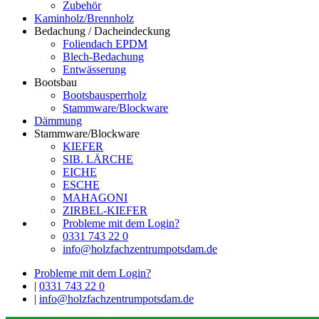
Zubehör
Kaminholz/Brennholz
Bedachung / Dacheindeckung
Foliendach EPDM
Blech-Bedachung
Entwässerung
Bootsbau
Bootsbausperrholz
Stammware/Blockware
Dämmung
Stammware/Blockware
KIEFER
SIB. LÄRCHE
EICHE
ESCHE
MAHAGONI
ZIRBEL-KIEFER
Probleme mit dem Login?
0331 743 22 0
info@holzfachzentrumpotsdam.de
Probleme mit dem Login?
|
0331 743 22 0
|
info@holzfachzentrumpotsdam.de