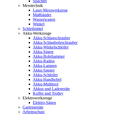
Spachtel
Messtechnik
Laser-Messwerkzeug
Maßbänder
Wasserwagen
Winkel
Schleifmittel
Akku-Werkzeuge
Akku-Schlagschrauber
Akku-Schlagbohrschrauber
Akku-Winkelschleifer
Akku-Sägen
Akku-Bohrhammer
Akku-Radios
Akku-Lampen
Akku-Sauger
Akku-Schleifer
Akku-Handhobel
Akku-Multitool
Akkus und Ladegeräte
Koffer und Trolley
Elektrowerkzeuge
Elektro-Sägen
Gartengeräte
Arbeitsschutz