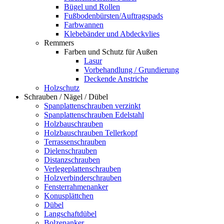
Bügel und Rollen
Fußbodenbürsten/Auftragspads
Farbwannen
Klebebänder und Abdeckvlies
Remmers
Farben und Schutz für Außen
Lasur
Vorbehandlung / Grundierung
Deckende Anstriche
Holzschutz
Schrauben / Nägel / Dübel
Spanplattenschrauben verzinkt
Spanplattenschrauben Edelstahl
Holzbauschrauben
Holzbauschrauben Tellerkopf
Terrassenschrauben
Dielenschrauben
Distanzschrauben
Verlegeplattenschrauben
Holzverbinderschrauben
Fensterrahmenanker
Konusplättchen
Dübel
Langschaftdübel
Bolzenanker