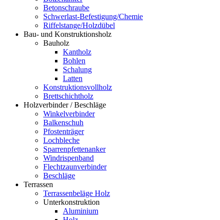
Betonschraube
Schwerlast-Befestigung/Chemie
Riffelstange/Holzdübel
Bau- und Konstruktionsholz
Bauholz
Kantholz
Bohlen
Schalung
Latten
Konstruktionsvollholz
Brettschichtholz
Holzverbinder / Beschläge
Winkelverbinder
Balkenschuh
Pfostenträger
Lochbleche
Sparrenpfettenanker
Windrispenband
Flechtzaunverbinder
Beschläge
Terrassen
Terrassenbeläge Holz
Unterkonstruktion
Aluminium
Holz