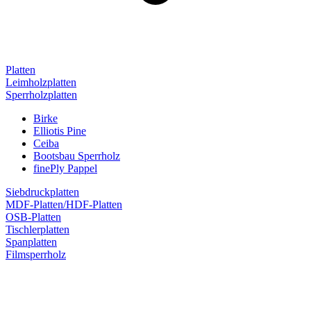
Platten
Leimholzplatten
Sperrholzplatten
Birke
Elliotis Pine
Ceiba
Bootsbau Sperrholz
finePly Pappel
Siebdruckplatten
MDF-Platten/HDF-Platten
OSB-Platten
Tischlerplatten
Spanplatten
Filmsperrholz