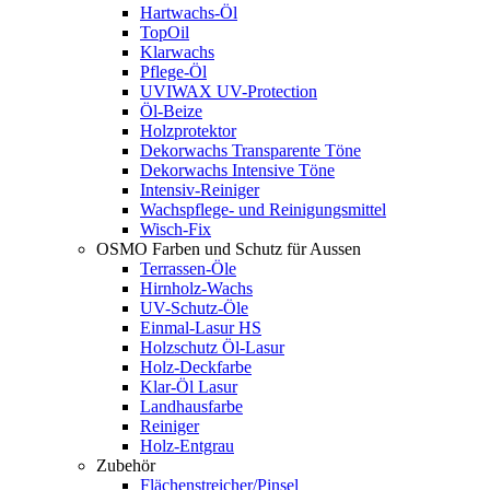
Hartwachs-Öl
TopOil
Klarwachs
Pflege-Öl
UVIWAX UV-Protection
Öl-Beize
Holzprotektor
Dekorwachs Transparente Töne
Dekorwachs Intensive Töne
Intensiv-Reiniger
Wachspflege- und Reinigungsmittel
Wisch-Fix
OSMO Farben und Schutz für Aussen
Terrassen-Öle
Hirnholz-Wachs
UV-Schutz-Öle
Einmal-Lasur HS
Holzschutz Öl-Lasur
Holz-Deckfarbe
Klar-Öl Lasur
Landhausfarbe
Reiniger
Holz-Entgrau
Zubehör
Flächenstreicher/Pinsel