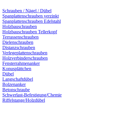
Schrauben / Nägel / Dübel
Spanplattenschrauben verzinkt
Spanplattenschrauben Edelstahl
Holzbauschrauben
Holzbauschrauben Tellerkopf
Terrassenschrauben
Dielenschrauben
Distanzschrauben
Verlegeplattenschrauben
Holzverbinderschrauben
Fensterrahmenanker
Konusplättchen
Dübel
Langschaftdübel
Bolzenanker
Betonschraube
Schwerlast-Befestigung/Chemie
Riffelstange/Holzdübel