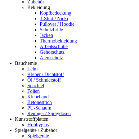
Zubehör
Bekleidung
Kopfbedeckung
T-Shirt / Nicki
Pullover / Hoodie
Schutzbrille
Jacken
Thermobekleidung
Arbeitsschuhe
Gehörschutz
Atemschutz
Bauchemie
Leim
Kleber / Dichtstoff
Öl / Schmierstoff
Spachtel
Folien
Klebeband
Betonestrich
PU-Schaum
Reiniger / Spraydosen
Kunststoffplatten
Hobbyglas
Spielgeräte / Zubehör
Spielgeräte