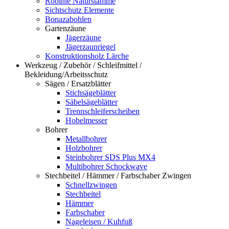
Robinie Naturstämme
Sichtschutz Elemente
Bonazabohlen
Gartenzäune
Jägerzäune
Jägerzaunriegel
Konstruktionsholz Lärche
Werkzeug / Zubehör / Schleifmittel /
Bekleidung/Arbeitsschutz
Sägen / Ersatzblätter
Stichsägeblätter
Säbelsägeblätter
Trennschleiferscheiben
Hobelmesser
Bohrer
Metallbohrer
Holzbohrer
Steinbohrer SDS Plus MX4
Multibohrer Schockwave
Stechbeitel / Hämmer / Farbschaber Zwingen
Schnellzwingen
Stechbeitel
Hämmer
Farbschaber
Nageleisen / Kuhfuß