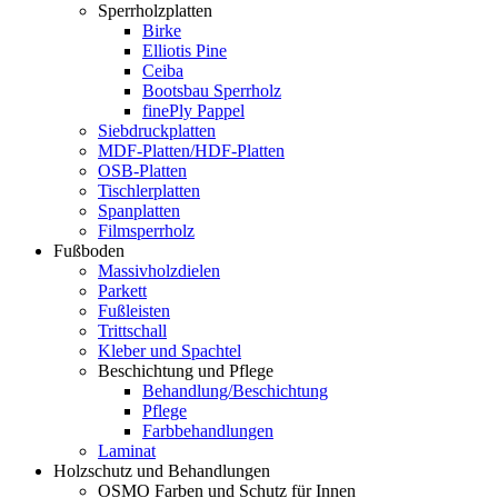
Sperrholzplatten
Birke
Elliotis Pine
Ceiba
Bootsbau Sperrholz
finePly Pappel
Siebdruckplatten
MDF-Platten/HDF-Platten
OSB-Platten
Tischlerplatten
Spanplatten
Filmsperrholz
Fußboden
Massivholzdielen
Parkett
Fußleisten
Trittschall
Kleber und Spachtel
Beschichtung und Pflege
Behandlung/Beschichtung
Pflege
Farbbehandlungen
Laminat
Holzschutz und Behandlungen
OSMO Farben und Schutz für Innen