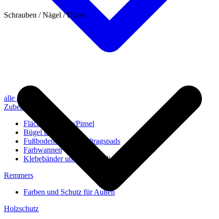
Schrauben / Nägel / Dübel
alle anzeigen
Zubehör
Flächenstreicher/Pinsel
Bügel und Rollen
Fußbodenbürsten/Auftragspads
Farbwannen
Klebebänder und Abdeckvlies
Remmers
Farben und Schutz für Außen
Holzschutz