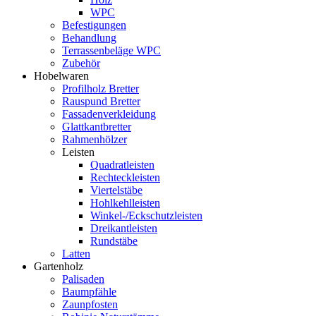
WPC
Befestigungen
Behandlung
Terrassenbeläge WPC
Zubehör
Hobelwaren
Profilholz Bretter
Rauspund Bretter
Fassadenverkleidung
Glattkantbretter
Rahmenhölzer
Leisten
Quadratleisten
Rechteckleisten
Viertelstäbe
Hohlkehlleisten
Winkel-/Eckschutzleisten
Dreikantleisten
Rundstäbe
Latten
Gartenholz
Palisaden
Baumpfähle
Zaunpfosten