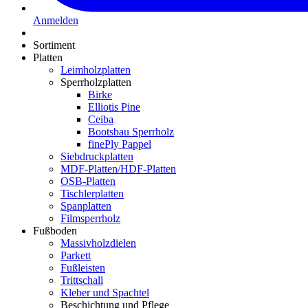
Anmelden
Sortiment
Platten
Leimholzplatten
Sperrholzplatten
Birke
Elliotis Pine
Ceiba
Bootsbau Sperrholz
finePly Pappel
Siebdruckplatten
MDF-Platten/HDF-Platten
OSB-Platten
Tischlerplatten
Spanplatten
Filmsperrholz
Fußboden
Massivholzdielen
Parkett
Fußleisten
Trittschall
Kleber und Spachtel
Beschichtung und Pflege