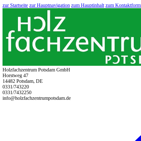
zur Startseite
zur Hauptnavigation
zum Hauptinhalt
zum Kontaktform
Holzfachzentrum Potsdam GmbH
Horstweg 47
14482 Potsdam, DE
0331/743220
0331/7432250
info@holzfachzentrumpotsdam.de