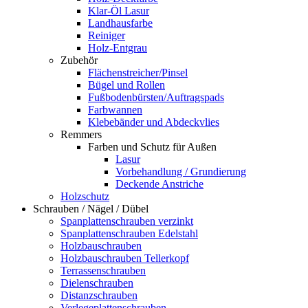
Klar-Öl Lasur
Landhausfarbe
Reiniger
Holz-Entgrau
Zubehör
Flächenstreicher/Pinsel
Bügel und Rollen
Fußbodenbürsten/Auftragspads
Farbwannen
Klebebänder und Abdeckvlies
Remmers
Farben und Schutz für Außen
Lasur
Vorbehandlung / Grundierung
Deckende Anstriche
Holzschutz
Schrauben / Nägel / Dübel
Spanplattenschrauben verzinkt
Spanplattenschrauben Edelstahl
Holzbauschrauben
Holzbauschrauben Tellerkopf
Terrassenschrauben
Dielenschrauben
Distanzschrauben
Verlegeplattenschrauben