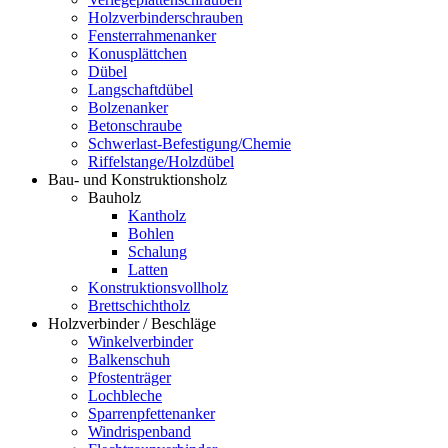
Holzverbinderschrauben
Fensterrahmenanker
Konusplättchen
Dübel
Langschaftdübel
Bolzenanker
Betonschraube
Schwerlast-Befestigung/Chemie
Riffelstange/Holzdübel
Bau- und Konstruktionsholz
Bauholz
Kantholz
Bohlen
Schalung
Latten
Konstruktionsvollholz
Brettschichtholz
Holzverbinder / Beschläge
Winkelverbinder
Balkenschuh
Pfostenträger
Lochbleche
Sparrenpfettenanker
Windrispenband