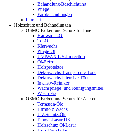
Behandlung/Beschichtung
Pflege
Farbbehandlungen
Laminat
Holzschutz und Behandlungen
OSMO Farben und Schutz für Innen
Hartwachs-Öl
TopOil
Klarwachs
Pflege-Öl
UVIWAX UV-Protection
Öl-Beize
Holzprotektor
Dekorwachs Transparente Töne
Dekorwachs Intensive Töne
Intensiv-Reiniger
Wachspflege- und Reinigungsmittel
Wisch-Fix
OSMO Farben und Schutz für Aussen
Terrassen-Öle
Hirnholz-Wachs
UV-Schutz-Öle
Einmal-Lasur HS
Holzschutz Öl-Lasur
Holz-Deckfarbe