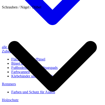
Schrauben / Nägel / Dübel
alle anzeigen
Zubehör
Flächenstreicher/Pinsel
Bügel und Rollen
Fußbodenbürsten/Auftragspads
Farbwannen
Klebebänder und Abdeckvlies
Remmers
Farben und Schutz für Außen
Holzschutz