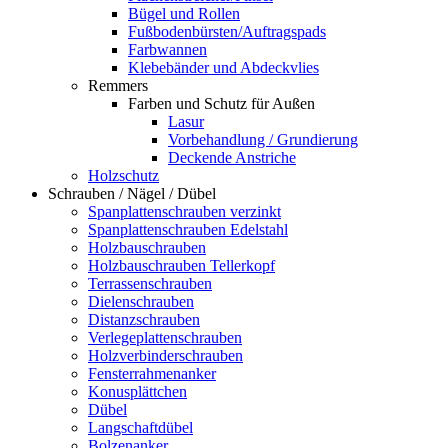
Bügel und Rollen
Fußbodenbürsten/Auftragspads
Farbwannen
Klebebänder und Abdeckvlies
Remmers
Farben und Schutz für Außen
Lasur
Vorbehandlung / Grundierung
Deckende Anstriche
Holzschutz
Schrauben / Nägel / Dübel
Spanplattenschrauben verzinkt
Spanplattenschrauben Edelstahl
Holzbauschrauben
Holzbauschrauben Tellerkopf
Terrassenschrauben
Dielenschrauben
Distanzschrauben
Verlegeplattenschrauben
Holzverbinderschrauben
Fensterrahmenanker
Konusplättchen
Dübel
Langschaftdübel
Bolzenanker