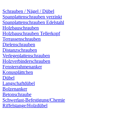
Schrauben / Nägel / Dübel
Spanplattenschrauben verzinkt
Spanplattenschrauben Edelstahl
Holzbauschrauben
Holzbauschrauben Tellerkopf
Terrassenschrauben
Dielenschrauben
Distanzschrauben
Verlegeplattenschrauben
Holzverbinderschrauben
Fensterrahmenanker
Konusplättchen
Dübel
Langschaftdübel
Bolzenanker
Betonschraube
Schwerlast-Befestigung/Chemie
Riffelstange/Holzdübel