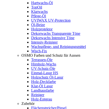
Hartwachs-Öl
TopOil
Klarwachs
Pflege-Öl
UVIWAX UV-Protection
Öl-Beize
Holzprotektor
Dekorwachs Transparente Töne
Dekorwachs Intensive Töne
Intensiv-Reiniger
Wachspflege- und Reinigungsmittel
Wisch-Fix
OSMO Farben und Schutz für Aussen
Terrassen-Öle
Hirnholz-Wachs
UV-Schutz-Öle
Einmal-Lasur HS
Holzschutz Öl-Lasur
Holz-Deckfarbe
Klar-Öl Lasur
Landhausfarbe
Reiniger
Holz-Entgrau
Zubehör
Flächenstreicher/Pinsel