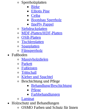
Sperrholzplatten
Birke
Elliotis Pine
Ceiba
Bootsbau Sperrholz
finePly Pappel
Siebdruckplatten
MDF-Platten/HDF-Platten
OSB-Platten
Tischlerplatten
Spanplatten
Filmsperrholz
Fußboden
Massivholzdielen
Parkett
Fußleisten
Trittschall
Kleber und Spachtel
Beschichtung und Pflege
Behandlung/Beschichtung
Pflege
Farbbehandlungen
Laminat
Holzschutz und Behandlungen
OSMO Farben und Schutz für Innen