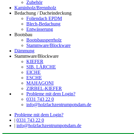
Zubehör
Kaminholz/Brennholz
Bedachung / Dacheindeckung
Foliendach EPDM
Blech-Bedachung
Entwässerung
Bootsbau
Bootsbausperrholz
Stammware/Blockware
Dämmung
Stammware/Blockware
KIEFER
SIB. LÄRCHE
EICHE
ESCHE
MAHAGONI
ZIRBEL-KIEFER
Probleme mit dem Login?
0331 743 22 0
info@holzfachzentrumpotsdam.de
Probleme mit dem Login?
|
0331 743 22 0
|
info@holzfachzentrumpotsdam.de