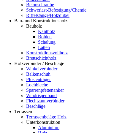
Betonschraube
Schwerlast-Befestigung/Chemie
Riffelstange/Holzdübel
Bau- und Konstruktionsholz
Bauholz
Kantholz
Bohlen
Schalung
Latten
Konstruktionsvollholz
Brettschichtholz
Holzverbinder / Beschläge
Winkelverbinder
Balkenschuh
Pfostenträger
Lochbleche
Sparrenpfettenanker
Windrispenband
Flechtzaunverbinder
Beschläge
Terrassen
Terrassenbeläge Holz
Unterkonstruktion
Aluminium
Holz