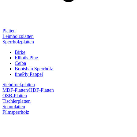
Platten
Leimholzplatten
Sperrholzplatten
Birke
Elliotis Pine
Ceiba
Bootsbau Sperrholz
finePly Pappel
Siebdruckplatten
MDF-Platten/HDF-Platten
OSB-Platten
Tischlerplatten
Spanplatten
Filmsperrholz