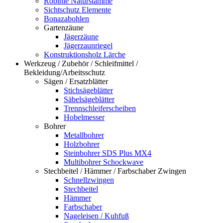
Robinie Naturstämme
Sichtschutz Elemente
Bonazabohlen
Gartenzäune
Jägerzäune
Jägerzaunriegel
Konstruktionsholz Lärche
Werkzeug / Zubehör / Schleifmittel /
Bekleidung/Arbeitsschutz
Sägen / Ersatzblätter
Stichsägeblätter
Säbelsägeblätter
Trennschleiferscheiben
Hobelmesser
Bohrer
Metallbohrer
Holzbohrer
Steinbohrer SDS Plus MX4
Multibohrer Schockwave
Stechbeitel / Hämmer / Farbschaber Zwingen
Schnellzwingen
Stechbeitel
Hämmer
Farbschaber
Nageleisen / Kuhfuß