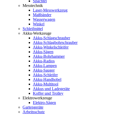
Spachtel
Messtechnik
Laser-Messwerkzeug
Maßbänder
Wasserwagen
Winkel
Schleifmittel
Akku-Werkzeuge
Akku-Schlagschrauber
Akku-Schlagbohrschrauber
Akku-Winkelschleifer
Akku-Sägen
Akku-Bohrhammer
Akku-Radios
Akku-Lampen
Akku-Sauger
Akku-Schleifer
Akku-Handhobel
Akku-Multitool
Akkus und Ladegeräte
Koffer und Trolley
Elektrowerkzeuge
Elektro-Sägen
Gartengeräte
Arbeitsschutz