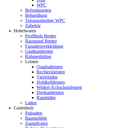
WPC
Befestigungen
Behandlung
Terrassenbeläge WPC
Zubehör
Hobelwaren
Profilholz Bretter
Rauspund Bretter
Fassadenverkleidung
Glattkantbretter
Rahmenhölzer
Leisten
Quadratleisten
Rechteckleisten
Viertelstäbe
Hohlkehlleisten
Winkel-/Eckschutzleisten
Dreikantleisten
Rundstäbe
Latten
Gartenholz
Palisaden
Baumpfähle
Zaunpfosten