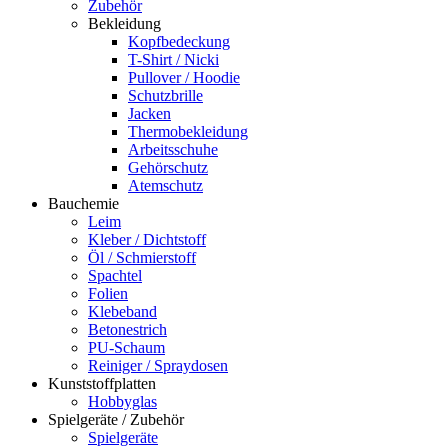
Zubehör
Bekleidung
Kopfbedeckung
T-Shirt / Nicki
Pullover / Hoodie
Schutzbrille
Jacken
Thermobekleidung
Arbeitsschuhe
Gehörschutz
Atemschutz
Bauchemie
Leim
Kleber / Dichtstoff
Öl / Schmierstoff
Spachtel
Folien
Klebeband
Betonestrich
PU-Schaum
Reiniger / Spraydosen
Kunststoffplatten
Hobbyglas
Spielgeräte / Zubehör
Spielgeräte