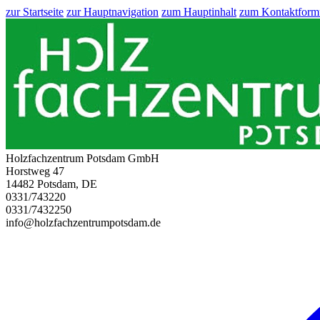
zur Startseite
zur Hauptnavigation
zum Hauptinhalt
zum Kontaktform
Holzfachzentrum Potsdam GmbH
Horstweg 47
14482 Potsdam, DE
0331/743220
0331/7432250
info@holzfachzentrumpotsdam.de