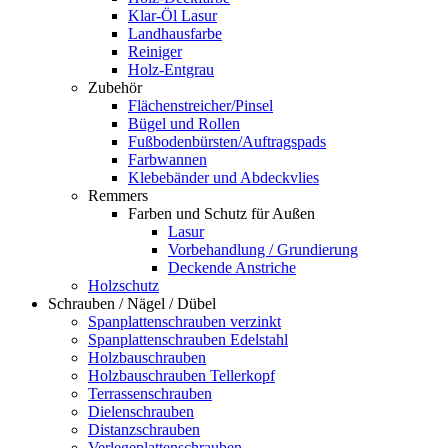
Klar-Öl Lasur
Landhausfarbe
Reiniger
Holz-Entgrau
Zubehör
Flächenstreicher/Pinsel
Bügel und Rollen
Fußbodenbürsten/Auftragspads
Farbwannen
Klebebänder und Abdeckvlies
Remmers
Farben und Schutz für Außen
Lasur
Vorbehandlung / Grundierung
Deckende Anstriche
Holzschutz
Schrauben / Nägel / Dübel
Spanplattenschrauben verzinkt
Spanplattenschrauben Edelstahl
Holzbauschrauben
Holzbauschrauben Tellerkopf
Terrassenschrauben
Dielenschrauben
Distanzschrauben
Verlegeplattenschrauben