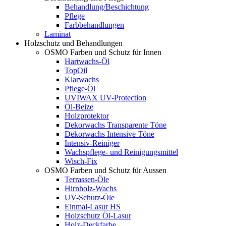
Behandlung/Beschichtung
Pflege
Farbbehandlungen
Laminat
Holzschutz und Behandlungen
OSMO Farben und Schutz für Innen
Hartwachs-Öl
TopOil
Klarwachs
Pflege-Öl
UVIWAX UV-Protection
Öl-Beize
Holzprotektor
Dekorwachs Transparente Töne
Dekorwachs Intensive Töne
Intensiv-Reiniger
Wachspflege- und Reinigungsmittel
Wisch-Fix
OSMO Farben und Schutz für Aussen
Terrassen-Öle
Hirnholz-Wachs
UV-Schutz-Öle
Einmal-Lasur HS
Holzschutz Öl-Lasur
Holz-Deckfarbe