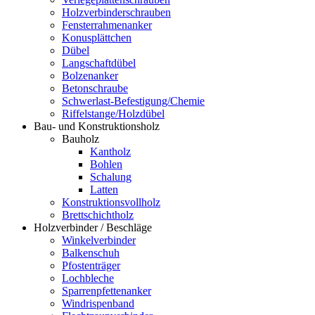
Holzverbinderschrauben
Fensterrahmenanker
Konusplättchen
Dübel
Langschaftdübel
Bolzenanker
Betonschraube
Schwerlast-Befestigung/Chemie
Riffelstange/Holzdübel
Bau- und Konstruktionsholz
Bauholz
Kantholz
Bohlen
Schalung
Latten
Konstruktionsvollholz
Brettschichtholz
Holzverbinder / Beschläge
Winkelverbinder
Balkenschuh
Pfostenträger
Lochbleche
Sparrenpfettenanker
Windrispenband