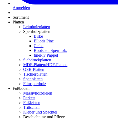
Anmelden
Sortiment
Platten
Leimholzplatten
Sperrholzplatten
Birke
Elliotis Pine
Ceiba
Bootsbau Sperrholz
finePly Pappel
Siebdruckplatten
MDF-Platten/HDF-Platten
OSB-Platten
Tischlerplatten
Spanplatten
Filmsperrholz
Fußboden
Massivholzdielen
Parkett
Fußleisten
Trittschall
Kleber und Spachtel
Beschichtung und Pflege