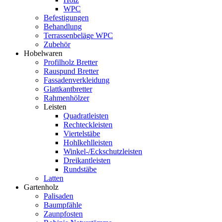
WPC
Befestigungen
Behandlung
Terrassenbeläge WPC
Zubehör
Hobelwaren
Profilholz Bretter
Rauspund Bretter
Fassadenverkleidung
Glattkantbretter
Rahmenhölzer
Leisten
Quadratleisten
Rechteckleisten
Viertelstäbe
Hohlkehlleisten
Winkel-/Eckschutzleisten
Dreikantleisten
Rundstäbe
Latten
Gartenholz
Palisaden
Baumpfähle
Zaunpfosten