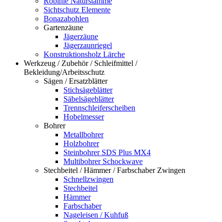
Robinie Naturstämme
Sichtschutz Elemente
Bonazabohlen
Gartenzäune
Jägerzäune
Jägerzaunriegel
Konstruktionsholz Lärche
Werkzeug / Zubehör / Schleifmittel /
Bekleidung/Arbeitsschutz
Sägen / Ersatzblätter
Stichsägeblätter
Säbelsägeblätter
Trennschleiferscheiben
Hobelmesser
Bohrer
Metallbohrer
Holzbohrer
Steinbohrer SDS Plus MX4
Multibohrer Schockwave
Stechbeitel / Hämmer / Farbschaber Zwingen
Schnellzwingen
Stechbeitel
Hämmer
Farbschaber
Nageleisen / Kuhfuß