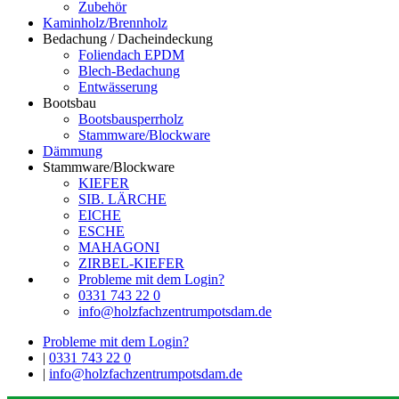
Zubehör
Kaminholz/Brennholz
Bedachung / Dacheindeckung
Foliendach EPDM
Blech-Bedachung
Entwässerung
Bootsbau
Bootsbausperrholz
Stammware/Blockware
Dämmung
Stammware/Blockware
KIEFER
SIB. LÄRCHE
EICHE
ESCHE
MAHAGONI
ZIRBEL-KIEFER
Probleme mit dem Login?
0331 743 22 0
info@holzfachzentrumpotsdam.de
Probleme mit dem Login?
|
0331 743 22 0
|
info@holzfachzentrumpotsdam.de