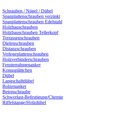
Schrauben / Nägel / Dübel
Spanplattenschrauben verzinkt
Spanplattenschrauben Edelstahl
Holzbauschrauben
Holzbauschrauben Tellerkopf
Terrassenschrauben
Dielenschrauben
Distanzschrauben
Verlegeplattenschrauben
Holzverbinderschrauben
Fensterrahmenanker
Konusplättchen
Dübel
Langschaftdübel
Bolzenanker
Betonschraube
Schwerlast-Befestigung/Chemie
Riffelstange/Holzdübel