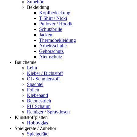
Zubehör
Bekleidung
Kopfbedeckung
T-Shirt / Nicki
Pullover / Hoodie
Schutzbrille
Jacken
Thermobekleidung
Arbeitsschuhe
Gehörschutz
Atemschutz
Bauchemie
Leim
Kleber / Dichtstoff
Öl / Schmierstoff
Spachtel
Folien
Klebeband
Betonestrich
PU-Schaum
Reiniger / Spraydosen
Kunststoffplatten
Hobbyglas
Spielgeräte / Zubehör
Spielgeräte