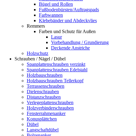
Bügel und Rollen
Fußbodenbürsten/Auftragspads
Farbwannen
Klebebänder und Abdeckvlies
Remmers
Farben und Schutz für Außen
Lasur
Vorbehandlung / Grundierung
Deckende Anstriche
Holzschutz
Schrauben / Nägel / Dübel
Spanplattenschrauben verzinkt
Spanplattenschrauben Edelstahl
Holzbauschrauben
Holzbauschrauben Tellerkopf
Terrassenschrauben
Dielenschrauben
Distanzschrauben
Verlegeplattenschrauben
Holzverbinderschrauben
Fensterrahmenanker
Konusplättchen
Dübel
Langschaftdübel
Bolzenanker