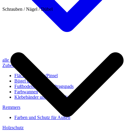
Schrauben / Nägel / Dübel
alle anzeigen
Zubehör
Flächenstreicher/Pinsel
Bügel und Rollen
Fußbodenbürsten/Auftragspads
Farbwannen
Klebebänder und Abdeckvlies
Remmers
Farben und Schutz für Außen
Holzschutz