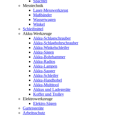
Spachtel
Messtechnik
Laser-Messwerkzeug
Maßbänder
Wasserwagen
Winkel
Schleifmittel
Akku-Werkzeuge
Akku-Schlagschrauber
Akku-Schlagbohrschrauber
Akku-Winkelschleifer
Akku-Sägen
Akku-Bohrhammer
Akku-Radios
Akku-Lampen
Akku-Sauger
Akku-Schleifer
Akku-Handhobel
Akku-Multitool
Akkus und Ladegeräte
Koffer und Trolley
Elektrowerkzeuge
Elektro-Sägen
Gartengeräte
Arbeitsschutz