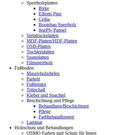
Sperrholzplatten
Birke
Elliotis Pine
Ceiba
Bootsbau Sperrholz
finePly Pappel
Siebdruckplatten
MDF-Platten/HDF-Platten
OSB-Platten
Tischlerplatten
Spanplatten
Filmsperrholz
Fußboden
Massivholzdielen
Parkett
Fußleisten
Trittschall
Kleber und Spachtel
Beschichtung und Pflege
Behandlung/Beschichtung
Pflege
Farbbehandlungen
Laminat
Holzschutz und Behandlungen
OSMO Farben und Schutz für Innen