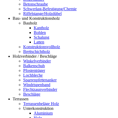
Betonschraube
Schwerlast-Befestigung/Chemie
Riffelstange/Holzdübel
Bau- und Konstruktionsholz
Bauholz
Kantholz
Bohlen
Schalung
Latten
Konstruktionsvollholz
Brettschichtholz
Holzverbinder / Beschläge
Winkelverbinder
Balkenschuh
Pfostenträger
Lochbleche
Sparrenpfettenanker
Windrispenband
Flechtzaunverbinder
Beschläge
Terrassen
Terrassenbeläge Holz
Unterkonstruktion
Aluminium
Holz