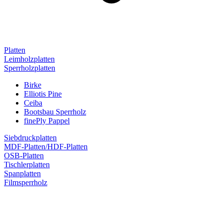
Platten
Leimholzplatten
Sperrholzplatten
Birke
Elliotis Pine
Ceiba
Bootsbau Sperrholz
finePly Pappel
Siebdruckplatten
MDF-Platten/HDF-Platten
OSB-Platten
Tischlerplatten
Spanplatten
Filmsperrholz