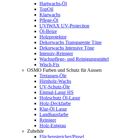
Hartwachs-Öl
TopOil
Klarwachs
Pflege-Öl
UVIWAX UV-Protection
Öl-Beize
Holzprotektor
Dekorwachs Transparente Töne
Dekorwachs Intensive Töne
Intensiv-Reiniger
Wachspflege- und Reinigungsmittel
Wisch-Fix
OSMO Farben und Schutz für Aussen
Terrassen-Öle
Hirnholz-Wachs
UV-Schutz-Öle
Einmal-Lasur HS
Holzschutz Öl-Lasur
Holz-Deckfarbe
Klar-Öl Lasur
Landhausfarbe
Reiniger
Holz-Entgrau
Zubehör
Flächenstreicher/Pinsel