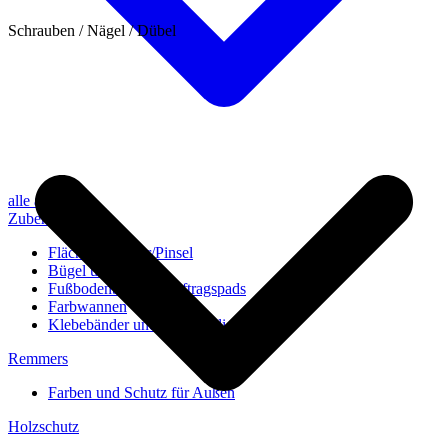
Schrauben / Nägel / Dübel
alle anzeigen
Zubehör
Flächenstreicher/Pinsel
Bügel und Rollen
Fußbodenbürsten/Auftragspads
Farbwannen
Klebebänder und Abdeckvlies
Remmers
Farben und Schutz für Außen
Holzschutz