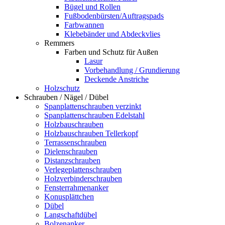
Bügel und Rollen
Fußbodenbürsten/Auftragspads
Farbwannen
Klebebänder und Abdeckvlies
Remmers
Farben und Schutz für Außen
Lasur
Vorbehandlung / Grundierung
Deckende Anstriche
Holzschutz
Schrauben / Nägel / Dübel
Spanplattenschrauben verzinkt
Spanplattenschrauben Edelstahl
Holzbauschrauben
Holzbauschrauben Tellerkopf
Terrassenschrauben
Dielenschrauben
Distanzschrauben
Verlegeplattenschrauben
Holzverbinderschrauben
Fensterrahmenanker
Konusplättchen
Dübel
Langschaftdübel
Bolzenanker