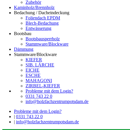
Zubehör
Kaminholz/Brennholz
Bedachung / Dacheindeckung
Foliendach EPDM
Blech-Bedachung
Entwässerung
Bootsbau
Bootsbausperrholz
Stammware/Blockware
Dämmung
Stammware/Blockware
KIEFER
SIB. LÄRCHE
EICHE
ESCHE
MAHAGONI
ZIRBEL-KIEFER
Probleme mit dem Login?
0331 743 22 0
info@holzfachzentrumpotsdam.de
Probleme mit dem Login?
|
0331 743 22 0
|
info@holzfachzentrumpotsdam.de