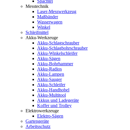
Spachtel
Messtechnik
Laser-Messwerkzeug
Maßbänder
Wasserwagen
Winkel
Schleifmittel
Akku-Werkzeuge
Akku-Schlagschrauber
Akku-Schlagbohrschrauber
Akku-Winkelschleifer
Akku-Sägen
Akku-Bohrhammer
Akku-Radios
Akku-Lampen
Akku-Sauger
Akku-Schleifer
Akku-Handhobel
Akku-Multitool
Akkus und Ladegeräte
Koffer und Trolley
Elektrowerkzeuge
Elektro-Sägen
Gartengeräte
Arbeitsschutz