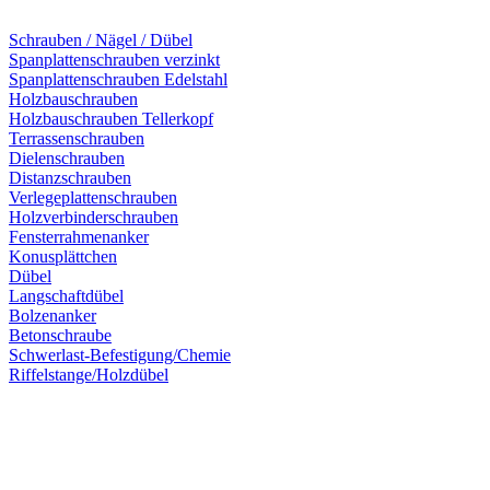
Schrauben / Nägel / Dübel
Spanplattenschrauben verzinkt
Spanplattenschrauben Edelstahl
Holzbauschrauben
Holzbauschrauben Tellerkopf
Terrassenschrauben
Dielenschrauben
Distanzschrauben
Verlegeplattenschrauben
Holzverbinderschrauben
Fensterrahmenanker
Konusplättchen
Dübel
Langschaftdübel
Bolzenanker
Betonschraube
Schwerlast-Befestigung/Chemie
Riffelstange/Holzdübel