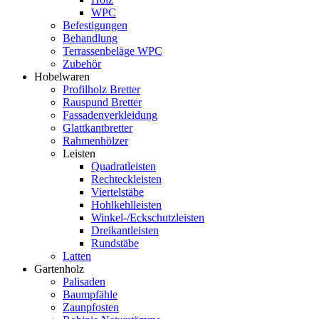
WPC
Befestigungen
Behandlung
Terrassenbeläge WPC
Zubehör
Hobelwaren
Profilholz Bretter
Rauspund Bretter
Fassadenverkleidung
Glattkantbretter
Rahmenhölzer
Leisten
Quadratleisten
Rechteckleisten
Viertelstäbe
Hohlkehlleisten
Winkel-/Eckschutzleisten
Dreikantleisten
Rundstäbe
Latten
Gartenholz
Palisaden
Baumpfähle
Zaunpfosten