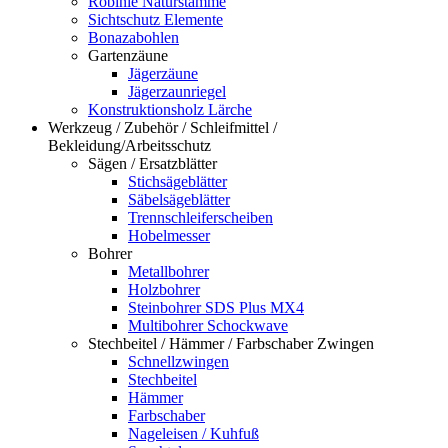
Robinie Naturstämme
Sichtschutz Elemente
Bonazabohlen
Gartenzäune
Jägerzäune
Jägerzaunriegel
Konstruktionsholz Lärche
Werkzeug / Zubehör / Schleifmittel /
Bekleidung/Arbeitsschutz
Sägen / Ersatzblätter
Stichsägeblätter
Säbelsägeblätter
Trennschleiferscheiben
Hobelmesser
Bohrer
Metallbohrer
Holzbohrer
Steinbohrer SDS Plus MX4
Multibohrer Schockwave
Stechbeitel / Hämmer / Farbschaber Zwingen
Schnellzwingen
Stechbeitel
Hämmer
Farbschaber
Nageleisen / Kuhfuß