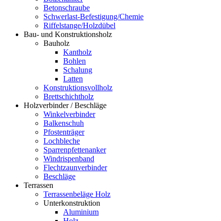
Betonschraube
Schwerlast-Befestigung/Chemie
Riffelstange/Holzdübel
Bau- und Konstruktionsholz
Bauholz
Kantholz
Bohlen
Schalung
Latten
Konstruktionsvollholz
Brettschichtholz
Holzverbinder / Beschläge
Winkelverbinder
Balkenschuh
Pfostenträger
Lochbleche
Sparrenpfettenanker
Windrispenband
Flechtzaunverbinder
Beschläge
Terrassen
Terrassenbeläge Holz
Unterkonstruktion
Aluminium
Holz