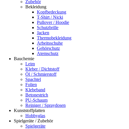
Zubehör
Bekleidung
Kopfbedeckung
T-Shirt / Nicki
Pullover / Hoodie
Schutzbrille
Jacken
Thermobekleidung
Arbeitsschuhe
Gehörschutz
Atemschutz
Bauchemie
Leim
Kleber / Dichtstoff
Öl / Schmierstoff
Spachtel
Folien
Klebeband
Betonestrich
PU-Schaum
Reiniger / Spraydosen
Kunststoffplatten
Hobbyglas
Spielgeräte / Zubehör
Spielgeräte