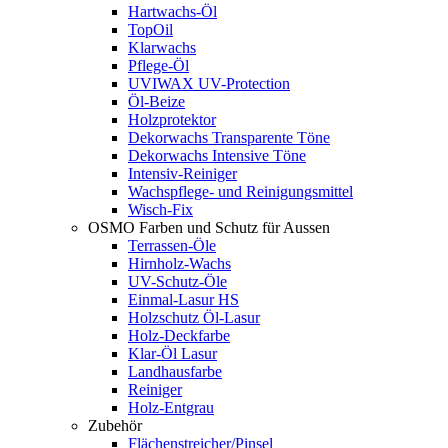
Hartwachs-Öl
TopOil
Klarwachs
Pflege-Öl
UVIWAX UV-Protection
Öl-Beize
Holzprotektor
Dekorwachs Transparente Töne
Dekorwachs Intensive Töne
Intensiv-Reiniger
Wachspflege- und Reinigungsmittel
Wisch-Fix
OSMO Farben und Schutz für Aussen
Terrassen-Öle
Hirnholz-Wachs
UV-Schutz-Öle
Einmal-Lasur HS
Holzschutz Öl-Lasur
Holz-Deckfarbe
Klar-Öl Lasur
Landhausfarbe
Reiniger
Holz-Entgrau
Zubehör
Flächenstreicher/Pinsel