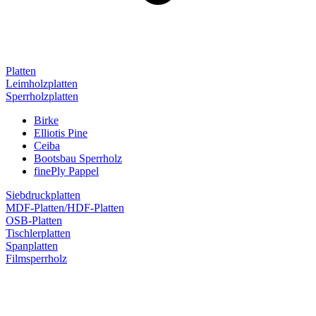
Platten
Leimholzplatten
Sperrholzplatten
Birke
Elliotis Pine
Ceiba
Bootsbau Sperrholz
finePly Pappel
Siebdruckplatten
MDF-Platten/HDF-Platten
OSB-Platten
Tischlerplatten
Spanplatten
Filmsperrholz