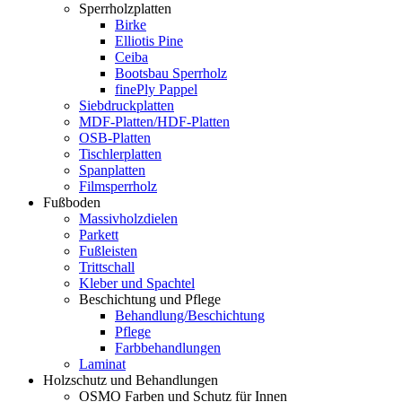
Sperrholzplatten
Birke
Elliotis Pine
Ceiba
Bootsbau Sperrholz
finePly Pappel
Siebdruckplatten
MDF-Platten/HDF-Platten
OSB-Platten
Tischlerplatten
Spanplatten
Filmsperrholz
Fußboden
Massivholzdielen
Parkett
Fußleisten
Trittschall
Kleber und Spachtel
Beschichtung und Pflege
Behandlung/Beschichtung
Pflege
Farbbehandlungen
Laminat
Holzschutz und Behandlungen
OSMO Farben und Schutz für Innen