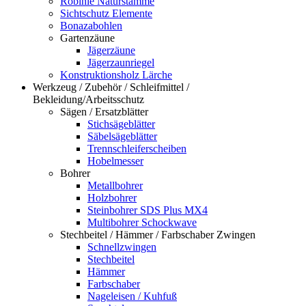
Robinie Naturstämme
Sichtschutz Elemente
Bonazabohlen
Gartenzäune
Jägerzäune
Jägerzaunriegel
Konstruktionsholz Lärche
Werkzeug / Zubehör / Schleifmittel /
Bekleidung/Arbeitsschutz
Sägen / Ersatzblätter
Stichsägeblätter
Säbelsägeblätter
Trennschleiferscheiben
Hobelmesser
Bohrer
Metallbohrer
Holzbohrer
Steinbohrer SDS Plus MX4
Multibohrer Schockwave
Stechbeitel / Hämmer / Farbschaber Zwingen
Schnellzwingen
Stechbeitel
Hämmer
Farbschaber
Nageleisen / Kuhfuß