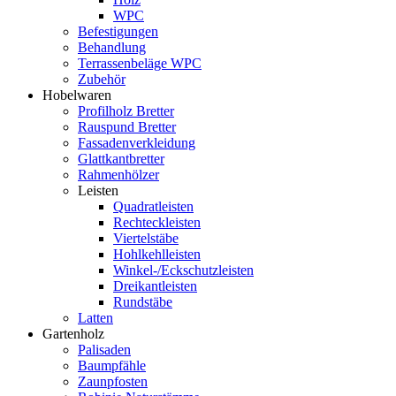
WPC
Befestigungen
Behandlung
Terrassenbeläge WPC
Zubehör
Hobelwaren
Profilholz Bretter
Rauspund Bretter
Fassadenverkleidung
Glattkantbretter
Rahmenhölzer
Leisten
Quadratleisten
Rechteckleisten
Viertelstäbe
Hohlkehlleisten
Winkel-/Eckschutzleisten
Dreikantleisten
Rundstäbe
Latten
Gartenholz
Palisaden
Baumpfähle
Zaunpfosten