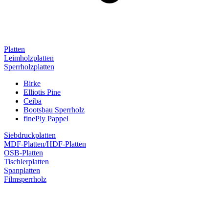
Platten
Leimholzplatten
Sperrholzplatten
Birke
Elliotis Pine
Ceiba
Bootsbau Sperrholz
finePly Pappel
Siebdruckplatten
MDF-Platten/HDF-Platten
OSB-Platten
Tischlerplatten
Spanplatten
Filmsperrholz