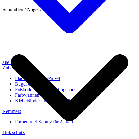
Schrauben / Nägel / Dübel
alle anzeigen
Zubehör
Flächenstreicher/Pinsel
Bügel und Rollen
Fußbodenbürsten/Auftragspads
Farbwannen
Klebebänder und Abdeckvlies
Remmers
Farben und Schutz für Außen
Holzschutz