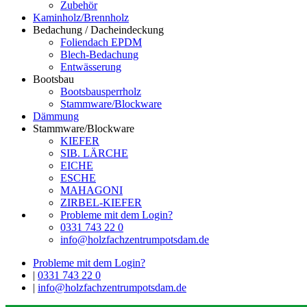
Zubehör
Kaminholz/Brennholz
Bedachung / Dacheindeckung
Foliendach EPDM
Blech-Bedachung
Entwässerung
Bootsbau
Bootsbausperrholz
Stammware/Blockware
Dämmung
Stammware/Blockware
KIEFER
SIB. LÄRCHE
EICHE
ESCHE
MAHAGONI
ZIRBEL-KIEFER
Probleme mit dem Login?
0331 743 22 0
info@holzfachzentrumpotsdam.de
Probleme mit dem Login?
|
0331 743 22 0
|
info@holzfachzentrumpotsdam.de