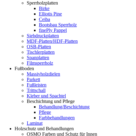
Sperrholzplatten
Birke
Elliotis Pine
Ceiba
Bootsbau Sperrholz
finePly Pappel
Siebdruckplatten
MDF-Platten/HDF-Platten
OSB-Platten
Tischlerplatten
Spanplatten
Filmsperrholz
Fußboden
Massivholzdielen
Parkett
Fußleisten
Trittschall
Kleber und Spachtel
Beschichtung und Pflege
Behandlung/Beschichtung
Pflege
Farbbehandlungen
Laminat
Holzschutz und Behandlungen
OSMO Farben und Schutz für Innen