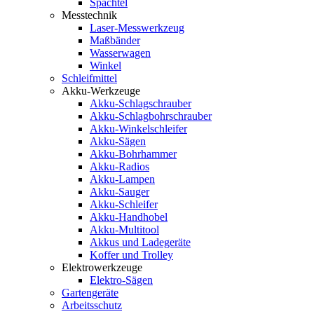
Spachtel
Messtechnik
Laser-Messwerkzeug
Maßbänder
Wasserwagen
Winkel
Schleifmittel
Akku-Werkzeuge
Akku-Schlagschrauber
Akku-Schlagbohrschrauber
Akku-Winkelschleifer
Akku-Sägen
Akku-Bohrhammer
Akku-Radios
Akku-Lampen
Akku-Sauger
Akku-Schleifer
Akku-Handhobel
Akku-Multitool
Akkus und Ladegeräte
Koffer und Trolley
Elektrowerkzeuge
Elektro-Sägen
Gartengeräte
Arbeitsschutz