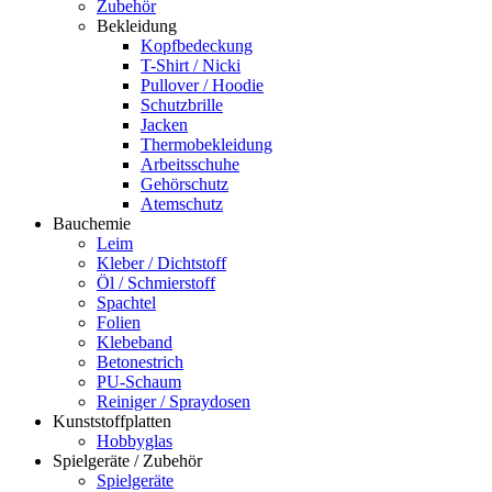
Zubehör
Bekleidung
Kopfbedeckung
T-Shirt / Nicki
Pullover / Hoodie
Schutzbrille
Jacken
Thermobekleidung
Arbeitsschuhe
Gehörschutz
Atemschutz
Bauchemie
Leim
Kleber / Dichtstoff
Öl / Schmierstoff
Spachtel
Folien
Klebeband
Betonestrich
PU-Schaum
Reiniger / Spraydosen
Kunststoffplatten
Hobbyglas
Spielgeräte / Zubehör
Spielgeräte