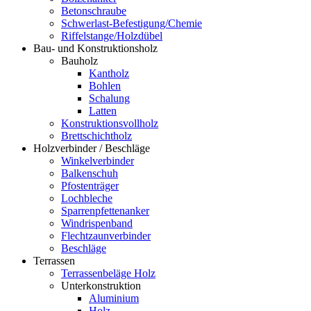
Betonschraube
Schwerlast-Befestigung/Chemie
Riffelstange/Holzdübel
Bau- und Konstruktionsholz
Bauholz
Kantholz
Bohlen
Schalung
Latten
Konstruktionsvollholz
Brettschichtholz
Holzverbinder / Beschläge
Winkelverbinder
Balkenschuh
Pfostenträger
Lochbleche
Sparrenpfettenanker
Windrispenband
Flechtzaunverbinder
Beschläge
Terrassen
Terrassenbeläge Holz
Unterkonstruktion
Aluminium
Holz