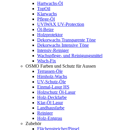
Hartwachs-Öl
TopOil
Klarwachs
Pflege-Öl
UVIWAX UV-Protection
Öl-Beize
Holzprotektor
Dekorwachs Transparente Töne
Dekorwachs Intensive Töne
Intensiv-Reiniger
Wachspflege- und Reinigungsmittel
Wisch-Fix
OSMO Farben und Schutz für Aussen
Terrassen-Öle
Hirnholz-Wachs
UV-Schutz-Öle
Einmal-Lasur HS
Holzschutz Öl-Lasur
Holz-Deckfarbe
Klar-Öl Lasur
Landhausfarbe
Reiniger
Holz-Entgrau
Zubehör
Flächenstreicher/Pinsel