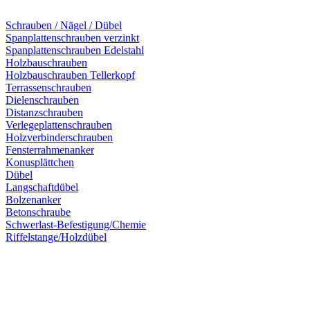
Schrauben / Nägel / Dübel
Spanplattenschrauben verzinkt
Spanplattenschrauben Edelstahl
Holzbauschrauben
Holzbauschrauben Tellerkopf
Terrassenschrauben
Dielenschrauben
Distanzschrauben
Verlegeplattenschrauben
Holzverbinderschrauben
Fensterrahmenanker
Konusplättchen
Dübel
Langschaftdübel
Bolzenanker
Betonschraube
Schwerlast-Befestigung/Chemie
Riffelstange/Holzdübel