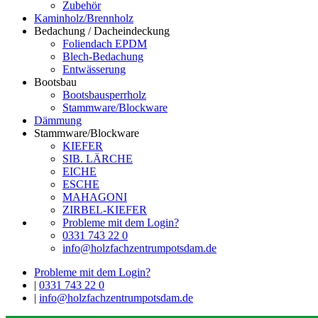
Zubehör
Kaminholz/Brennholz
Bedachung / Dacheindeckung
Foliendach EPDM
Blech-Bedachung
Entwässerung
Bootsbau
Bootsbausperrholz
Stammware/Blockware
Dämmung
Stammware/Blockware
KIEFER
SIB. LÄRCHE
EICHE
ESCHE
MAHAGONI
ZIRBEL-KIEFER
Probleme mit dem Login?
0331 743 22 0
info@holzfachzentrumpotsdam.de
Probleme mit dem Login?
|
0331 743 22 0
|
info@holzfachzentrumpotsdam.de