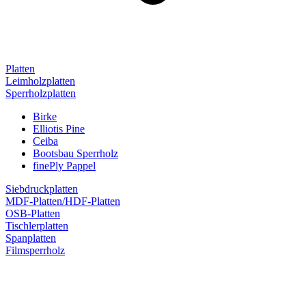
Platten
Leimholzplatten
Sperrholzplatten
Birke
Elliotis Pine
Ceiba
Bootsbau Sperrholz
finePly Pappel
Siebdruckplatten
MDF-Platten/HDF-Platten
OSB-Platten
Tischlerplatten
Spanplatten
Filmsperrholz