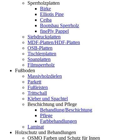
Sperrholzplatten
Birke
Elliotis Pine
Ceiba
Bootsbau Sperrholz
finePly Pappel
Siebdruckplatten
MDF-Platten/HDF-Platten
OSB-Platten
Tischlerplatten
Spanplatten
Filmsperrholz
Fußboden
Massivholzdielen
Parkett
Fußleisten
Trittschall
Kleber und Spachtel
Beschichtung und Pflege
Behandlung/Beschichtung
Pflege
Farbbehandlungen
Laminat
Holzschutz und Behandlungen
OSMO Farben und Schutz für Innen