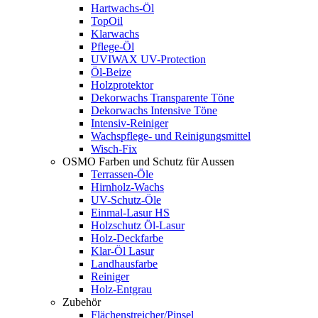
Hartwachs-Öl
TopOil
Klarwachs
Pflege-Öl
UVIWAX UV-Protection
Öl-Beize
Holzprotektor
Dekorwachs Transparente Töne
Dekorwachs Intensive Töne
Intensiv-Reiniger
Wachspflege- und Reinigungsmittel
Wisch-Fix
OSMO Farben und Schutz für Aussen
Terrassen-Öle
Hirnholz-Wachs
UV-Schutz-Öle
Einmal-Lasur HS
Holzschutz Öl-Lasur
Holz-Deckfarbe
Klar-Öl Lasur
Landhausfarbe
Reiniger
Holz-Entgrau
Zubehör
Flächenstreicher/Pinsel