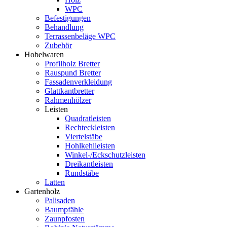
WPC
Befestigungen
Behandlung
Terrassenbeläge WPC
Zubehör
Hobelwaren
Profilholz Bretter
Rauspund Bretter
Fassadenverkleidung
Glattkantbretter
Rahmenhölzer
Leisten
Quadratleisten
Rechteckleisten
Viertelstäbe
Hohlkehlleisten
Winkel-/Eckschutzleisten
Dreikantleisten
Rundstäbe
Latten
Gartenholz
Palisaden
Baumpfähle
Zaunpfosten