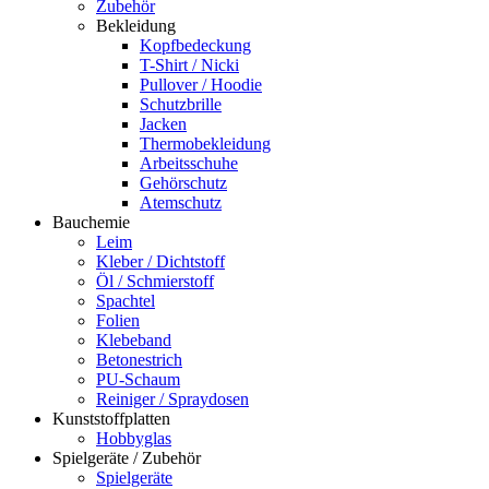
Zubehör
Bekleidung
Kopfbedeckung
T-Shirt / Nicki
Pullover / Hoodie
Schutzbrille
Jacken
Thermobekleidung
Arbeitsschuhe
Gehörschutz
Atemschutz
Bauchemie
Leim
Kleber / Dichtstoff
Öl / Schmierstoff
Spachtel
Folien
Klebeband
Betonestrich
PU-Schaum
Reiniger / Spraydosen
Kunststoffplatten
Hobbyglas
Spielgeräte / Zubehör
Spielgeräte