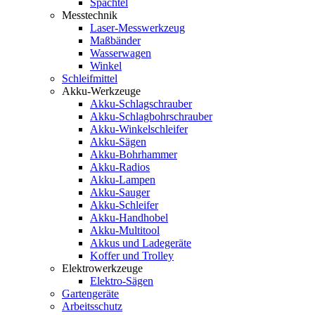
Spachtel
Messtechnik
Laser-Messwerkzeug
Maßbänder
Wasserwagen
Winkel
Schleifmittel
Akku-Werkzeuge
Akku-Schlagschrauber
Akku-Schlagbohrschrauber
Akku-Winkelschleifer
Akku-Sägen
Akku-Bohrhammer
Akku-Radios
Akku-Lampen
Akku-Sauger
Akku-Schleifer
Akku-Handhobel
Akku-Multitool
Akkus und Ladegeräte
Koffer und Trolley
Elektrowerkzeuge
Elektro-Sägen
Gartengeräte
Arbeitsschutz