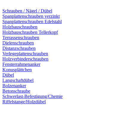
Schrauben / Nägel / Dübel
Spanplattenschrauben verzinkt
Spanplattenschrauben Edelstahl
Holzbauschrauben
Holzbauschrauben Tellerkopf
Terrassenschrauben
Dielenschrauben
Distanzschrauben
Verlegeplattenschrauben
Holzverbinderschrauben
Fensterrahmenanker
Konusplättchen
Dübel
Langschaftdübel
Bolzenanker
Betonschraube
Schwerlast-Befestigung/Chemie
Riffelstange/Holzdübel