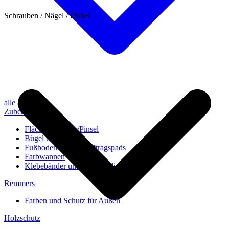
Schrauben / Nägel / Dübel
alle anzeigen
Zubehör
Flächenstreicher/Pinsel
Bügel und Rollen
Fußbodenbürsten/Auftragspads
Farbwannen
Klebebänder und Abdeckvlies
Remmers
Farben und Schutz für Außen
Holzschutz