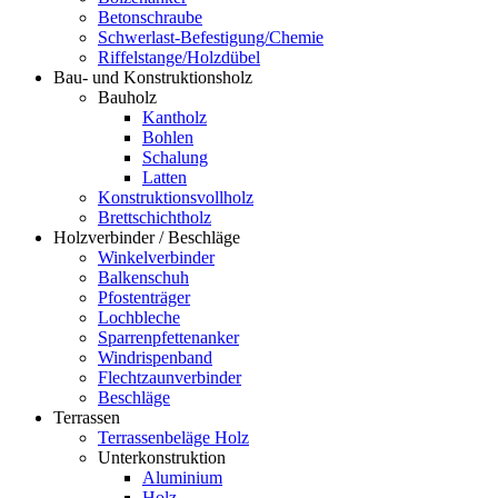
Betonschraube
Schwerlast-Befestigung/Chemie
Riffelstange/Holzdübel
Bau- und Konstruktionsholz
Bauholz
Kantholz
Bohlen
Schalung
Latten
Konstruktionsvollholz
Brettschichtholz
Holzverbinder / Beschläge
Winkelverbinder
Balkenschuh
Pfostenträger
Lochbleche
Sparrenpfettenanker
Windrispenband
Flechtzaunverbinder
Beschläge
Terrassen
Terrassenbeläge Holz
Unterkonstruktion
Aluminium
Holz