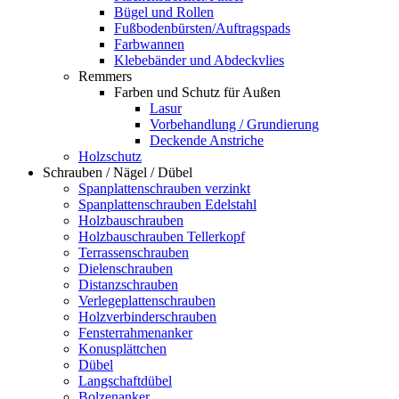
Bügel und Rollen
Fußbodenbürsten/Auftragspads
Farbwannen
Klebebänder und Abdeckvlies
Remmers
Farben und Schutz für Außen
Lasur
Vorbehandlung / Grundierung
Deckende Anstriche
Holzschutz
Schrauben / Nägel / Dübel
Spanplattenschrauben verzinkt
Spanplattenschrauben Edelstahl
Holzbauschrauben
Holzbauschrauben Tellerkopf
Terrassenschrauben
Dielenschrauben
Distanzschrauben
Verlegeplattenschrauben
Holzverbinderschrauben
Fensterrahmenanker
Konusplättchen
Dübel
Langschaftdübel
Bolzenanker