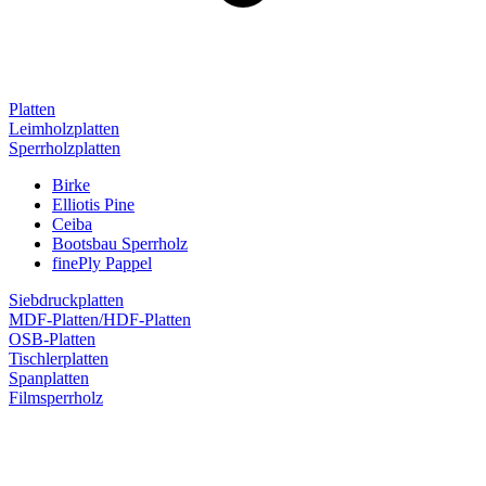
Platten
Leimholzplatten
Sperrholzplatten
Birke
Elliotis Pine
Ceiba
Bootsbau Sperrholz
finePly Pappel
Siebdruckplatten
MDF-Platten/HDF-Platten
OSB-Platten
Tischlerplatten
Spanplatten
Filmsperrholz