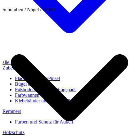
Schrauben / Nägel / Dübel
alle anzeigen
Zubehör
Flächenstreicher/Pinsel
Bügel und Rollen
Fußbodenbürsten/Auftragspads
Farbwannen
Klebebänder und Abdeckvlies
Remmers
Farben und Schutz für Außen
Holzschutz