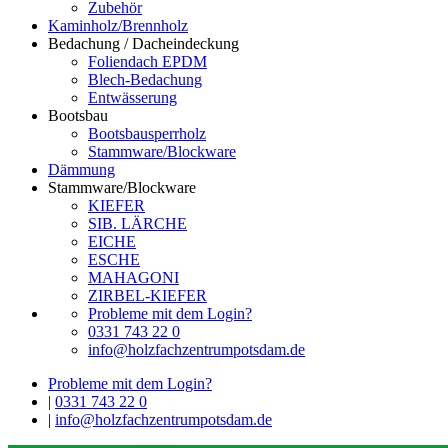
Zubehör
Kaminholz/Brennholz
Bedachung / Dacheindeckung
Foliendach EPDM
Blech-Bedachung
Entwässerung
Bootsbau
Bootsbausperrholz
Stammware/Blockware
Dämmung
Stammware/Blockware
KIEFER
SIB. LÄRCHE
EICHE
ESCHE
MAHAGONI
ZIRBEL-KIEFER
Probleme mit dem Login?
0331 743 22 0
info@holzfachzentrumpotsdam.de
Probleme mit dem Login?
|
0331 743 22 0
|
info@holzfachzentrumpotsdam.de