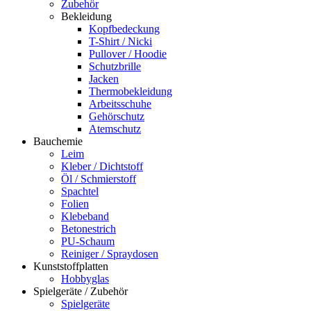
Zubehör
Bekleidung
Kopfbedeckung
T-Shirt / Nicki
Pullover / Hoodie
Schutzbrille
Jacken
Thermobekleidung
Arbeitsschuhe
Gehörschutz
Atemschutz
Bauchemie
Leim
Kleber / Dichtstoff
Öl / Schmierstoff
Spachtel
Folien
Klebeband
Betonestrich
PU-Schaum
Reiniger / Spraydosen
Kunststoffplatten
Hobbyglas
Spielgeräte / Zubehör
Spielgeräte