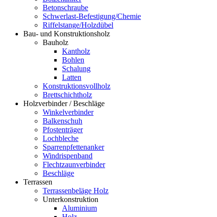
Betonschraube
Schwerlast-Befestigung/Chemie
Riffelstange/Holzdübel
Bau- und Konstruktionsholz
Bauholz
Kantholz
Bohlen
Schalung
Latten
Konstruktionsvollholz
Brettschichtholz
Holzverbinder / Beschläge
Winkelverbinder
Balkenschuh
Pfostenträger
Lochbleche
Sparrenpfettenanker
Windrispenband
Flechtzaunverbinder
Beschläge
Terrassen
Terrassenbeläge Holz
Unterkonstruktion
Aluminium
Holz