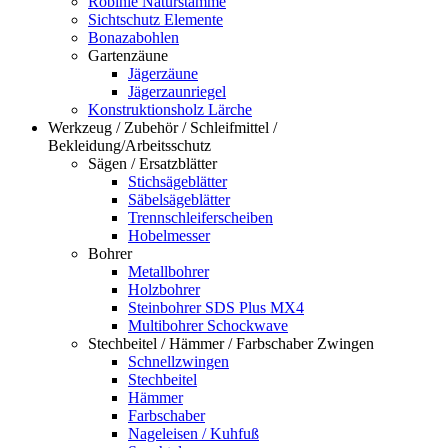
Robinie Naturstämme
Sichtschutz Elemente
Bonazabohlen
Gartenzäune
Jägerzäune
Jägerzaunriegel
Konstruktionsholz Lärche
Werkzeug / Zubehör / Schleifmittel /
Bekleidung/Arbeitsschutz
Sägen / Ersatzblätter
Stichsägeblätter
Säbelsägeblätter
Trennschleiferscheiben
Hobelmesser
Bohrer
Metallbohrer
Holzbohrer
Steinbohrer SDS Plus MX4
Multibohrer Schockwave
Stechbeitel / Hämmer / Farbschaber Zwingen
Schnellzwingen
Stechbeitel
Hämmer
Farbschaber
Nageleisen / Kuhfuß