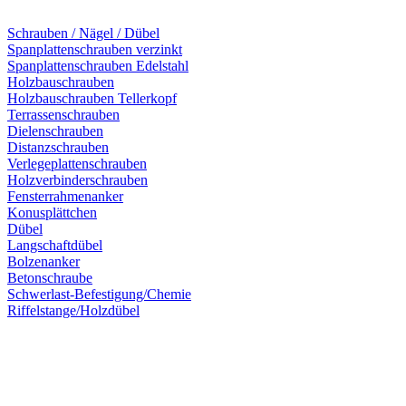
Schrauben / Nägel / Dübel
Spanplattenschrauben verzinkt
Spanplattenschrauben Edelstahl
Holzbauschrauben
Holzbauschrauben Tellerkopf
Terrassenschrauben
Dielenschrauben
Distanzschrauben
Verlegeplattenschrauben
Holzverbinderschrauben
Fensterrahmenanker
Konusplättchen
Dübel
Langschaftdübel
Bolzenanker
Betonschraube
Schwerlast-Befestigung/Chemie
Riffelstange/Holzdübel