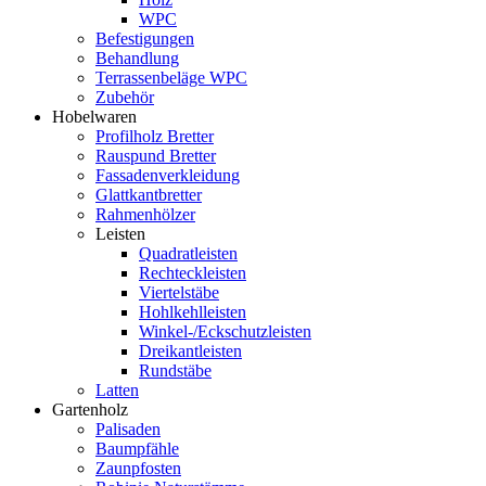
WPC
Befestigungen
Behandlung
Terrassenbeläge WPC
Zubehör
Hobelwaren
Profilholz Bretter
Rauspund Bretter
Fassadenverkleidung
Glattkantbretter
Rahmenhölzer
Leisten
Quadratleisten
Rechteckleisten
Viertelstäbe
Hohlkehlleisten
Winkel-/Eckschutzleisten
Dreikantleisten
Rundstäbe
Latten
Gartenholz
Palisaden
Baumpfähle
Zaunpfosten