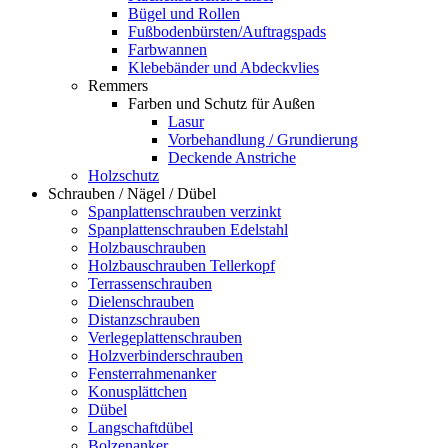
Bügel und Rollen
Fußbodenbürsten/Auftragspads
Farbwannen
Klebebänder und Abdeckvlies
Remmers
Farben und Schutz für Außen
Lasur
Vorbehandlung / Grundierung
Deckende Anstriche
Holzschutz
Schrauben / Nägel / Dübel
Spanplattenschrauben verzinkt
Spanplattenschrauben Edelstahl
Holzbauschrauben
Holzbauschrauben Tellerkopf
Terrassenschrauben
Dielenschrauben
Distanzschrauben
Verlegeplattenschrauben
Holzverbinderschrauben
Fensterrahmenanker
Konusplättchen
Dübel
Langschaftdübel
Bolzenanker