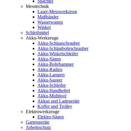
Spachtel
Messtechnik
Laser-Messwerkzeug
Maßbänder
Wasserwagen
Winkel
Schleifmittel
Akku-Werkzeuge
Akku-Schlagschrauber
Akku-Schlagbohrschrauber
Akku-Winkelschleifer
Akku-Sägen
Akku-Bohrhammer
Akku-Radios
Akku-Lampen
Akku-Sauger
Akku-Schleifer
Akku-Handhobel
Akku-Multitool
Akkus und Ladegeräte
Koffer und Trolley
Elektrowerkzeuge
Elektro-Sägen
Gartengeräte
Arbeitsschutz