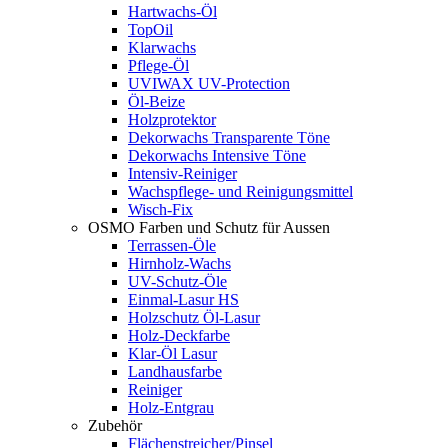
Hartwachs-Öl
TopOil
Klarwachs
Pflege-Öl
UVIWAX UV-Protection
Öl-Beize
Holzprotektor
Dekorwachs Transparente Töne
Dekorwachs Intensive Töne
Intensiv-Reiniger
Wachspflege- und Reinigungsmittel
Wisch-Fix
OSMO Farben und Schutz für Aussen
Terrassen-Öle
Hirnholz-Wachs
UV-Schutz-Öle
Einmal-Lasur HS
Holzschutz Öl-Lasur
Holz-Deckfarbe
Klar-Öl Lasur
Landhausfarbe
Reiniger
Holz-Entgrau
Zubehör
Flächenstreicher/Pinsel