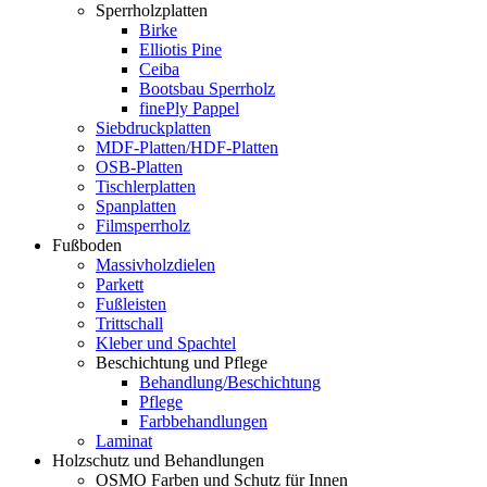
Sperrholzplatten
Birke
Elliotis Pine
Ceiba
Bootsbau Sperrholz
finePly Pappel
Siebdruckplatten
MDF-Platten/HDF-Platten
OSB-Platten
Tischlerplatten
Spanplatten
Filmsperrholz
Fußboden
Massivholzdielen
Parkett
Fußleisten
Trittschall
Kleber und Spachtel
Beschichtung und Pflege
Behandlung/Beschichtung
Pflege
Farbbehandlungen
Laminat
Holzschutz und Behandlungen
OSMO Farben und Schutz für Innen