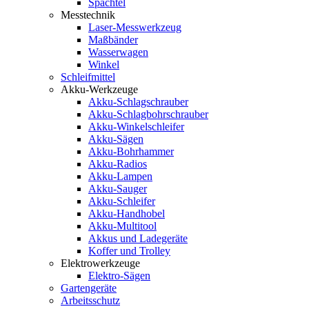
Spachtel
Messtechnik
Laser-Messwerkzeug
Maßbänder
Wasserwagen
Winkel
Schleifmittel
Akku-Werkzeuge
Akku-Schlagschrauber
Akku-Schlagbohrschrauber
Akku-Winkelschleifer
Akku-Sägen
Akku-Bohrhammer
Akku-Radios
Akku-Lampen
Akku-Sauger
Akku-Schleifer
Akku-Handhobel
Akku-Multitool
Akkus und Ladegeräte
Koffer und Trolley
Elektrowerkzeuge
Elektro-Sägen
Gartengeräte
Arbeitsschutz