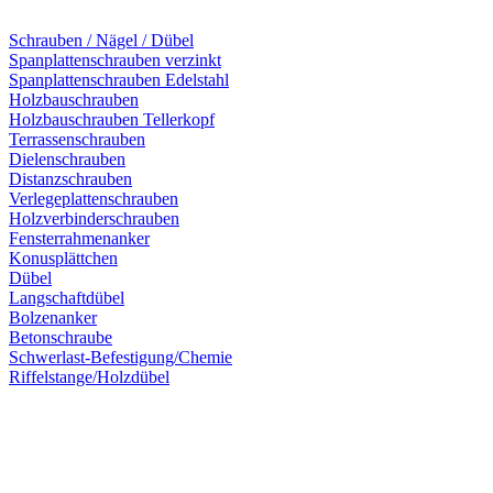
Schrauben / Nägel / Dübel
Spanplattenschrauben verzinkt
Spanplattenschrauben Edelstahl
Holzbauschrauben
Holzbauschrauben Tellerkopf
Terrassenschrauben
Dielenschrauben
Distanzschrauben
Verlegeplattenschrauben
Holzverbinderschrauben
Fensterrahmenanker
Konusplättchen
Dübel
Langschaftdübel
Bolzenanker
Betonschraube
Schwerlast-Befestigung/Chemie
Riffelstange/Holzdübel