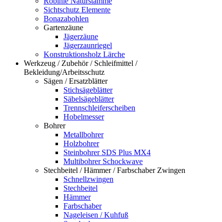
Robinie Naturstämme
Sichtschutz Elemente
Bonazabohlen
Gartenzäune
Jägerzäune
Jägerzaunriegel
Konstruktionsholz Lärche
Werkzeug / Zubehör / Schleifmittel /
Bekleidung/Arbeitsschutz
Sägen / Ersatzblätter
Stichsägeblätter
Säbelsägeblätter
Trennschleiferscheiben
Hobelmesser
Bohrer
Metallbohrer
Holzbohrer
Steinbohrer SDS Plus MX4
Multibohrer Schockwave
Stechbeitel / Hämmer / Farbschaber Zwingen
Schnellzwingen
Stechbeitel
Hämmer
Farbschaber
Nageleisen / Kuhfuß