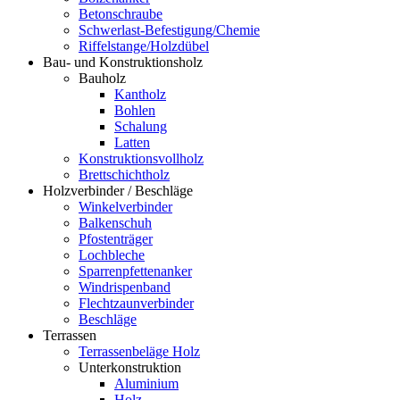
Betonschraube
Schwerlast-Befestigung/Chemie
Riffelstange/Holzdübel
Bau- und Konstruktionsholz
Bauholz
Kantholz
Bohlen
Schalung
Latten
Konstruktionsvollholz
Brettschichtholz
Holzverbinder / Beschläge
Winkelverbinder
Balkenschuh
Pfostenträger
Lochbleche
Sparrenpfettenanker
Windrispenband
Flechtzaunverbinder
Beschläge
Terrassen
Terrassenbeläge Holz
Unterkonstruktion
Aluminium
Holz