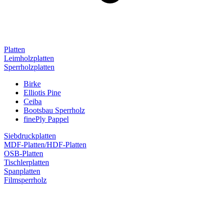
Platten
Leimholzplatten
Sperrholzplatten
Birke
Elliotis Pine
Ceiba
Bootsbau Sperrholz
finePly Pappel
Siebdruckplatten
MDF-Platten/HDF-Platten
OSB-Platten
Tischlerplatten
Spanplatten
Filmsperrholz