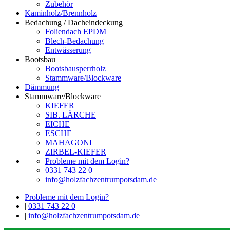
Zubehör
Kaminholz/Brennholz
Bedachung / Dacheindeckung
Foliendach EPDM
Blech-Bedachung
Entwässerung
Bootsbau
Bootsbausperrholz
Stammware/Blockware
Dämmung
Stammware/Blockware
KIEFER
SIB. LÄRCHE
EICHE
ESCHE
MAHAGONI
ZIRBEL-KIEFER
Probleme mit dem Login?
0331 743 22 0
info@holzfachzentrumpotsdam.de
Probleme mit dem Login?
|
0331 743 22 0
|
info@holzfachzentrumpotsdam.de