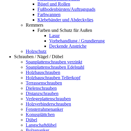
Bügel und Rollen
Fußbodenbürsten/Auftragspads
Farbwannen
Klebebänder und Abdeckvlies
Remmers
Farben und Schutz für Außen
Lasur
Vorbehandlung / Grundierung
Deckende Anstriche
Holzschutz
Schrauben / Nägel / Dübel
Spanplattenschrauben verzinkt
Spanplattenschrauben Edelstahl
Holzbauschrauben
Holzbauschrauben Tellerkopf
Terrassenschrauben
Dielenschrauben
Distanzschrauben
Verlegeplattenschrauben
Holzverbinderschrauben
Fensterrahmenanker
Konusplättchen
Dübel
Langschaftdübel
Bolzenanker