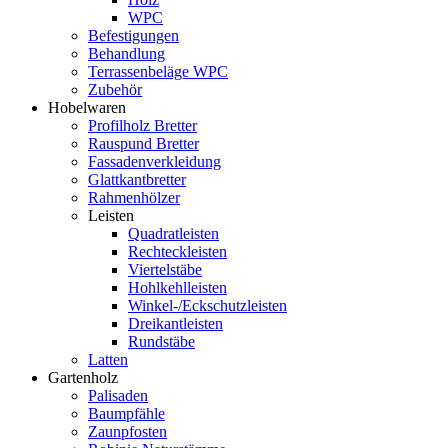
WPC
Befestigungen
Behandlung
Terrassenbeläge WPC
Zubehör
Hobelwaren
Profilholz Bretter
Rauspund Bretter
Fassadenverkleidung
Glattkantbretter
Rahmenhölzer
Leisten
Quadratleisten
Rechteckleisten
Viertelstäbe
Hohlkehlleisten
Winkel-/Eckschutzleisten
Dreikantleisten
Rundstäbe
Latten
Gartenholz
Palisaden
Baumpfähle
Zaunpfosten