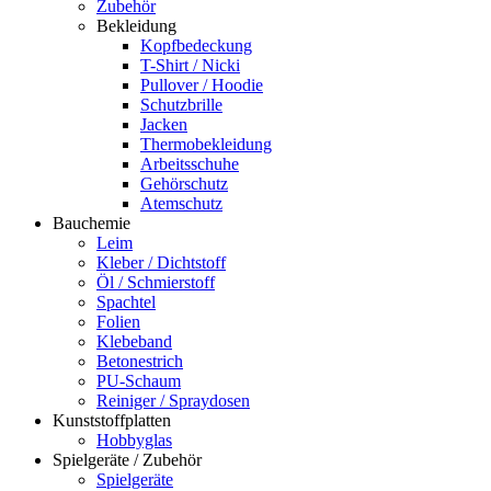
Zubehör
Bekleidung
Kopfbedeckung
T-Shirt / Nicki
Pullover / Hoodie
Schutzbrille
Jacken
Thermobekleidung
Arbeitsschuhe
Gehörschutz
Atemschutz
Bauchemie
Leim
Kleber / Dichtstoff
Öl / Schmierstoff
Spachtel
Folien
Klebeband
Betonestrich
PU-Schaum
Reiniger / Spraydosen
Kunststoffplatten
Hobbyglas
Spielgeräte / Zubehör
Spielgeräte