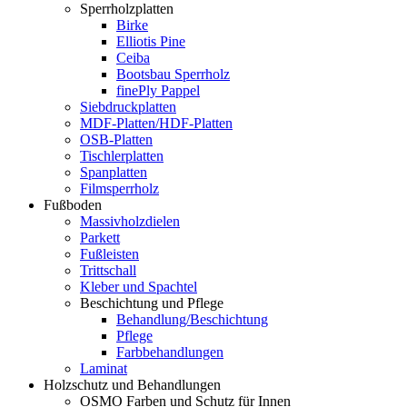
Sperrholzplatten
Birke
Elliotis Pine
Ceiba
Bootsbau Sperrholz
finePly Pappel
Siebdruckplatten
MDF-Platten/HDF-Platten
OSB-Platten
Tischlerplatten
Spanplatten
Filmsperrholz
Fußboden
Massivholzdielen
Parkett
Fußleisten
Trittschall
Kleber und Spachtel
Beschichtung und Pflege
Behandlung/Beschichtung
Pflege
Farbbehandlungen
Laminat
Holzschutz und Behandlungen
OSMO Farben und Schutz für Innen