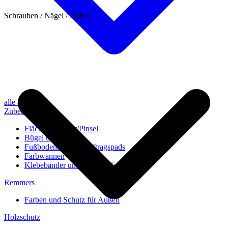
Schrauben / Nägel / Dübel
alle anzeigen
Zubehör
Flächenstreicher/Pinsel
Bügel und Rollen
Fußbodenbürsten/Auftragspads
Farbwannen
Klebebänder und Abdeckvlies
Remmers
Farben und Schutz für Außen
Holzschutz