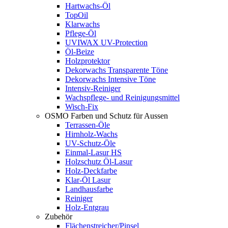
Hartwachs-Öl
TopOil
Klarwachs
Pflege-Öl
UVIWAX UV-Protection
Öl-Beize
Holzprotektor
Dekorwachs Transparente Töne
Dekorwachs Intensive Töne
Intensiv-Reiniger
Wachspflege- und Reinigungsmittel
Wisch-Fix
OSMO Farben und Schutz für Aussen
Terrassen-Öle
Hirnholz-Wachs
UV-Schutz-Öle
Einmal-Lasur HS
Holzschutz Öl-Lasur
Holz-Deckfarbe
Klar-Öl Lasur
Landhausfarbe
Reiniger
Holz-Entgrau
Zubehör
Flächenstreicher/Pinsel