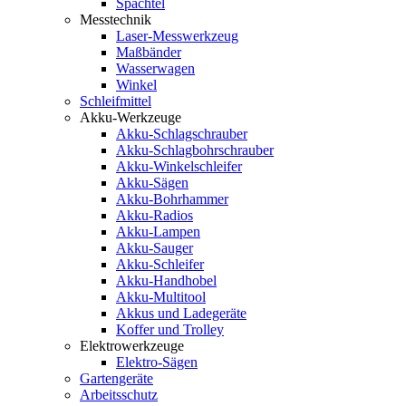
Spachtel
Messtechnik
Laser-Messwerkzeug
Maßbänder
Wasserwagen
Winkel
Schleifmittel
Akku-Werkzeuge
Akku-Schlagschrauber
Akku-Schlagbohrschrauber
Akku-Winkelschleifer
Akku-Sägen
Akku-Bohrhammer
Akku-Radios
Akku-Lampen
Akku-Sauger
Akku-Schleifer
Akku-Handhobel
Akku-Multitool
Akkus und Ladegeräte
Koffer und Trolley
Elektrowerkzeuge
Elektro-Sägen
Gartengeräte
Arbeitsschutz