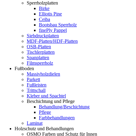
Sperrholzplatten
Birke
Elliotis Pine
Ceiba
Bootsbau Sperrholz
finePly Pappel
Siebdruckplatten
MDF-Platten/HDF-Platten
OSB-Platten
Tischlerplatten
Spanplatten
Filmsperrholz
Fußboden
Massivholzdielen
Parkett
Fußleisten
Trittschall
Kleber und Spachtel
Beschichtung und Pflege
Behandlung/Beschichtung
Pflege
Farbbehandlungen
Laminat
Holzschutz und Behandlungen
OSMO Farben und Schutz für Innen