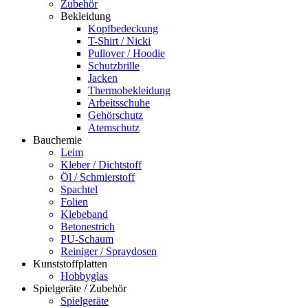
Zubehör
Bekleidung
Kopfbedeckung
T-Shirt / Nicki
Pullover / Hoodie
Schutzbrille
Jacken
Thermobekleidung
Arbeitsschuhe
Gehörschutz
Atemschutz
Bauchemie
Leim
Kleber / Dichtstoff
Öl / Schmierstoff
Spachtel
Folien
Klebeband
Betonestrich
PU-Schaum
Reiniger / Spraydosen
Kunststoffplatten
Hobbyglas
Spielgeräte / Zubehör
Spielgeräte