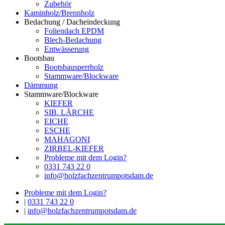
Zubehör
Kaminholz/Brennholz
Bedachung / Dacheindeckung
Foliendach EPDM
Blech-Bedachung
Entwässerung
Bootsbau
Bootsbausperrholz
Stammware/Blockware
Dämmung
Stammware/Blockware
KIEFER
SIB. LÄRCHE
EICHE
ESCHE
MAHAGONI
ZIRBEL-KIEFER
Probleme mit dem Login?
0331 743 22 0
info@holzfachzentrumpotsdam.de
Probleme mit dem Login?
|
0331 743 22 0
|
info@holzfachzentrumpotsdam.de