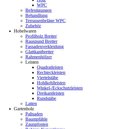
WPC
Befestigungen
Behandlung
Terrassenbeläge WPC
Zubehör
Hobelwaren
Profilholz Bretter
Rauspund Bretter
Fassadenverkleidung
Glattkantbretter
Rahmenhölzer
Leisten
Quadratleisten
Rechteckleisten
Viertelstäbe
Hohlkehlleisten
Winkel-/Eckschutzleisten
Dreikantleisten
Rundstäbe
Latten
Gartenholz
Palisaden
Baumpfähle
Zaunpfosten