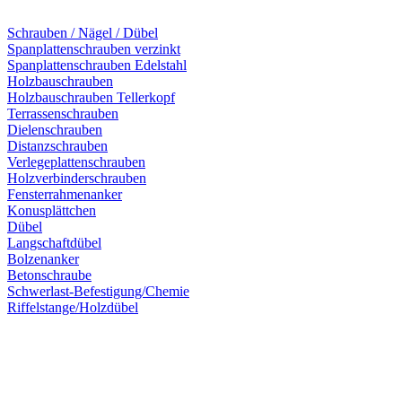
Schrauben / Nägel / Dübel
Spanplattenschrauben verzinkt
Spanplattenschrauben Edelstahl
Holzbauschrauben
Holzbauschrauben Tellerkopf
Terrassenschrauben
Dielenschrauben
Distanzschrauben
Verlegeplattenschrauben
Holzverbinderschrauben
Fensterrahmenanker
Konusplättchen
Dübel
Langschaftdübel
Bolzenanker
Betonschraube
Schwerlast-Befestigung/Chemie
Riffelstange/Holzdübel