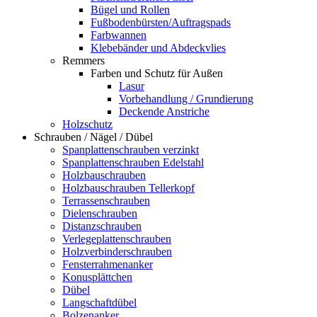
Bügel und Rollen
Fußbodenbürsten/Auftragspads
Farbwannen
Klebebänder und Abdeckvlies
Remmers
Farben und Schutz für Außen
Lasur
Vorbehandlung / Grundierung
Deckende Anstriche
Holzschutz
Schrauben / Nägel / Dübel
Spanplattenschrauben verzinkt
Spanplattenschrauben Edelstahl
Holzbauschrauben
Holzbauschrauben Tellerkopf
Terrassenschrauben
Dielenschrauben
Distanzschrauben
Verlegeplattenschrauben
Holzverbinderschrauben
Fensterrahmenanker
Konusplättchen
Dübel
Langschaftdübel
Bolzenanker