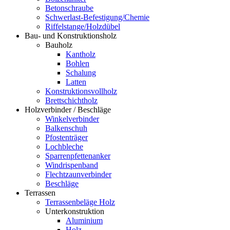
Betonschraube
Schwerlast-Befestigung/Chemie
Riffelstange/Holzdübel
Bau- und Konstruktionsholz
Bauholz
Kantholz
Bohlen
Schalung
Latten
Konstruktionsvollholz
Brettschichtholz
Holzverbinder / Beschläge
Winkelverbinder
Balkenschuh
Pfostenträger
Lochbleche
Sparrenpfettenanker
Windrispenband
Flechtzaunverbinder
Beschläge
Terrassen
Terrassenbeläge Holz
Unterkonstruktion
Aluminium
Holz