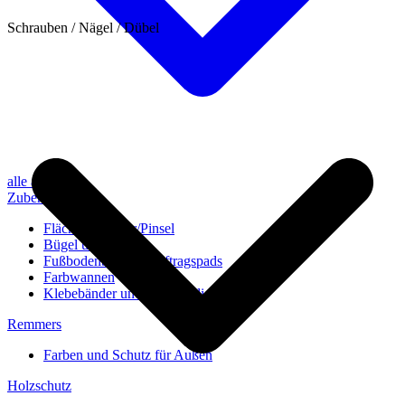
Schrauben / Nägel / Dübel
alle anzeigen
Zubehör
Flächenstreicher/Pinsel
Bügel und Rollen
Fußbodenbürsten/Auftragspads
Farbwannen
Klebebänder und Abdeckvlies
Remmers
Farben und Schutz für Außen
Holzschutz