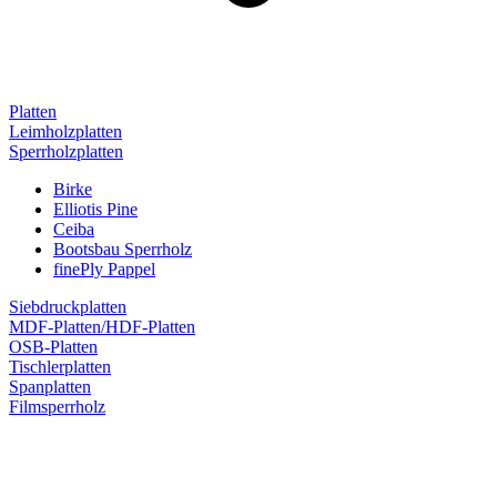
Platten
Leimholzplatten
Sperrholzplatten
Birke
Elliotis Pine
Ceiba
Bootsbau Sperrholz
finePly Pappel
Siebdruckplatten
MDF-Platten/HDF-Platten
OSB-Platten
Tischlerplatten
Spanplatten
Filmsperrholz