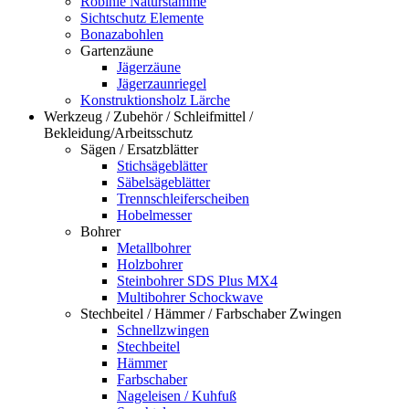
Robinie Naturstämme
Sichtschutz Elemente
Bonazabohlen
Gartenzäune
Jägerzäune
Jägerzaunriegel
Konstruktionsholz Lärche
Werkzeug / Zubehör / Schleifmittel /
Bekleidung/Arbeitsschutz
Sägen / Ersatzblätter
Stichsägeblätter
Säbelsägeblätter
Trennschleiferscheiben
Hobelmesser
Bohrer
Metallbohrer
Holzbohrer
Steinbohrer SDS Plus MX4
Multibohrer Schockwave
Stechbeitel / Hämmer / Farbschaber Zwingen
Schnellzwingen
Stechbeitel
Hämmer
Farbschaber
Nageleisen / Kuhfuß