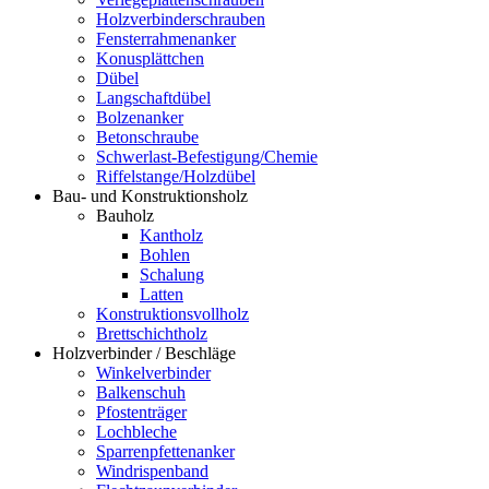
Holzverbinderschrauben
Fensterrahmenanker
Konusplättchen
Dübel
Langschaftdübel
Bolzenanker
Betonschraube
Schwerlast-Befestigung/Chemie
Riffelstange/Holzdübel
Bau- und Konstruktionsholz
Bauholz
Kantholz
Bohlen
Schalung
Latten
Konstruktionsvollholz
Brettschichtholz
Holzverbinder / Beschläge
Winkelverbinder
Balkenschuh
Pfostenträger
Lochbleche
Sparrenpfettenanker
Windrispenband