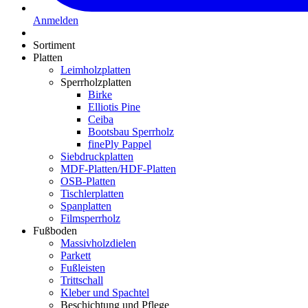
Anmelden
Sortiment
Platten
Leimholzplatten
Sperrholzplatten
Birke
Elliotis Pine
Ceiba
Bootsbau Sperrholz
finePly Pappel
Siebdruckplatten
MDF-Platten/HDF-Platten
OSB-Platten
Tischlerplatten
Spanplatten
Filmsperrholz
Fußboden
Massivholzdielen
Parkett
Fußleisten
Trittschall
Kleber und Spachtel
Beschichtung und Pflege