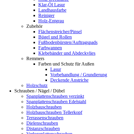
Klar-Öl Lasur
Landhausfarbe
Reiniger
Holz-Entgrau
Zubehör
Flächenstreicher/Pinsel
Bügel und Rollen
Fußbodenbürsten/Auftragspads
Farbwannen
Klebebänder und Abdeckvlies
Remmers
Farben und Schutz für Außen
Lasur
Vorbehandlung / Grundierung
Deckende Anstriche
Holzschutz
Schrauben / Nägel / Dübel
Spanplattenschrauben verzinkt
Spanplattenschrauben Edelstahl
Holzbauschrauben
Holzbauschrauben Tellerkopf
Terrassenschrauben
Dielenschrauben
Distanzschrauben
Verlegeplattenschrauben