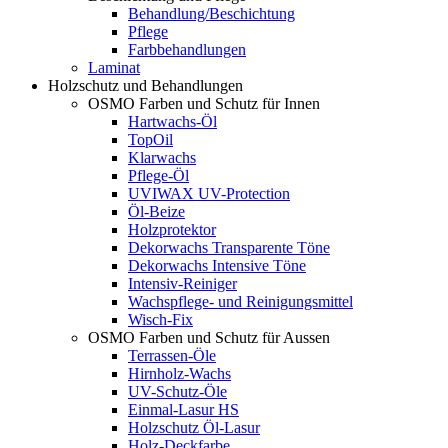
Behandlung/Beschichtung
Pflege
Farbbehandlungen
Laminat
Holzschutz und Behandlungen
OSMO Farben und Schutz für Innen
Hartwachs-Öl
TopOil
Klarwachs
Pflege-Öl
UVIWAX UV-Protection
Öl-Beize
Holzprotektor
Dekorwachs Transparente Töne
Dekorwachs Intensive Töne
Intensiv-Reiniger
Wachspflege- und Reinigungsmittel
Wisch-Fix
OSMO Farben und Schutz für Aussen
Terrassen-Öle
Hirnholz-Wachs
UV-Schutz-Öle
Einmal-Lasur HS
Holzschutz Öl-Lasur
Holz-Deckfarbe