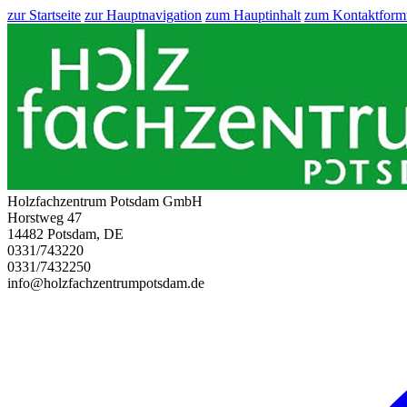
zur Startseite
zur Hauptnavigation
zum Hauptinhalt
zum Kontaktform
Holzfachzentrum Potsdam GmbH
Horstweg 47
14482 Potsdam, DE
0331/743220
0331/7432250
info@holzfachzentrumpotsdam.de