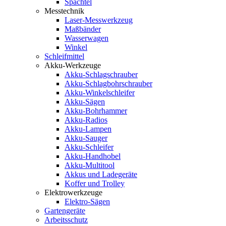
Spachtel
Messtechnik
Laser-Messwerkzeug
Maßbänder
Wasserwagen
Winkel
Schleifmittel
Akku-Werkzeuge
Akku-Schlagschrauber
Akku-Schlagbohrschrauber
Akku-Winkelschleifer
Akku-Sägen
Akku-Bohrhammer
Akku-Radios
Akku-Lampen
Akku-Sauger
Akku-Schleifer
Akku-Handhobel
Akku-Multitool
Akkus und Ladegeräte
Koffer und Trolley
Elektrowerkzeuge
Elektro-Sägen
Gartengeräte
Arbeitsschutz