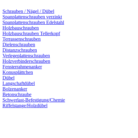
Schrauben / Nägel / Dübel
Spanplattenschrauben verzinkt
Spanplattenschrauben Edelstahl
Holzbauschrauben
Holzbauschrauben Tellerkopf
Terrassenschrauben
Dielenschrauben
Distanzschrauben
Verlegeplattenschrauben
Holzverbinderschrauben
Fensterrahmenanker
Konusplättchen
Dübel
Langschaftdübel
Bolzenanker
Betonschraube
Schwerlast-Befestigung/Chemie
Riffelstange/Holzdübel