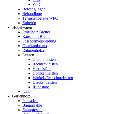
WPC
Befestigungen
Behandlung
Terrassenbeläge WPC
Zubehör
Hobelwaren
Profilholz Bretter
Rauspund Bretter
Fassadenverkleidung
Glattkantbretter
Rahmenhölzer
Leisten
Quadratleisten
Rechteckleisten
Viertelstäbe
Hohlkehlleisten
Winkel-/Eckschutzleisten
Dreikantleisten
Rundstäbe
Latten
Gartenholz
Palisaden
Baumpfähle
Zaunpfosten