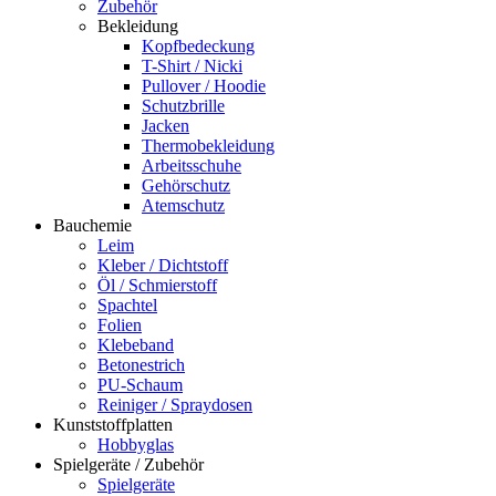
Zubehör
Bekleidung
Kopfbedeckung
T-Shirt / Nicki
Pullover / Hoodie
Schutzbrille
Jacken
Thermobekleidung
Arbeitsschuhe
Gehörschutz
Atemschutz
Bauchemie
Leim
Kleber / Dichtstoff
Öl / Schmierstoff
Spachtel
Folien
Klebeband
Betonestrich
PU-Schaum
Reiniger / Spraydosen
Kunststoffplatten
Hobbyglas
Spielgeräte / Zubehör
Spielgeräte