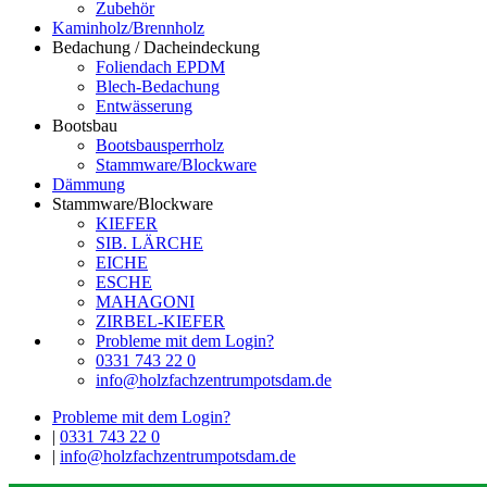
Zubehör
Kaminholz/Brennholz
Bedachung / Dacheindeckung
Foliendach EPDM
Blech-Bedachung
Entwässerung
Bootsbau
Bootsbausperrholz
Stammware/Blockware
Dämmung
Stammware/Blockware
KIEFER
SIB. LÄRCHE
EICHE
ESCHE
MAHAGONI
ZIRBEL-KIEFER
Probleme mit dem Login?
0331 743 22 0
info@holzfachzentrumpotsdam.de
Probleme mit dem Login?
|
0331 743 22 0
|
info@holzfachzentrumpotsdam.de