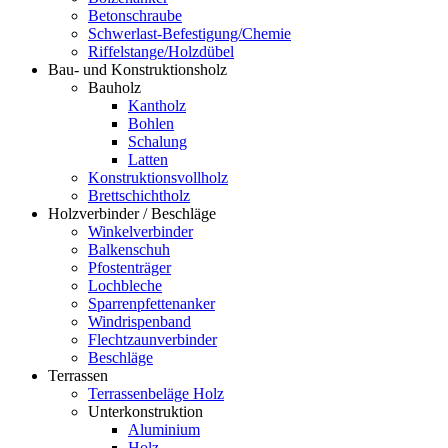
Betonschraube
Schwerlast-Befestigung/Chemie
Riffelstange/Holzdübel
Bau- und Konstruktionsholz
Bauholz
Kantholz
Bohlen
Schalung
Latten
Konstruktionsvollholz
Brettschichtholz
Holzverbinder / Beschläge
Winkelverbinder
Balkenschuh
Pfostenträger
Lochbleche
Sparrenpfettenanker
Windrispenband
Flechtzaunverbinder
Beschläge
Terrassen
Terrassenbeläge Holz
Unterkonstruktion
Aluminium
Holz