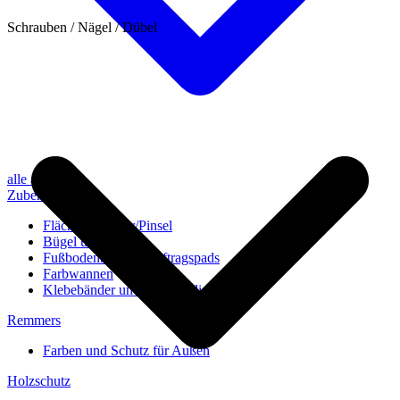
Schrauben / Nägel / Dübel
alle anzeigen
Zubehör
Flächenstreicher/Pinsel
Bügel und Rollen
Fußbodenbürsten/Auftragspads
Farbwannen
Klebebänder und Abdeckvlies
Remmers
Farben und Schutz für Außen
Holzschutz