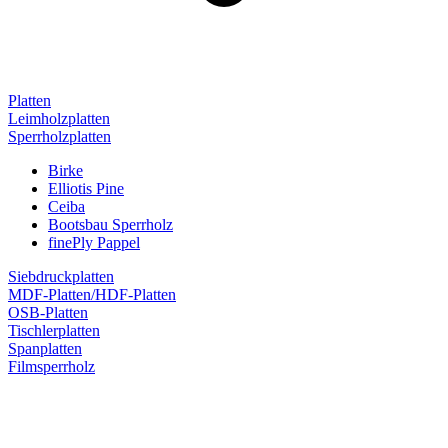
Platten
Leimholzplatten
Sperrholzplatten
Birke
Elliotis Pine
Ceiba
Bootsbau Sperrholz
finePly Pappel
Siebdruckplatten
MDF-Platten/HDF-Platten
OSB-Platten
Tischlerplatten
Spanplatten
Filmsperrholz