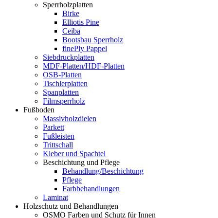
Sperrholzplatten
Birke
Elliotis Pine
Ceiba
Bootsbau Sperrholz
finePly Pappel
Siebdruckplatten
MDF-Platten/HDF-Platten
OSB-Platten
Tischlerplatten
Spanplatten
Filmsperrholz
Fußboden
Massivholzdielen
Parkett
Fußleisten
Trittschall
Kleber und Spachtel
Beschichtung und Pflege
Behandlung/Beschichtung
Pflege
Farbbehandlungen
Laminat
Holzschutz und Behandlungen
OSMO Farben und Schutz für Innen