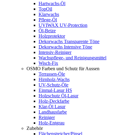
Hartwachs-Öl
TopOil
Klarwachs
Pflege-Öl
UVIWAX UV-Protection
Öl-Beize
Holzprotektor
Dekorwachs Transparente Töne
Dekorwachs Intensive Töne
Intensiv-Reiniger
Wachspflege- und Reinigungsmittel
Wisch-Fix
OSMO Farben und Schutz für Aussen
Terrassen-Öle
Hirnholz-Wachs
UV-Schutz-Öle
Einmal-Lasur HS
Holzschutz Öl-Lasur
Holz-Deckfarbe
Klar-Öl Lasur
Landhausfarbe
Reiniger
Holz-Entgrau
Zubehör
Flächenstreicher/Pinsel