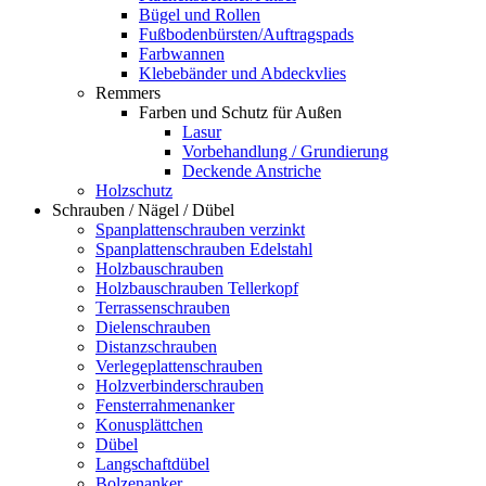
Bügel und Rollen
Fußbodenbürsten/Auftragspads
Farbwannen
Klebebänder und Abdeckvlies
Remmers
Farben und Schutz für Außen
Lasur
Vorbehandlung / Grundierung
Deckende Anstriche
Holzschutz
Schrauben / Nägel / Dübel
Spanplattenschrauben verzinkt
Spanplattenschrauben Edelstahl
Holzbauschrauben
Holzbauschrauben Tellerkopf
Terrassenschrauben
Dielenschrauben
Distanzschrauben
Verlegeplattenschrauben
Holzverbinderschrauben
Fensterrahmenanker
Konusplättchen
Dübel
Langschaftdübel
Bolzenanker