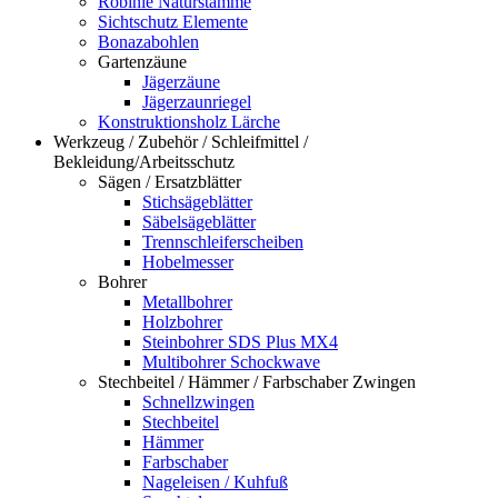
Robinie Naturstämme
Sichtschutz Elemente
Bonazabohlen
Gartenzäune
Jägerzäune
Jägerzaunriegel
Konstruktionsholz Lärche
Werkzeug / Zubehör / Schleifmittel /
Bekleidung/Arbeitsschutz
Sägen / Ersatzblätter
Stichsägeblätter
Säbelsägeblätter
Trennschleiferscheiben
Hobelmesser
Bohrer
Metallbohrer
Holzbohrer
Steinbohrer SDS Plus MX4
Multibohrer Schockwave
Stechbeitel / Hämmer / Farbschaber Zwingen
Schnellzwingen
Stechbeitel
Hämmer
Farbschaber
Nageleisen / Kuhfuß