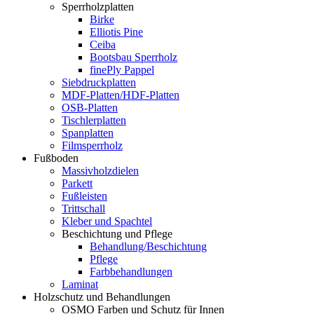
Sperrholzplatten
Birke
Elliotis Pine
Ceiba
Bootsbau Sperrholz
finePly Pappel
Siebdruckplatten
MDF-Platten/HDF-Platten
OSB-Platten
Tischlerplatten
Spanplatten
Filmsperrholz
Fußboden
Massivholzdielen
Parkett
Fußleisten
Trittschall
Kleber und Spachtel
Beschichtung und Pflege
Behandlung/Beschichtung
Pflege
Farbbehandlungen
Laminat
Holzschutz und Behandlungen
OSMO Farben und Schutz für Innen