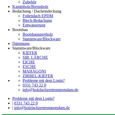
Zubehör
Kaminholz/Brennholz
Bedachung / Dacheindeckung
Foliendach EPDM
Blech-Bedachung
Entwässerung
Bootsbau
Bootsbausperrholz
Stammware/Blockware
Dämmung
Stammware/Blockware
KIEFER
SIB. LÄRCHE
EICHE
ESCHE
MAHAGONI
ZIRBEL-KIEFER
Probleme mit dem Login?
0331 743 22 0
info@holzfachzentrumpotsdam.de
Probleme mit dem Login?
|
0331 743 22 0
|
info@holzfachzentrumpotsdam.de