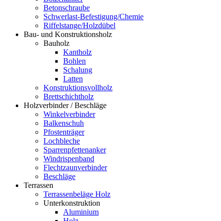
Betonschraube
Schwerlast-Befestigung/Chemie
Riffelstange/Holzdübel
Bau- und Konstruktionsholz
Bauholz
Kantholz
Bohlen
Schalung
Latten
Konstruktionsvollholz
Brettschichtholz
Holzverbinder / Beschläge
Winkelverbinder
Balkenschuh
Pfostenträger
Lochbleche
Sparrenpfettenanker
Windrispenband
Flechtzaunverbinder
Beschläge
Terrassen
Terrassenbeläge Holz
Unterkonstruktion
Aluminium
Holz