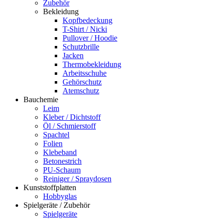
Zubehör
Bekleidung
Kopfbedeckung
T-Shirt / Nicki
Pullover / Hoodie
Schutzbrille
Jacken
Thermobekleidung
Arbeitsschuhe
Gehörschutz
Atemschutz
Bauchemie
Leim
Kleber / Dichtstoff
Öl / Schmierstoff
Spachtel
Folien
Klebeband
Betonestrich
PU-Schaum
Reiniger / Spraydosen
Kunststoffplatten
Hobbyglas
Spielgeräte / Zubehör
Spielgeräte