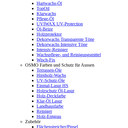
Hartwachs-Öl
TopOil
Klarwachs
Pflege-Öl
UVIWAX UV-Protection
Öl-Beize
Holzprotektor
Dekorwachs Transparente Töne
Dekorwachs Intensive Töne
Intensiv-Reiniger
Wachspflege- und Reinigungsmittel
Wisch-Fix
OSMO Farben und Schutz für Aussen
Terrassen-Öle
Hirnholz-Wachs
UV-Schutz-Öle
Einmal-Lasur HS
Holzschutz Öl-Lasur
Holz-Deckfarbe
Klar-Öl Lasur
Landhausfarbe
Reiniger
Holz-Entgrau
Zubehör
Flächenstreicher/Pinsel