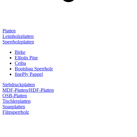
Platten
Leimholzplatten
Sperrholzplatten
Birke
Elliotis Pine
Ceiba
Bootsbau Sperrholz
finePly Pappel
Siebdruckplatten
MDF-Platten/HDF-Platten
OSB-Platten
Tischlerplatten
Spanplatten
Filmsperrholz