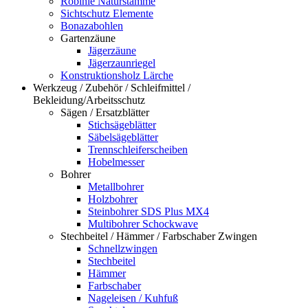
Robinie Naturstämme
Sichtschutz Elemente
Bonazabohlen
Gartenzäune
Jägerzäune
Jägerzaunriegel
Konstruktionsholz Lärche
Werkzeug / Zubehör / Schleifmittel /
Bekleidung/Arbeitsschutz
Sägen / Ersatzblätter
Stichsägeblätter
Säbelsägeblätter
Trennschleiferscheiben
Hobelmesser
Bohrer
Metallbohrer
Holzbohrer
Steinbohrer SDS Plus MX4
Multibohrer Schockwave
Stechbeitel / Hämmer / Farbschaber Zwingen
Schnellzwingen
Stechbeitel
Hämmer
Farbschaber
Nageleisen / Kuhfuß