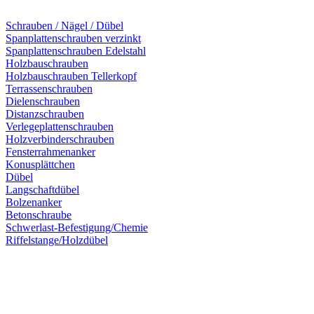
Schrauben / Nägel / Dübel
Spanplattenschrauben verzinkt
Spanplattenschrauben Edelstahl
Holzbauschrauben
Holzbauschrauben Tellerkopf
Terrassenschrauben
Dielenschrauben
Distanzschrauben
Verlegeplattenschrauben
Holzverbinderschrauben
Fensterrahmenanker
Konusplättchen
Dübel
Langschaftdübel
Bolzenanker
Betonschraube
Schwerlast-Befestigung/Chemie
Riffelstange/Holzdübel