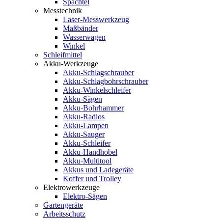
Spachtel
Messtechnik
Laser-Messwerkzeug
Maßbänder
Wasserwagen
Winkel
Schleifmittel
Akku-Werkzeuge
Akku-Schlagschrauber
Akku-Schlagbohrschrauber
Akku-Winkelschleifer
Akku-Sägen
Akku-Bohrhammer
Akku-Radios
Akku-Lampen
Akku-Sauger
Akku-Schleifer
Akku-Handhobel
Akku-Multitool
Akkus und Ladegeräte
Koffer und Trolley
Elektrowerkzeuge
Elektro-Sägen
Gartengeräte
Arbeitsschutz