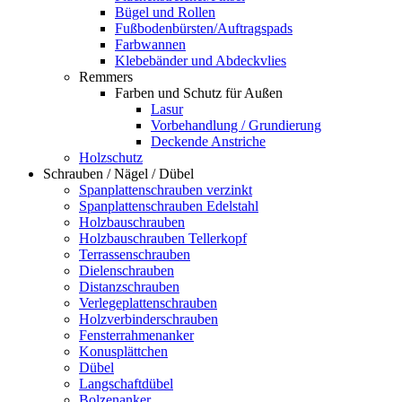
Bügel und Rollen
Fußbodenbürsten/Auftragspads
Farbwannen
Klebebänder und Abdeckvlies
Remmers
Farben und Schutz für Außen
Lasur
Vorbehandlung / Grundierung
Deckende Anstriche
Holzschutz
Schrauben / Nägel / Dübel
Spanplattenschrauben verzinkt
Spanplattenschrauben Edelstahl
Holzbauschrauben
Holzbauschrauben Tellerkopf
Terrassenschrauben
Dielenschrauben
Distanzschrauben
Verlegeplattenschrauben
Holzverbinderschrauben
Fensterrahmenanker
Konusplättchen
Dübel
Langschaftdübel
Bolzenanker