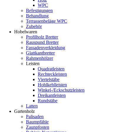
WPC
Befestigungen
Behandlung
Terrassenbeläge WPC
Zubehör
Hobelwaren
Profilholz Bretter
Rauspund Bretter
Fassadenverkleidung
Glattkantbretter
Rahmenhölzer
Leisten
Quadratleisten
Rechteckleisten
Viertelstäbe
Hohlkehlleisten
Winkel-/Eckschutzleisten
Dreikantleisten
Rundstäbe
Latten
Gartenholz
Palisaden
Baumpfähle
Zaunpfosten