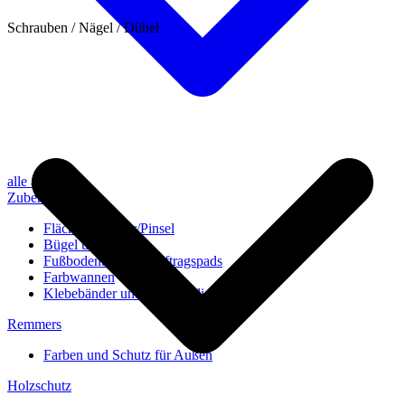
Schrauben / Nägel / Dübel
alle anzeigen
Zubehör
Flächenstreicher/Pinsel
Bügel und Rollen
Fußbodenbürsten/Auftragspads
Farbwannen
Klebebänder und Abdeckvlies
Remmers
Farben und Schutz für Außen
Holzschutz