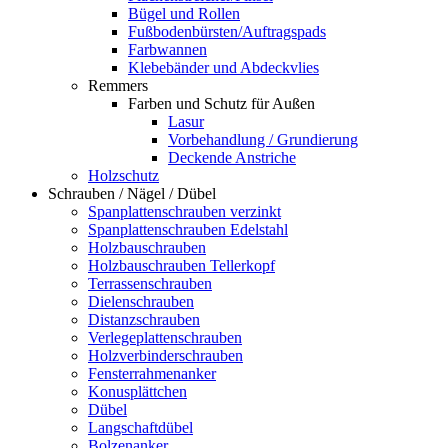
Bügel und Rollen
Fußbodenbürsten/Auftragspads
Farbwannen
Klebebänder und Abdeckvlies
Remmers
Farben und Schutz für Außen
Lasur
Vorbehandlung / Grundierung
Deckende Anstriche
Holzschutz
Schrauben / Nägel / Dübel
Spanplattenschrauben verzinkt
Spanplattenschrauben Edelstahl
Holzbauschrauben
Holzbauschrauben Tellerkopf
Terrassenschrauben
Dielenschrauben
Distanzschrauben
Verlegeplattenschrauben
Holzverbinderschrauben
Fensterrahmenanker
Konusplättchen
Dübel
Langschaftdübel
Bolzenanker