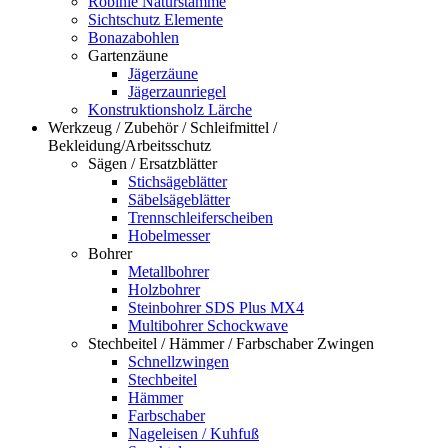
Robinie Naturstämme
Sichtschutz Elemente
Bonazabohlen
Gartenzäune
Jägerzäune
Jägerzaunriegel
Konstruktionsholz Lärche
Werkzeug / Zubehör / Schleifmittel /
Bekleidung/Arbeitsschutz
Sägen / Ersatzblätter
Stichsägeblätter
Säbelsägeblätter
Trennschleiferscheiben
Hobelmesser
Bohrer
Metallbohrer
Holzbohrer
Steinbohrer SDS Plus MX4
Multibohrer Schockwave
Stechbeitel / Hämmer / Farbschaber Zwingen
Schnellzwingen
Stechbeitel
Hämmer
Farbschaber
Nageleisen / Kuhfuß