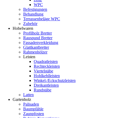
WPC
Befestigungen
Behandlung
Terrassenbeläge WPC
Zubehör
Hobelwaren
Profilholz Bretter
Rauspund Bretter
Fassadenverkleidung
Glattkantbretter
Rahmenhölzer
Leisten
Quadratleisten
Rechteckleisten
Viertelstäbe
Hohlkehlleisten
Winkel-/Eckschutzleisten
Dreikantleisten
Rundstäbe
Latten
Gartenholz
Palisaden
Baumpfähle
Zaunpfosten