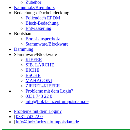
Zubehör
Kaminholz/Brennholz
Bedachung / Dacheindeckung
Foliendach EPDM
Blech-Bedachung
Entwässerung
Bootsbau
Bootsbausperrholz
Stammware/Blockware
Dämmung
Stammware/Blockware
KIEFER
SIB. LÄRCHE
EICHE
ESCHE
MAHAGONI
ZIRBEL-KIEFER
Probleme mit dem Login?
0331 743 22 0
info@holzfachzentrumpotsdam.de
Probleme mit dem Login?
|
0331 743 22 0
|
info@holzfachzentrumpotsdam.de