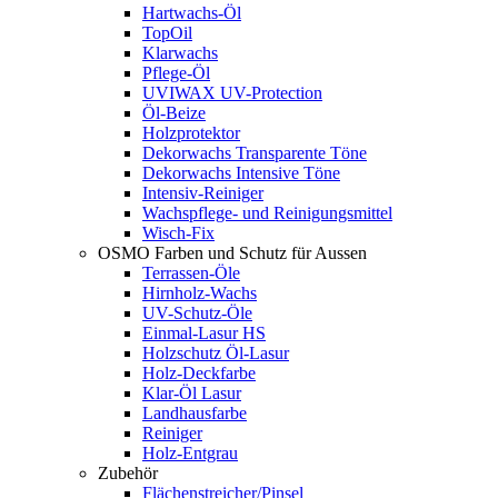
Hartwachs-Öl
TopOil
Klarwachs
Pflege-Öl
UVIWAX UV-Protection
Öl-Beize
Holzprotektor
Dekorwachs Transparente Töne
Dekorwachs Intensive Töne
Intensiv-Reiniger
Wachspflege- und Reinigungsmittel
Wisch-Fix
OSMO Farben und Schutz für Aussen
Terrassen-Öle
Hirnholz-Wachs
UV-Schutz-Öle
Einmal-Lasur HS
Holzschutz Öl-Lasur
Holz-Deckfarbe
Klar-Öl Lasur
Landhausfarbe
Reiniger
Holz-Entgrau
Zubehör
Flächenstreicher/Pinsel