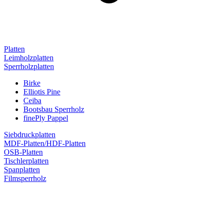
Platten
Leimholzplatten
Sperrholzplatten
Birke
Elliotis Pine
Ceiba
Bootsbau Sperrholz
finePly Pappel
Siebdruckplatten
MDF-Platten/HDF-Platten
OSB-Platten
Tischlerplatten
Spanplatten
Filmsperrholz