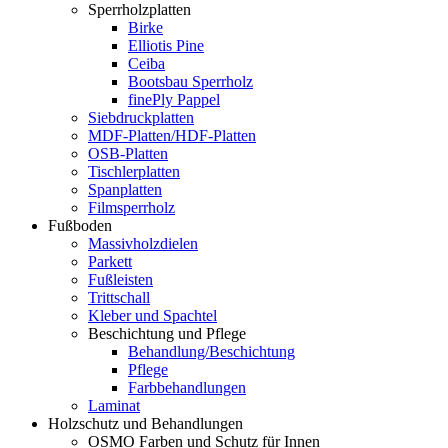
Sperrholzplatten
Birke
Elliotis Pine
Ceiba
Bootsbau Sperrholz
finePly Pappel
Siebdruckplatten
MDF-Platten/HDF-Platten
OSB-Platten
Tischlerplatten
Spanplatten
Filmsperrholz
Fußboden
Massivholzdielen
Parkett
Fußleisten
Trittschall
Kleber und Spachtel
Beschichtung und Pflege
Behandlung/Beschichtung
Pflege
Farbbehandlungen
Laminat
Holzschutz und Behandlungen
OSMO Farben und Schutz für Innen