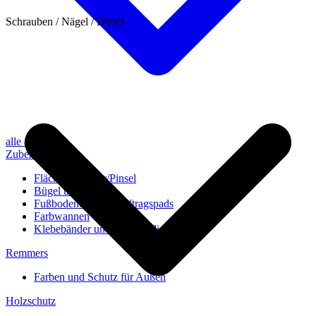
Schrauben / Nägel / Dübel
alle anzeigen
Zubehör
Flächenstreicher/Pinsel
Bügel und Rollen
Fußbodenbürsten/Auftragspads
Farbwannen
Klebebänder und Abdeckvlies
Remmers
Farben und Schutz für Außen
Holzschutz