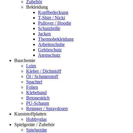
Zubehör
Bekleidung
Kopfbedeckung
T-Shirt / Nicki
Pullover / Hoodie
Schutzbrille
Jacken
Thermobekleidung
Arbeitsschuhe
Gehörschutz
Atemschutz
Bauchemie
Leim
Kleber / Dichtstoff
Öl / Schmierstoff
Spachtel
Folien
Klebeband
Betonestrich
PU-Schaum
Reiniger / Spraydosen
Kunststoffplatten
Hobbyglas
Spielgeräte / Zubehör
Spielgeräte