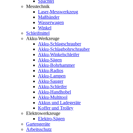
Spachtel
Messtechnik
Laser-Messwerkzeug
Maßbänder
Wasserwagen
Winkel
Schleifmittel
Akku-Werkzeuge
Akku-Schlagschrauber
Akku-Schlagbohrschrauber
Akku-Winkelschleifer
Akku-Sägen
Akku-Bohrhammer
Akku-Radios
Akku-Lampen
Akku-Sauger
Akku-Schleifer
Akku-Handhobel
Akku-Multitool
Akkus und Ladegeräte
Koffer und Trolley
Elektrowerkzeuge
Elektro-Sägen
Gartengeräte
Arbeitsschutz