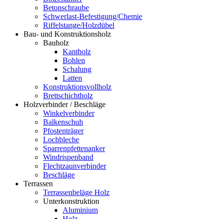
Betonschraube
Schwerlast-Befestigung/Chemie
Riffelstange/Holzdübel
Bau- und Konstruktionsholz
Bauholz
Kantholz
Bohlen
Schalung
Latten
Konstruktionsvollholz
Brettschichtholz
Holzverbinder / Beschläge
Winkelverbinder
Balkenschuh
Pfostenträger
Lochbleche
Sparrenpfettenanker
Windrispenband
Flechtzaunverbinder
Beschläge
Terrassen
Terrassenbeläge Holz
Unterkonstruktion
Aluminium
Holz