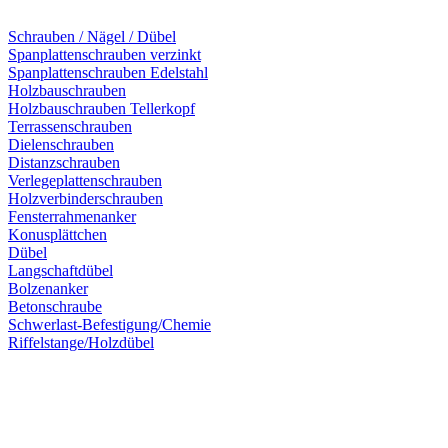
Schrauben / Nägel / Dübel
Spanplattenschrauben verzinkt
Spanplattenschrauben Edelstahl
Holzbauschrauben
Holzbauschrauben Tellerkopf
Terrassenschrauben
Dielenschrauben
Distanzschrauben
Verlegeplattenschrauben
Holzverbinderschrauben
Fensterrahmenanker
Konusplättchen
Dübel
Langschaftdübel
Bolzenanker
Betonschraube
Schwerlast-Befestigung/Chemie
Riffelstange/Holzdübel