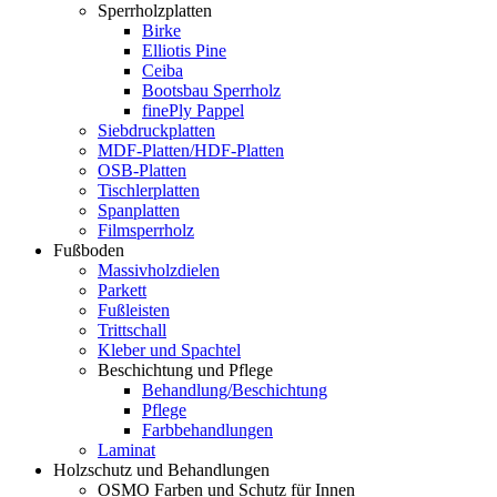
Sperrholzplatten
Birke
Elliotis Pine
Ceiba
Bootsbau Sperrholz
finePly Pappel
Siebdruckplatten
MDF-Platten/HDF-Platten
OSB-Platten
Tischlerplatten
Spanplatten
Filmsperrholz
Fußboden
Massivholzdielen
Parkett
Fußleisten
Trittschall
Kleber und Spachtel
Beschichtung und Pflege
Behandlung/Beschichtung
Pflege
Farbbehandlungen
Laminat
Holzschutz und Behandlungen
OSMO Farben und Schutz für Innen