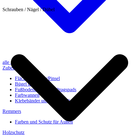
Schrauben / Nägel / Dübel
alle anzeigen
Zubehör
Flächenstreicher/Pinsel
Bügel und Rollen
Fußbodenbürsten/Auftragspads
Farbwannen
Klebebänder und Abdeckvlies
Remmers
Farben und Schutz für Außen
Holzschutz