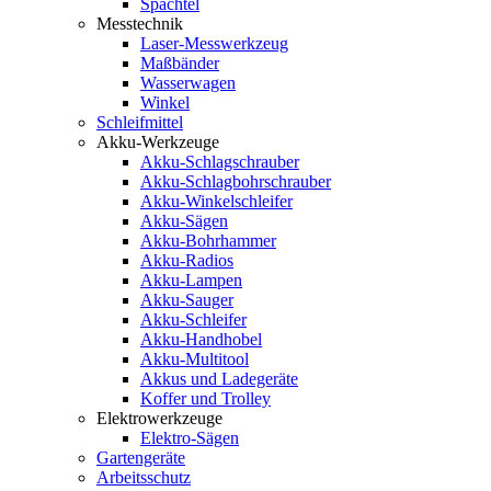
Spachtel
Messtechnik
Laser-Messwerkzeug
Maßbänder
Wasserwagen
Winkel
Schleifmittel
Akku-Werkzeuge
Akku-Schlagschrauber
Akku-Schlagbohrschrauber
Akku-Winkelschleifer
Akku-Sägen
Akku-Bohrhammer
Akku-Radios
Akku-Lampen
Akku-Sauger
Akku-Schleifer
Akku-Handhobel
Akku-Multitool
Akkus und Ladegeräte
Koffer und Trolley
Elektrowerkzeuge
Elektro-Sägen
Gartengeräte
Arbeitsschutz