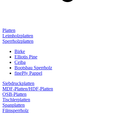
Platten
Leimholzplatten
Sperrholzplatten
Birke
Elliotis Pine
Ceiba
Bootsbau Sperrholz
finePly Pappel
Siebdruckplatten
MDF-Platten/HDF-Platten
OSB-Platten
Tischlerplatten
Spanplatten
Filmsperrholz