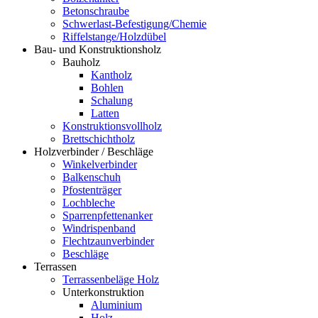
Betonschraube
Schwerlast-Befestigung/Chemie
Riffelstange/Holzdübel
Bau- und Konstruktionsholz
Bauholz
Kantholz
Bohlen
Schalung
Latten
Konstruktionsvollholz
Brettschichtholz
Holzverbinder / Beschläge
Winkelverbinder
Balkenschuh
Pfostenträger
Lochbleche
Sparrenpfettenanker
Windrispenband
Flechtzaunverbinder
Beschläge
Terrassen
Terrassenbeläge Holz
Unterkonstruktion
Aluminium
Holz