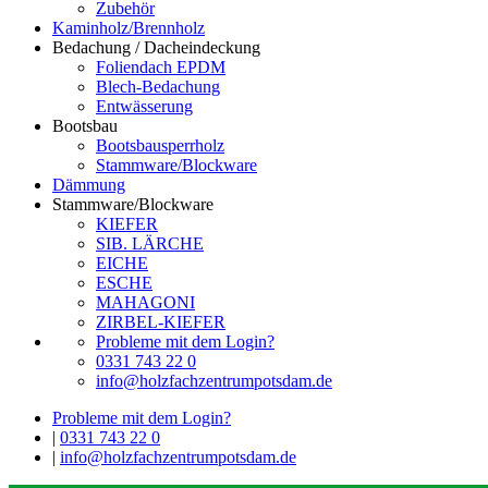
Zubehör
Kaminholz/Brennholz
Bedachung / Dacheindeckung
Foliendach EPDM
Blech-Bedachung
Entwässerung
Bootsbau
Bootsbausperrholz
Stammware/Blockware
Dämmung
Stammware/Blockware
KIEFER
SIB. LÄRCHE
EICHE
ESCHE
MAHAGONI
ZIRBEL-KIEFER
Probleme mit dem Login?
0331 743 22 0
info@holzfachzentrumpotsdam.de
Probleme mit dem Login?
|
0331 743 22 0
|
info@holzfachzentrumpotsdam.de