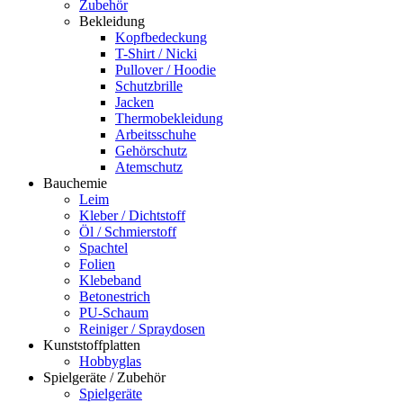
Zubehör
Bekleidung
Kopfbedeckung
T-Shirt / Nicki
Pullover / Hoodie
Schutzbrille
Jacken
Thermobekleidung
Arbeitsschuhe
Gehörschutz
Atemschutz
Bauchemie
Leim
Kleber / Dichtstoff
Öl / Schmierstoff
Spachtel
Folien
Klebeband
Betonestrich
PU-Schaum
Reiniger / Spraydosen
Kunststoffplatten
Hobbyglas
Spielgeräte / Zubehör
Spielgeräte