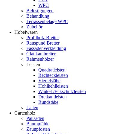
WPC
Befestigungen
Behandlung
Terrassenbeläge WPC
Zubehör
Hobelwaren
Profilholz Bretter
Rauspund Bretter
Fassadenverkleidung
Glattkantbretter
Rahmenhölzer
Leisten
Quadratleisten
Rechteckleisten
Viertelstäbe
Hohlkehlleisten
Winkel-/Eckschutzleisten
Dreikantleisten
Rundstäbe
Latten
Gartenholz
Palisaden
Baumpfähle
Zaunpfosten