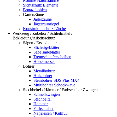
Robinie Naturstämme
Sichtschutz Elemente
Bonazabohlen
Gartenzäune
Jägerzäune
Jägerzaunriegel
Konstruktionsholz Lärche
Werkzeug / Zubehör / Schleifmittel /
Bekleidung/Arbeitsschutz
Sägen / Ersatzblätter
Stichsägeblätter
Säbelsägeblätter
Trennschleiferscheiben
Hobelmesser
Bohrer
Metallbohrer
Holzbohrer
Steinbohrer SDS Plus MX4
Multibohrer Schockwave
Stechbeitel / Hämmer / Farbschaber Zwingen
Schnellzwingen
Stechbeitel
Hämmer
Farbschaber
Nageleisen / Kuhfuß