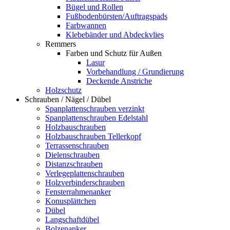
Bügel und Rollen
Fußbodenbürsten/Auftragspads
Farbwannen
Klebebänder und Abdeckvlies
Remmers
Farben und Schutz für Außen
Lasur
Vorbehandlung / Grundierung
Deckende Anstriche
Holzschutz
Schrauben / Nägel / Dübel
Spanplattenschrauben verzinkt
Spanplattenschrauben Edelstahl
Holzbauschrauben
Holzbauschrauben Tellerkopf
Terrassenschrauben
Dielenschrauben
Distanzschrauben
Verlegeplattenschrauben
Holzverbinderschrauben
Fensterrahmenanker
Konusplättchen
Dübel
Langschaftdübel
Bolzenanker