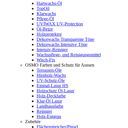
Hartwachs-Öl
TopOil
Klarwachs
Pflege-Öl
UVIWAX UV-Protection
Öl-Beize
Holzprotektor
Dekorwachs Transparente Töne
Dekorwachs Intensive Töne
Intensiv-Reiniger
Wachspflege- und Reinigungsmittel
Wisch-Fix
OSMO Farben und Schutz für Aussen
Terrassen-Öle
Hirnholz-Wachs
UV-Schutz-Öle
Einmal-Lasur HS
Holzschutz Öl-Lasur
Holz-Deckfarbe
Klar-Öl Lasur
Landhausfarbe
Reiniger
Holz-Entgrau
Zubehör
Flächenstreicher/Pinsel