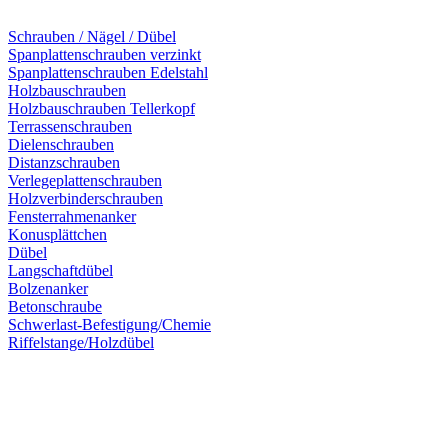
Schrauben / Nägel / Dübel
Spanplattenschrauben verzinkt
Spanplattenschrauben Edelstahl
Holzbauschrauben
Holzbauschrauben Tellerkopf
Terrassenschrauben
Dielenschrauben
Distanzschrauben
Verlegeplattenschrauben
Holzverbinderschrauben
Fensterrahmenanker
Konusplättchen
Dübel
Langschaftdübel
Bolzenanker
Betonschraube
Schwerlast-Befestigung/Chemie
Riffelstange/Holzdübel