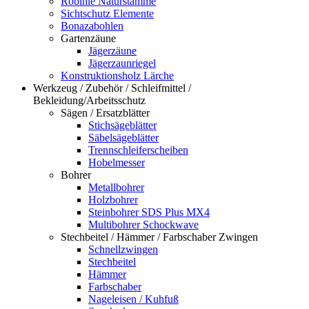
Robinie Naturstämme
Sichtschutz Elemente
Bonazabohlen
Gartenzäune
Jägerzäune
Jägerzaunriegel
Konstruktionsholz Lärche
Werkzeug / Zubehör / Schleifmittel /
Bekleidung/Arbeitsschutz
Sägen / Ersatzblätter
Stichsägeblätter
Säbelsägeblätter
Trennschleiferscheiben
Hobelmesser
Bohrer
Metallbohrer
Holzbohrer
Steinbohrer SDS Plus MX4
Multibohrer Schockwave
Stechbeitel / Hämmer / Farbschaber Zwingen
Schnellzwingen
Stechbeitel
Hämmer
Farbschaber
Nageleisen / Kuhfuß