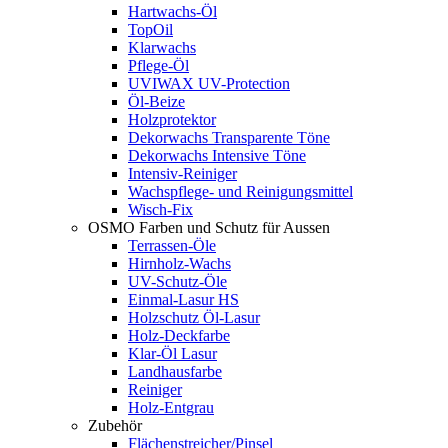
Hartwachs-Öl
TopOil
Klarwachs
Pflege-Öl
UVIWAX UV-Protection
Öl-Beize
Holzprotektor
Dekorwachs Transparente Töne
Dekorwachs Intensive Töne
Intensiv-Reiniger
Wachspflege- und Reinigungsmittel
Wisch-Fix
OSMO Farben und Schutz für Aussen
Terrassen-Öle
Hirnholz-Wachs
UV-Schutz-Öle
Einmal-Lasur HS
Holzschutz Öl-Lasur
Holz-Deckfarbe
Klar-Öl Lasur
Landhausfarbe
Reiniger
Holz-Entgrau
Zubehör
Flächenstreicher/Pinsel