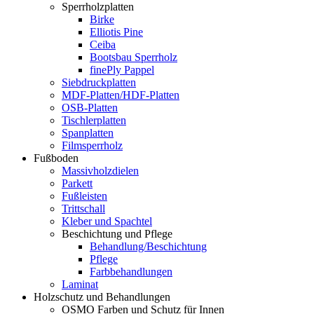
Sperrholzplatten
Birke
Elliotis Pine
Ceiba
Bootsbau Sperrholz
finePly Pappel
Siebdruckplatten
MDF-Platten/HDF-Platten
OSB-Platten
Tischlerplatten
Spanplatten
Filmsperrholz
Fußboden
Massivholzdielen
Parkett
Fußleisten
Trittschall
Kleber und Spachtel
Beschichtung und Pflege
Behandlung/Beschichtung
Pflege
Farbbehandlungen
Laminat
Holzschutz und Behandlungen
OSMO Farben und Schutz für Innen