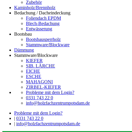
Zubehör
Kaminholz/Brennholz
Bedachung / Dacheindeckung
Foliendach EPDM
Blech-Bedachung
Entwässerung
Bootsbau
Bootsbausperrholz
Stammware/Blockware
Dämmung
Stammware/Blockware
KIEFER
SIB. LÄRCHE
EICHE
ESCHE
MAHAGONI
ZIRBEL-KIEFER
Probleme mit dem Login?
0331 743 22 0
info@holzfachzentrumpotsdam.de
Probleme mit dem Login?
|
0331 743 22 0
|
info@holzfachzentrumpotsdam.de