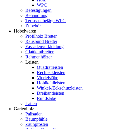
WPC
Befestigungen
Behandlung
Terrassenbeläge WPC
Zubehör
Hobelwaren
Profilholz Bretter
Rauspund Bretter
Fassadenverkleidung
Glattkantbretter
Rahmenhölzer
Leisten
Quadratleisten
Rechteckleisten
Viertelstäbe
Hohlkehlleisten
Winkel-/Eckschutzleisten
Dreikantleisten
Rundstäbe
Latten
Gartenholz
Palisaden
Baumpfähle
Zaunpfosten