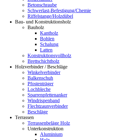
Betonschraube
Schwerlast-Befestigung/Chemie
Riffelstange/Holzdübel
Bau- und Konstruktionsholz
Bauholz
Kantholz
Bohlen
Schalung
Latten
Konstruktionsvollholz
Brettschichtholz
Holzverbinder / Beschläge
Winkelverbinder
Balkenschuh
Pfostenträger
Lochbleche
Sparrenpfettenanker
Windrispenband
Flechtzaunverbinder
Beschläge
Terrassen
Terrassenbeläge Holz
Unterkonstruktion
Aluminium
Holz