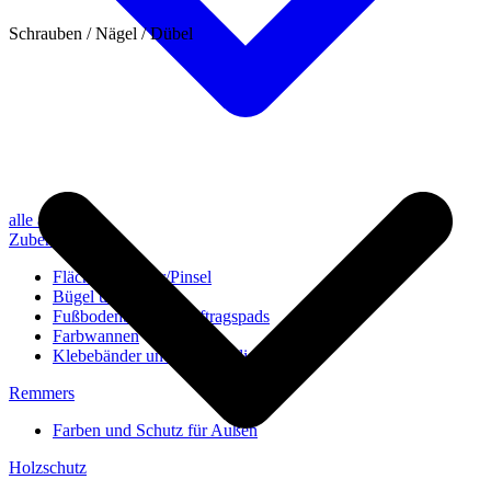
Schrauben / Nägel / Dübel
alle anzeigen
Zubehör
Flächenstreicher/Pinsel
Bügel und Rollen
Fußbodenbürsten/Auftragspads
Farbwannen
Klebebänder und Abdeckvlies
Remmers
Farben und Schutz für Außen
Holzschutz