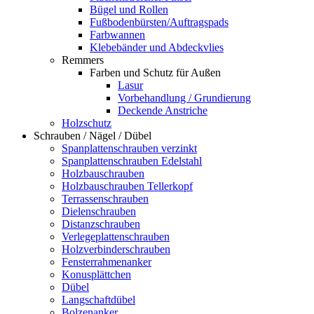
Bügel und Rollen
Fußbodenbürsten/Auftragspads
Farbwannen
Klebebänder und Abdeckvlies
Remmers
Farben und Schutz für Außen
Lasur
Vorbehandlung / Grundierung
Deckende Anstriche
Holzschutz
Schrauben / Nägel / Dübel
Spanplattenschrauben verzinkt
Spanplattenschrauben Edelstahl
Holzbauschrauben
Holzbauschrauben Tellerkopf
Terrassenschrauben
Dielenschrauben
Distanzschrauben
Verlegeplattenschrauben
Holzverbinderschrauben
Fensterrahmenanker
Konusplättchen
Dübel
Langschaftdübel
Bolzenanker