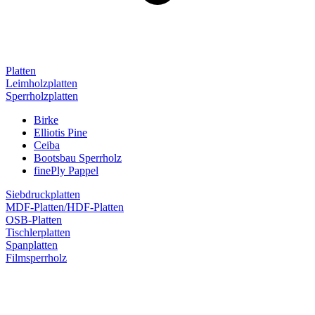
Platten
Leimholzplatten
Sperrholzplatten
Birke
Elliotis Pine
Ceiba
Bootsbau Sperrholz
finePly Pappel
Siebdruckplatten
MDF-Platten/HDF-Platten
OSB-Platten
Tischlerplatten
Spanplatten
Filmsperrholz