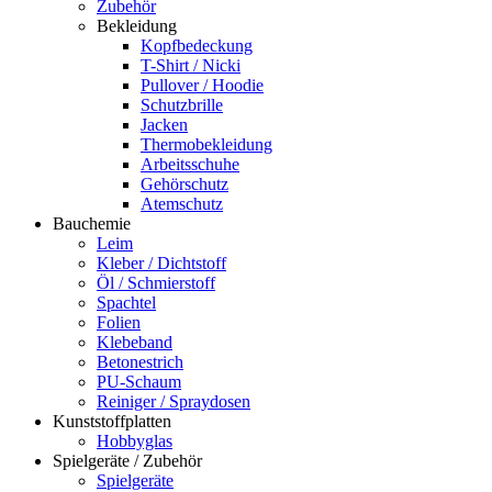
Zubehör
Bekleidung
Kopfbedeckung
T-Shirt / Nicki
Pullover / Hoodie
Schutzbrille
Jacken
Thermobekleidung
Arbeitsschuhe
Gehörschutz
Atemschutz
Bauchemie
Leim
Kleber / Dichtstoff
Öl / Schmierstoff
Spachtel
Folien
Klebeband
Betonestrich
PU-Schaum
Reiniger / Spraydosen
Kunststoffplatten
Hobbyglas
Spielgeräte / Zubehör
Spielgeräte