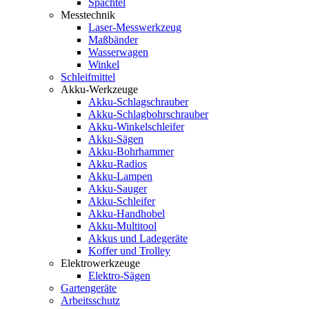
Spachtel
Messtechnik
Laser-Messwerkzeug
Maßbänder
Wasserwagen
Winkel
Schleifmittel
Akku-Werkzeuge
Akku-Schlagschrauber
Akku-Schlagbohrschrauber
Akku-Winkelschleifer
Akku-Sägen
Akku-Bohrhammer
Akku-Radios
Akku-Lampen
Akku-Sauger
Akku-Schleifer
Akku-Handhobel
Akku-Multitool
Akkus und Ladegeräte
Koffer und Trolley
Elektrowerkzeuge
Elektro-Sägen
Gartengeräte
Arbeitsschutz