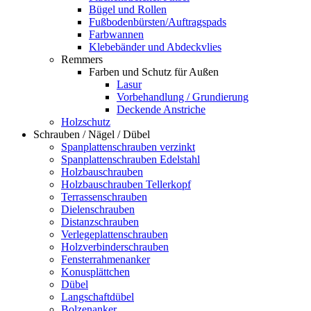
Bügel und Rollen
Fußbodenbürsten/Auftragspads
Farbwannen
Klebebänder und Abdeckvlies
Remmers
Farben und Schutz für Außen
Lasur
Vorbehandlung / Grundierung
Deckende Anstriche
Holzschutz
Schrauben / Nägel / Dübel
Spanplattenschrauben verzinkt
Spanplattenschrauben Edelstahl
Holzbauschrauben
Holzbauschrauben Tellerkopf
Terrassenschrauben
Dielenschrauben
Distanzschrauben
Verlegeplattenschrauben
Holzverbinderschrauben
Fensterrahmenanker
Konusplättchen
Dübel
Langschaftdübel
Bolzenanker