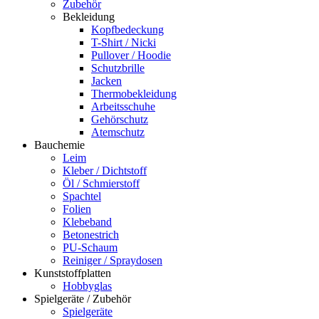
Zubehör
Bekleidung
Kopfbedeckung
T-Shirt / Nicki
Pullover / Hoodie
Schutzbrille
Jacken
Thermobekleidung
Arbeitsschuhe
Gehörschutz
Atemschutz
Bauchemie
Leim
Kleber / Dichtstoff
Öl / Schmierstoff
Spachtel
Folien
Klebeband
Betonestrich
PU-Schaum
Reiniger / Spraydosen
Kunststoffplatten
Hobbyglas
Spielgeräte / Zubehör
Spielgeräte