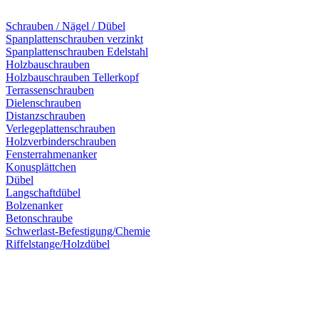
Schrauben / Nägel / Dübel
Spanplattenschrauben verzinkt
Spanplattenschrauben Edelstahl
Holzbauschrauben
Holzbauschrauben Tellerkopf
Terrassenschrauben
Dielenschrauben
Distanzschrauben
Verlegeplattenschrauben
Holzverbinderschrauben
Fensterrahmenanker
Konusplättchen
Dübel
Langschaftdübel
Bolzenanker
Betonschraube
Schwerlast-Befestigung/Chemie
Riffelstange/Holzdübel