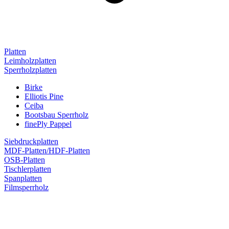
Platten
Leimholzplatten
Sperrholzplatten
Birke
Elliotis Pine
Ceiba
Bootsbau Sperrholz
finePly Pappel
Siebdruckplatten
MDF-Platten/HDF-Platten
OSB-Platten
Tischlerplatten
Spanplatten
Filmsperrholz