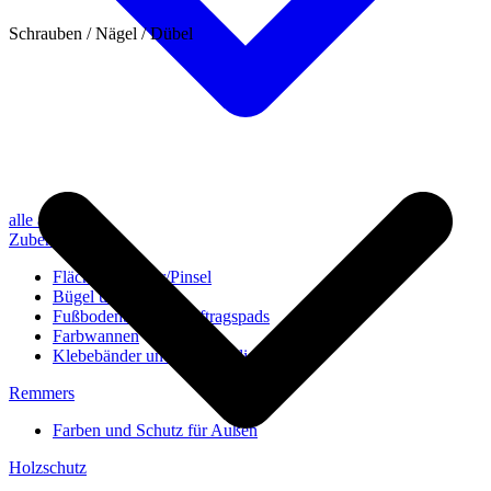
Schrauben / Nägel / Dübel
alle anzeigen
Zubehör
Flächenstreicher/Pinsel
Bügel und Rollen
Fußbodenbürsten/Auftragspads
Farbwannen
Klebebänder und Abdeckvlies
Remmers
Farben und Schutz für Außen
Holzschutz