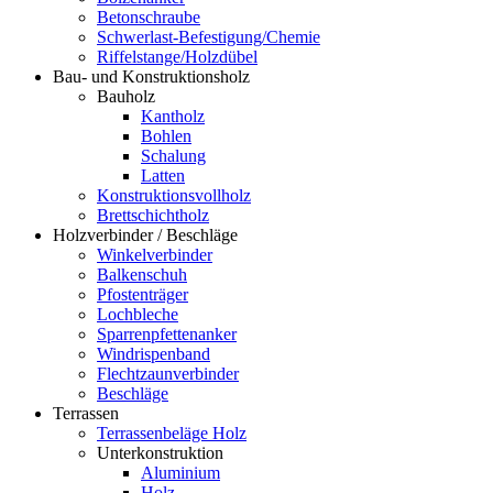
Betonschraube
Schwerlast-Befestigung/Chemie
Riffelstange/Holzdübel
Bau- und Konstruktionsholz
Bauholz
Kantholz
Bohlen
Schalung
Latten
Konstruktionsvollholz
Brettschichtholz
Holzverbinder / Beschläge
Winkelverbinder
Balkenschuh
Pfostenträger
Lochbleche
Sparrenpfettenanker
Windrispenband
Flechtzaunverbinder
Beschläge
Terrassen
Terrassenbeläge Holz
Unterkonstruktion
Aluminium
Holz