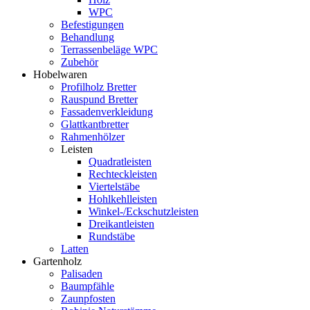
WPC
Befestigungen
Behandlung
Terrassenbeläge WPC
Zubehör
Hobelwaren
Profilholz Bretter
Rauspund Bretter
Fassadenverkleidung
Glattkantbretter
Rahmenhölzer
Leisten
Quadratleisten
Rechteckleisten
Viertelstäbe
Hohlkehlleisten
Winkel-/Eckschutzleisten
Dreikantleisten
Rundstäbe
Latten
Gartenholz
Palisaden
Baumpfähle
Zaunpfosten