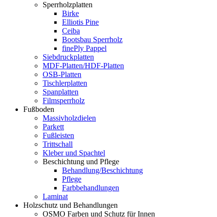
Sperrholzplatten
Birke
Elliotis Pine
Ceiba
Bootsbau Sperrholz
finePly Pappel
Siebdruckplatten
MDF-Platten/HDF-Platten
OSB-Platten
Tischlerplatten
Spanplatten
Filmsperrholz
Fußboden
Massivholzdielen
Parkett
Fußleisten
Trittschall
Kleber und Spachtel
Beschichtung und Pflege
Behandlung/Beschichtung
Pflege
Farbbehandlungen
Laminat
Holzschutz und Behandlungen
OSMO Farben und Schutz für Innen