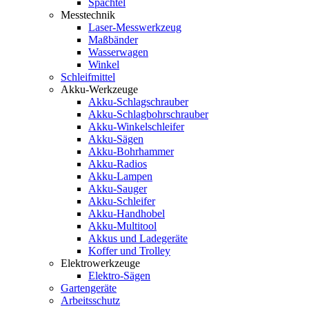
Spachtel
Messtechnik
Laser-Messwerkzeug
Maßbänder
Wasserwagen
Winkel
Schleifmittel
Akku-Werkzeuge
Akku-Schlagschrauber
Akku-Schlagbohrschrauber
Akku-Winkelschleifer
Akku-Sägen
Akku-Bohrhammer
Akku-Radios
Akku-Lampen
Akku-Sauger
Akku-Schleifer
Akku-Handhobel
Akku-Multitool
Akkus und Ladegeräte
Koffer und Trolley
Elektrowerkzeuge
Elektro-Sägen
Gartengeräte
Arbeitsschutz