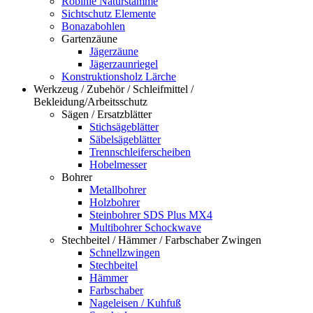
Robinie Naturstämme
Sichtschutz Elemente
Bonazabohlen
Gartenzäune
Jägerzäune
Jägerzaunriegel
Konstruktionsholz Lärche
Werkzeug / Zubehör / Schleifmittel /
Bekleidung/Arbeitsschutz
Sägen / Ersatzblätter
Stichsägeblätter
Säbelsägeblätter
Trennschleiferscheiben
Hobelmesser
Bohrer
Metallbohrer
Holzbohrer
Steinbohrer SDS Plus MX4
Multibohrer Schockwave
Stechbeitel / Hämmer / Farbschaber Zwingen
Schnellzwingen
Stechbeitel
Hämmer
Farbschaber
Nageleisen / Kuhfuß