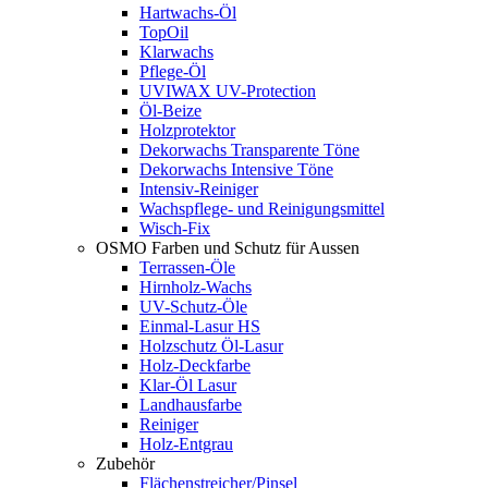
Hartwachs-Öl
TopOil
Klarwachs
Pflege-Öl
UVIWAX UV-Protection
Öl-Beize
Holzprotektor
Dekorwachs Transparente Töne
Dekorwachs Intensive Töne
Intensiv-Reiniger
Wachspflege- und Reinigungsmittel
Wisch-Fix
OSMO Farben und Schutz für Aussen
Terrassen-Öle
Hirnholz-Wachs
UV-Schutz-Öle
Einmal-Lasur HS
Holzschutz Öl-Lasur
Holz-Deckfarbe
Klar-Öl Lasur
Landhausfarbe
Reiniger
Holz-Entgrau
Zubehör
Flächenstreicher/Pinsel