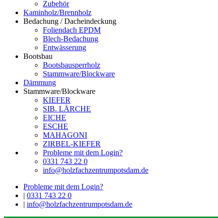
Zubehör
Kaminholz/Brennholz
Bedachung / Dacheindeckung
Foliendach EPDM
Blech-Bedachung
Entwässerung
Bootsbau
Bootsbausperrholz
Stammware/Blockware
Dämmung
Stammware/Blockware
KIEFER
SIB. LÄRCHE
EICHE
ESCHE
MAHAGONI
ZIRBEL-KIEFER
Probleme mit dem Login?
0331 743 22 0
info@holzfachzentrumpotsdam.de
Probleme mit dem Login?
|
0331 743 22 0
|
info@holzfachzentrumpotsdam.de