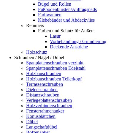
Bügel und Rollen
Fußbodenbürsten/Auftragspads
Farbwannen
Klebebänder und Abdeckvlies
Remmers
Farben und Schutz für Außen
Lasur
Vorbehandlung / Grundierung
Deckende Anstriche
Holzschutz
Schrauben / Nägel / Dübel
Spanplattenschrauben verzinkt
Spanplattenschrauben Edelstahl
Holzbauschrauben
Holzbauschrauben Tellerkopf
Terrassenschrauben
Dielenschrauben
Distanzschrauben
Verlegeplattenschrauben
Holzverbinderschrauben
Fensterrahmenanker
Konusplättchen
Dübel
Langschaftdübel
Bolzenanker