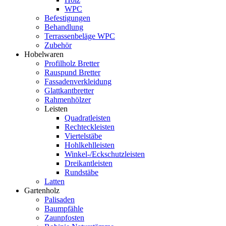
WPC
Befestigungen
Behandlung
Terrassenbeläge WPC
Zubehör
Hobelwaren
Profilholz Bretter
Rauspund Bretter
Fassadenverkleidung
Glattkantbretter
Rahmenhölzer
Leisten
Quadratleisten
Rechteckleisten
Viertelstäbe
Hohlkehlleisten
Winkel-/Eckschutzleisten
Dreikantleisten
Rundstäbe
Latten
Gartenholz
Palisaden
Baumpfähle
Zaunpfosten