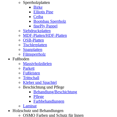
Sperrholzplatten
Birke
Elliotis Pine
Ceiba
Bootsbau Sperrholz
finePly Pappel
Siebdruckplatten
MDF-Platten/HDF-Platten
OSB-Platten
Tischlerplatten
Spanplatten
Filmsperrholz
Fußboden
Massivholzdielen
Parkett
Fußleisten
Trittschall
Kleber und Spachtel
Beschichtung und Pflege
Behandlung/Beschichtung
Pflege
Farbbehandlungen
Laminat
Holzschutz und Behandlungen
OSMO Farben und Schutz für Innen