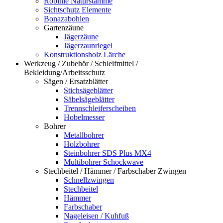
Robinie Naturstämme
Sichtschutz Elemente
Bonazabohlen
Gartenzäune
Jägerzäune
Jägerzaunriegel
Konstruktionsholz Lärche
Werkzeug / Zubehör / Schleifmittel /
Bekleidung/Arbeitsschutz
Sägen / Ersatzblätter
Stichsägeblätter
Säbelsägeblätter
Trennschleiferscheiben
Hobelmesser
Bohrer
Metallbohrer
Holzbohrer
Steinbohrer SDS Plus MX4
Multibohrer Schockwave
Stechbeitel / Hämmer / Farbschaber Zwingen
Schnellzwingen
Stechbeitel
Hämmer
Farbschaber
Nageleisen / Kuhfuß