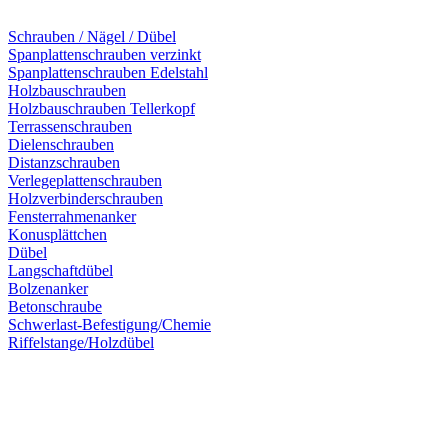
Schrauben / Nägel / Dübel
Spanplattenschrauben verzinkt
Spanplattenschrauben Edelstahl
Holzbauschrauben
Holzbauschrauben Tellerkopf
Terrassenschrauben
Dielenschrauben
Distanzschrauben
Verlegeplattenschrauben
Holzverbinderschrauben
Fensterrahmenanker
Konusplättchen
Dübel
Langschaftdübel
Bolzenanker
Betonschraube
Schwerlast-Befestigung/Chemie
Riffelstange/Holzdübel