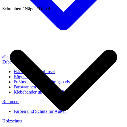
Schrauben / Nägel / Dübel
alle anzeigen
Zubehör
Flächenstreicher/Pinsel
Bügel und Rollen
Fußbodenbürsten/Auftragspads
Farbwannen
Klebebänder und Abdeckvlies
Remmers
Farben und Schutz für Außen
Holzschutz