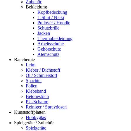
Zubehör
Bekleidung
Kopfbedeckung
T-Shirt / Nicki
Pullover / Hoodie
Schutzbrille
Jacken
Thermobekleidung
Arbeitsschuhe
Gehörschutz
Atemschutz
Bauchemie
Leim
Kleber / Dichtstoff
Öl / Schmierstoff
Spachtel
Folien
Klebeband
Betonestrich
PU-Schaum
Reiniger / Spraydosen
Kunststoffplatten
Hobbyglas
Spielgeräte / Zubehör
Spielgeräte