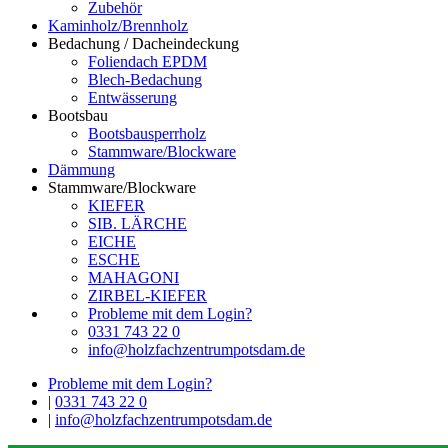
Zubehör
Kaminholz/Brennholz
Bedachung / Dacheindeckung
Foliendach EPDM
Blech-Bedachung
Entwässerung
Bootsbau
Bootsbausperrholz
Stammware/Blockware
Dämmung
Stammware/Blockware
KIEFER
SIB. LÄRCHE
EICHE
ESCHE
MAHAGONI
ZIRBEL-KIEFER
Probleme mit dem Login?
0331 743 22 0
info@holzfachzentrumpotsdam.de
Probleme mit dem Login?
|
0331 743 22 0
|
info@holzfachzentrumpotsdam.de