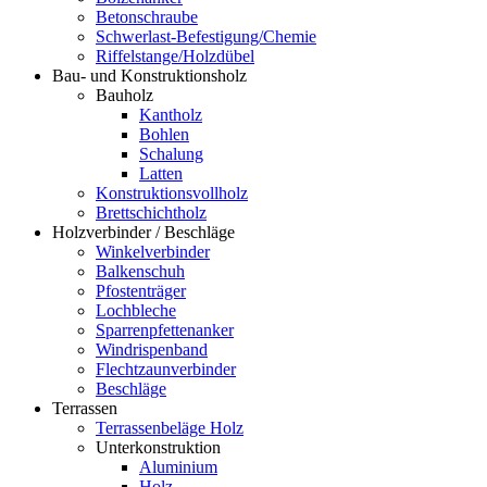
Betonschraube
Schwerlast-Befestigung/Chemie
Riffelstange/Holzdübel
Bau- und Konstruktionsholz
Bauholz
Kantholz
Bohlen
Schalung
Latten
Konstruktionsvollholz
Brettschichtholz
Holzverbinder / Beschläge
Winkelverbinder
Balkenschuh
Pfostenträger
Lochbleche
Sparrenpfettenanker
Windrispenband
Flechtzaunverbinder
Beschläge
Terrassen
Terrassenbeläge Holz
Unterkonstruktion
Aluminium
Holz