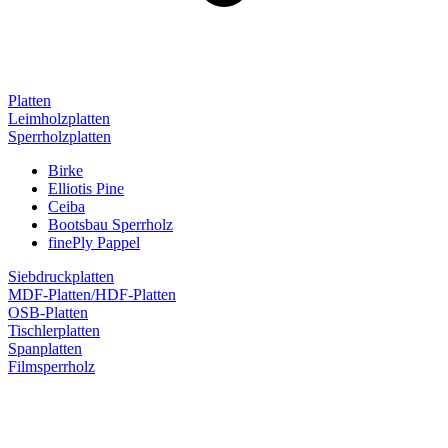
Platten
Leimholzplatten
Sperrholzplatten
Birke
Elliotis Pine
Ceiba
Bootsbau Sperrholz
finePly Pappel
Siebdruckplatten
MDF-Platten/HDF-Platten
OSB-Platten
Tischlerplatten
Spanplatten
Filmsperrholz