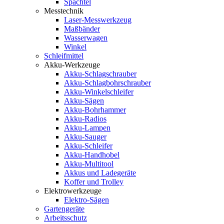
Spachtel
Messtechnik
Laser-Messwerkzeug
Maßbänder
Wasserwagen
Winkel
Schleifmittel
Akku-Werkzeuge
Akku-Schlagschrauber
Akku-Schlagbohrschrauber
Akku-Winkelschleifer
Akku-Sägen
Akku-Bohrhammer
Akku-Radios
Akku-Lampen
Akku-Sauger
Akku-Schleifer
Akku-Handhobel
Akku-Multitool
Akkus und Ladegeräte
Koffer und Trolley
Elektrowerkzeuge
Elektro-Sägen
Gartengeräte
Arbeitsschutz