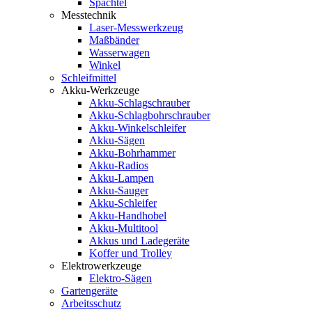
Spachtel
Messtechnik
Laser-Messwerkzeug
Maßbänder
Wasserwagen
Winkel
Schleifmittel
Akku-Werkzeuge
Akku-Schlagschrauber
Akku-Schlagbohrschrauber
Akku-Winkelschleifer
Akku-Sägen
Akku-Bohrhammer
Akku-Radios
Akku-Lampen
Akku-Sauger
Akku-Schleifer
Akku-Handhobel
Akku-Multitool
Akkus und Ladegeräte
Koffer und Trolley
Elektrowerkzeuge
Elektro-Sägen
Gartengeräte
Arbeitsschutz