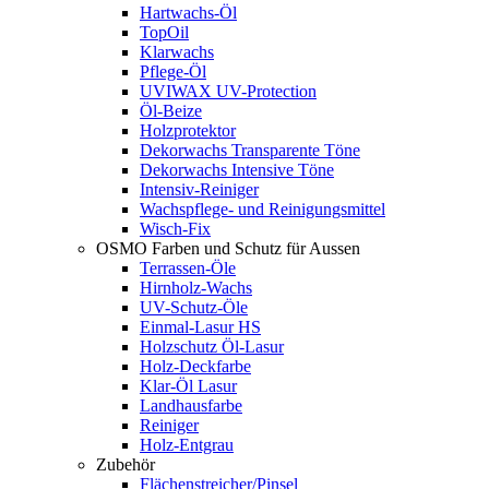
Hartwachs-Öl
TopOil
Klarwachs
Pflege-Öl
UVIWAX UV-Protection
Öl-Beize
Holzprotektor
Dekorwachs Transparente Töne
Dekorwachs Intensive Töne
Intensiv-Reiniger
Wachspflege- und Reinigungsmittel
Wisch-Fix
OSMO Farben und Schutz für Aussen
Terrassen-Öle
Hirnholz-Wachs
UV-Schutz-Öle
Einmal-Lasur HS
Holzschutz Öl-Lasur
Holz-Deckfarbe
Klar-Öl Lasur
Landhausfarbe
Reiniger
Holz-Entgrau
Zubehör
Flächenstreicher/Pinsel