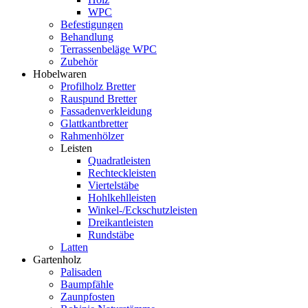
WPC
Befestigungen
Behandlung
Terrassenbeläge WPC
Zubehör
Hobelwaren
Profilholz Bretter
Rauspund Bretter
Fassadenverkleidung
Glattkantbretter
Rahmenhölzer
Leisten
Quadratleisten
Rechteckleisten
Viertelstäbe
Hohlkehlleisten
Winkel-/Eckschutzleisten
Dreikantleisten
Rundstäbe
Latten
Gartenholz
Palisaden
Baumpfähle
Zaunpfosten