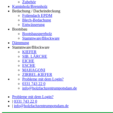
Zubehör
Kaminholz/Brennholz
Bedachung / Dacheindeckung
Foliendach EPDM
Blech-Bedachung
Entwässerung
Bootsbau
Bootsbausperrholz
Stammware/Blockware
Dämmung
Stammware/Blockware
KIEFER
SIB. LÄRCHE
EICHE
ESCHE
MAHAGONI
ZIRBEL-KIEFER
Probleme mit dem Login?
0331 743 22 0
info@holzfachzentrumpotsdam.de
Probleme mit dem Login?
|
0331 743 22 0
|
info@holzfachzentrumpotsdam.de