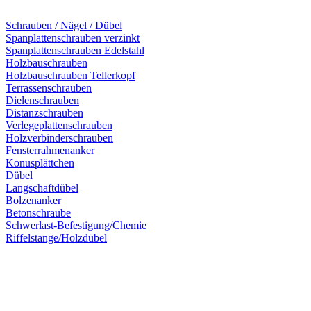
Schrauben / Nägel / Dübel
Spanplattenschrauben verzinkt
Spanplattenschrauben Edelstahl
Holzbauschrauben
Holzbauschrauben Tellerkopf
Terrassenschrauben
Dielenschrauben
Distanzschrauben
Verlegeplattenschrauben
Holzverbinderschrauben
Fensterrahmenanker
Konusplättchen
Dübel
Langschaftdübel
Bolzenanker
Betonschraube
Schwerlast-Befestigung/Chemie
Riffelstange/Holzdübel