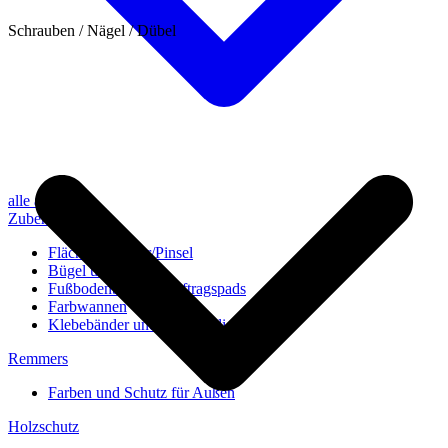
Schrauben / Nägel / Dübel
alle anzeigen
Zubehör
Flächenstreicher/Pinsel
Bügel und Rollen
Fußbodenbürsten/Auftragspads
Farbwannen
Klebebänder und Abdeckvlies
Remmers
Farben und Schutz für Außen
Holzschutz