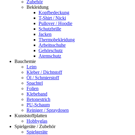
Zubehör
Bekleidung
Kopfbedeckung
T-Shirt / Nicki
Pullover / Hoodie
Schutzbrille
Jacken
Thermobekleidung
Arbeitsschuhe
Gehörschutz
Atemschutz
Bauchemie
Leim
Kleber / Dichtstoff
Öl / Schmierstoff
Spachtel
Folien
Klebeband
Betonestrich
PU-Schaum
Reiniger / Spraydosen
Kunststoffplatten
Hobbyglas
Spielgeräte / Zubehör
Spielgeräte