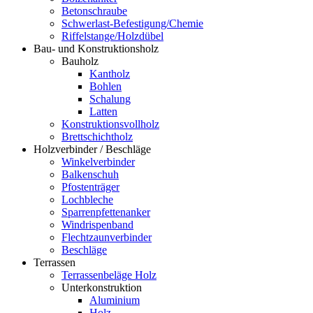
Betonschraube
Schwerlast-Befestigung/Chemie
Riffelstange/Holzdübel
Bau- und Konstruktionsholz
Bauholz
Kantholz
Bohlen
Schalung
Latten
Konstruktionsvollholz
Brettschichtholz
Holzverbinder / Beschläge
Winkelverbinder
Balkenschuh
Pfostenträger
Lochbleche
Sparrenpfettenanker
Windrispenband
Flechtzaunverbinder
Beschläge
Terrassen
Terrassenbeläge Holz
Unterkonstruktion
Aluminium
Holz