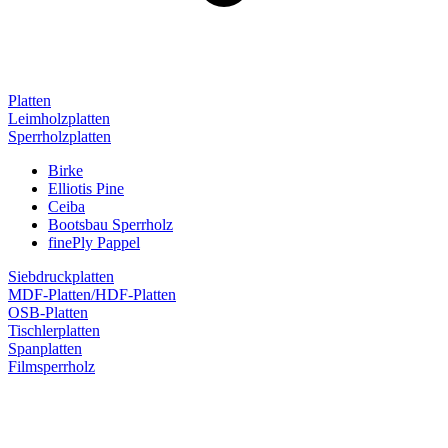
Platten
Leimholzplatten
Sperrholzplatten
Birke
Elliotis Pine
Ceiba
Bootsbau Sperrholz
finePly Pappel
Siebdruckplatten
MDF-Platten/HDF-Platten
OSB-Platten
Tischlerplatten
Spanplatten
Filmsperrholz