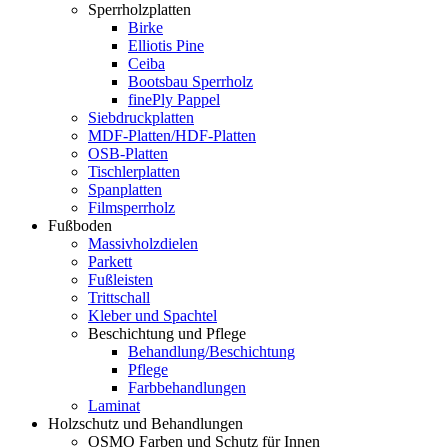
Sperrholzplatten
Birke
Elliotis Pine
Ceiba
Bootsbau Sperrholz
finePly Pappel
Siebdruckplatten
MDF-Platten/HDF-Platten
OSB-Platten
Tischlerplatten
Spanplatten
Filmsperrholz
Fußboden
Massivholzdielen
Parkett
Fußleisten
Trittschall
Kleber und Spachtel
Beschichtung und Pflege
Behandlung/Beschichtung
Pflege
Farbbehandlungen
Laminat
Holzschutz und Behandlungen
OSMO Farben und Schutz für Innen