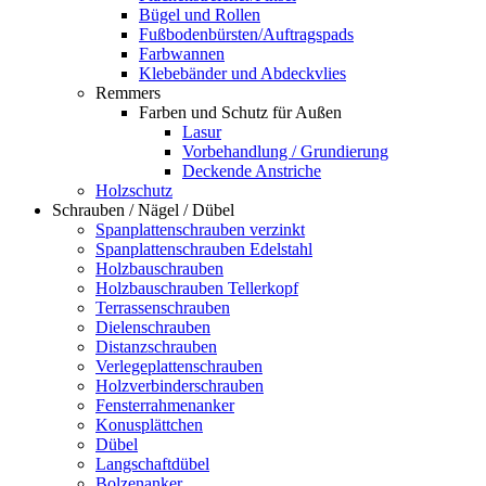
Bügel und Rollen
Fußbodenbürsten/Auftragspads
Farbwannen
Klebebänder und Abdeckvlies
Remmers
Farben und Schutz für Außen
Lasur
Vorbehandlung / Grundierung
Deckende Anstriche
Holzschutz
Schrauben / Nägel / Dübel
Spanplattenschrauben verzinkt
Spanplattenschrauben Edelstahl
Holzbauschrauben
Holzbauschrauben Tellerkopf
Terrassenschrauben
Dielenschrauben
Distanzschrauben
Verlegeplattenschrauben
Holzverbinderschrauben
Fensterrahmenanker
Konusplättchen
Dübel
Langschaftdübel
Bolzenanker