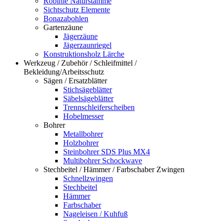
Robinie Naturstämme
Sichtschutz Elemente
Bonazabohlen
Gartenzäune
Jägerzäune
Jägerzaunriegel
Konstruktionsholz Lärche
Werkzeug / Zubehör / Schleifmittel /
Bekleidung/Arbeitsschutz
Sägen / Ersatzblätter
Stichsägeblätter
Säbelsägeblätter
Trennschleiferscheiben
Hobelmesser
Bohrer
Metallbohrer
Holzbohrer
Steinbohrer SDS Plus MX4
Multibohrer Schockwave
Stechbeitel / Hämmer / Farbschaber Zwingen
Schnellzwingen
Stechbeitel
Hämmer
Farbschaber
Nageleisen / Kuhfuß