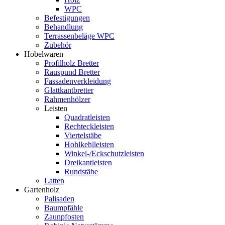
WPC
Befestigungen
Behandlung
Terrassenbeläge WPC
Zubehör
Hobelwaren
Profilholz Bretter
Rauspund Bretter
Fassadenverkleidung
Glattkantbretter
Rahmenhölzer
Leisten
Quadratleisten
Rechteckleisten
Viertelstäbe
Hohlkehlleisten
Winkel-/Eckschutzleisten
Dreikantleisten
Rundstäbe
Latten
Gartenholz
Palisaden
Baumpfähle
Zaunpfosten