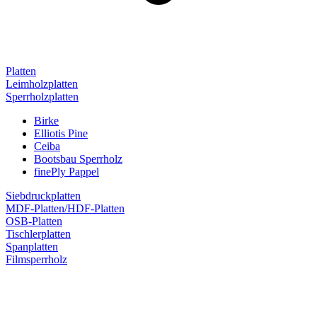
Platten
Leimholzplatten
Sperrholzplatten
Birke
Elliotis Pine
Ceiba
Bootsbau Sperrholz
finePly Pappel
Siebdruckplatten
MDF-Platten/HDF-Platten
OSB-Platten
Tischlerplatten
Spanplatten
Filmsperrholz