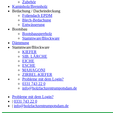
Zubehör
Kaminholz/Brennholz
Bedachung / Dacheindeckung
Foliendach EPDM
Blech-Bedachung
Entwässerung
Bootsbau
Bootsbausperrholz
Stammware/Blockware
Dämmung
Stammware/Blockware
KIEFER
SIB. LÄRCHE
EICHE
ESCHE
MAHAGONI
ZIRBEL-KIEFER
Probleme mit dem Login?
0331 743 22 0
info@holzfachzentrumpotsdam.de
Probleme mit dem Login?
|
0331 743 22 0
|
info@holzfachzentrumpotsdam.de