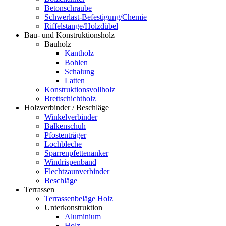
Betonschraube
Schwerlast-Befestigung/Chemie
Riffelstange/Holzdübel
Bau- und Konstruktionsholz
Bauholz
Kantholz
Bohlen
Schalung
Latten
Konstruktionsvollholz
Brettschichtholz
Holzverbinder / Beschläge
Winkelverbinder
Balkenschuh
Pfostenträger
Lochbleche
Sparrenpfettenanker
Windrispenband
Flechtzaunverbinder
Beschläge
Terrassen
Terrassenbeläge Holz
Unterkonstruktion
Aluminium
Holz