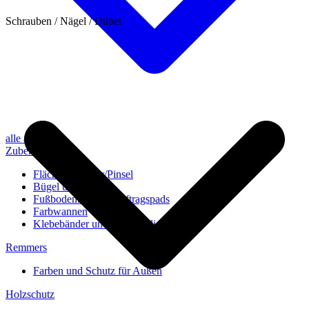
Schrauben / Nägel / Dübel
alle anzeigen
Zubehör
Flächenstreicher/Pinsel
Bügel und Rollen
Fußbodenbürsten/Auftragspads
Farbwannen
Klebebänder und Abdeckvlies
Remmers
Farben und Schutz für Außen
Holzschutz