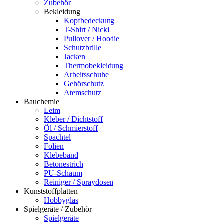
Zubehör
Bekleidung
Kopfbedeckung
T-Shirt / Nicki
Pullover / Hoodie
Schutzbrille
Jacken
Thermobekleidung
Arbeitsschuhe
Gehörschutz
Atemschutz
Bauchemie
Leim
Kleber / Dichtstoff
Öl / Schmierstoff
Spachtel
Folien
Klebeband
Betonestrich
PU-Schaum
Reiniger / Spraydosen
Kunststoffplatten
Hobbyglas
Spielgeräte / Zubehör
Spielgeräte