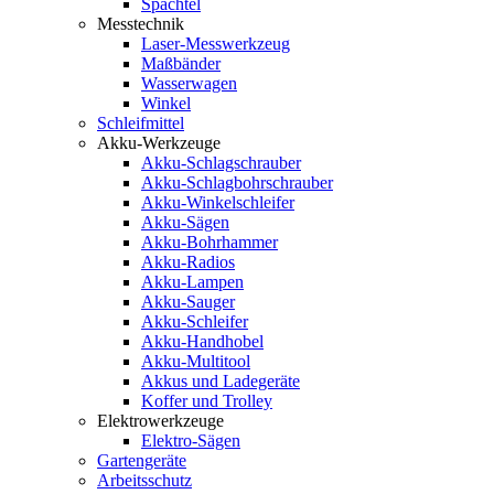
Spachtel
Messtechnik
Laser-Messwerkzeug
Maßbänder
Wasserwagen
Winkel
Schleifmittel
Akku-Werkzeuge
Akku-Schlagschrauber
Akku-Schlagbohrschrauber
Akku-Winkelschleifer
Akku-Sägen
Akku-Bohrhammer
Akku-Radios
Akku-Lampen
Akku-Sauger
Akku-Schleifer
Akku-Handhobel
Akku-Multitool
Akkus und Ladegeräte
Koffer und Trolley
Elektrowerkzeuge
Elektro-Sägen
Gartengeräte
Arbeitsschutz