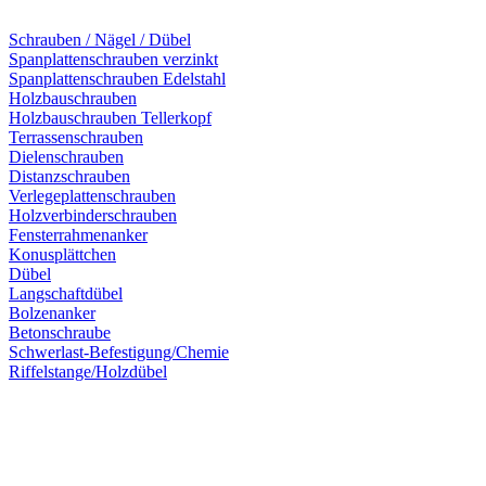
Schrauben / Nägel / Dübel
Spanplattenschrauben verzinkt
Spanplattenschrauben Edelstahl
Holzbauschrauben
Holzbauschrauben Tellerkopf
Terrassenschrauben
Dielenschrauben
Distanzschrauben
Verlegeplattenschrauben
Holzverbinderschrauben
Fensterrahmenanker
Konusplättchen
Dübel
Langschaftdübel
Bolzenanker
Betonschraube
Schwerlast-Befestigung/Chemie
Riffelstange/Holzdübel