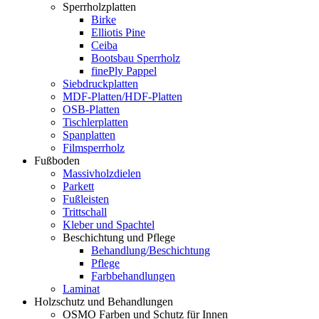
Sperrholzplatten
Birke
Elliotis Pine
Ceiba
Bootsbau Sperrholz
finePly Pappel
Siebdruckplatten
MDF-Platten/HDF-Platten
OSB-Platten
Tischlerplatten
Spanplatten
Filmsperrholz
Fußboden
Massivholzdielen
Parkett
Fußleisten
Trittschall
Kleber und Spachtel
Beschichtung und Pflege
Behandlung/Beschichtung
Pflege
Farbbehandlungen
Laminat
Holzschutz und Behandlungen
OSMO Farben und Schutz für Innen