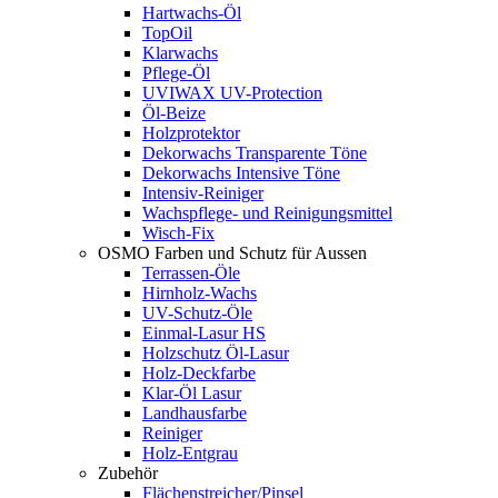
Hartwachs-Öl
TopOil
Klarwachs
Pflege-Öl
UVIWAX UV-Protection
Öl-Beize
Holzprotektor
Dekorwachs Transparente Töne
Dekorwachs Intensive Töne
Intensiv-Reiniger
Wachspflege- und Reinigungsmittel
Wisch-Fix
OSMO Farben und Schutz für Aussen
Terrassen-Öle
Hirnholz-Wachs
UV-Schutz-Öle
Einmal-Lasur HS
Holzschutz Öl-Lasur
Holz-Deckfarbe
Klar-Öl Lasur
Landhausfarbe
Reiniger
Holz-Entgrau
Zubehör
Flächenstreicher/Pinsel