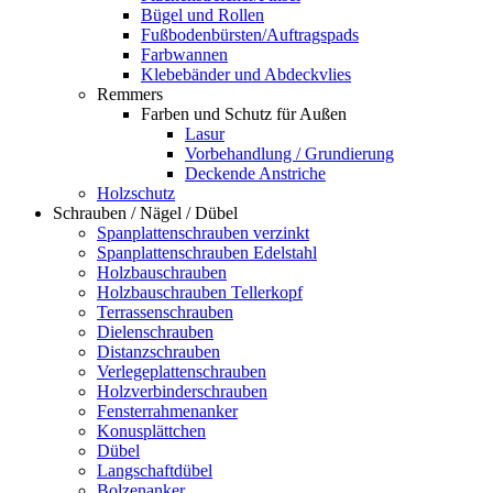
Bügel und Rollen
Fußbodenbürsten/Auftragspads
Farbwannen
Klebebänder und Abdeckvlies
Remmers
Farben und Schutz für Außen
Lasur
Vorbehandlung / Grundierung
Deckende Anstriche
Holzschutz
Schrauben / Nägel / Dübel
Spanplattenschrauben verzinkt
Spanplattenschrauben Edelstahl
Holzbauschrauben
Holzbauschrauben Tellerkopf
Terrassenschrauben
Dielenschrauben
Distanzschrauben
Verlegeplattenschrauben
Holzverbinderschrauben
Fensterrahmenanker
Konusplättchen
Dübel
Langschaftdübel
Bolzenanker