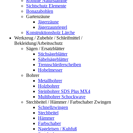
Robinie Naturstämme
Sichtschutz Elemente
Bonazabohlen
Gartenzäune
Jägerzäune
Jägerzaunriegel
Konstruktionsholz Lärche
Werkzeug / Zubehör / Schleifmittel /
Bekleidung/Arbeitsschutz
Sägen / Ersatzblätter
Stichsägeblätter
Säbelsägeblätter
Trennschleiferscheiben
Hobelmesser
Bohrer
Metallbohrer
Holzbohrer
Steinbohrer SDS Plus MX4
Multibohrer Schockwave
Stechbeitel / Hämmer / Farbschaber Zwingen
Schnellzwingen
Stechbeitel
Hämmer
Farbschaber
Nageleisen / Kuhfuß