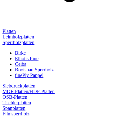
Platten
Leimholzplatten
Sperrholzplatten
Birke
Elliotis Pine
Ceiba
Bootsbau Sperrholz
finePly Pappel
Siebdruckplatten
MDF-Platten/HDF-Platten
OSB-Platten
Tischlerplatten
Spanplatten
Filmsperrholz