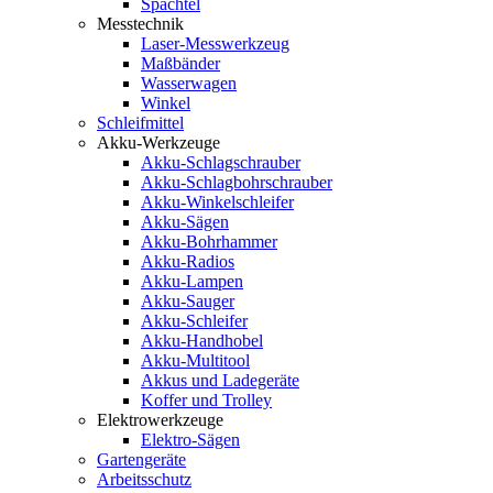
Spachtel
Messtechnik
Laser-Messwerkzeug
Maßbänder
Wasserwagen
Winkel
Schleifmittel
Akku-Werkzeuge
Akku-Schlagschrauber
Akku-Schlagbohrschrauber
Akku-Winkelschleifer
Akku-Sägen
Akku-Bohrhammer
Akku-Radios
Akku-Lampen
Akku-Sauger
Akku-Schleifer
Akku-Handhobel
Akku-Multitool
Akkus und Ladegeräte
Koffer und Trolley
Elektrowerkzeuge
Elektro-Sägen
Gartengeräte
Arbeitsschutz