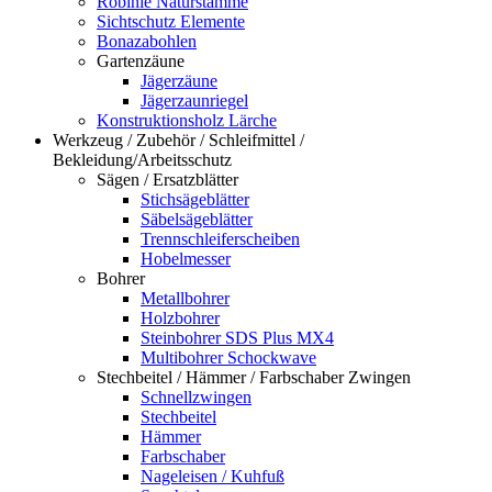
Robinie Naturstämme
Sichtschutz Elemente
Bonazabohlen
Gartenzäune
Jägerzäune
Jägerzaunriegel
Konstruktionsholz Lärche
Werkzeug / Zubehör / Schleifmittel /
Bekleidung/Arbeitsschutz
Sägen / Ersatzblätter
Stichsägeblätter
Säbelsägeblätter
Trennschleiferscheiben
Hobelmesser
Bohrer
Metallbohrer
Holzbohrer
Steinbohrer SDS Plus MX4
Multibohrer Schockwave
Stechbeitel / Hämmer / Farbschaber Zwingen
Schnellzwingen
Stechbeitel
Hämmer
Farbschaber
Nageleisen / Kuhfuß