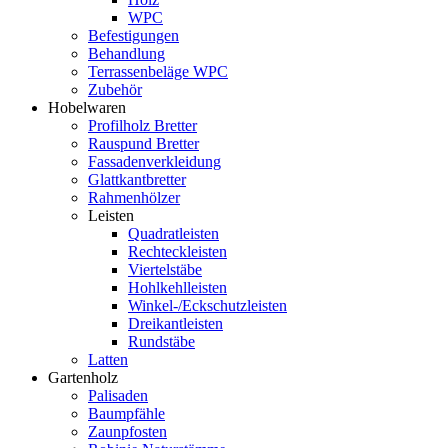
WPC
Befestigungen
Behandlung
Terrassenbeläge WPC
Zubehör
Hobelwaren
Profilholz Bretter
Rauspund Bretter
Fassadenverkleidung
Glattkantbretter
Rahmenhölzer
Leisten
Quadratleisten
Rechteckleisten
Viertelstäbe
Hohlkehlleisten
Winkel-/Eckschutzleisten
Dreikantleisten
Rundstäbe
Latten
Gartenholz
Palisaden
Baumpfähle
Zaunpfosten