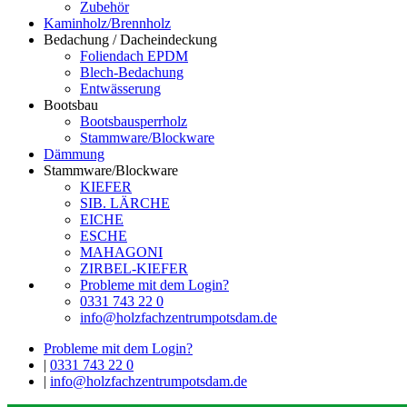
Zubehör
Kaminholz/Brennholz
Bedachung / Dacheindeckung
Foliendach EPDM
Blech-Bedachung
Entwässerung
Bootsbau
Bootsbausperrholz
Stammware/Blockware
Dämmung
Stammware/Blockware
KIEFER
SIB. LÄRCHE
EICHE
ESCHE
MAHAGONI
ZIRBEL-KIEFER
Probleme mit dem Login?
0331 743 22 0
info@holzfachzentrumpotsdam.de
Probleme mit dem Login?
|
0331 743 22 0
|
info@holzfachzentrumpotsdam.de