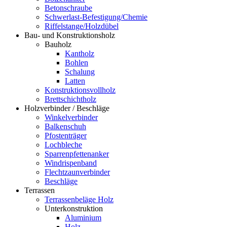
Betonschraube
Schwerlast-Befestigung/Chemie
Riffelstange/Holzdübel
Bau- und Konstruktionsholz
Bauholz
Kantholz
Bohlen
Schalung
Latten
Konstruktionsvollholz
Brettschichtholz
Holzverbinder / Beschläge
Winkelverbinder
Balkenschuh
Pfostenträger
Lochbleche
Sparrenpfettenanker
Windrispenband
Flechtzaunverbinder
Beschläge
Terrassen
Terrassenbeläge Holz
Unterkonstruktion
Aluminium
Holz