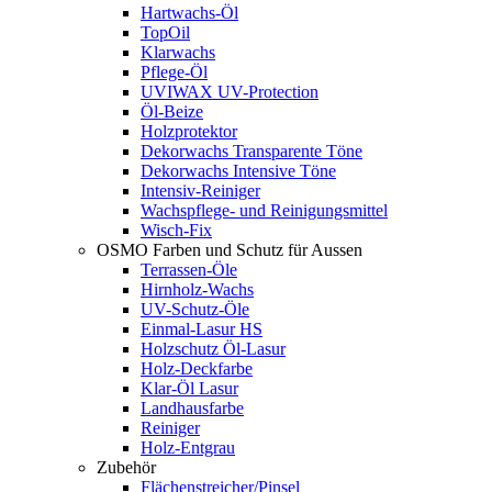
Hartwachs-Öl
TopOil
Klarwachs
Pflege-Öl
UVIWAX UV-Protection
Öl-Beize
Holzprotektor
Dekorwachs Transparente Töne
Dekorwachs Intensive Töne
Intensiv-Reiniger
Wachspflege- und Reinigungsmittel
Wisch-Fix
OSMO Farben und Schutz für Aussen
Terrassen-Öle
Hirnholz-Wachs
UV-Schutz-Öle
Einmal-Lasur HS
Holzschutz Öl-Lasur
Holz-Deckfarbe
Klar-Öl Lasur
Landhausfarbe
Reiniger
Holz-Entgrau
Zubehör
Flächenstreicher/Pinsel