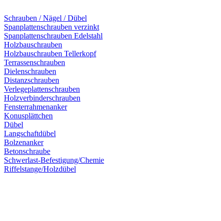
Schrauben / Nägel / Dübel
Spanplattenschrauben verzinkt
Spanplattenschrauben Edelstahl
Holzbauschrauben
Holzbauschrauben Tellerkopf
Terrassenschrauben
Dielenschrauben
Distanzschrauben
Verlegeplattenschrauben
Holzverbinderschrauben
Fensterrahmenanker
Konusplättchen
Dübel
Langschaftdübel
Bolzenanker
Betonschraube
Schwerlast-Befestigung/Chemie
Riffelstange/Holzdübel