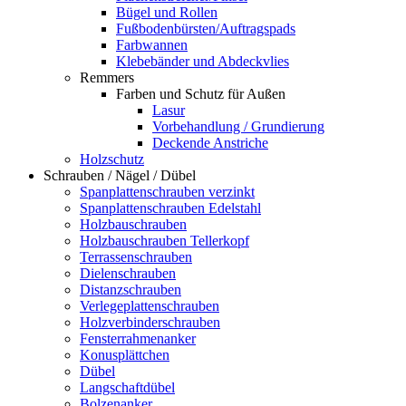
Bügel und Rollen
Fußbodenbürsten/Auftragspads
Farbwannen
Klebebänder und Abdeckvlies
Remmers
Farben und Schutz für Außen
Lasur
Vorbehandlung / Grundierung
Deckende Anstriche
Holzschutz
Schrauben / Nägel / Dübel
Spanplattenschrauben verzinkt
Spanplattenschrauben Edelstahl
Holzbauschrauben
Holzbauschrauben Tellerkopf
Terrassenschrauben
Dielenschrauben
Distanzschrauben
Verlegeplattenschrauben
Holzverbinderschrauben
Fensterrahmenanker
Konusplättchen
Dübel
Langschaftdübel
Bolzenanker