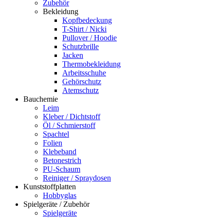
Zubehör
Bekleidung
Kopfbedeckung
T-Shirt / Nicki
Pullover / Hoodie
Schutzbrille
Jacken
Thermobekleidung
Arbeitsschuhe
Gehörschutz
Atemschutz
Bauchemie
Leim
Kleber / Dichtstoff
Öl / Schmierstoff
Spachtel
Folien
Klebeband
Betonestrich
PU-Schaum
Reiniger / Spraydosen
Kunststoffplatten
Hobbyglas
Spielgeräte / Zubehör
Spielgeräte