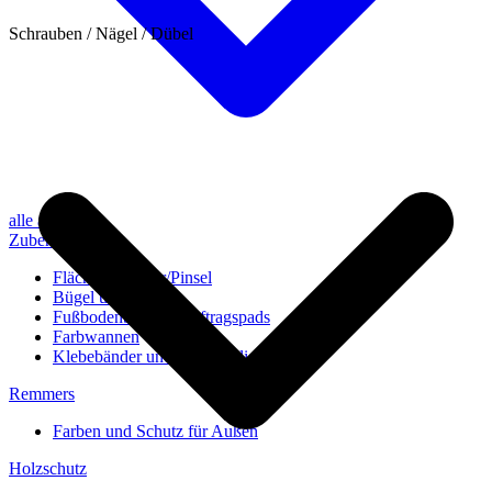
Schrauben / Nägel / Dübel
alle anzeigen
Zubehör
Flächenstreicher/Pinsel
Bügel und Rollen
Fußbodenbürsten/Auftragspads
Farbwannen
Klebebänder und Abdeckvlies
Remmers
Farben und Schutz für Außen
Holzschutz