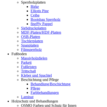
Sperrholzplatten
Birke
Elliotis Pine
Ceiba
Bootsbau Sperrholz
finePly Pappel
Siebdruckplatten
MDF-Platten/HDF-Platten
OSB-Platten
Tischlerplatten
Spanplatten
Filmsperrholz
Fußboden
Massivholzdielen
Parkett
Fußleisten
Trittschall
Kleber und Spachtel
Beschichtung und Pflege
Behandlung/Beschichtung
Pflege
Farbbehandlungen
Laminat
Holzschutz und Behandlungen
OSMO Farben und Schutz für Innen