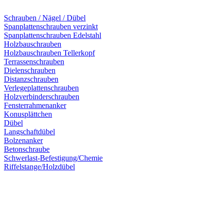
Schrauben / Nägel / Dübel
Spanplattenschrauben verzinkt
Spanplattenschrauben Edelstahl
Holzbauschrauben
Holzbauschrauben Tellerkopf
Terrassenschrauben
Dielenschrauben
Distanzschrauben
Verlegeplattenschrauben
Holzverbinderschrauben
Fensterrahmenanker
Konusplättchen
Dübel
Langschaftdübel
Bolzenanker
Betonschraube
Schwerlast-Befestigung/Chemie
Riffelstange/Holzdübel