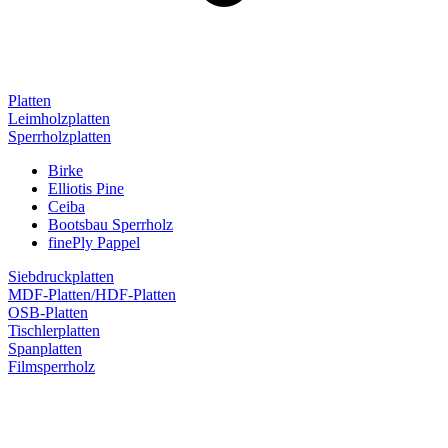
Platten
Leimholzplatten
Sperrholzplatten
Birke
Elliotis Pine
Ceiba
Bootsbau Sperrholz
finePly Pappel
Siebdruckplatten
MDF-Platten/HDF-Platten
OSB-Platten
Tischlerplatten
Spanplatten
Filmsperrholz