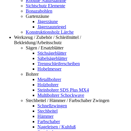
Robinie Naturstämme
Sichtschutz Elemente
Bonazabohlen
Gartenzäune
Jägerzäune
Jägerzaunriegel
Konstruktionsholz Lärche
Werkzeug / Zubehör / Schleifmittel /
Bekleidung/Arbeitsschutz
Sägen / Ersatzblätter
Stichsägeblätter
Säbelsägeblätter
Trennschleiferscheiben
Hobelmesser
Bohrer
Metallbohrer
Holzbohrer
Steinbohrer SDS Plus MX4
Multibohrer Schockwave
Stechbeitel / Hämmer / Farbschaber Zwingen
Schnellzwingen
Stechbeitel
Hämmer
Farbschaber
Nageleisen / Kuhfuß