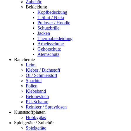
Zubehör
Bekleidung
Kopfbedeckung
T-Shirt / Nicki
Pullover / Hoodie
Schutzbrille
Jacken
Thermobekleidung
Arbeitsschuhe
Gehörschutz
Atemschutz
Bauchemie
Leim
Kleber / Dichtstoff
Öl / Schmierstoff
Spachtel
Folien
Klebeband
Betonestrich
PU-Schaum
Reiniger / Spraydosen
Kunststoffplatten
Hobbyglas
Spielgeräte / Zubehör
Spielgeräte