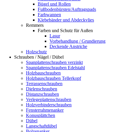
Bügel und Rollen
Fußbodenbürsten/Auftragspads
Farbwannen
Klebebänder und Abdeckvlies
Remmers
Farben und Schutz für Außen
Lasur
Vorbehandlung / Grundierung
Deckende Anstriche
Holzschutz
Schrauben / Nägel / Dübel
Spanplattenschrauben verzinkt
Spanplattenschrauben Edelstahl
Holzbauschrauben
Holzbauschrauben Tellerkopf
Terrassenschrauben
Dielenschrauben
Distanzschrauben
Verlegeplattenschrauben
Holzverbinderschrauben
Fensterrahmenanker
Konusplättchen
Dübel
Langschaftdübel
Bolzenanker