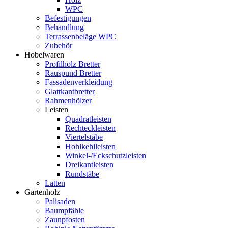
WPC
Befestigungen
Behandlung
Terrassenbeläge WPC
Zubehör
Hobelwaren
Profilholz Bretter
Rauspund Bretter
Fassadenverkleidung
Glattkantbretter
Rahmenhölzer
Leisten
Quadratleisten
Rechteckleisten
Viertelstäbe
Hohlkehlleisten
Winkel-/Eckschutzleisten
Dreikantleisten
Rundstäbe
Latten
Gartenholz
Palisaden
Baumpfähle
Zaunpfosten