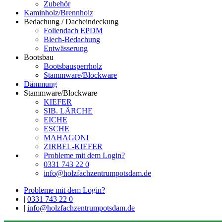
Zubehör
Kaminholz/Brennholz
Bedachung / Dacheindeckung
Foliendach EPDM
Blech-Bedachung
Entwässerung
Bootsbau
Bootsbausperrholz
Stammware/Blockware
Dämmung
Stammware/Blockware
KIEFER
SIB. LÄRCHE
EICHE
ESCHE
MAHAGONI
ZIRBEL-KIEFER
Probleme mit dem Login?
0331 743 22 0
info@holzfachzentrumpotsdam.de
Probleme mit dem Login?
|
0331 743 22 0
|
info@holzfachzentrumpotsdam.de