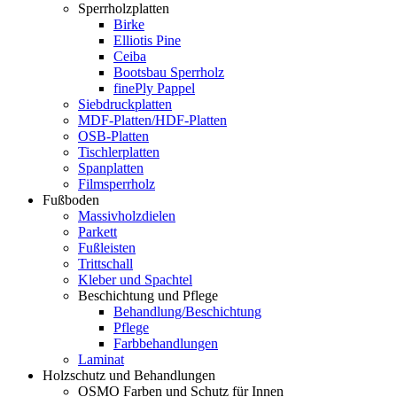
Sperrholzplatten
Birke
Elliotis Pine
Ceiba
Bootsbau Sperrholz
finePly Pappel
Siebdruckplatten
MDF-Platten/HDF-Platten
OSB-Platten
Tischlerplatten
Spanplatten
Filmsperrholz
Fußboden
Massivholzdielen
Parkett
Fußleisten
Trittschall
Kleber und Spachtel
Beschichtung und Pflege
Behandlung/Beschichtung
Pflege
Farbbehandlungen
Laminat
Holzschutz und Behandlungen
OSMO Farben und Schutz für Innen