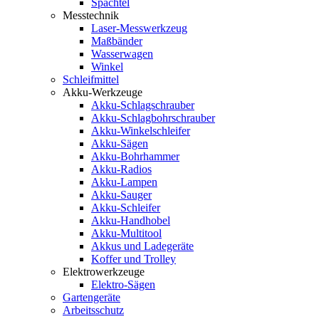
Spachtel
Messtechnik
Laser-Messwerkzeug
Maßbänder
Wasserwagen
Winkel
Schleifmittel
Akku-Werkzeuge
Akku-Schlagschrauber
Akku-Schlagbohrschrauber
Akku-Winkelschleifer
Akku-Sägen
Akku-Bohrhammer
Akku-Radios
Akku-Lampen
Akku-Sauger
Akku-Schleifer
Akku-Handhobel
Akku-Multitool
Akkus und Ladegeräte
Koffer und Trolley
Elektrowerkzeuge
Elektro-Sägen
Gartengeräte
Arbeitsschutz