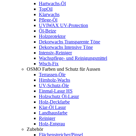
Hartwachs-Öl
TopOil
Klarwachs
Pflege-Öl
UVIWAX UV-Protection
Öl-Beize
Holzprotektor
Dekorwachs Transparente Töne
Dekorwachs Intensive Töne
Intensiv-Reiniger
Wachspflege- und Reinigungsmittel
Wisch-Fix
OSMO Farben und Schutz für Aussen
Terrassen-Öle
Hirnholz-Wachs
UV-Schutz-Öle
Einmal-Lasur HS
Holzschutz Öl-Lasur
Holz-Deckfarbe
Klar-Öl Lasur
Landhausfarbe
Reiniger
Holz-Entgrau
Zubehör
Flächenstreicher/Pinsel