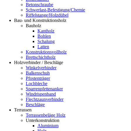
Betonschraube
Schwerlast-Befestigung/Chemie
Riffelstange/Holzdübel
Bau- und Konstruktionsholz
Bauholz
Kantholz
Bohlen
Schalung
Latten
Konstruktionsvollholz
Brettschichtholz
Holzverbinder / Beschläge
Winkelverbinder
Balkenschuh
Pfostenträger
Lochbleche
Sparrenpfettenanker
Windrispenband
Flechtzaunverbinder
Beschläge
Terrassen
Terrassenbeläge Holz
Unterkonstruktion
Aluminium
Holz