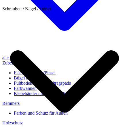
Schrauben / Nägel / Dübel
alle anzeigen
Zubehör
Flächenstreicher/Pinsel
Bügel und Rollen
Fußbodenbürsten/Auftragspads
Farbwannen
Klebebänder und Abdeckvlies
Remmers
Farben und Schutz für Außen
Holzschutz