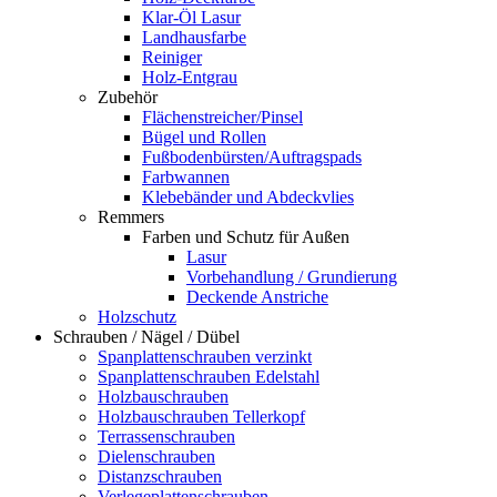
Klar-Öl Lasur
Landhausfarbe
Reiniger
Holz-Entgrau
Zubehör
Flächenstreicher/Pinsel
Bügel und Rollen
Fußbodenbürsten/Auftragspads
Farbwannen
Klebebänder und Abdeckvlies
Remmers
Farben und Schutz für Außen
Lasur
Vorbehandlung / Grundierung
Deckende Anstriche
Holzschutz
Schrauben / Nägel / Dübel
Spanplattenschrauben verzinkt
Spanplattenschrauben Edelstahl
Holzbauschrauben
Holzbauschrauben Tellerkopf
Terrassenschrauben
Dielenschrauben
Distanzschrauben
Verlegeplattenschrauben