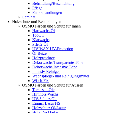
Behandlung/Beschichtung
Pflege
Farbbehandlungen
Laminat
Holzschutz und Behandlungen
OSMO Farben und Schutz für Innen
Hartwachs-Öl
TopOil
Klarwachs
Pflege-Öl
UVIWAX UV-Protection
Öl-Beize
Holzprotektor
Dekorwachs Transparente Töne
Dekorwachs Intensive Töne
Intensiv-Reiniger
Wachspflege- und Reinigungsmittel
Wisch-Fix
OSMO Farben und Schutz für Aussen
Terrassen-Öle
Hirnholz-Wachs
UV-Schutz-Öle
Einmal-Lasur HS
Holzschutz Öl-Lasur
Holz-Deckfarbe