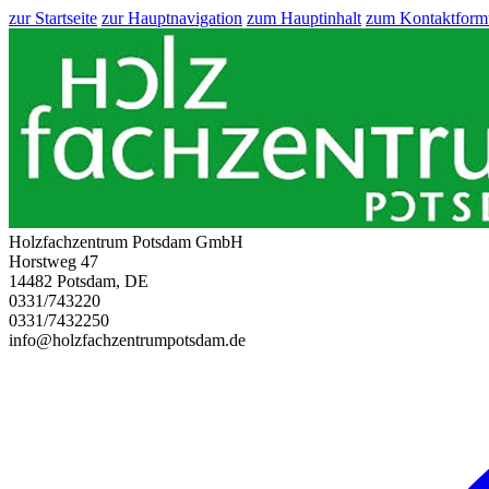
zur Startseite
zur Hauptnavigation
zum Hauptinhalt
zum Kontaktform
Holzfachzentrum Potsdam GmbH
Horstweg 47
14482 Potsdam, DE
0331/743220
0331/7432250
info@holzfachzentrumpotsdam.de