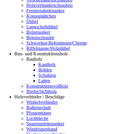
Holzverbinderschrauben
Fensterrahmenanker
Konusplättchen
Dübel
Langschaftdübel
Bolzenanker
Betonschraube
Schwerlast-Befestigung/Chemie
Riffelstange/Holzdübel
Bau- und Konstruktionsholz
Bauholz
Kantholz
Bohlen
Schalung
Latten
Konstruktionsvollholz
Brettschichtholz
Holzverbinder / Beschläge
Winkelverbinder
Balkenschuh
Pfostenträger
Lochbleche
Sparrenpfettenanker
Windrispenband