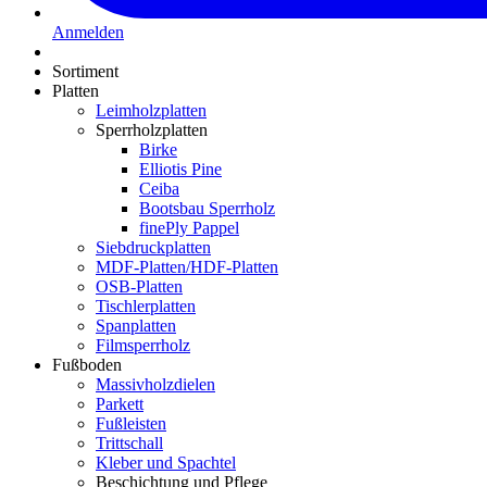
Anmelden
Sortiment
Platten
Leimholzplatten
Sperrholzplatten
Birke
Elliotis Pine
Ceiba
Bootsbau Sperrholz
finePly Pappel
Siebdruckplatten
MDF-Platten/HDF-Platten
OSB-Platten
Tischlerplatten
Spanplatten
Filmsperrholz
Fußboden
Massivholzdielen
Parkett
Fußleisten
Trittschall
Kleber und Spachtel
Beschichtung und Pflege