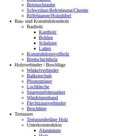
Betonschraube
Schwerlast-Befestigung/Chemie
Riffelstange/Holzdübel
Bau- und Konstruktionsholz
Bauholz
Kantholz
Bohlen
Schalung
Latten
Konstruktionsvollholz
Brettschichtholz
Holzverbinder / Beschläge
Winkelverbinder
Balkenschuh
Pfostenträger
Lochbleche
Sparrenpfettenanker
Windrispenband
Flechtzaunverbinder
Beschläge
Terrassen
Terrassenbeläge Holz
Unterkonstruktion
Aluminium
Holz