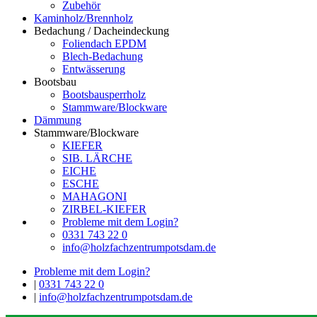
Zubehör
Kaminholz/Brennholz
Bedachung / Dacheindeckung
Foliendach EPDM
Blech-Bedachung
Entwässerung
Bootsbau
Bootsbausperrholz
Stammware/Blockware
Dämmung
Stammware/Blockware
KIEFER
SIB. LÄRCHE
EICHE
ESCHE
MAHAGONI
ZIRBEL-KIEFER
Probleme mit dem Login?
0331 743 22 0
info@holzfachzentrumpotsdam.de
Probleme mit dem Login?
|
0331 743 22 0
|
info@holzfachzentrumpotsdam.de