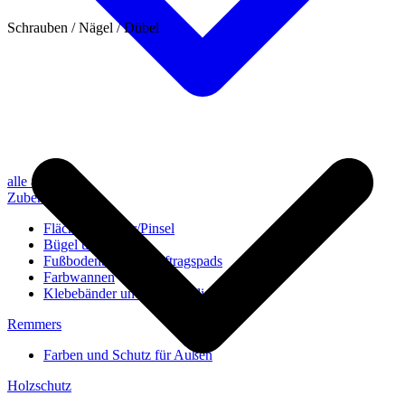
Schrauben / Nägel / Dübel
alle anzeigen
Zubehör
Flächenstreicher/Pinsel
Bügel und Rollen
Fußbodenbürsten/Auftragspads
Farbwannen
Klebebänder und Abdeckvlies
Remmers
Farben und Schutz für Außen
Holzschutz