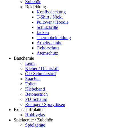
Zubehör
Bekleidung
Kopfbedeckung
T-Shirt / Nicki
Pullover / Hoodie
Schutzbrille
Jacken
Thermobekleidung
Arbeitsschuhe
Gehörschutz
Atemschutz
Bauchemie
Leim
Kleber / Dichtstoff
Öl / Schmierstoff
Spachtel
Folien
Klebeband
Betonestrich
PU-Schaum
Reiniger / Spraydosen
Kunststoffplatten
Hobbyglas
Spielgeräte / Zubehör
Spielgeräte