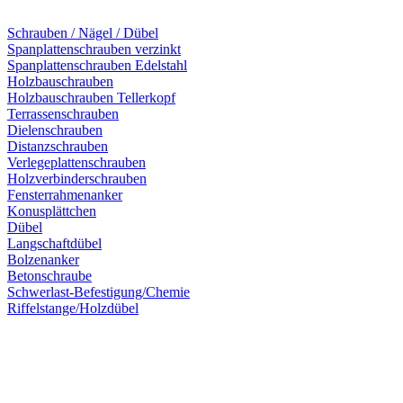
Schrauben / Nägel / Dübel
Spanplattenschrauben verzinkt
Spanplattenschrauben Edelstahl
Holzbauschrauben
Holzbauschrauben Tellerkopf
Terrassenschrauben
Dielenschrauben
Distanzschrauben
Verlegeplattenschrauben
Holzverbinderschrauben
Fensterrahmenanker
Konusplättchen
Dübel
Langschaftdübel
Bolzenanker
Betonschraube
Schwerlast-Befestigung/Chemie
Riffelstange/Holzdübel