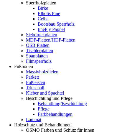
Sperrholzplatten
Birke
Elliotis Pine
Ceiba
Bootsbau Sperrholz
finePly Pappel
Siebdruckplatten
MDF-Platten/HDF-Platten
OSB-Platten
Tischlerplatten
Spanplatten
Filmsperrholz
Fußboden
Massivholzdielen
Parkett
Fußleisten
Trittschall
Kleber und Spachtel
Beschichtung und Pflege
Behandlung/Beschichtung
Pflege
Farbbehandlungen
Laminat
Holzschutz und Behandlungen
OSMO Farben und Schutz für Innen