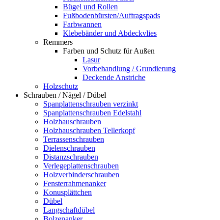
Bügel und Rollen
Fußbodenbürsten/Auftragspads
Farbwannen
Klebebänder und Abdeckvlies
Remmers
Farben und Schutz für Außen
Lasur
Vorbehandlung / Grundierung
Deckende Anstriche
Holzschutz
Schrauben / Nägel / Dübel
Spanplattenschrauben verzinkt
Spanplattenschrauben Edelstahl
Holzbauschrauben
Holzbauschrauben Tellerkopf
Terrassenschrauben
Dielenschrauben
Distanzschrauben
Verlegeplattenschrauben
Holzverbinderschrauben
Fensterrahmenanker
Konusplättchen
Dübel
Langschaftdübel
Bolzenanker