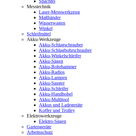
Spachtel
Messtechnik
Laser-Messwerkzeug
Maßbänder
Wasserwagen
Winkel
Schleifmittel
Akku-Werkzeuge
Akku-Schlagschrauber
Akku-Schlagbohrschrauber
Akku-Winkelschleifer
Akku-Sägen
Akku-Bohrhammer
Akku-Radios
Akku-Lampen
Akku-Sauger
Akku-Schleifer
Akku-Handhobel
Akku-Multitool
Akkus und Ladegeräte
Koffer und Trolley
Elektrowerkzeuge
Elektro-Sägen
Gartengeräte
Arbeitsschutz