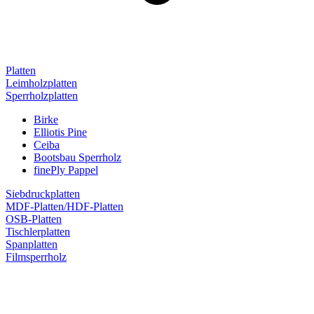
Platten
Leimholzplatten
Sperrholzplatten
Birke
Elliotis Pine
Ceiba
Bootsbau Sperrholz
finePly Pappel
Siebdruckplatten
MDF-Platten/HDF-Platten
OSB-Platten
Tischlerplatten
Spanplatten
Filmsperrholz