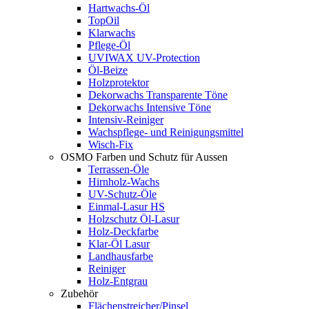
Hartwachs-Öl
TopOil
Klarwachs
Pflege-Öl
UVIWAX UV-Protection
Öl-Beize
Holzprotektor
Dekorwachs Transparente Töne
Dekorwachs Intensive Töne
Intensiv-Reiniger
Wachspflege- und Reinigungsmittel
Wisch-Fix
OSMO Farben und Schutz für Aussen
Terrassen-Öle
Hirnholz-Wachs
UV-Schutz-Öle
Einmal-Lasur HS
Holzschutz Öl-Lasur
Holz-Deckfarbe
Klar-Öl Lasur
Landhausfarbe
Reiniger
Holz-Entgrau
Zubehör
Flächenstreicher/Pinsel