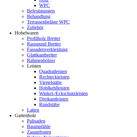
WPC
Befestigungen
Behandlung
Terrassenbeläge WPC
Zubehör
Hobelwaren
Profilholz Bretter
Rauspund Bretter
Fassadenverkleidung
Glattkantbretter
Rahmenhölzer
Leisten
Quadratleisten
Rechteckleisten
Viertelstäbe
Hohlkehlleisten
Winkel-/Eckschutzleisten
Dreikantleisten
Rundstäbe
Latten
Gartenholz
Palisaden
Baumpfähle
Zaunpfosten