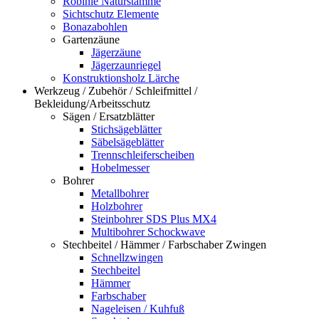
Robinie Naturstämme
Sichtschutz Elemente
Bonazabohlen
Gartenzäune
Jägerzäune
Jägerzaunriegel
Konstruktionsholz Lärche
Werkzeug / Zubehör / Schleifmittel /
Bekleidung/Arbeitsschutz
Sägen / Ersatzblätter
Stichsägeblätter
Säbelsägeblätter
Trennschleiferscheiben
Hobelmesser
Bohrer
Metallbohrer
Holzbohrer
Steinbohrer SDS Plus MX4
Multibohrer Schockwave
Stechbeitel / Hämmer / Farbschaber Zwingen
Schnellzwingen
Stechbeitel
Hämmer
Farbschaber
Nageleisen / Kuhfuß