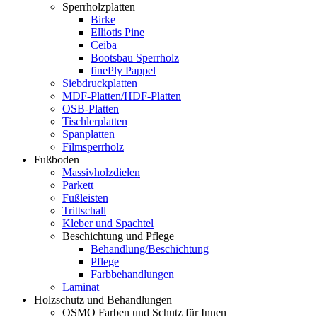
Sperrholzplatten
Birke
Elliotis Pine
Ceiba
Bootsbau Sperrholz
finePly Pappel
Siebdruckplatten
MDF-Platten/HDF-Platten
OSB-Platten
Tischlerplatten
Spanplatten
Filmsperrholz
Fußboden
Massivholzdielen
Parkett
Fußleisten
Trittschall
Kleber und Spachtel
Beschichtung und Pflege
Behandlung/Beschichtung
Pflege
Farbbehandlungen
Laminat
Holzschutz und Behandlungen
OSMO Farben und Schutz für Innen