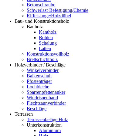
Betonschraube
Schwerlast-Befestigung/Chemie
Riffelstange/Holzdübel
Bau- und Konstruktionsholz
Bauholz
Kantholz
Bohlen
Schalung
Latten
Konstruktionsvollholz
Brettschichtholz
Holzverbinder / Beschläge
Winkelverbinder
Balkenschuh
Pfostenträger
Lochbleche
Sparrenpfettenanker
Windrispenband
Flechtzaunverbinder
Beschläge
Terrassen
Terrassenbeläge Holz
Unterkonstruktion
Aluminium
Holz