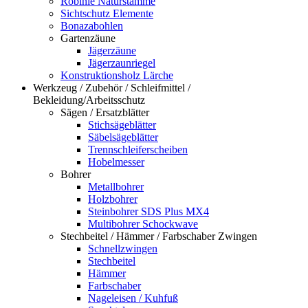
Robinie Naturstämme
Sichtschutz Elemente
Bonazabohlen
Gartenzäune
Jägerzäune
Jägerzaunriegel
Konstruktionsholz Lärche
Werkzeug / Zubehör / Schleifmittel /
Bekleidung/Arbeitsschutz
Sägen / Ersatzblätter
Stichsägeblätter
Säbelsägeblätter
Trennschleiferscheiben
Hobelmesser
Bohrer
Metallbohrer
Holzbohrer
Steinbohrer SDS Plus MX4
Multibohrer Schockwave
Stechbeitel / Hämmer / Farbschaber Zwingen
Schnellzwingen
Stechbeitel
Hämmer
Farbschaber
Nageleisen / Kuhfuß