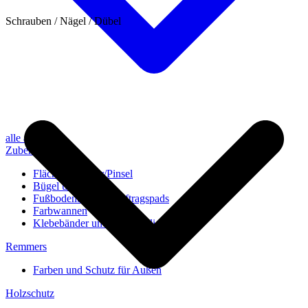
Schrauben / Nägel / Dübel
alle anzeigen
Zubehör
Flächenstreicher/Pinsel
Bügel und Rollen
Fußbodenbürsten/Auftragspads
Farbwannen
Klebebänder und Abdeckvlies
Remmers
Farben und Schutz für Außen
Holzschutz