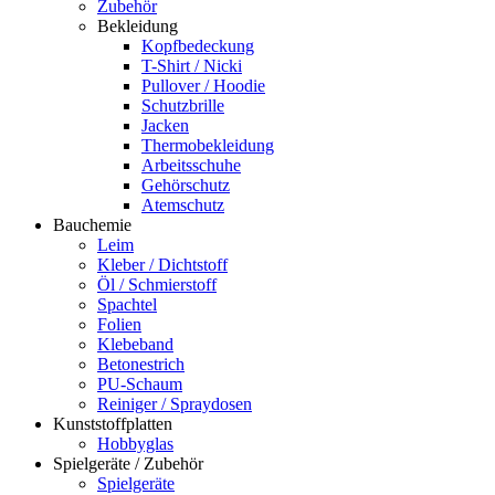
Zubehör
Bekleidung
Kopfbedeckung
T-Shirt / Nicki
Pullover / Hoodie
Schutzbrille
Jacken
Thermobekleidung
Arbeitsschuhe
Gehörschutz
Atemschutz
Bauchemie
Leim
Kleber / Dichtstoff
Öl / Schmierstoff
Spachtel
Folien
Klebeband
Betonestrich
PU-Schaum
Reiniger / Spraydosen
Kunststoffplatten
Hobbyglas
Spielgeräte / Zubehör
Spielgeräte