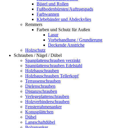
Bügel und Rollen
Fußbodenbürsten/Auftragspads
Farbwannen
Klebebänder und Abdeckvlies
Remmers
Farben und Schutz für Außen
Lasur
Vorbehandlung / Grundierung
Deckende Anstriche
Holzschutz
Schrauben / Nägel / Dübel
Spanplattenschrauben verzinkt
Spanplattenschrauben Edelstahl
Holzbauschrauben
Holzbauschrauben Tellerkopf
Terrassenschrauben
Dielenschrauben
Distanzschrauben
Verlegeplattenschrauben
Holzverbinderschrauben
Fensterrahmenanker
Konusplättchen
Dübel
Langschaftdübel
Bolzenanker