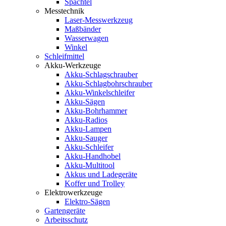
Spachtel
Messtechnik
Laser-Messwerkzeug
Maßbänder
Wasserwagen
Winkel
Schleifmittel
Akku-Werkzeuge
Akku-Schlagschrauber
Akku-Schlagbohrschrauber
Akku-Winkelschleifer
Akku-Sägen
Akku-Bohrhammer
Akku-Radios
Akku-Lampen
Akku-Sauger
Akku-Schleifer
Akku-Handhobel
Akku-Multitool
Akkus und Ladegeräte
Koffer und Trolley
Elektrowerkzeuge
Elektro-Sägen
Gartengeräte
Arbeitsschutz