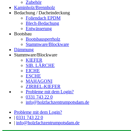
Zubehör
Kaminholz/Brennholz
Bedachung / Dacheindeckung
Foliendach EPDM
Blech-Bedachung
Entwässerung
Bootsbau
Bootsbausperrholz
Stammware/Blockware
Dämmung
Stammware/Blockware
KIEFER
SIB. LÄRCHE
EICHE
ESCHE
MAHAGONI
ZIRBEL-KIEFER
Probleme mit dem Login?
0331 743 22 0
info@holzfachzentrumpotsdam.de
Probleme mit dem Login?
|
0331 743 22 0
|
info@holzfachzentrumpotsdam.de