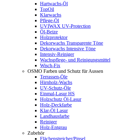
Hartwachs-Öl
TopOil
Klarwachs
Pflege-Öl
UVIWAX UV-Protection
Öl-Beize
Holzprotektor
Dekorwachs Transparente Töne
Dekorwachs Intensive Töne
Intensiv-Reiniger
Wachspflege- und Reinigungsmittel
Wisch-Fix
OSMO Farben und Schutz für Aussen
Terrassen-Öle
Hirnholz-Wachs
UV-Schutz-Öle
Einmal-Lasur HS
Holzschutz Öl-Lasur
Holz-Deckfarbe
Klar-Öl Lasur
Landhausfarbe
Reiniger
Holz-Entgrau
Zubehör
Flächenstreicher/Pinsel