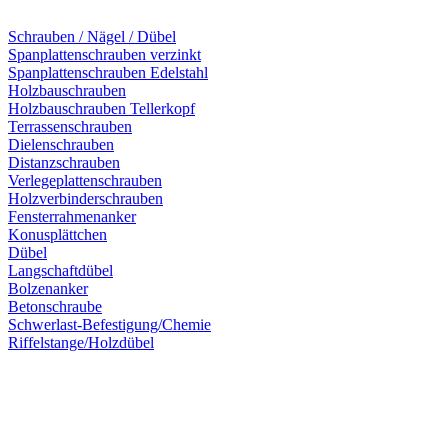
Schrauben / Nägel / Dübel
Spanplattenschrauben verzinkt
Spanplattenschrauben Edelstahl
Holzbauschrauben
Holzbauschrauben Tellerkopf
Terrassenschrauben
Dielenschrauben
Distanzschrauben
Verlegeplattenschrauben
Holzverbinderschrauben
Fensterrahmenanker
Konusplättchen
Dübel
Langschaftdübel
Bolzenanker
Betonschraube
Schwerlast-Befestigung/Chemie
Riffelstange/Holzdübel