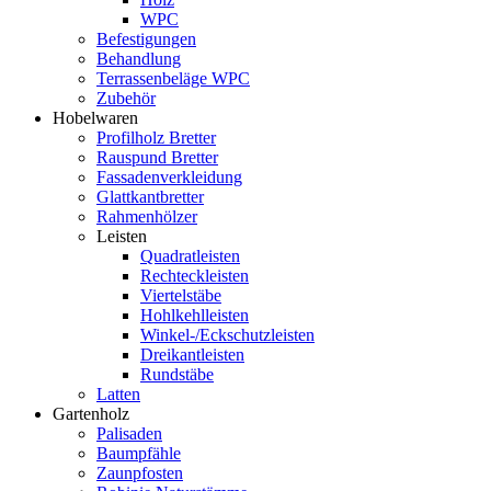
WPC
Befestigungen
Behandlung
Terrassenbeläge WPC
Zubehör
Hobelwaren
Profilholz Bretter
Rauspund Bretter
Fassadenverkleidung
Glattkantbretter
Rahmenhölzer
Leisten
Quadratleisten
Rechteckleisten
Viertelstäbe
Hohlkehlleisten
Winkel-/Eckschutzleisten
Dreikantleisten
Rundstäbe
Latten
Gartenholz
Palisaden
Baumpfähle
Zaunpfosten