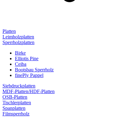
Platten
Leimholzplatten
Sperrholzplatten
Birke
Elliotis Pine
Ceiba
Bootsbau Sperrholz
finePly Pappel
Siebdruckplatten
MDF-Platten/HDF-Platten
OSB-Platten
Tischlerplatten
Spanplatten
Filmsperrholz