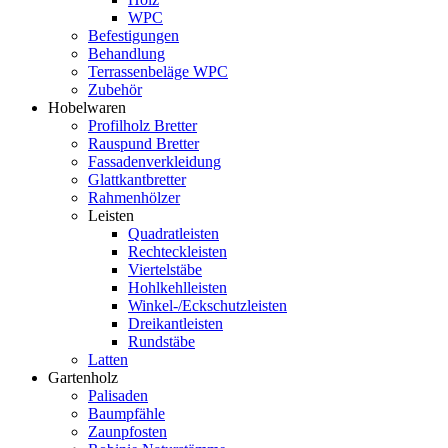
WPC
Befestigungen
Behandlung
Terrassenbeläge WPC
Zubehör
Hobelwaren
Profilholz Bretter
Rauspund Bretter
Fassadenverkleidung
Glattkantbretter
Rahmenhölzer
Leisten
Quadratleisten
Rechteckleisten
Viertelstäbe
Hohlkehlleisten
Winkel-/Eckschutzleisten
Dreikantleisten
Rundstäbe
Latten
Gartenholz
Palisaden
Baumpfähle
Zaunpfosten