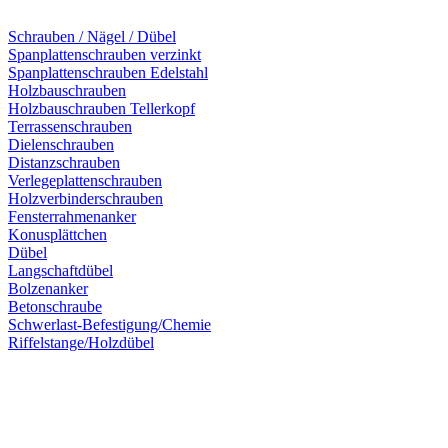
Schrauben / Nägel / Dübel
Spanplattenschrauben verzinkt
Spanplattenschrauben Edelstahl
Holzbauschrauben
Holzbauschrauben Tellerkopf
Terrassenschrauben
Dielenschrauben
Distanzschrauben
Verlegeplattenschrauben
Holzverbinderschrauben
Fensterrahmenanker
Konusplättchen
Dübel
Langschaftdübel
Bolzenanker
Betonschraube
Schwerlast-Befestigung/Chemie
Riffelstange/Holzdübel