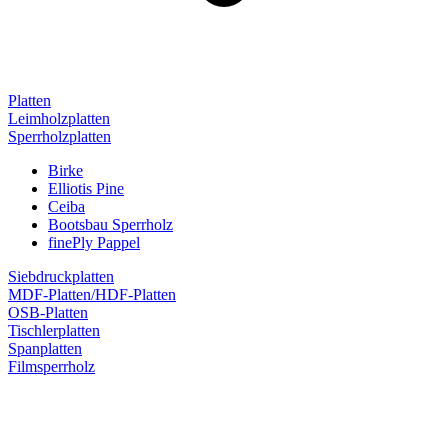
Platten
Leimholzplatten
Sperrholzplatten
Birke
Elliotis Pine
Ceiba
Bootsbau Sperrholz
finePly Pappel
Siebdruckplatten
MDF-Platten/HDF-Platten
OSB-Platten
Tischlerplatten
Spanplatten
Filmsperrholz