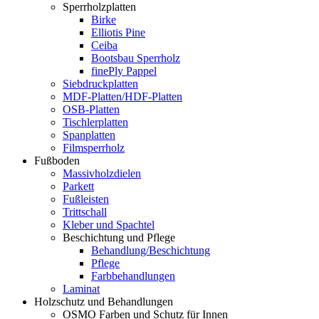
Sperrholzplatten
Birke
Elliotis Pine
Ceiba
Bootsbau Sperrholz
finePly Pappel
Siebdruckplatten
MDF-Platten/HDF-Platten
OSB-Platten
Tischlerplatten
Spanplatten
Filmsperrholz
Fußboden
Massivholzdielen
Parkett
Fußleisten
Trittschall
Kleber und Spachtel
Beschichtung und Pflege
Behandlung/Beschichtung
Pflege
Farbbehandlungen
Laminat
Holzschutz und Behandlungen
OSMO Farben und Schutz für Innen