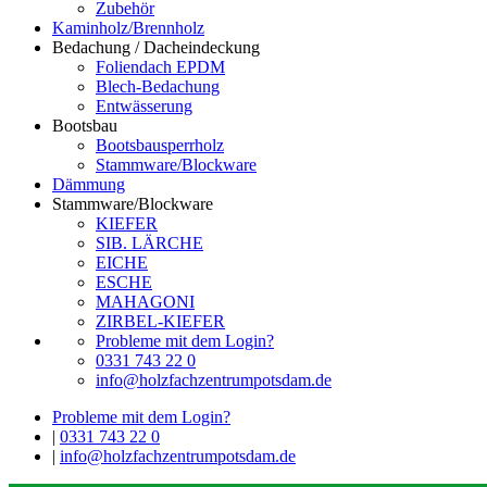
Zubehör
Kaminholz/Brennholz
Bedachung / Dacheindeckung
Foliendach EPDM
Blech-Bedachung
Entwässerung
Bootsbau
Bootsbausperrholz
Stammware/Blockware
Dämmung
Stammware/Blockware
KIEFER
SIB. LÄRCHE
EICHE
ESCHE
MAHAGONI
ZIRBEL-KIEFER
Probleme mit dem Login?
0331 743 22 0
info@holzfachzentrumpotsdam.de
Probleme mit dem Login?
|
0331 743 22 0
|
info@holzfachzentrumpotsdam.de