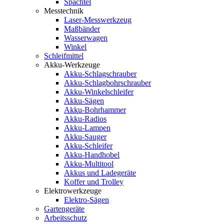
Spachtel
Messtechnik
Laser-Messwerkzeug
Maßbänder
Wasserwagen
Winkel
Schleifmittel
Akku-Werkzeuge
Akku-Schlagschrauber
Akku-Schlagbohrschrauber
Akku-Winkelschleifer
Akku-Sägen
Akku-Bohrhammer
Akku-Radios
Akku-Lampen
Akku-Sauger
Akku-Schleifer
Akku-Handhobel
Akku-Multitool
Akkus und Ladegeräte
Koffer und Trolley
Elektrowerkzeuge
Elektro-Sägen
Gartengeräte
Arbeitsschutz