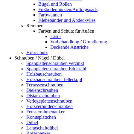
Bügel und Rollen
Fußbodenbürsten/Auftragspads
Farbwannen
Klebebänder und Abdeckvlies
Remmers
Farben und Schutz für Außen
Lasur
Vorbehandlung / Grundierung
Deckende Anstriche
Holzschutz
Schrauben / Nägel / Dübel
Spanplattenschrauben verzinkt
Spanplattenschrauben Edelstahl
Holzbauschrauben
Holzbauschrauben Tellerkopf
Terrassenschrauben
Dielenschrauben
Distanzschrauben
Verlegeplattenschrauben
Holzverbinderschrauben
Fensterrahmenanker
Konusplättchen
Dübel
Langschaftdübel
Bolzenanker