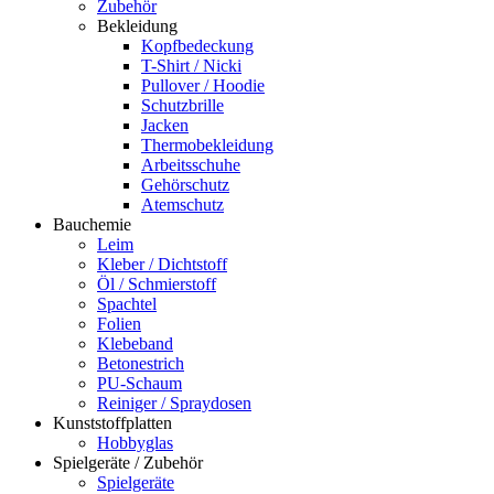
Zubehör
Bekleidung
Kopfbedeckung
T-Shirt / Nicki
Pullover / Hoodie
Schutzbrille
Jacken
Thermobekleidung
Arbeitsschuhe
Gehörschutz
Atemschutz
Bauchemie
Leim
Kleber / Dichtstoff
Öl / Schmierstoff
Spachtel
Folien
Klebeband
Betonestrich
PU-Schaum
Reiniger / Spraydosen
Kunststoffplatten
Hobbyglas
Spielgeräte / Zubehör
Spielgeräte