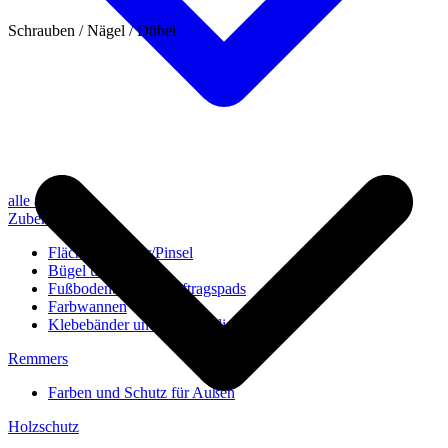
Schrauben / Nägel / Dübel
alle anzeigen
Zubehör
Flächenstreicher/Pinsel
Bügel und Rollen
Fußbodenbürsten/Auftragspads
Farbwannen
Klebebänder und Abdeckvlies
Remmers
Farben und Schutz für Außen
Holzschutz