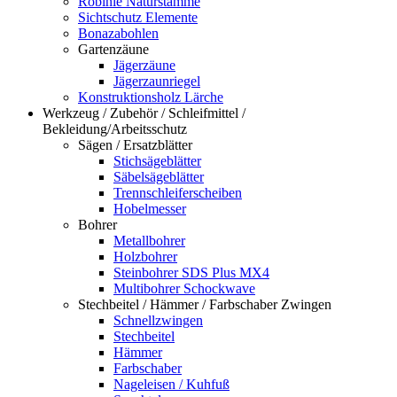
Robinie Naturstämme
Sichtschutz Elemente
Bonazabohlen
Gartenzäune
Jägerzäune
Jägerzaunriegel
Konstruktionsholz Lärche
Werkzeug / Zubehör / Schleifmittel /
Bekleidung/Arbeitsschutz
Sägen / Ersatzblätter
Stichsägeblätter
Säbelsägeblätter
Trennschleiferscheiben
Hobelmesser
Bohrer
Metallbohrer
Holzbohrer
Steinbohrer SDS Plus MX4
Multibohrer Schockwave
Stechbeitel / Hämmer / Farbschaber Zwingen
Schnellzwingen
Stechbeitel
Hämmer
Farbschaber
Nageleisen / Kuhfuß