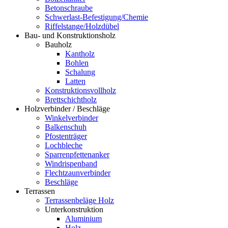
Betonschraube
Schwerlast-Befestigung/Chemie
Riffelstange/Holzdübel
Bau- und Konstruktionsholz
Bauholz
Kantholz
Bohlen
Schalung
Latten
Konstruktionsvollholz
Brettschichtholz
Holzverbinder / Beschläge
Winkelverbinder
Balkenschuh
Pfostenträger
Lochbleche
Sparrenpfettenanker
Windrispenband
Flechtzaunverbinder
Beschläge
Terrassen
Terrassenbeläge Holz
Unterkonstruktion
Aluminium
Holz