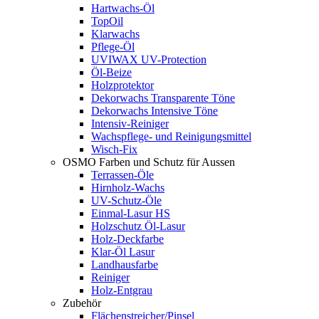
Hartwachs-Öl
TopOil
Klarwachs
Pflege-Öl
UVIWAX UV-Protection
Öl-Beize
Holzprotektor
Dekorwachs Transparente Töne
Dekorwachs Intensive Töne
Intensiv-Reiniger
Wachspflege- und Reinigungsmittel
Wisch-Fix
OSMO Farben und Schutz für Aussen
Terrassen-Öle
Hirnholz-Wachs
UV-Schutz-Öle
Einmal-Lasur HS
Holzschutz Öl-Lasur
Holz-Deckfarbe
Klar-Öl Lasur
Landhausfarbe
Reiniger
Holz-Entgrau
Zubehör
Flächenstreicher/Pinsel