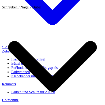
Schrauben / Nägel / Dübel
alle anzeigen
Zubehör
Flächenstreicher/Pinsel
Bügel und Rollen
Fußbodenbürsten/Auftragspads
Farbwannen
Klebebänder und Abdeckvlies
Remmers
Farben und Schutz für Außen
Holzschutz