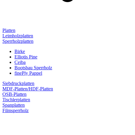
Platten
Leimholzplatten
Sperrholzplatten
Birke
Elliotis Pine
Ceiba
Bootsbau Sperrholz
finePly Pappel
Siebdruckplatten
MDF-Platten/HDF-Platten
OSB-Platten
Tischlerplatten
Spanplatten
Filmsperrholz