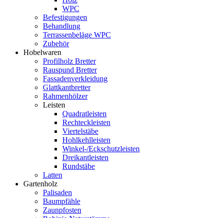
WPC
Befestigungen
Behandlung
Terrassenbeläge WPC
Zubehör
Hobelwaren
Profilholz Bretter
Rauspund Bretter
Fassadenverkleidung
Glattkantbretter
Rahmenhölzer
Leisten
Quadratleisten
Rechteckleisten
Viertelstäbe
Hohlkehlleisten
Winkel-/Eckschutzleisten
Dreikantleisten
Rundstäbe
Latten
Gartenholz
Palisaden
Baumpfähle
Zaunpfosten