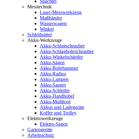
Spachtel
Messtechnik
Laser-Messwerkzeug
Maßbänder
Wasserwagen
Winkel
Schleifmittel
Akku-Werkzeuge
Akku-Schlagschrauber
Akku-Schlagbohrschrauber
Akku-Winkelschleifer
Akku-Sägen
Akku-Bohrhammer
Akku-Radios
Akku-Lampen
Akku-Sauger
Akku-Schleifer
Akku-Handhobel
Akku-Multitool
Akkus und Ladegeräte
Koffer und Trolley
Elektrowerkzeuge
Elektro-Sägen
Gartengeräte
Arbeitsschutz