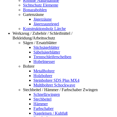
Robinie Naturstämme
Sichtschutz Elemente
Bonazabohlen
Gartenzäune
Jägerzäune
Jägerzaunriegel
Konstruktionsholz Lärche
Werkzeug / Zubehör / Schleifmittel /
Bekleidung/Arbeitsschutz
Sägen / Ersatzblätter
Stichsägeblätter
Säbelsägeblätter
Trennschleiferscheiben
Hobelmesser
Bohrer
Metallbohrer
Holzbohrer
Steinbohrer SDS Plus MX4
Multibohrer Schockwave
Stechbeitel / Hämmer / Farbschaber Zwingen
Schnellzwingen
Stechbeitel
Hämmer
Farbschaber
Nageleisen / Kuhfuß