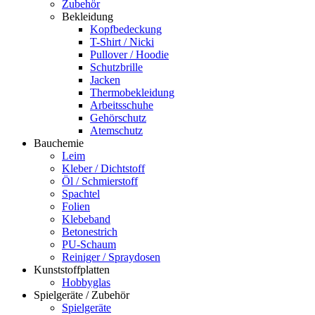
Zubehör
Bekleidung
Kopfbedeckung
T-Shirt / Nicki
Pullover / Hoodie
Schutzbrille
Jacken
Thermobekleidung
Arbeitsschuhe
Gehörschutz
Atemschutz
Bauchemie
Leim
Kleber / Dichtstoff
Öl / Schmierstoff
Spachtel
Folien
Klebeband
Betonestrich
PU-Schaum
Reiniger / Spraydosen
Kunststoffplatten
Hobbyglas
Spielgeräte / Zubehör
Spielgeräte