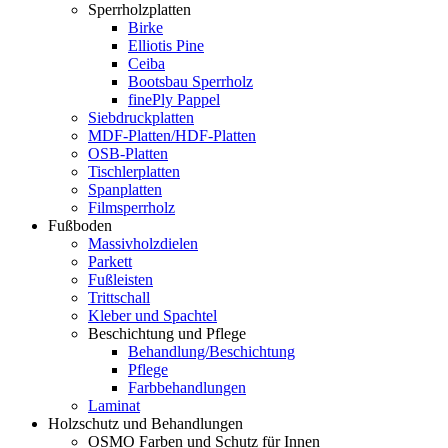
Sperrholzplatten
Birke
Elliotis Pine
Ceiba
Bootsbau Sperrholz
finePly Pappel
Siebdruckplatten
MDF-Platten/HDF-Platten
OSB-Platten
Tischlerplatten
Spanplatten
Filmsperrholz
Fußboden
Massivholzdielen
Parkett
Fußleisten
Trittschall
Kleber und Spachtel
Beschichtung und Pflege
Behandlung/Beschichtung
Pflege
Farbbehandlungen
Laminat
Holzschutz und Behandlungen
OSMO Farben und Schutz für Innen