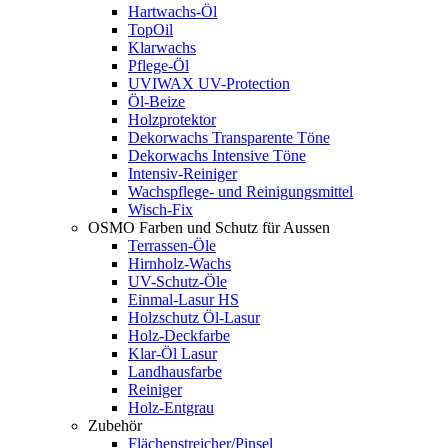
Hartwachs-Öl
TopOil
Klarwachs
Pflege-Öl
UVIWAX UV-Protection
Öl-Beize
Holzprotektor
Dekorwachs Transparente Töne
Dekorwachs Intensive Töne
Intensiv-Reiniger
Wachspflege- und Reinigungsmittel
Wisch-Fix
OSMO Farben und Schutz für Aussen
Terrassen-Öle
Hirnholz-Wachs
UV-Schutz-Öle
Einmal-Lasur HS
Holzschutz Öl-Lasur
Holz-Deckfarbe
Klar-Öl Lasur
Landhausfarbe
Reiniger
Holz-Entgrau
Zubehör
Flächenstreicher/Pinsel