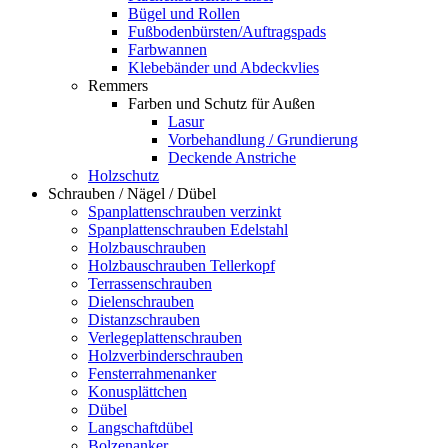
Bügel und Rollen
Fußbodenbürsten/Auftragspads
Farbwannen
Klebebänder und Abdeckvlies
Remmers
Farben und Schutz für Außen
Lasur
Vorbehandlung / Grundierung
Deckende Anstriche
Holzschutz
Schrauben / Nägel / Dübel
Spanplattenschrauben verzinkt
Spanplattenschrauben Edelstahl
Holzbauschrauben
Holzbauschrauben Tellerkopf
Terrassenschrauben
Dielenschrauben
Distanzschrauben
Verlegeplattenschrauben
Holzverbinderschrauben
Fensterrahmenanker
Konusplättchen
Dübel
Langschaftdübel
Bolzenanker