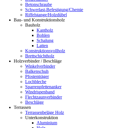
Betonschraube
Schwerlast-Befestigung/Chemie
Riffelstange/Holzdübel
Bau- und Konstruktionsholz
Bauholz
Kantholz
Bohlen
Schalung
Latten
Konstruktionsvollholz
Brettschichtholz
Holzverbinder / Beschläge
Winkelverbinder
Balkenschuh
Pfostenträger
Lochbleche
Sparrenpfettenanker
Windrispenband
Flechtzaunverbinder
Beschläge
Terrassen
Terrassenbeläge Holz
Unterkonstruktion
Aluminium
Holz