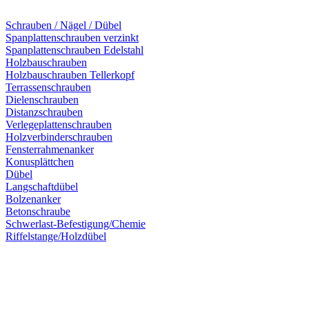
Schrauben / Nägel / Dübel
Spanplattenschrauben verzinkt
Spanplattenschrauben Edelstahl
Holzbauschrauben
Holzbauschrauben Tellerkopf
Terrassenschrauben
Dielenschrauben
Distanzschrauben
Verlegeplattenschrauben
Holzverbinderschrauben
Fensterrahmenanker
Konusplättchen
Dübel
Langschaftdübel
Bolzenanker
Betonschraube
Schwerlast-Befestigung/Chemie
Riffelstange/Holzdübel