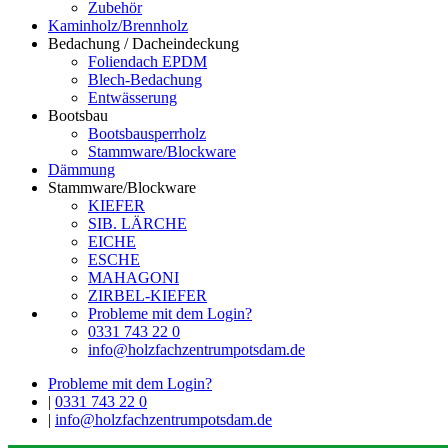
Zubehör
Kaminholz/Brennholz
Bedachung / Dacheindeckung
Foliendach EPDM
Blech-Bedachung
Entwässerung
Bootsbau
Bootsbausperrholz
Stammware/Blockware
Dämmung
Stammware/Blockware
KIEFER
SIB. LÄRCHE
EICHE
ESCHE
MAHAGONI
ZIRBEL-KIEFER
Probleme mit dem Login?
0331 743 22 0
info@holzfachzentrumpotsdam.de
Probleme mit dem Login?
|
0331 743 22 0
|
info@holzfachzentrumpotsdam.de