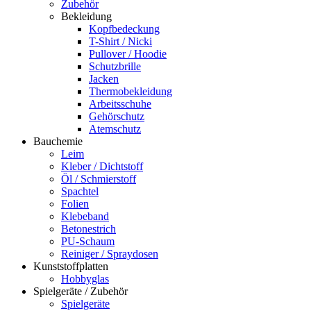
Zubehör
Bekleidung
Kopfbedeckung
T-Shirt / Nicki
Pullover / Hoodie
Schutzbrille
Jacken
Thermobekleidung
Arbeitsschuhe
Gehörschutz
Atemschutz
Bauchemie
Leim
Kleber / Dichtstoff
Öl / Schmierstoff
Spachtel
Folien
Klebeband
Betonestrich
PU-Schaum
Reiniger / Spraydosen
Kunststoffplatten
Hobbyglas
Spielgeräte / Zubehör
Spielgeräte