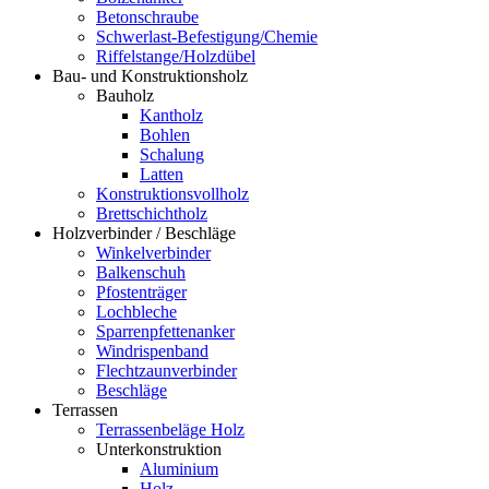
Betonschraube
Schwerlast-Befestigung/Chemie
Riffelstange/Holzdübel
Bau- und Konstruktionsholz
Bauholz
Kantholz
Bohlen
Schalung
Latten
Konstruktionsvollholz
Brettschichtholz
Holzverbinder / Beschläge
Winkelverbinder
Balkenschuh
Pfostenträger
Lochbleche
Sparrenpfettenanker
Windrispenband
Flechtzaunverbinder
Beschläge
Terrassen
Terrassenbeläge Holz
Unterkonstruktion
Aluminium
Holz