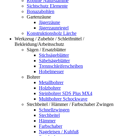
Robinie Naturstämme
Sichtschutz Elemente
Bonazabohlen
Gartenzäune
Jägerzäune
Jägerzaunriegel
Konstruktionsholz Lärche
Werkzeug / Zubehör / Schleifmittel /
Bekleidung/Arbeitsschutz
Sägen / Ersatzblätter
Stichsägeblätter
Säbelsägeblätter
Trennschleiferscheiben
Hobelmesser
Bohrer
Metallbohrer
Holzbohrer
Steinbohrer SDS Plus MX4
Multibohrer Schockwave
Stechbeitel / Hämmer / Farbschaber Zwingen
Schnellzwingen
Stechbeitel
Hämmer
Farbschaber
Nageleisen / Kuhfuß