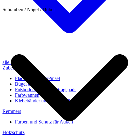
Schrauben / Nägel / Dübel
alle anzeigen
Zubehör
Flächenstreicher/Pinsel
Bügel und Rollen
Fußbodenbürsten/Auftragspads
Farbwannen
Klebebänder und Abdeckvlies
Remmers
Farben und Schutz für Außen
Holzschutz