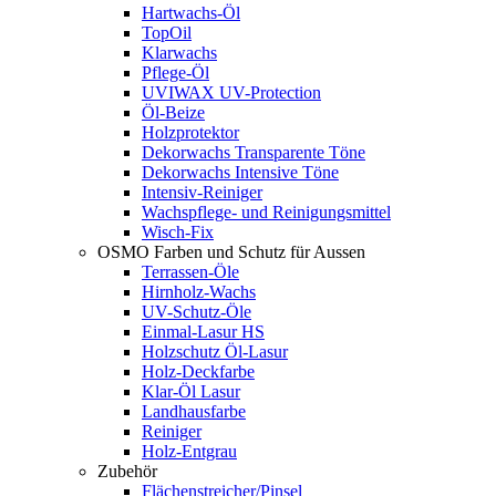
Hartwachs-Öl
TopOil
Klarwachs
Pflege-Öl
UVIWAX UV-Protection
Öl-Beize
Holzprotektor
Dekorwachs Transparente Töne
Dekorwachs Intensive Töne
Intensiv-Reiniger
Wachspflege- und Reinigungsmittel
Wisch-Fix
OSMO Farben und Schutz für Aussen
Terrassen-Öle
Hirnholz-Wachs
UV-Schutz-Öle
Einmal-Lasur HS
Holzschutz Öl-Lasur
Holz-Deckfarbe
Klar-Öl Lasur
Landhausfarbe
Reiniger
Holz-Entgrau
Zubehör
Flächenstreicher/Pinsel