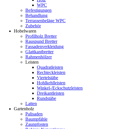
WPC
Befestigungen
Behandlung
Terrassenbeläge WPC
Zubehör
Hobelwaren
Profilholz Bretter
Rauspund Bretter
Fassadenverkleidung
Glattkantbretter
Rahmenhölzer
Leisten
Quadratleisten
Rechteckleisten
Viertelstäbe
Hohlkehlleisten
Winkel-/Eckschutzleisten
Dreikantleisten
Rundstäbe
Latten
Gartenholz
Palisaden
Baumpfähle
Zaunpfosten