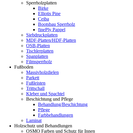
Sperrholzplatten
Birke
Elliotis Pine
Ceiba
Bootsbau Sperrholz
finePly Pappel
Siebdruckplatten
MDF-Platten/HDF-Platten
OSB-Platten
Tischlerplatten
Spanplatten
Filmsperrholz
Fußboden
Massivholzdielen
Parkett
Fußleisten
Trittschall
Kleber und Spachtel
Beschichtung und Pflege
Behandlung/Beschichtung
Pflege
Farbbehandlungen
Laminat
Holzschutz und Behandlungen
OSMO Farben und Schutz für Innen