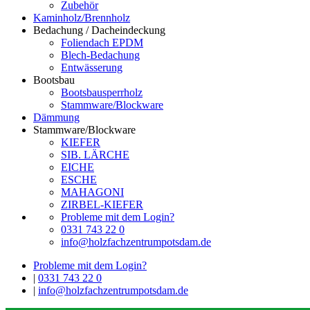
Zubehör
Kaminholz/Brennholz
Bedachung / Dacheindeckung
Foliendach EPDM
Blech-Bedachung
Entwässerung
Bootsbau
Bootsbausperrholz
Stammware/Blockware
Dämmung
Stammware/Blockware
KIEFER
SIB. LÄRCHE
EICHE
ESCHE
MAHAGONI
ZIRBEL-KIEFER
Probleme mit dem Login?
0331 743 22 0
info@holzfachzentrumpotsdam.de
Probleme mit dem Login?
|
0331 743 22 0
|
info@holzfachzentrumpotsdam.de