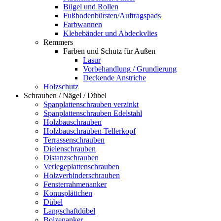
Bügel und Rollen
Fußbodenbürsten/Auftragspads
Farbwannen
Klebebänder und Abdeckvlies
Remmers
Farben und Schutz für Außen
Lasur
Vorbehandlung / Grundierung
Deckende Anstriche
Holzschutz
Schrauben / Nägel / Dübel
Spanplattenschrauben verzinkt
Spanplattenschrauben Edelstahl
Holzbauschrauben
Holzbauschrauben Tellerkopf
Terrassenschrauben
Dielenschrauben
Distanzschrauben
Verlegeplattenschrauben
Holzverbinderschrauben
Fensterrahmenanker
Konusplättchen
Dübel
Langschaftdübel
Bolzenanker