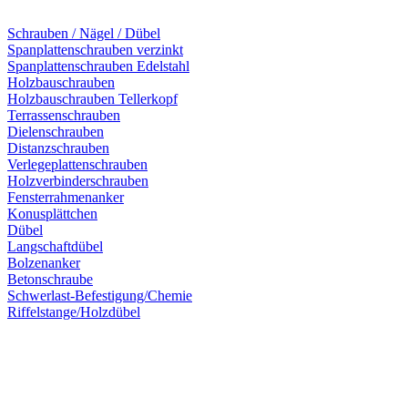
Schrauben / Nägel / Dübel
Spanplattenschrauben verzinkt
Spanplattenschrauben Edelstahl
Holzbauschrauben
Holzbauschrauben Tellerkopf
Terrassenschrauben
Dielenschrauben
Distanzschrauben
Verlegeplattenschrauben
Holzverbinderschrauben
Fensterrahmenanker
Konusplättchen
Dübel
Langschaftdübel
Bolzenanker
Betonschraube
Schwerlast-Befestigung/Chemie
Riffelstange/Holzdübel