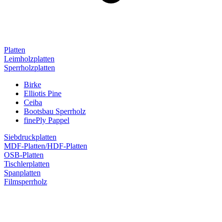
Platten
Leimholzplatten
Sperrholzplatten
Birke
Elliotis Pine
Ceiba
Bootsbau Sperrholz
finePly Pappel
Siebdruckplatten
MDF-Platten/HDF-Platten
OSB-Platten
Tischlerplatten
Spanplatten
Filmsperrholz