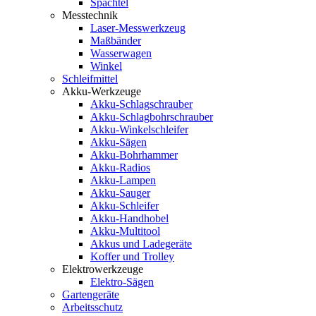
Spachtel
Messtechnik
Laser-Messwerkzeug
Maßbänder
Wasserwagen
Winkel
Schleifmittel
Akku-Werkzeuge
Akku-Schlagschrauber
Akku-Schlagbohrschrauber
Akku-Winkelschleifer
Akku-Sägen
Akku-Bohrhammer
Akku-Radios
Akku-Lampen
Akku-Sauger
Akku-Schleifer
Akku-Handhobel
Akku-Multitool
Akkus und Ladegeräte
Koffer und Trolley
Elektrowerkzeuge
Elektro-Sägen
Gartengeräte
Arbeitsschutz