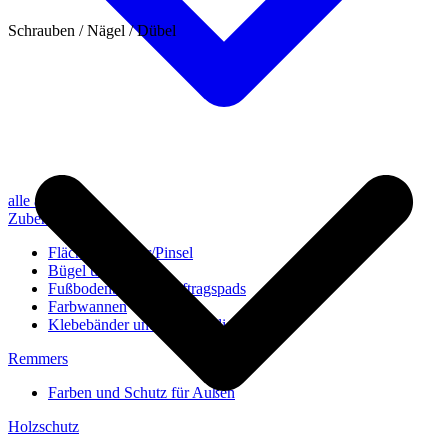
Schrauben / Nägel / Dübel
alle anzeigen
Zubehör
Flächenstreicher/Pinsel
Bügel und Rollen
Fußbodenbürsten/Auftragspads
Farbwannen
Klebebänder und Abdeckvlies
Remmers
Farben und Schutz für Außen
Holzschutz