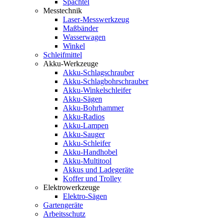
Spachtel
Messtechnik
Laser-Messwerkzeug
Maßbänder
Wasserwagen
Winkel
Schleifmittel
Akku-Werkzeuge
Akku-Schlagschrauber
Akku-Schlagbohrschrauber
Akku-Winkelschleifer
Akku-Sägen
Akku-Bohrhammer
Akku-Radios
Akku-Lampen
Akku-Sauger
Akku-Schleifer
Akku-Handhobel
Akku-Multitool
Akkus und Ladegeräte
Koffer und Trolley
Elektrowerkzeuge
Elektro-Sägen
Gartengeräte
Arbeitsschutz