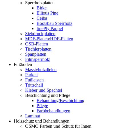
Sperrholzplatten
Birke
Elliotis Pine
Ceiba
Bootsbau Sperrholz
finePly Pappel
Siebdruckplatten
MDF-Platten/HDF-Platten
OSB-Platten
Tischlerplatten
Spanplatten
Filmsperrholz
Fußboden
Massivholzdielen
Parkett
Fußleisten
Trittschall
Kleber und Spachtel
Beschichtung und Pflege
Behandlung/Beschichtung
Pflege
Farbbehandlungen
Laminat
Holzschutz und Behandlungen
OSMO Farben und Schutz für Innen