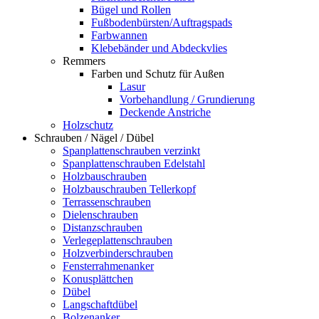
Bügel und Rollen
Fußbodenbürsten/Auftragspads
Farbwannen
Klebebänder und Abdeckvlies
Remmers
Farben und Schutz für Außen
Lasur
Vorbehandlung / Grundierung
Deckende Anstriche
Holzschutz
Schrauben / Nägel / Dübel
Spanplattenschrauben verzinkt
Spanplattenschrauben Edelstahl
Holzbauschrauben
Holzbauschrauben Tellerkopf
Terrassenschrauben
Dielenschrauben
Distanzschrauben
Verlegeplattenschrauben
Holzverbinderschrauben
Fensterrahmenanker
Konusplättchen
Dübel
Langschaftdübel
Bolzenanker