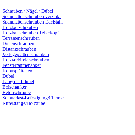
Schrauben / Nägel / Dübel
Spanplattenschrauben verzinkt
Spanplattenschrauben Edelstahl
Holzbauschrauben
Holzbauschrauben Tellerkopf
Terrassenschrauben
Dielenschrauben
Distanzschrauben
Verlegeplattenschrauben
Holzverbinderschrauben
Fensterrahmenanker
Konusplättchen
Dübel
Langschaftdübel
Bolzenanker
Betonschraube
Schwerlast-Befestigung/Chemie
Riffelstange/Holzdübel