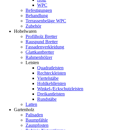
WPC
Befestigungen
Behandlung
Terrassenbeläge WPC
Zubehör
Hobelwaren
Profilholz Bretter
Rauspund Bretter
Fassadenverkleidung
Glattkantbretter
Rahmenhölzer
Leisten
Quadratleisten
Rechteckleisten
Viertelstäbe
Hohlkehlleisten
Winkel-/Eckschutzleisten
Dreikantleisten
Rundstäbe
Latten
Gartenholz
Palisaden
Baumpfähle
Zaunpfosten