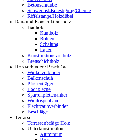
Betonschraube
Schwerlast-Befestigung/Chemie
Riffelstange/Holzdübel
Bau- und Konstruktionsholz
Bauholz
Kantholz
Bohlen
Schalung
Latten
Konstruktionsvollholz
Brettschichtholz
Holzverbinder / Beschläge
Winkelverbinder
Balkenschuh
Pfostenträger
Lochbleche
Sparrenpfettenanker
Windrispenband
Flechtzaunverbinder
Beschläge
Terrassen
Terrassenbeläge Holz
Unterkonstruktion
Aluminium
Holz