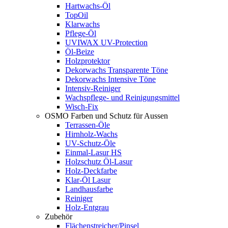
Hartwachs-Öl
TopOil
Klarwachs
Pflege-Öl
UVIWAX UV-Protection
Öl-Beize
Holzprotektor
Dekorwachs Transparente Töne
Dekorwachs Intensive Töne
Intensiv-Reiniger
Wachspflege- und Reinigungsmittel
Wisch-Fix
OSMO Farben und Schutz für Aussen
Terrassen-Öle
Hirnholz-Wachs
UV-Schutz-Öle
Einmal-Lasur HS
Holzschutz Öl-Lasur
Holz-Deckfarbe
Klar-Öl Lasur
Landhausfarbe
Reiniger
Holz-Entgrau
Zubehör
Flächenstreicher/Pinsel