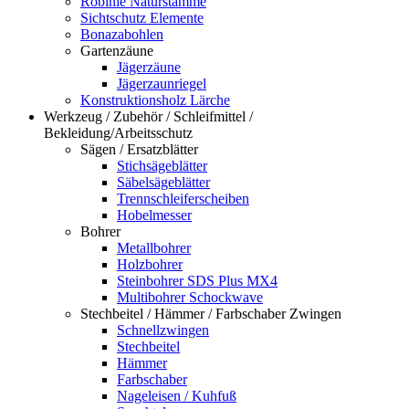
Robinie Naturstämme
Sichtschutz Elemente
Bonazabohlen
Gartenzäune
Jägerzäune
Jägerzaunriegel
Konstruktionsholz Lärche
Werkzeug / Zubehör / Schleifmittel /
Bekleidung/Arbeitsschutz
Sägen / Ersatzblätter
Stichsägeblätter
Säbelsägeblätter
Trennschleiferscheiben
Hobelmesser
Bohrer
Metallbohrer
Holzbohrer
Steinbohrer SDS Plus MX4
Multibohrer Schockwave
Stechbeitel / Hämmer / Farbschaber Zwingen
Schnellzwingen
Stechbeitel
Hämmer
Farbschaber
Nageleisen / Kuhfuß