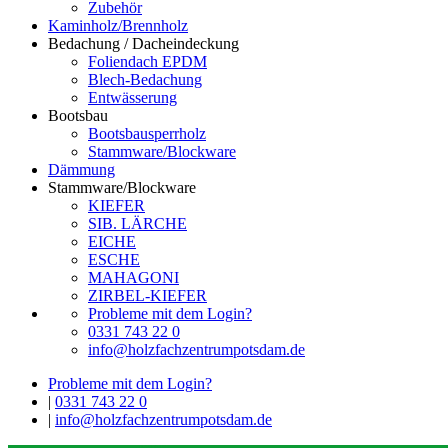
Zubehör
Kaminholz/Brennholz
Bedachung / Dacheindeckung
Foliendach EPDM
Blech-Bedachung
Entwässerung
Bootsbau
Bootsbausperrholz
Stammware/Blockware
Dämmung
Stammware/Blockware
KIEFER
SIB. LÄRCHE
EICHE
ESCHE
MAHAGONI
ZIRBEL-KIEFER
Probleme mit dem Login?
0331 743 22 0
info@holzfachzentrumpotsdam.de
Probleme mit dem Login?
|
0331 743 22 0
|
info@holzfachzentrumpotsdam.de