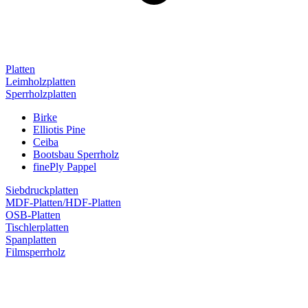
Platten
Leimholzplatten
Sperrholzplatten
Birke
Elliotis Pine
Ceiba
Bootsbau Sperrholz
finePly Pappel
Siebdruckplatten
MDF-Platten/HDF-Platten
OSB-Platten
Tischlerplatten
Spanplatten
Filmsperrholz