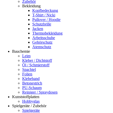
Zubehör
Bekleidung
Kopfbedeckung
T-Shirt / Nicki
Pullover / Hoodie
Schutzbrille
Jacken
Thermobekleidung
Arbeitsschuhe
Gehörschutz
Atemschutz
Bauchemie
Leim
Kleber / Dichtstoff
Öl / Schmierstoff
Spachtel
Folien
Klebeband
Betonestrich
PU-Schaum
Reiniger / Spraydosen
Kunststoffplatten
Hobbyglas
Spielgeräte / Zubehör
Spielgeräte