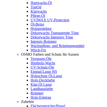
Hartwachs-Öl
TopOil
Klarwachs
Pflege-Öl
UVIWAX UV-Protection
Öl-Beize
Holzprotektor
Dekorwachs Transparente Töne
Dekorwachs Intensive Töne
Intensiv-Reiniger
Wachspflege- und Reinigungsmittel
Wisch-Fix
OSMO Farben und Schutz für Aussen
Terrassen-Öle
Hirnholz-Wachs
UV-Schutz-Öle
Einmal-Lasur HS
Holzschutz Öl-Lasur
Holz-Deckfarbe
Klar-Öl Lasur
Landhausfarbe
Reiniger
Holz-Entgrau
Zubehör
Flächenstreicher/Pinsel