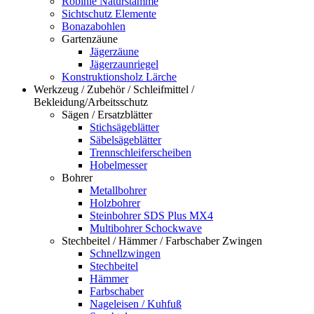
Robinie Naturstämme
Sichtschutz Elemente
Bonazabohlen
Gartenzäune
Jägerzäune
Jägerzaunriegel
Konstruktionsholz Lärche
Werkzeug / Zubehör / Schleifmittel /
Bekleidung/Arbeitsschutz
Sägen / Ersatzblätter
Stichsägeblätter
Säbelsägeblätter
Trennschleiferscheiben
Hobelmesser
Bohrer
Metallbohrer
Holzbohrer
Steinbohrer SDS Plus MX4
Multibohrer Schockwave
Stechbeitel / Hämmer / Farbschaber Zwingen
Schnellzwingen
Stechbeitel
Hämmer
Farbschaber
Nageleisen / Kuhfuß