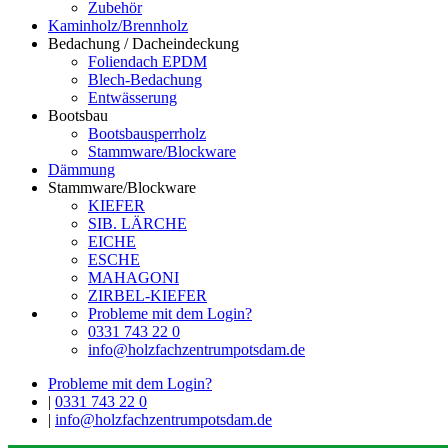
Zubehör
Kaminholz/Brennholz
Bedachung / Dacheindeckung
Foliendach EPDM
Blech-Bedachung
Entwässerung
Bootsbau
Bootsbausperrholz
Stammware/Blockware
Dämmung
Stammware/Blockware
KIEFER
SIB. LÄRCHE
EICHE
ESCHE
MAHAGONI
ZIRBEL-KIEFER
Probleme mit dem Login?
0331 743 22 0
info@holzfachzentrumpotsdam.de
Probleme mit dem Login?
|
0331 743 22 0
|
info@holzfachzentrumpotsdam.de