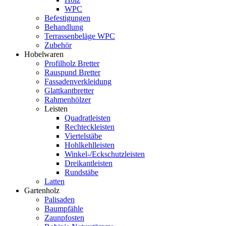
WPC
Befestigungen
Behandlung
Terrassenbeläge WPC
Zubehör
Hobelwaren
Profilholz Bretter
Rauspund Bretter
Fassadenverkleidung
Glattkantbretter
Rahmenhölzer
Leisten
Quadratleisten
Rechteckleisten
Viertelstäbe
Hohlkehlleisten
Winkel-/Eckschutzleisten
Dreikantleisten
Rundstäbe
Latten
Gartenholz
Palisaden
Baumpfähle
Zaunpfosten