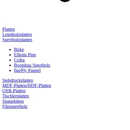
Platten
Leimholzplatten
Sperrholzplatten
Birke
Elliotis Pine
Ceiba
Bootsbau Sperrholz
finePly Pappel
Siebdruckplatten
MDF-Platten/HDF-Platten
OSB-Platten
Tischlerplatten
Spanplatten
Filmsperrholz