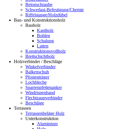
Betonschraube
Schwerlast-Befestigung/Chemie
Riffelstange/Holzdübel
Bau- und Konstruktionsholz
Bauholz
Kantholz
Bohlen
Schalung
Latten
Konstruktionsvollholz
Brettschichtholz
Holzverbinder / Beschläge
Winkelverbinder
Balkenschuh
Pfostenträger
Lochbleche
Sparrenpfettenanker
Windrispenband
Flechtzaunverbinder
Beschläge
Terrassen
Terrassenbeläge Holz
Unterkonstruktion
Aluminium
Holz