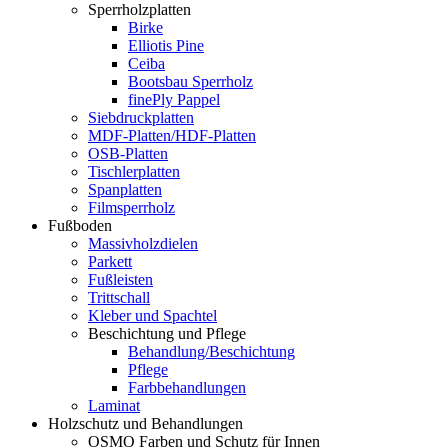
Sperrholzplatten
Birke
Elliotis Pine
Ceiba
Bootsbau Sperrholz
finePly Pappel
Siebdruckplatten
MDF-Platten/HDF-Platten
OSB-Platten
Tischlerplatten
Spanplatten
Filmsperrholz
Fußboden
Massivholzdielen
Parkett
Fußleisten
Trittschall
Kleber und Spachtel
Beschichtung und Pflege
Behandlung/Beschichtung
Pflege
Farbbehandlungen
Laminat
Holzschutz und Behandlungen
OSMO Farben und Schutz für Innen