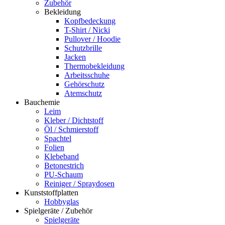
Zubehör
Bekleidung
Kopfbedeckung
T-Shirt / Nicki
Pullover / Hoodie
Schutzbrille
Jacken
Thermobekleidung
Arbeitsschuhe
Gehörschutz
Atemschutz
Bauchemie
Leim
Kleber / Dichtstoff
Öl / Schmierstoff
Spachtel
Folien
Klebeband
Betonestrich
PU-Schaum
Reiniger / Spraydosen
Kunststoffplatten
Hobbyglas
Spielgeräte / Zubehör
Spielgeräte