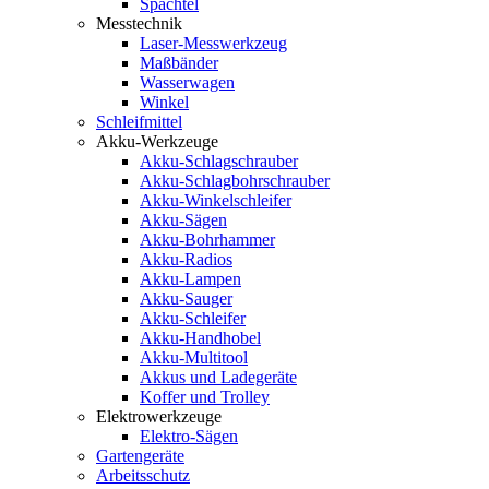
Spachtel
Messtechnik
Laser-Messwerkzeug
Maßbänder
Wasserwagen
Winkel
Schleifmittel
Akku-Werkzeuge
Akku-Schlagschrauber
Akku-Schlagbohrschrauber
Akku-Winkelschleifer
Akku-Sägen
Akku-Bohrhammer
Akku-Radios
Akku-Lampen
Akku-Sauger
Akku-Schleifer
Akku-Handhobel
Akku-Multitool
Akkus und Ladegeräte
Koffer und Trolley
Elektrowerkzeuge
Elektro-Sägen
Gartengeräte
Arbeitsschutz