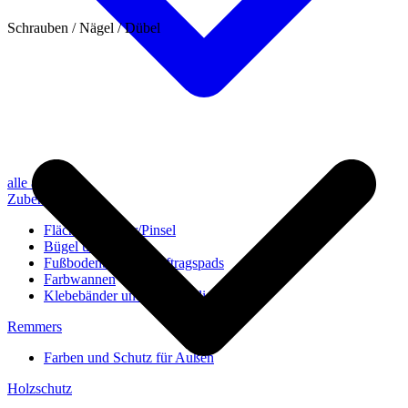
Schrauben / Nägel / Dübel
alle anzeigen
Zubehör
Flächenstreicher/Pinsel
Bügel und Rollen
Fußbodenbürsten/Auftragspads
Farbwannen
Klebebänder und Abdeckvlies
Remmers
Farben und Schutz für Außen
Holzschutz