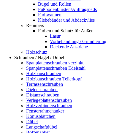
Bügel und Rollen
Fußbodenbürsten/Auftragspads
Farbwannen
Klebebänder und Abdeckvlies
Remmers
Farben und Schutz für Außen
Lasur
Vorbehandlung / Grundierung
Deckende Anstriche
Holzschutz
Schrauben / Nägel / Dübel
Spanplattenschrauben verzinkt
Spanplattenschrauben Edelstahl
Holzbauschrauben
Holzbauschrauben Tellerkopf
Terrassenschrauben
Dielenschrauben
Distanzschrauben
Verlegeplattenschrauben
Holzverbinderschrauben
Fensterrahmenanker
Konusplättchen
Dübel
Langschaftdübel
Bolzenanker