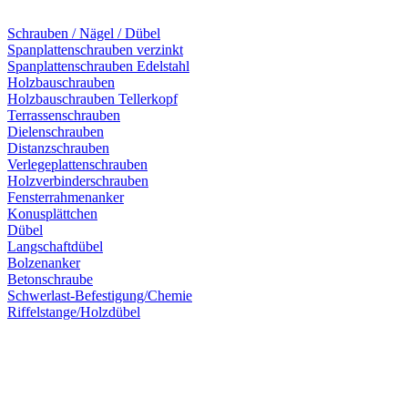
Schrauben / Nägel / Dübel
Spanplattenschrauben verzinkt
Spanplattenschrauben Edelstahl
Holzbauschrauben
Holzbauschrauben Tellerkopf
Terrassenschrauben
Dielenschrauben
Distanzschrauben
Verlegeplattenschrauben
Holzverbinderschrauben
Fensterrahmenanker
Konusplättchen
Dübel
Langschaftdübel
Bolzenanker
Betonschraube
Schwerlast-Befestigung/Chemie
Riffelstange/Holzdübel