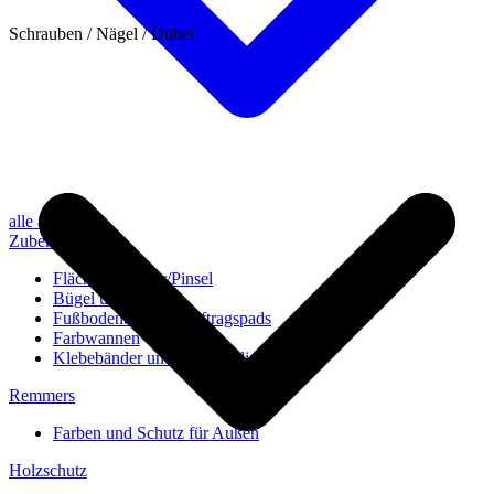
Schrauben / Nägel / Dübel
alle anzeigen
Zubehör
Flächenstreicher/Pinsel
Bügel und Rollen
Fußbodenbürsten/Auftragspads
Farbwannen
Klebebänder und Abdeckvlies
Remmers
Farben und Schutz für Außen
Holzschutz