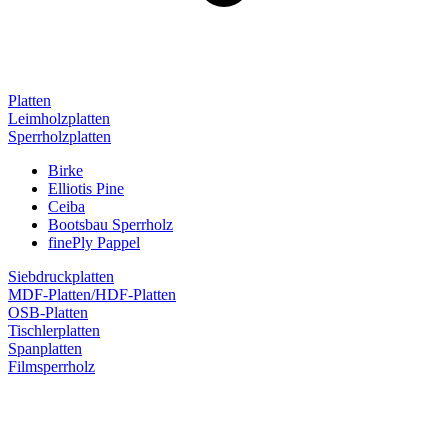
Platten
Leimholzplatten
Sperrholzplatten
Birke
Elliotis Pine
Ceiba
Bootsbau Sperrholz
finePly Pappel
Siebdruckplatten
MDF-Platten/HDF-Platten
OSB-Platten
Tischlerplatten
Spanplatten
Filmsperrholz