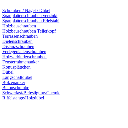
Schrauben / Nägel / Dübel
Spanplattenschrauben verzinkt
Spanplattenschrauben Edelstahl
Holzbauschrauben
Holzbauschrauben Tellerkopf
Terrassenschrauben
Dielenschrauben
Distanzschrauben
Verlegeplattenschrauben
Holzverbinderschrauben
Fensterrahmenanker
Konusplättchen
Dübel
Langschaftdübel
Bolzenanker
Betonschraube
Schwerlast-Befestigung/Chemie
Riffelstange/Holzdübel