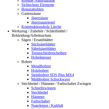
Robinie Naturstämme
Sichtschutz Elemente
Bonazabohlen
Gartenzäune
Jägerzäune
Jägerzaunriegel
Konstruktionsholz Lärche
Werkzeug / Zubehör / Schleifmittel /
Bekleidung/Arbeitsschutz
Sägen / Ersatzblätter
Stichsägeblätter
Säbelsägeblätter
Trennschleiferscheiben
Hobelmesser
Bohrer
Metallbohrer
Holzbohrer
Steinbohrer SDS Plus MX4
Multibohrer Schockwave
Stechbeitel / Hämmer / Farbschaber Zwingen
Schnellzwingen
Stechbeitel
Hämmer
Farbschaber
Nageleisen / Kuhfuß