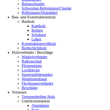
Betonschraube
Schwerlast-Befestigung/Chemie
Riffelstange/Holzdübel
Bau- und Konstruktionsholz
Bauholz
Kantholz
Bohlen
Schalung
Latten
Konstruktionsvollholz
Brettschichtholz
Holzverbinder / Beschläge
Winkelverbinder
Balkenschuh
Pfostenträger
Lochbleche
Sparrenpfettenanker
Windrispenband
Flechtzaunverbinder
Beschläge
Terrassen
Terrassenbeläge Holz
Unterkonstruktion
Aluminium
Holz