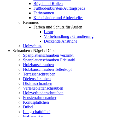
Bügel und Rollen
Fußbodenbürsten/Auftragspads
Farbwannen
Klebebänder und Abdeckvlies
Remmers
Farben und Schutz für Außen
Lasur
Vorbehandlung / Grundierung
Deckende Anstriche
Holzschutz
Schrauben / Nägel / Dübel
Spanplattenschrauben verzinkt
Spanplattenschrauben Edelstahl
Holzbauschrauben
Holzbauschrauben Tellerkopf
Terrassenschrauben
Dielenschrauben
Distanzschrauben
Verlegeplattenschrauben
Holzverbinderschrauben
Fensterrahmenanker
Konusplättchen
Dübel
Langschaftdübel
Bolzenanker