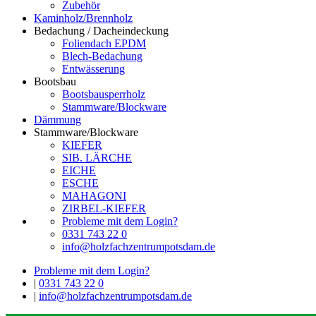
Zubehör
Kaminholz/Brennholz
Bedachung / Dacheindeckung
Foliendach EPDM
Blech-Bedachung
Entwässerung
Bootsbau
Bootsbausperrholz
Stammware/Blockware
Dämmung
Stammware/Blockware
KIEFER
SIB. LÄRCHE
EICHE
ESCHE
MAHAGONI
ZIRBEL-KIEFER
Probleme mit dem Login?
0331 743 22 0
info@holzfachzentrumpotsdam.de
Probleme mit dem Login?
|
0331 743 22 0
|
info@holzfachzentrumpotsdam.de