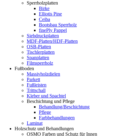
Sperrholzplatten
Birke
Elliotis Pine
Ceiba
Bootsbau Sperrholz
finePly Pappel
Siebdruckplatten
MDF-Platten/HDF-Platten
OSB-Platten
Tischlerplatten
Spanplatten
Filmsperrholz
Fußboden
Massivholzdielen
Parkett
Fußleisten
Trittschall
Kleber und Spachtel
Beschichtung und Pflege
Behandlung/Beschichtung
Pflege
Farbbehandlungen
Laminat
Holzschutz und Behandlungen
OSMO Farben und Schutz für Innen