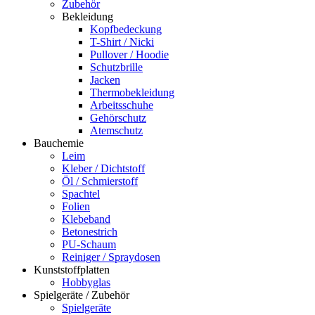
Zubehör
Bekleidung
Kopfbedeckung
T-Shirt / Nicki
Pullover / Hoodie
Schutzbrille
Jacken
Thermobekleidung
Arbeitsschuhe
Gehörschutz
Atemschutz
Bauchemie
Leim
Kleber / Dichtstoff
Öl / Schmierstoff
Spachtel
Folien
Klebeband
Betonestrich
PU-Schaum
Reiniger / Spraydosen
Kunststoffplatten
Hobbyglas
Spielgeräte / Zubehör
Spielgeräte