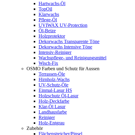
Hartwachs-Öl
TopOil
Klarwachs
Pflege-Öl
UVIWAX UV-Protection
Öl-Beize
Holzprotektor
Dekorwachs Transparente Töne
Dekorwachs Intensive Töne
Intensiv-Reiniger
Wachspflege- und Reinigungsmittel
Wisch-Fix
OSMO Farben und Schutz für Aussen
Terrassen-Öle
Hirnholz-Wachs
UV-Schutz-Öle
Einmal-Lasur HS
Holzschutz Öl-Lasur
Holz-Deckfarbe
Klar-Öl Lasur
Landhausfarbe
Reiniger
Holz-Entgrau
Zubehör
Flächenstreicher/Pinsel