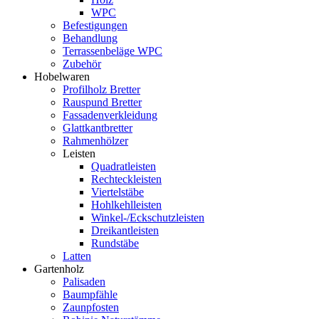
WPC
Befestigungen
Behandlung
Terrassenbeläge WPC
Zubehör
Hobelwaren
Profilholz Bretter
Rauspund Bretter
Fassadenverkleidung
Glattkantbretter
Rahmenhölzer
Leisten
Quadratleisten
Rechteckleisten
Viertelstäbe
Hohlkehlleisten
Winkel-/Eckschutzleisten
Dreikantleisten
Rundstäbe
Latten
Gartenholz
Palisaden
Baumpfähle
Zaunpfosten