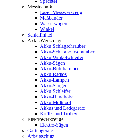
Spachtel
Messtechnik
Laser-Messwerkzeug
Maßbänder
Wasserwagen
Winkel
Schleifmittel
Akku-Werkzeuge
Akku-Schlagschrauber
Akku-Schlagbohrschrauber
Akku-Winkelschleifer
Akku-Sägen
Akku-Bohrhammer
Akku-Radios
Akku-Lampen
Akku-Sauger
Akku-Schleifer
Akku-Handhobel
Akku-Multitool
Akkus und Ladegeräte
Koffer und Trolley
Elektrowerkzeuge
Elektro-Sägen
Gartengeräte
Arbeitsschutz