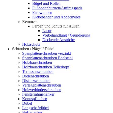
Bügel und Rollen
Fußbodenbürsten/Auftragspads
Farbwannen
Klebebänder und Abdeckvlies
Remmers
Farben und Schutz für Außen
Lasur
Vorbehandlung / Grundierung
Deckende Anstriche
Holzschutz
Schrauben / Nägel / Dübel
Spanplattenschrauben verzinkt
Spanplattenschrauben Edelstahl
Holzbauschrauben
Holzbauschrauben Tellerkopf
Terrassenschrauben
Dielenschrauben
Distanzschrauben
Verlegeplattenschrauben
Holzverbinderschrauben
Fensterrahmenanker
Konusplättchen
Dübel
Langschaftdübel
Bolzenanker