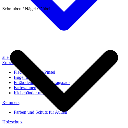
Schrauben / Nägel / Dübel
alle anzeigen
Zubehör
Flächenstreicher/Pinsel
Bügel und Rollen
Fußbodenbürsten/Auftragspads
Farbwannen
Klebebänder und Abdeckvlies
Remmers
Farben und Schutz für Außen
Holzschutz