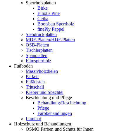
Sperrholzplatten
Birke
Elliotis Pine
Ceiba
Bootsbau Sperrholz
finePly Pappel
Siebdruckplatten
MDF-Platten/HDF-Platten
OSB-Platten
Tischlerplatten
Spanplatten
Filmsperrholz
Fußboden
Massivholzdielen
Parkett
Fußleisten
Trittschall
Kleber und Spachtel
Beschichtung und Pflege
Behandlung/Beschichtung
Pflege
Farbbehandlungen
Laminat
Holzschutz und Behandlungen
OSMO Farben und Schutz für Innen