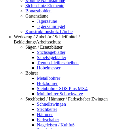
Robinie Naturstämme
Sichtschutz Elemente
Bonazabohlen
Gartenzäune
Jägerzäune
Jägerzaunriegel
Konstruktionsholz Lärche
Werkzeug / Zubehör / Schleifmittel /
Bekleidung/Arbeitsschutz
Sägen / Ersatzblätter
Stichsägeblätter
Säbelsägeblätter
Trennschleiferscheiben
Hobelmesser
Bohrer
Metallbohrer
Holzbohrer
Steinbohrer SDS Plus MX4
Multibohrer Schockwave
Stechbeitel / Hämmer / Farbschaber Zwingen
Schnellzwingen
Stechbeitel
Hämmer
Farbschaber
Nageleisen / Kuhfuß