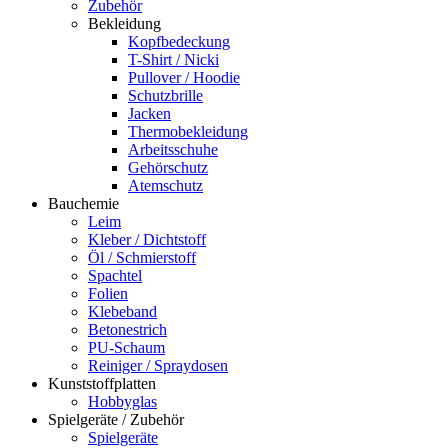
Zubehör
Bekleidung
Kopfbedeckung
T-Shirt / Nicki
Pullover / Hoodie
Schutzbrille
Jacken
Thermobekleidung
Arbeitsschuhe
Gehörschutz
Atemschutz
Bauchemie
Leim
Kleber / Dichtstoff
Öl / Schmierstoff
Spachtel
Folien
Klebeband
Betonestrich
PU-Schaum
Reiniger / Spraydosen
Kunststoffplatten
Hobbyglas
Spielgeräte / Zubehör
Spielgeräte