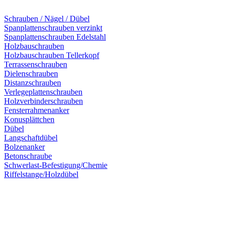
Schrauben / Nägel / Dübel
Spanplattenschrauben verzinkt
Spanplattenschrauben Edelstahl
Holzbauschrauben
Holzbauschrauben Tellerkopf
Terrassenschrauben
Dielenschrauben
Distanzschrauben
Verlegeplattenschrauben
Holzverbinderschrauben
Fensterrahmenanker
Konusplättchen
Dübel
Langschaftdübel
Bolzenanker
Betonschraube
Schwerlast-Befestigung/Chemie
Riffelstange/Holzdübel