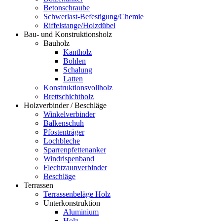
Betonschraube
Schwerlast-Befestigung/Chemie
Riffelstange/Holzdübel
Bau- und Konstruktionsholz
Bauholz
Kantholz
Bohlen
Schalung
Latten
Konstruktionsvollholz
Brettschichtholz
Holzverbinder / Beschläge
Winkelverbinder
Balkenschuh
Pfostenträger
Lochbleche
Sparrenpfettenanker
Windrispenband
Flechtzaunverbinder
Beschläge
Terrassen
Terrassenbeläge Holz
Unterkonstruktion
Aluminium
Holz