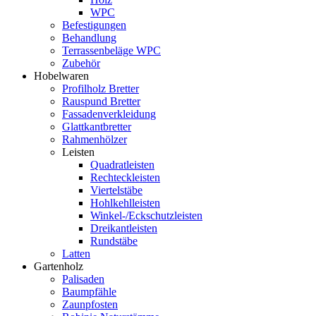
WPC
Befestigungen
Behandlung
Terrassenbeläge WPC
Zubehör
Hobelwaren
Profilholz Bretter
Rauspund Bretter
Fassadenverkleidung
Glattkantbretter
Rahmenhölzer
Leisten
Quadratleisten
Rechteckleisten
Viertelstäbe
Hohlkehlleisten
Winkel-/Eckschutzleisten
Dreikantleisten
Rundstäbe
Latten
Gartenholz
Palisaden
Baumpfähle
Zaunpfosten