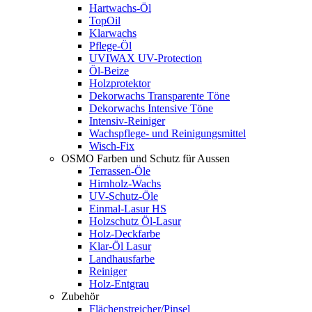
Hartwachs-Öl
TopOil
Klarwachs
Pflege-Öl
UVIWAX UV-Protection
Öl-Beize
Holzprotektor
Dekorwachs Transparente Töne
Dekorwachs Intensive Töne
Intensiv-Reiniger
Wachspflege- und Reinigungsmittel
Wisch-Fix
OSMO Farben und Schutz für Aussen
Terrassen-Öle
Hirnholz-Wachs
UV-Schutz-Öle
Einmal-Lasur HS
Holzschutz Öl-Lasur
Holz-Deckfarbe
Klar-Öl Lasur
Landhausfarbe
Reiniger
Holz-Entgrau
Zubehör
Flächenstreicher/Pinsel