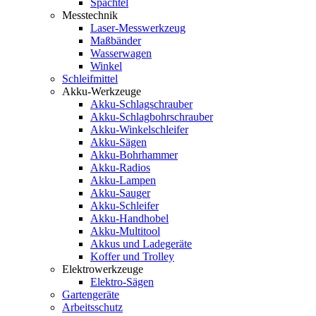
Spachtel
Messtechnik
Laser-Messwerkzeug
Maßbänder
Wasserwagen
Winkel
Schleifmittel
Akku-Werkzeuge
Akku-Schlagschrauber
Akku-Schlagbohrschrauber
Akku-Winkelschleifer
Akku-Sägen
Akku-Bohrhammer
Akku-Radios
Akku-Lampen
Akku-Sauger
Akku-Schleifer
Akku-Handhobel
Akku-Multitool
Akkus und Ladegeräte
Koffer und Trolley
Elektrowerkzeuge
Elektro-Sägen
Gartengeräte
Arbeitsschutz