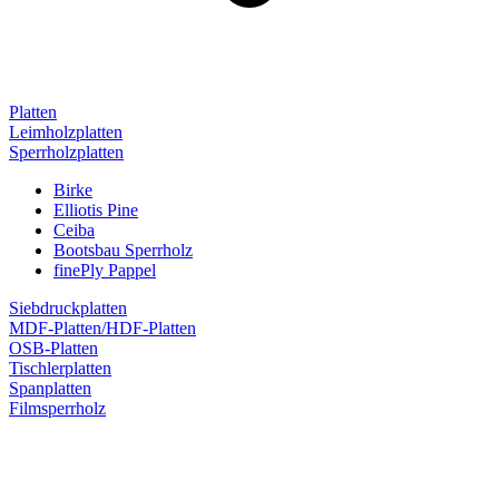
Platten
Leimholzplatten
Sperrholzplatten
Birke
Elliotis Pine
Ceiba
Bootsbau Sperrholz
finePly Pappel
Siebdruckplatten
MDF-Platten/HDF-Platten
OSB-Platten
Tischlerplatten
Spanplatten
Filmsperrholz