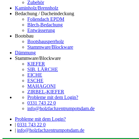
Zubehör
Kaminholz/Brennholz
Bedachung / Dacheindeckung
Foliendach EPDM
Blech-Bedachung
Entwässerung
Bootsbau
Bootsbausperrholz
Stammware/Blockware
Dämmung
Stammware/Blockware
KIEFER
SIB. LÄRCHE
EICHE
ESCHE
MAHAGONI
ZIRBEL-KIEFER
Probleme mit dem Login?
0331 743 22 0
info@holzfachzentrumpotsdam.de
Probleme mit dem Login?
|
0331 743 22 0
|
info@holzfachzentrumpotsdam.de