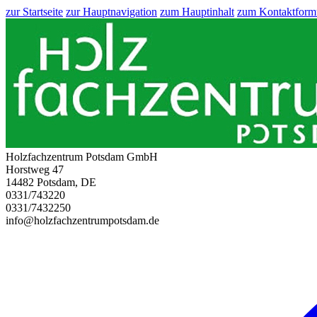
zur Startseite
zur Hauptnavigation
zum Hauptinhalt
zum Kontaktform
Holzfachzentrum Potsdam GmbH
Horstweg 47
14482 Potsdam, DE
0331/743220
0331/7432250
info@holzfachzentrumpotsdam.de