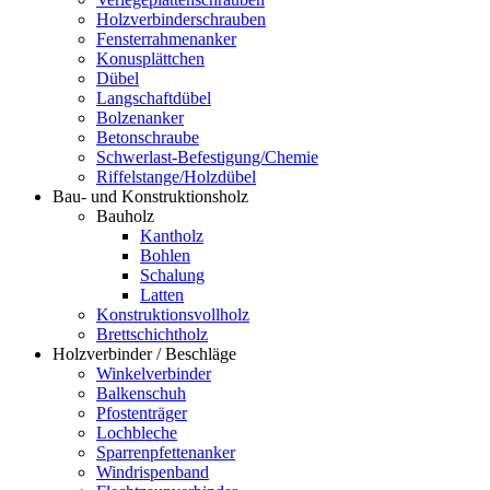
Holzverbinderschrauben
Fensterrahmenanker
Konusplättchen
Dübel
Langschaftdübel
Bolzenanker
Betonschraube
Schwerlast-Befestigung/Chemie
Riffelstange/Holzdübel
Bau- und Konstruktionsholz
Bauholz
Kantholz
Bohlen
Schalung
Latten
Konstruktionsvollholz
Brettschichtholz
Holzverbinder / Beschläge
Winkelverbinder
Balkenschuh
Pfostenträger
Lochbleche
Sparrenpfettenanker
Windrispenband