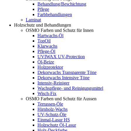
Behandlung/Beschichtung
Pflege
Farbbehandlungen
Laminat
Holzschutz und Behandlungen
OSMO Farben und Schutz für Innen
Hartwachs-Öl
TopOil
Klarwachs
Pflege-Öl
UVIWAX UV-Protection
Öl-Beize
Holzprotektor
Dekorwachs Transparente Töne
Dekorwachs Intensive Töne
Intensiv-Reiniger
Wachspflege- und Reinigungsmittel
Wisch-Fix
OSMO Farben und Schutz für Aussen
Terrassen-Öle
Hirnholz-Wachs
UV-Schutz-Öle
Einmal-Lasur HS
Holzschutz Öl-Lasur
Holz-Deckfarbe