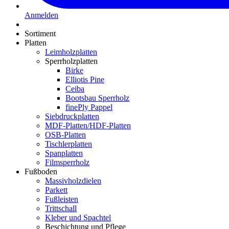
Anmelden
Sortiment
Platten
Leimholzplatten
Sperrholzplatten
Birke
Elliotis Pine
Ceiba
Bootsbau Sperrholz
finePly Pappel
Siebdruckplatten
MDF-Platten/HDF-Platten
OSB-Platten
Tischlerplatten
Spanplatten
Filmsperrholz
Fußboden
Massivholzdielen
Parkett
Fußleisten
Trittschall
Kleber und Spachtel
Beschichtung und Pflege