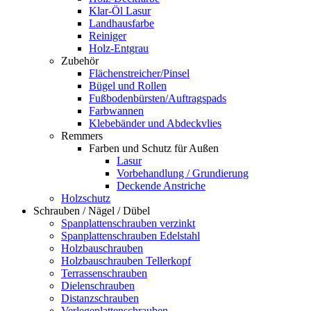
Klar-Öl Lasur
Landhausfarbe
Reiniger
Holz-Entgrau
Zubehör
Flächenstreicher/Pinsel
Bügel und Rollen
Fußbodenbürsten/Auftragspads
Farbwannen
Klebebänder und Abdeckvlies
Remmers
Farben und Schutz für Außen
Lasur
Vorbehandlung / Grundierung
Deckende Anstriche
Holzschutz
Schrauben / Nägel / Dübel
Spanplattenschrauben verzinkt
Spanplattenschrauben Edelstahl
Holzbauschrauben
Holzbauschrauben Tellerkopf
Terrassenschrauben
Dielenschrauben
Distanzschrauben
Verlegeplattenschrauben