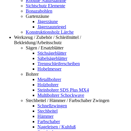
Robinie Naturstämme
Sichtschutz Elemente
Bonazabohlen
Gartenzäune
Jägerzäune
Jägerzaunriegel
Konstruktionsholz Lärche
Werkzeug / Zubehör / Schleifmittel /
Bekleidung/Arbeitsschutz
Sägen / Ersatzblätter
Stichsägeblätter
Säbelsägeblätter
Trennschleiferscheiben
Hobelmesser
Bohrer
Metallbohrer
Holzbohrer
Steinbohrer SDS Plus MX4
Multibohrer Schockwave
Stechbeitel / Hämmer / Farbschaber Zwingen
Schnellzwingen
Stechbeitel
Hämmer
Farbschaber
Nageleisen / Kuhfuß