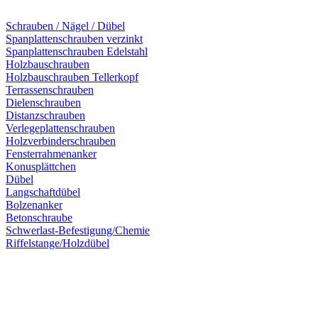
Schrauben / Nägel / Dübel
Spanplattenschrauben verzinkt
Spanplattenschrauben Edelstahl
Holzbauschrauben
Holzbauschrauben Tellerkopf
Terrassenschrauben
Dielenschrauben
Distanzschrauben
Verlegeplattenschrauben
Holzverbinderschrauben
Fensterrahmenanker
Konusplättchen
Dübel
Langschaftdübel
Bolzenanker
Betonschraube
Schwerlast-Befestigung/Chemie
Riffelstange/Holzdübel