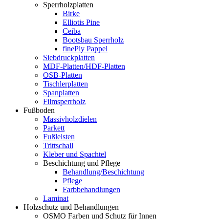
Sperrholzplatten
Birke
Elliotis Pine
Ceiba
Bootsbau Sperrholz
finePly Pappel
Siebdruckplatten
MDF-Platten/HDF-Platten
OSB-Platten
Tischlerplatten
Spanplatten
Filmsperrholz
Fußboden
Massivholzdielen
Parkett
Fußleisten
Trittschall
Kleber und Spachtel
Beschichtung und Pflege
Behandlung/Beschichtung
Pflege
Farbbehandlungen
Laminat
Holzschutz und Behandlungen
OSMO Farben und Schutz für Innen