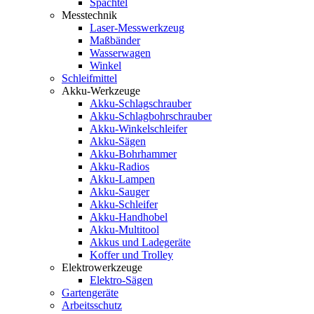
Spachtel
Messtechnik
Laser-Messwerkzeug
Maßbänder
Wasserwagen
Winkel
Schleifmittel
Akku-Werkzeuge
Akku-Schlagschrauber
Akku-Schlagbohrschrauber
Akku-Winkelschleifer
Akku-Sägen
Akku-Bohrhammer
Akku-Radios
Akku-Lampen
Akku-Sauger
Akku-Schleifer
Akku-Handhobel
Akku-Multitool
Akkus und Ladegeräte
Koffer und Trolley
Elektrowerkzeuge
Elektro-Sägen
Gartengeräte
Arbeitsschutz