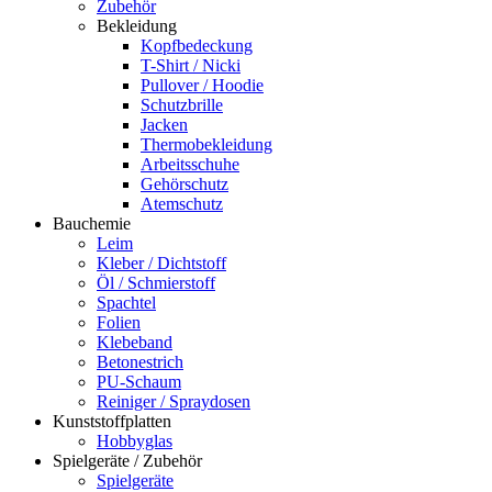
Zubehör
Bekleidung
Kopfbedeckung
T-Shirt / Nicki
Pullover / Hoodie
Schutzbrille
Jacken
Thermobekleidung
Arbeitsschuhe
Gehörschutz
Atemschutz
Bauchemie
Leim
Kleber / Dichtstoff
Öl / Schmierstoff
Spachtel
Folien
Klebeband
Betonestrich
PU-Schaum
Reiniger / Spraydosen
Kunststoffplatten
Hobbyglas
Spielgeräte / Zubehör
Spielgeräte