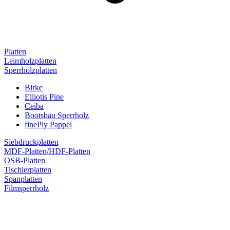
Platten
Leimholzplatten
Sperrholzplatten
Birke
Elliotis Pine
Ceiba
Bootsbau Sperrholz
finePly Pappel
Siebdruckplatten
MDF-Platten/HDF-Platten
OSB-Platten
Tischlerplatten
Spanplatten
Filmsperrholz