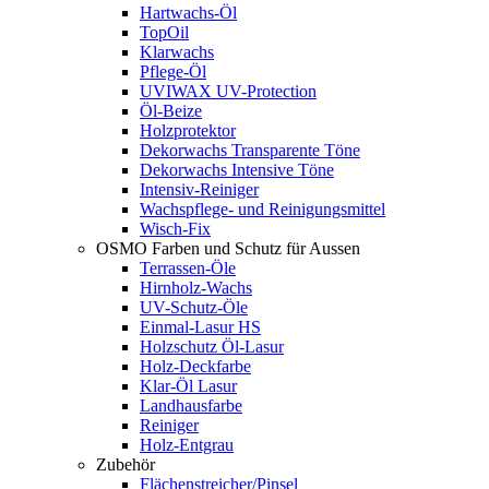
Hartwachs-Öl
TopOil
Klarwachs
Pflege-Öl
UVIWAX UV-Protection
Öl-Beize
Holzprotektor
Dekorwachs Transparente Töne
Dekorwachs Intensive Töne
Intensiv-Reiniger
Wachspflege- und Reinigungsmittel
Wisch-Fix
OSMO Farben und Schutz für Aussen
Terrassen-Öle
Hirnholz-Wachs
UV-Schutz-Öle
Einmal-Lasur HS
Holzschutz Öl-Lasur
Holz-Deckfarbe
Klar-Öl Lasur
Landhausfarbe
Reiniger
Holz-Entgrau
Zubehör
Flächenstreicher/Pinsel