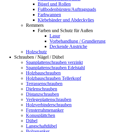
Bügel und Rollen
Fußbodenbürsten/Auftragspads
Farbwannen
Klebebänder und Abdeckvlies
Remmers
Farben und Schutz für Außen
Lasur
Vorbehandlung / Grundierung
Deckende Anstriche
Holzschutz
Schrauben / Nägel / Dübel
Spanplattenschrauben verzinkt
Spanplattenschrauben Edelstahl
Holzbauschrauben
Holzbauschrauben Tellerkopf
Terrassenschrauben
Dielenschrauben
Distanzschrauben
Verlegeplattenschrauben
Holzverbinderschrauben
Fensterrahmenanker
Konusplättchen
Dübel
Langschaftdübel
Bolzenanker