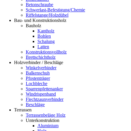
Betonschraube
Schwerlast-Befestigung/Chemie
Riffelstange/Holzdübel
Bau- und Konstruktionsholz
Bauholz
Kantholz
Bohlen
Schalung
Latten
Konstruktionsvollholz
Brettschichtholz
Holzverbinder / Beschläge
Winkelverbinder
Balkenschuh
Pfostenträger
Lochbleche
Sparrenpfettenanker
Windrispenband
Flechtzaunverbinder
Beschläge
Terrassen
Terrassenbeläge Holz
Unterkonstruktion
Aluminium
Holz