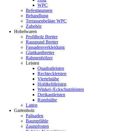
WPC
Befestigungen
Behandlung
Terrassenbeläge WPC
Zubehör
Hobelwaren
Profilholz Bretter
Rauspund Bretter
Fassadenverkleidung
Glattkantbretter
Rahmenhölzer
Leisten
Quadratleisten
Rechteckleisten
Viertelstäbe
Hohlkehlleisten
Winkel-/Eckschutzleisten
Dreikantleisten
Rundstäbe
Latten
Gartenholz
Palisaden
Baumpfähle
Zaunpfosten