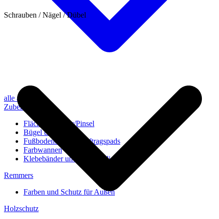
Schrauben / Nägel / Dübel
alle anzeigen
Zubehör
Flächenstreicher/Pinsel
Bügel und Rollen
Fußbodenbürsten/Auftragspads
Farbwannen
Klebebänder und Abdeckvlies
Remmers
Farben und Schutz für Außen
Holzschutz