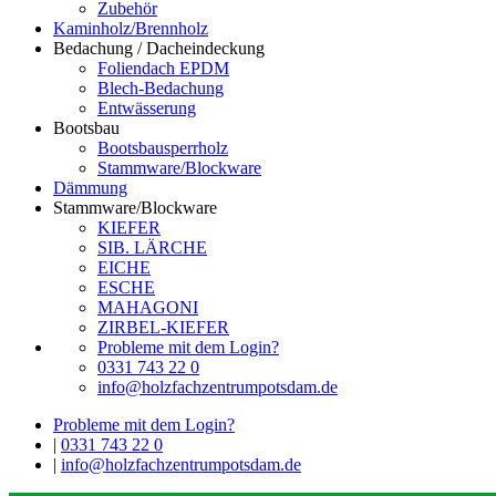
Zubehör
Kaminholz/Brennholz
Bedachung / Dacheindeckung
Foliendach EPDM
Blech-Bedachung
Entwässerung
Bootsbau
Bootsbausperrholz
Stammware/Blockware
Dämmung
Stammware/Blockware
KIEFER
SIB. LÄRCHE
EICHE
ESCHE
MAHAGONI
ZIRBEL-KIEFER
Probleme mit dem Login?
0331 743 22 0
info@holzfachzentrumpotsdam.de
Probleme mit dem Login?
|
0331 743 22 0
|
info@holzfachzentrumpotsdam.de