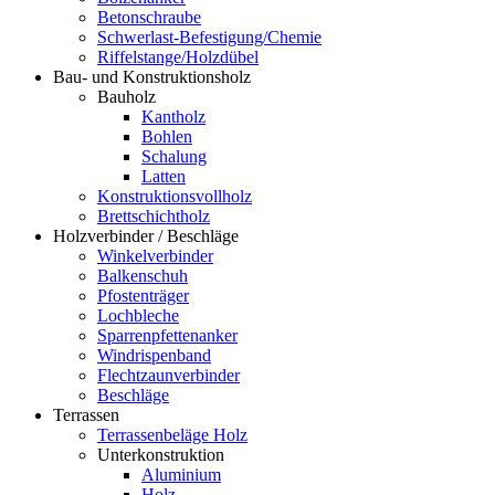
Betonschraube
Schwerlast-Befestigung/Chemie
Riffelstange/Holzdübel
Bau- und Konstruktionsholz
Bauholz
Kantholz
Bohlen
Schalung
Latten
Konstruktionsvollholz
Brettschichtholz
Holzverbinder / Beschläge
Winkelverbinder
Balkenschuh
Pfostenträger
Lochbleche
Sparrenpfettenanker
Windrispenband
Flechtzaunverbinder
Beschläge
Terrassen
Terrassenbeläge Holz
Unterkonstruktion
Aluminium
Holz