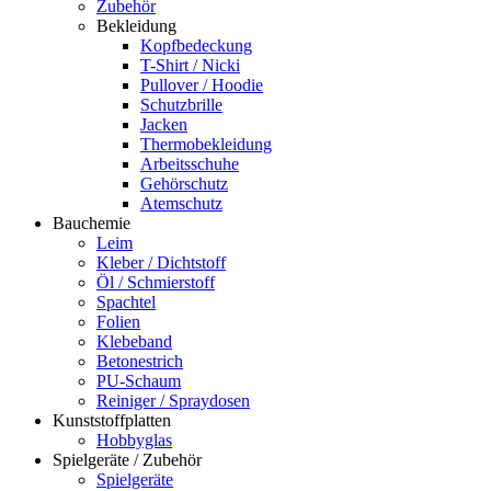
Zubehör
Bekleidung
Kopfbedeckung
T-Shirt / Nicki
Pullover / Hoodie
Schutzbrille
Jacken
Thermobekleidung
Arbeitsschuhe
Gehörschutz
Atemschutz
Bauchemie
Leim
Kleber / Dichtstoff
Öl / Schmierstoff
Spachtel
Folien
Klebeband
Betonestrich
PU-Schaum
Reiniger / Spraydosen
Kunststoffplatten
Hobbyglas
Spielgeräte / Zubehör
Spielgeräte