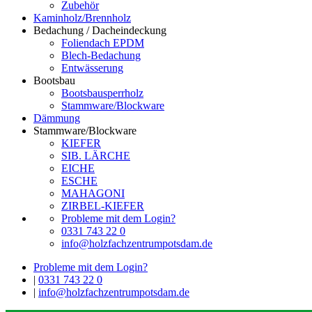
Zubehör
Kaminholz/Brennholz
Bedachung / Dacheindeckung
Foliendach EPDM
Blech-Bedachung
Entwässerung
Bootsbau
Bootsbausperrholz
Stammware/Blockware
Dämmung
Stammware/Blockware
KIEFER
SIB. LÄRCHE
EICHE
ESCHE
MAHAGONI
ZIRBEL-KIEFER
Probleme mit dem Login?
0331 743 22 0
info@holzfachzentrumpotsdam.de
Probleme mit dem Login?
|
0331 743 22 0
|
info@holzfachzentrumpotsdam.de