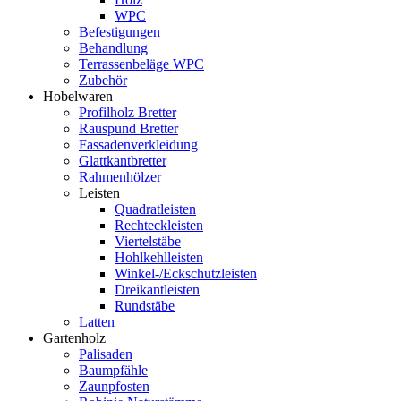
WPC
Befestigungen
Behandlung
Terrassenbeläge WPC
Zubehör
Hobelwaren
Profilholz Bretter
Rauspund Bretter
Fassadenverkleidung
Glattkantbretter
Rahmenhölzer
Leisten
Quadratleisten
Rechteckleisten
Viertelstäbe
Hohlkehlleisten
Winkel-/Eckschutzleisten
Dreikantleisten
Rundstäbe
Latten
Gartenholz
Palisaden
Baumpfähle
Zaunpfosten