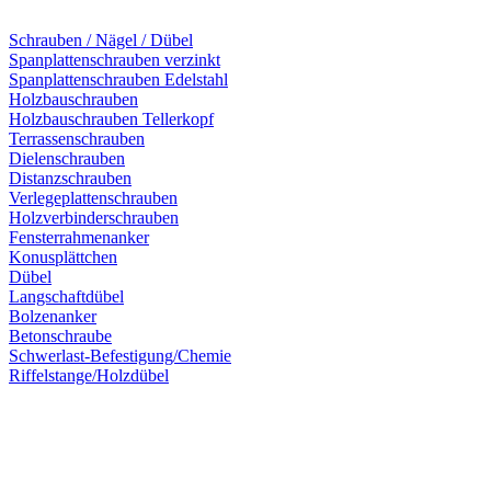
Schrauben / Nägel / Dübel
Spanplattenschrauben verzinkt
Spanplattenschrauben Edelstahl
Holzbauschrauben
Holzbauschrauben Tellerkopf
Terrassenschrauben
Dielenschrauben
Distanzschrauben
Verlegeplattenschrauben
Holzverbinderschrauben
Fensterrahmenanker
Konusplättchen
Dübel
Langschaftdübel
Bolzenanker
Betonschraube
Schwerlast-Befestigung/Chemie
Riffelstange/Holzdübel