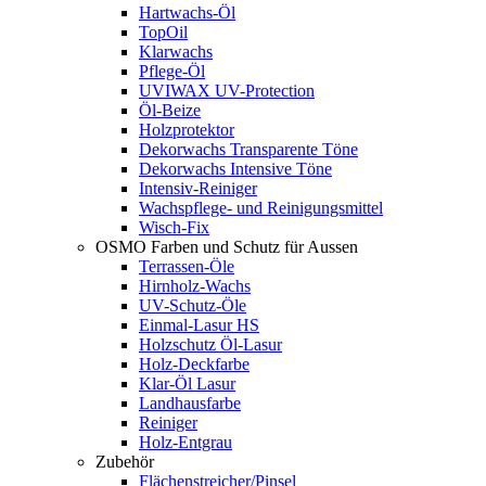
Hartwachs-Öl
TopOil
Klarwachs
Pflege-Öl
UVIWAX UV-Protection
Öl-Beize
Holzprotektor
Dekorwachs Transparente Töne
Dekorwachs Intensive Töne
Intensiv-Reiniger
Wachspflege- und Reinigungsmittel
Wisch-Fix
OSMO Farben und Schutz für Aussen
Terrassen-Öle
Hirnholz-Wachs
UV-Schutz-Öle
Einmal-Lasur HS
Holzschutz Öl-Lasur
Holz-Deckfarbe
Klar-Öl Lasur
Landhausfarbe
Reiniger
Holz-Entgrau
Zubehör
Flächenstreicher/Pinsel