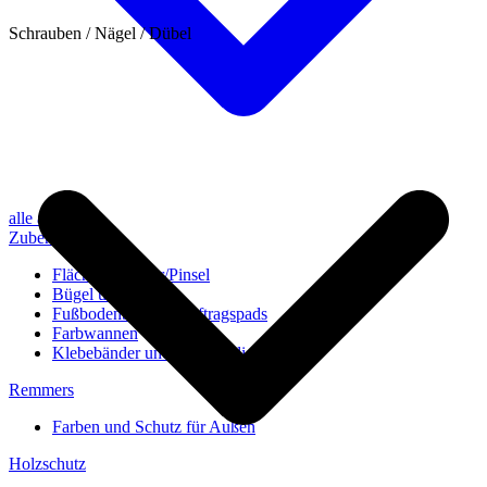
Schrauben / Nägel / Dübel
alle anzeigen
Zubehör
Flächenstreicher/Pinsel
Bügel und Rollen
Fußbodenbürsten/Auftragspads
Farbwannen
Klebebänder und Abdeckvlies
Remmers
Farben und Schutz für Außen
Holzschutz