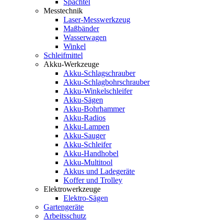
Spachtel
Messtechnik
Laser-Messwerkzeug
Maßbänder
Wasserwagen
Winkel
Schleifmittel
Akku-Werkzeuge
Akku-Schlagschrauber
Akku-Schlagbohrschrauber
Akku-Winkelschleifer
Akku-Sägen
Akku-Bohrhammer
Akku-Radios
Akku-Lampen
Akku-Sauger
Akku-Schleifer
Akku-Handhobel
Akku-Multitool
Akkus und Ladegeräte
Koffer und Trolley
Elektrowerkzeuge
Elektro-Sägen
Gartengeräte
Arbeitsschutz