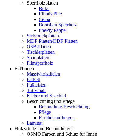
Sperrholzplatten
Birke
Elliotis Pine
Ceiba
Bootsbau Sperrholz
finePly Pappel
Siebdruckplatten
MDF-Platten/HDF-Platten
OSB-Platten
Tischlerplatten
Spanplatten
Filmsperrholz
Fußboden
Massivholzdielen
Parkett
Fußleisten
Trittschall
Kleber und Spachtel
Beschichtung und Pflege
Behandlung/Beschichtung
Pflege
Farbbehandlungen
Laminat
Holzschutz und Behandlungen
OSMO Farben und Schutz für Innen