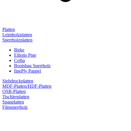
Platten
Leimholzplatten
Sperrholzplatten
Birke
Elliotis Pine
Ceiba
Bootsbau Sperrholz
finePly Pappel
Siebdruckplatten
MDF-Platten/HDF-Platten
OSB-Platten
Tischlerplatten
Spanplatten
Filmsperrholz