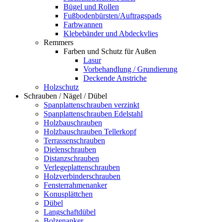
Bügel und Rollen
Fußbodenbürsten/Auftragspads
Farbwannen
Klebebänder und Abdeckvlies
Remmers
Farben und Schutz für Außen
Lasur
Vorbehandlung / Grundierung
Deckende Anstriche
Holzschutz
Schrauben / Nägel / Dübel
Spanplattenschrauben verzinkt
Spanplattenschrauben Edelstahl
Holzbauschrauben
Holzbauschrauben Tellerkopf
Terrassenschrauben
Dielenschrauben
Distanzschrauben
Verlegeplattenschrauben
Holzverbinderschrauben
Fensterrahmenanker
Konusplättchen
Dübel
Langschaftdübel
Bolzenanker