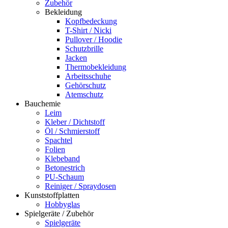
Zubehör
Bekleidung
Kopfbedeckung
T-Shirt / Nicki
Pullover / Hoodie
Schutzbrille
Jacken
Thermobekleidung
Arbeitsschuhe
Gehörschutz
Atemschutz
Bauchemie
Leim
Kleber / Dichtstoff
Öl / Schmierstoff
Spachtel
Folien
Klebeband
Betonestrich
PU-Schaum
Reiniger / Spraydosen
Kunststoffplatten
Hobbyglas
Spielgeräte / Zubehör
Spielgeräte