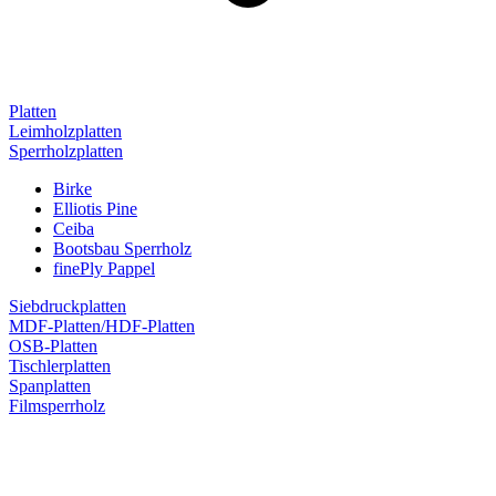
Platten
Leimholzplatten
Sperrholzplatten
Birke
Elliotis Pine
Ceiba
Bootsbau Sperrholz
finePly Pappel
Siebdruckplatten
MDF-Platten/HDF-Platten
OSB-Platten
Tischlerplatten
Spanplatten
Filmsperrholz