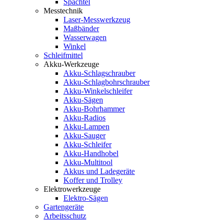
Spachtel
Messtechnik
Laser-Messwerkzeug
Maßbänder
Wasserwagen
Winkel
Schleifmittel
Akku-Werkzeuge
Akku-Schlagschrauber
Akku-Schlagbohrschrauber
Akku-Winkelschleifer
Akku-Sägen
Akku-Bohrhammer
Akku-Radios
Akku-Lampen
Akku-Sauger
Akku-Schleifer
Akku-Handhobel
Akku-Multitool
Akkus und Ladegeräte
Koffer und Trolley
Elektrowerkzeuge
Elektro-Sägen
Gartengeräte
Arbeitsschutz