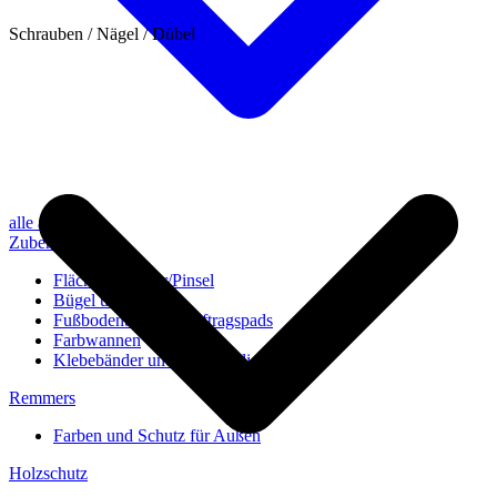
Schrauben / Nägel / Dübel
alle anzeigen
Zubehör
Flächenstreicher/Pinsel
Bügel und Rollen
Fußbodenbürsten/Auftragspads
Farbwannen
Klebebänder und Abdeckvlies
Remmers
Farben und Schutz für Außen
Holzschutz