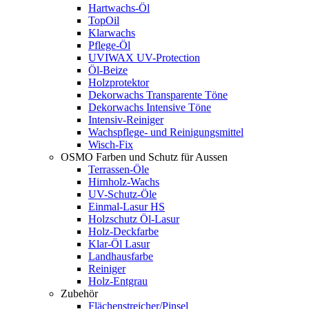
Hartwachs-Öl
TopOil
Klarwachs
Pflege-Öl
UVIWAX UV-Protection
Öl-Beize
Holzprotektor
Dekorwachs Transparente Töne
Dekorwachs Intensive Töne
Intensiv-Reiniger
Wachspflege- und Reinigungsmittel
Wisch-Fix
OSMO Farben und Schutz für Aussen
Terrassen-Öle
Hirnholz-Wachs
UV-Schutz-Öle
Einmal-Lasur HS
Holzschutz Öl-Lasur
Holz-Deckfarbe
Klar-Öl Lasur
Landhausfarbe
Reiniger
Holz-Entgrau
Zubehör
Flächenstreicher/Pinsel