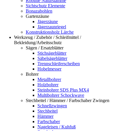
Robinie Naturstämme
Sichtschutz Elemente
Bonazabohlen
Gartenzäune
Jägerzäune
Jägerzaunriegel
Konstruktionsholz Lärche
Werkzeug / Zubehör / Schleifmittel /
Bekleidung/Arbeitsschutz
Sägen / Ersatzblätter
Stichsägeblätter
Säbelsägeblätter
Trennschleiferscheiben
Hobelmesser
Bohrer
Metallbohrer
Holzbohrer
Steinbohrer SDS Plus MX4
Multibohrer Schockwave
Stechbeitel / Hämmer / Farbschaber Zwingen
Schnellzwingen
Stechbeitel
Hämmer
Farbschaber
Nageleisen / Kuhfuß