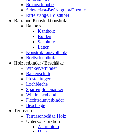
Betonschraube
Schwerlast-Befestigung/Chemie
Riffelstange/Holzdübel
Bau- und Konstruktionsholz
Bauholz
Kantholz
Bohlen
Schalung
Latten
Konstruktionsvollholz
Brettschichtholz
Holzverbinder / Beschläge
Winkelverbinder
Balkenschuh
Pfostenträger
Lochbleche
Sparrenpfettenanker
Windrispenband
Flechtzaunverbinder
Beschläge
Terrassen
Terrassenbeläge Holz
Unterkonstruktion
Aluminium
Holz