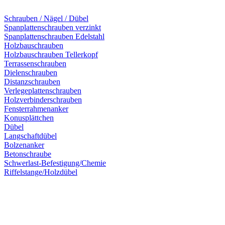
Schrauben / Nägel / Dübel
Spanplattenschrauben verzinkt
Spanplattenschrauben Edelstahl
Holzbauschrauben
Holzbauschrauben Tellerkopf
Terrassenschrauben
Dielenschrauben
Distanzschrauben
Verlegeplattenschrauben
Holzverbinderschrauben
Fensterrahmenanker
Konusplättchen
Dübel
Langschaftdübel
Bolzenanker
Betonschraube
Schwerlast-Befestigung/Chemie
Riffelstange/Holzdübel