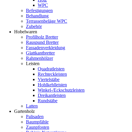
WPC
Befestigungen
Behandlung
Terrassenbeläge WPC
Zubehör
Hobelwaren
Profilholz Bretter
Rauspund Bretter
Fassadenverkleidung
Glattkantbretter
Rahmenhölzer
Leisten
Quadratleisten
Rechteckleisten
Viertelstäbe
Hohlkehlleisten
Winkel-/Eckschutzleisten
Dreikantleisten
Rundstäbe
Latten
Gartenholz
Palisaden
Baumpfähle
Zaunpfosten