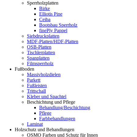
Sperrholzplatten
Birke
Elliotis Pine
Ceiba
Bootsbau Sperrholz
finePly Pappel
Siebdruckplatten
MDF-Platten/HDF-Platten
OSB-Platten
Tischlerplatten
Spanplatten
Filmsperrholz
Fußboden
Massivholzdielen
Parkett
Fußleisten
Trittschall
Kleber und Spachtel
Beschichtung und Pflege
Behandlung/Beschichtung
Pflege
Farbbehandlungen
Laminat
Holzschutz und Behandlungen
OSMO Farben und Schutz für Innen