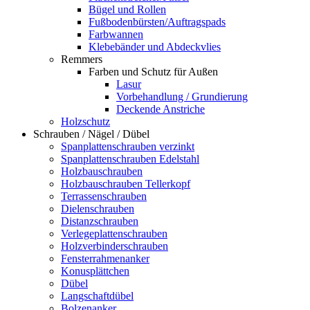
Bügel und Rollen
Fußbodenbürsten/Auftragspads
Farbwannen
Klebebänder und Abdeckvlies
Remmers
Farben und Schutz für Außen
Lasur
Vorbehandlung / Grundierung
Deckende Anstriche
Holzschutz
Schrauben / Nägel / Dübel
Spanplattenschrauben verzinkt
Spanplattenschrauben Edelstahl
Holzbauschrauben
Holzbauschrauben Tellerkopf
Terrassenschrauben
Dielenschrauben
Distanzschrauben
Verlegeplattenschrauben
Holzverbinderschrauben
Fensterrahmenanker
Konusplättchen
Dübel
Langschaftdübel
Bolzenanker