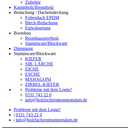
Zubehör
Kaminholz/Brennholz
Bedachung / Dacheindeckung
Foliendach EPDM
Blech-Bedachung
Entwässerung
Bootsbau
Bootsbausperrholz
Stammware/Blockware
Dämmung
Stammware/Blockware
KIEFER
SIB. LÄRCHE
EICHE
ESCHE
MAHAGONI
ZIRBEL-KIEFER
Probleme mit dem Login?
0331 743 22 0
info@holzfachzentrumpotsdam.de
Probleme mit dem Login?
|
0331 743 22 0
|
info@holzfachzentrumpotsdam.de