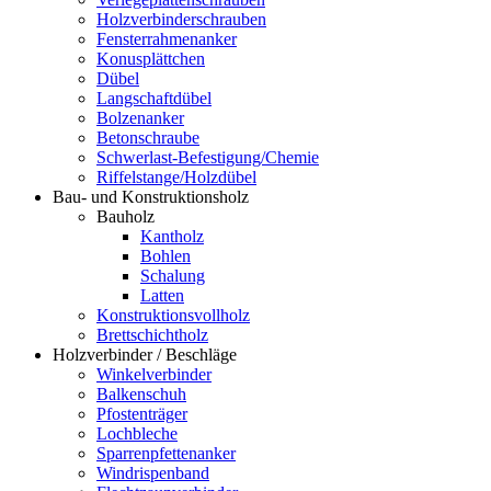
Holzverbinderschrauben
Fensterrahmenanker
Konusplättchen
Dübel
Langschaftdübel
Bolzenanker
Betonschraube
Schwerlast-Befestigung/Chemie
Riffelstange/Holzdübel
Bau- und Konstruktionsholz
Bauholz
Kantholz
Bohlen
Schalung
Latten
Konstruktionsvollholz
Brettschichtholz
Holzverbinder / Beschläge
Winkelverbinder
Balkenschuh
Pfostenträger
Lochbleche
Sparrenpfettenanker
Windrispenband