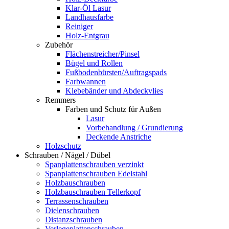
Klar-Öl Lasur
Landhausfarbe
Reiniger
Holz-Entgrau
Zubehör
Flächenstreicher/Pinsel
Bügel und Rollen
Fußbodenbürsten/Auftragspads
Farbwannen
Klebebänder und Abdeckvlies
Remmers
Farben und Schutz für Außen
Lasur
Vorbehandlung / Grundierung
Deckende Anstriche
Holzschutz
Schrauben / Nägel / Dübel
Spanplattenschrauben verzinkt
Spanplattenschrauben Edelstahl
Holzbauschrauben
Holzbauschrauben Tellerkopf
Terrassenschrauben
Dielenschrauben
Distanzschrauben
Verlegeplattenschrauben