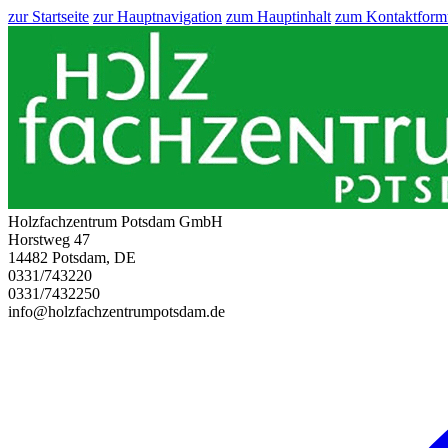
zur Startseite
zur Hauptnavigation
zum Hauptinhalt
zum Kontaktform
Holzfachzentrum Potsdam GmbH
Horstweg 47
14482 Potsdam, DE
0331/743220
0331/7432250
info@holzfachzentrumpotsdam.de