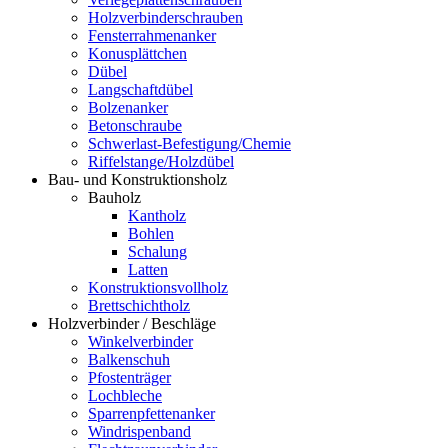
Holzverbinderschrauben
Fensterrahmenanker
Konusplättchen
Dübel
Langschaftdübel
Bolzenanker
Betonschraube
Schwerlast-Befestigung/Chemie
Riffelstange/Holzdübel
Bau- und Konstruktionsholz
Bauholz
Kantholz
Bohlen
Schalung
Latten
Konstruktionsvollholz
Brettschichtholz
Holzverbinder / Beschläge
Winkelverbinder
Balkenschuh
Pfostenträger
Lochbleche
Sparrenpfettenanker
Windrispenband