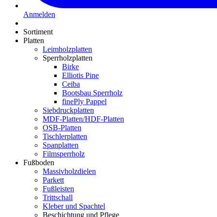
Anmelden
Sortiment
Platten
Leimholzplatten
Sperrholzplatten
Birke
Elliotis Pine
Ceiba
Bootsbau Sperrholz
finePly Pappel
Siebdruckplatten
MDF-Platten/HDF-Platten
OSB-Platten
Tischlerplatten
Spanplatten
Filmsperrholz
Fußboden
Massivholzdielen
Parkett
Fußleisten
Trittschall
Kleber und Spachtel
Beschichtung und Pflege