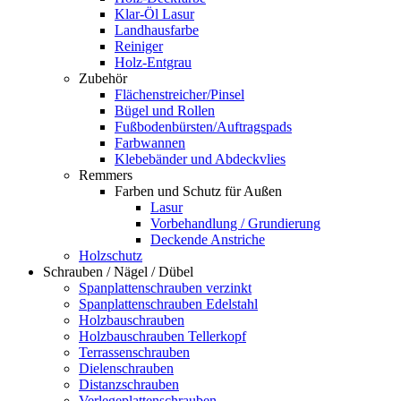
Klar-Öl Lasur
Landhausfarbe
Reiniger
Holz-Entgrau
Zubehör
Flächenstreicher/Pinsel
Bügel und Rollen
Fußbodenbürsten/Auftragspads
Farbwannen
Klebebänder und Abdeckvlies
Remmers
Farben und Schutz für Außen
Lasur
Vorbehandlung / Grundierung
Deckende Anstriche
Holzschutz
Schrauben / Nägel / Dübel
Spanplattenschrauben verzinkt
Spanplattenschrauben Edelstahl
Holzbauschrauben
Holzbauschrauben Tellerkopf
Terrassenschrauben
Dielenschrauben
Distanzschrauben
Verlegeplattenschrauben