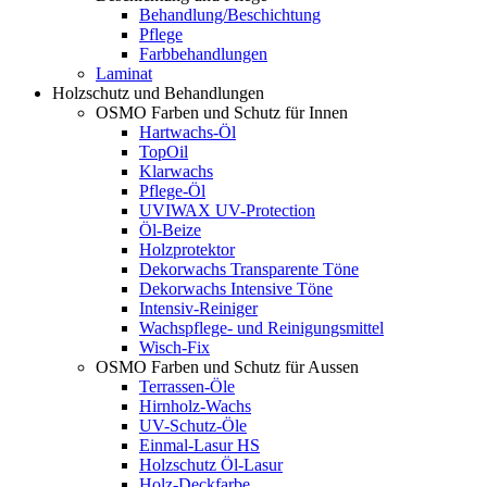
Behandlung/Beschichtung
Pflege
Farbbehandlungen
Laminat
Holzschutz und Behandlungen
OSMO Farben und Schutz für Innen
Hartwachs-Öl
TopOil
Klarwachs
Pflege-Öl
UVIWAX UV-Protection
Öl-Beize
Holzprotektor
Dekorwachs Transparente Töne
Dekorwachs Intensive Töne
Intensiv-Reiniger
Wachspflege- und Reinigungsmittel
Wisch-Fix
OSMO Farben und Schutz für Aussen
Terrassen-Öle
Hirnholz-Wachs
UV-Schutz-Öle
Einmal-Lasur HS
Holzschutz Öl-Lasur
Holz-Deckfarbe