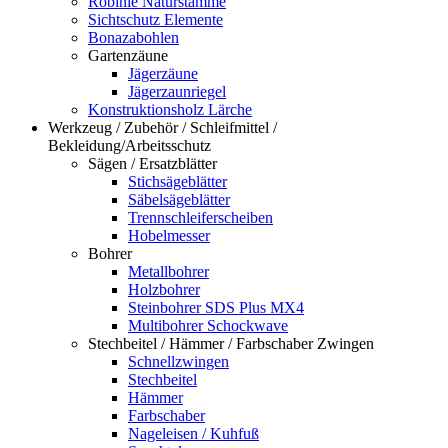
Robinie Naturstämme
Sichtschutz Elemente
Bonazabohlen
Gartenzäune
Jägerzäune
Jägerzaunriegel
Konstruktionsholz Lärche
Werkzeug / Zubehör / Schleifmittel /
Bekleidung/Arbeitsschutz
Sägen / Ersatzblätter
Stichsägeblätter
Säbelsägeblätter
Trennschleiferscheiben
Hobelmesser
Bohrer
Metallbohrer
Holzbohrer
Steinbohrer SDS Plus MX4
Multibohrer Schockwave
Stechbeitel / Hämmer / Farbschaber Zwingen
Schnellzwingen
Stechbeitel
Hämmer
Farbschaber
Nageleisen / Kuhfuß