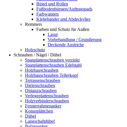
Bügel und Rollen
Fußbodenbürsten/Auftragspads
Farbwannen
Klebebänder und Abdeckvlies
Remmers
Farben und Schutz für Außen
Lasur
Vorbehandlung / Grundierung
Deckende Anstriche
Holzschutz
Schrauben / Nägel / Dübel
Spanplattenschrauben verzinkt
Spanplattenschrauben Edelstahl
Holzbauschrauben
Holzbauschrauben Tellerkopf
Terrassenschrauben
Dielenschrauben
Distanzschrauben
Verlegeplattenschrauben
Holzverbinderschrauben
Fensterrahmenanker
Konusplättchen
Dübel
Langschaftdübel
Bolzenanker