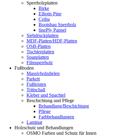
Sperrholzplatten
Birke
Elliotis Pine
Ceiba
Bootsbau Sperrholz
finePly Pappel
Siebdruckplatten
MDF-Platten/HDF-Platten
OSB-Platten
Tischlerplatten
Spanplatten
Filmsperrholz
Fußboden
Massivholzdielen
Parkett
Fußleisten
Trittschall
Kleber und Spachtel
Beschichtung und Pflege
Behandlung/Beschichtung
Pflege
Farbbehandlungen
Laminat
Holzschutz und Behandlungen
OSMO Farben und Schutz für Innen