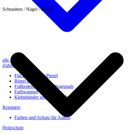
Schrauben / Nägel / Dübel
alle anzeigen
Zubehör
Flächenstreicher/Pinsel
Bügel und Rollen
Fußbodenbürsten/Auftragspads
Farbwannen
Klebebänder und Abdeckvlies
Remmers
Farben und Schutz für Außen
Holzschutz