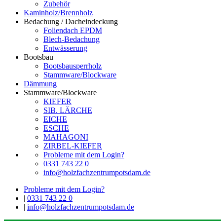
Zubehör
Kaminholz/Brennholz
Bedachung / Dacheindeckung
Foliendach EPDM
Blech-Bedachung
Entwässerung
Bootsbau
Bootsbausperrholz
Stammware/Blockware
Dämmung
Stammware/Blockware
KIEFER
SIB. LÄRCHE
EICHE
ESCHE
MAHAGONI
ZIRBEL-KIEFER
Probleme mit dem Login?
0331 743 22 0
info@holzfachzentrumpotsdam.de
Probleme mit dem Login?
|
0331 743 22 0
|
info@holzfachzentrumpotsdam.de