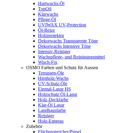
Hartwachs-Öl
TopOil
Klarwachs
Pflege-Öl
UVIWAX UV-Protection
Öl-Beize
Holzprotektor
Dekorwachs Transparente Töne
Dekorwachs Intensive Töne
Intensiv-Reiniger
Wachspflege- und Reinigungsmittel
Wisch-Fix
OSMO Farben und Schutz für Aussen
Terrassen-Öle
Hirnholz-Wachs
UV-Schutz-Öle
Einmal-Lasur HS
Holzschutz Öl-Lasur
Holz-Deckfarbe
Klar-Öl Lasur
Landhausfarbe
Reiniger
Holz-Entgrau
Zubehör
Flächenstreicher/Pinsel