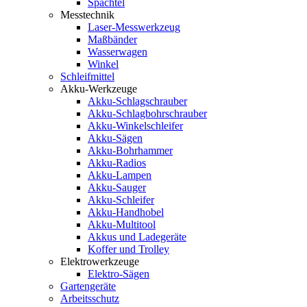
Spachtel
Messtechnik
Laser-Messwerkzeug
Maßbänder
Wasserwagen
Winkel
Schleifmittel
Akku-Werkzeuge
Akku-Schlagschrauber
Akku-Schlagbohrschrauber
Akku-Winkelschleifer
Akku-Sägen
Akku-Bohrhammer
Akku-Radios
Akku-Lampen
Akku-Sauger
Akku-Schleifer
Akku-Handhobel
Akku-Multitool
Akkus und Ladegeräte
Koffer und Trolley
Elektrowerkzeuge
Elektro-Sägen
Gartengeräte
Arbeitsschutz