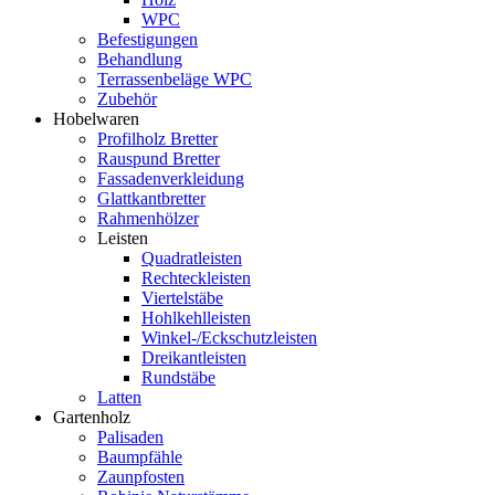
WPC
Befestigungen
Behandlung
Terrassenbeläge WPC
Zubehör
Hobelwaren
Profilholz Bretter
Rauspund Bretter
Fassadenverkleidung
Glattkantbretter
Rahmenhölzer
Leisten
Quadratleisten
Rechteckleisten
Viertelstäbe
Hohlkehlleisten
Winkel-/Eckschutzleisten
Dreikantleisten
Rundstäbe
Latten
Gartenholz
Palisaden
Baumpfähle
Zaunpfosten