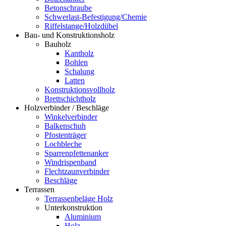
Betonschraube
Schwerlast-Befestigung/Chemie
Riffelstange/Holzdübel
Bau- und Konstruktionsholz
Bauholz
Kantholz
Bohlen
Schalung
Latten
Konstruktionsvollholz
Brettschichtholz
Holzverbinder / Beschläge
Winkelverbinder
Balkenschuh
Pfostenträger
Lochbleche
Sparrenpfettenanker
Windrispenband
Flechtzaunverbinder
Beschläge
Terrassen
Terrassenbeläge Holz
Unterkonstruktion
Aluminium
Holz