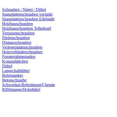
Schrauben / Nägel / Dübel
Spanplattenschrauben verzinkt
Spanplattenschrauben Edelstahl
Holzbauschrauben
Holzbauschrauben Tellerkopf
Terrassenschrauben
Dielenschrauben
Distanzschrauben
Verlegeplattenschrauben
Holzverbinderschrauben
Fensterrahmenanker
Konusplättchen
Dübel
Langschaftdübel
Bolzenanker
Betonschraube
Schwerlast-Befestigung/Chemie
Riffelstange/Holzdübel