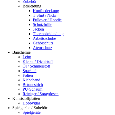
Zubehör
Bekleidung
Kopfbedeckung
T-Shirt / Nicki
Pullover / Hoodie
Schutzbrille
Jacken
Thermobekleidung
Arbeitsschuhe
Gehörschutz
Atemschutz
Bauchemie
Leim
Kleber / Dichtstoff
Öl / Schmierstoff
Spachtel
Folien
Klebeband
Betonestrich
PU-Schaum
Reiniger / Spraydosen
Kunststoffplatten
Hobbyglas
Spielgeräte / Zubehör
Spielgeräte