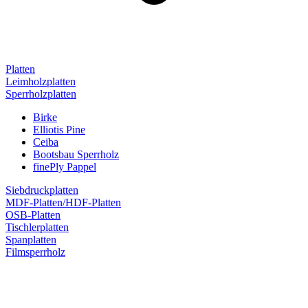
Platten
Leimholzplatten
Sperrholzplatten
Birke
Elliotis Pine
Ceiba
Bootsbau Sperrholz
finePly Pappel
Siebdruckplatten
MDF-Platten/HDF-Platten
OSB-Platten
Tischlerplatten
Spanplatten
Filmsperrholz