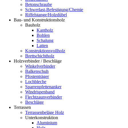
Betonschraube
Schwerlast-Befestigung/Chemie
Riffelstange/Holzdübel
Bau- und Konstruktionsholz
Bauholz
Kantholz
Bohlen
Schalung
Latten
Konstruktionsvollholz
Brettschichtholz
Holzverbinder / Beschläge
Winkelverbinder
Balkenschuh
Pfostenträger
Lochbleche
Sparrenpfettenanker
Windrispenband
Flechtzaunverbinder
Beschläge
Terrassen
Terrassenbeläge Holz
Unterkonstruktion
Aluminium
Holz