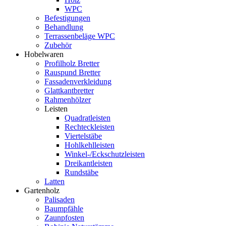
WPC
Befestigungen
Behandlung
Terrassenbeläge WPC
Zubehör
Hobelwaren
Profilholz Bretter
Rauspund Bretter
Fassadenverkleidung
Glattkantbretter
Rahmenhölzer
Leisten
Quadratleisten
Rechteckleisten
Viertelstäbe
Hohlkehlleisten
Winkel-/Eckschutzleisten
Dreikantleisten
Rundstäbe
Latten
Gartenholz
Palisaden
Baumpfähle
Zaunpfosten