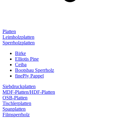
Platten
Leimholzplatten
Sperrholzplatten
Birke
Elliotis Pine
Ceiba
Bootsbau Sperrholz
finePly Pappel
Siebdruckplatten
MDF-Platten/HDF-Platten
OSB-Platten
Tischlerplatten
Spanplatten
Filmsperrholz