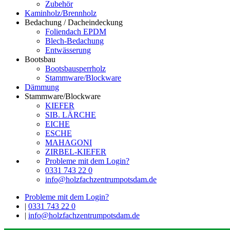
Zubehör
Kaminholz/Brennholz
Bedachung / Dacheindeckung
Foliendach EPDM
Blech-Bedachung
Entwässerung
Bootsbau
Bootsbausperrholz
Stammware/Blockware
Dämmung
Stammware/Blockware
KIEFER
SIB. LÄRCHE
EICHE
ESCHE
MAHAGONI
ZIRBEL-KIEFER
Probleme mit dem Login?
0331 743 22 0
info@holzfachzentrumpotsdam.de
Probleme mit dem Login?
|
0331 743 22 0
|
info@holzfachzentrumpotsdam.de