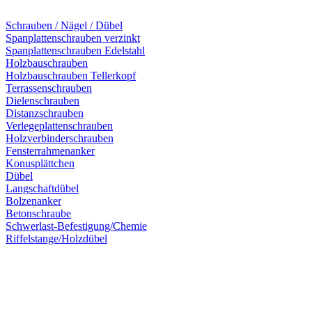
Schrauben / Nägel / Dübel
Spanplattenschrauben verzinkt
Spanplattenschrauben Edelstahl
Holzbauschrauben
Holzbauschrauben Tellerkopf
Terrassenschrauben
Dielenschrauben
Distanzschrauben
Verlegeplattenschrauben
Holzverbinderschrauben
Fensterrahmenanker
Konusplättchen
Dübel
Langschaftdübel
Bolzenanker
Betonschraube
Schwerlast-Befestigung/Chemie
Riffelstange/Holzdübel