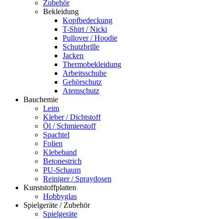
Zubehör
Bekleidung
Kopfbedeckung
T-Shirt / Nicki
Pullover / Hoodie
Schutzbrille
Jacken
Thermobekleidung
Arbeitsschuhe
Gehörschutz
Atemschutz
Bauchemie
Leim
Kleber / Dichtstoff
Öl / Schmierstoff
Spachtel
Folien
Klebeband
Betonestrich
PU-Schaum
Reiniger / Spraydosen
Kunststoffplatten
Hobbyglas
Spielgeräte / Zubehör
Spielgeräte