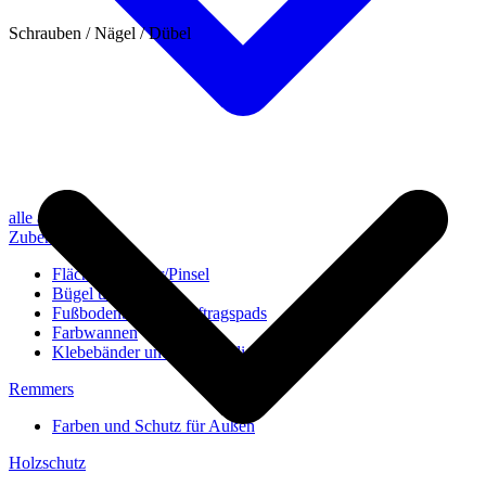
Schrauben / Nägel / Dübel
alle anzeigen
Zubehör
Flächenstreicher/Pinsel
Bügel und Rollen
Fußbodenbürsten/Auftragspads
Farbwannen
Klebebänder und Abdeckvlies
Remmers
Farben und Schutz für Außen
Holzschutz