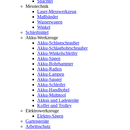
Spachtel
Messtechnik
Laser-Messwerkzeug
Maßbänder
Wasserwagen
Winkel
Schleifmittel
Akku-Werkzeuge
Akku-Schlagschrauber
Akku-Schlagbohrschrauber
Akku-Winkelschleifer
Akku-Sägen
Akku-Bohrhammer
Akku-Radios
Akku-Lampen
Akku-Sauger
Akku-Schleifer
Akku-Handhobel
Akku-Multitool
Akkus und Ladegeräte
Koffer und Trolley
Elektrowerkzeuge
Elektro-Sägen
Gartengeräte
Arbeitsschutz