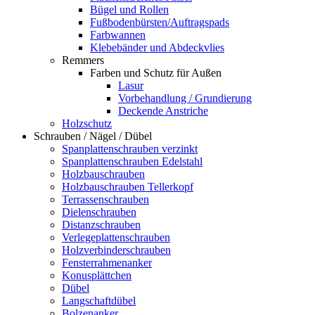
Bügel und Rollen
Fußbodenbürsten/Auftragspads
Farbwannen
Klebebänder und Abdeckvlies
Remmers
Farben und Schutz für Außen
Lasur
Vorbehandlung / Grundierung
Deckende Anstriche
Holzschutz
Schrauben / Nägel / Dübel
Spanplattenschrauben verzinkt
Spanplattenschrauben Edelstahl
Holzbauschrauben
Holzbauschrauben Tellerkopf
Terrassenschrauben
Dielenschrauben
Distanzschrauben
Verlegeplattenschrauben
Holzverbinderschrauben
Fensterrahmenanker
Konusplättchen
Dübel
Langschaftdübel
Bolzenanker