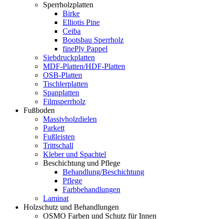
Sperrholzplatten
Birke
Elliotis Pine
Ceiba
Bootsbau Sperrholz
finePly Pappel
Siebdruckplatten
MDF-Platten/HDF-Platten
OSB-Platten
Tischlerplatten
Spanplatten
Filmsperrholz
Fußboden
Massivholzdielen
Parkett
Fußleisten
Trittschall
Kleber und Spachtel
Beschichtung und Pflege
Behandlung/Beschichtung
Pflege
Farbbehandlungen
Laminat
Holzschutz und Behandlungen
OSMO Farben und Schutz für Innen