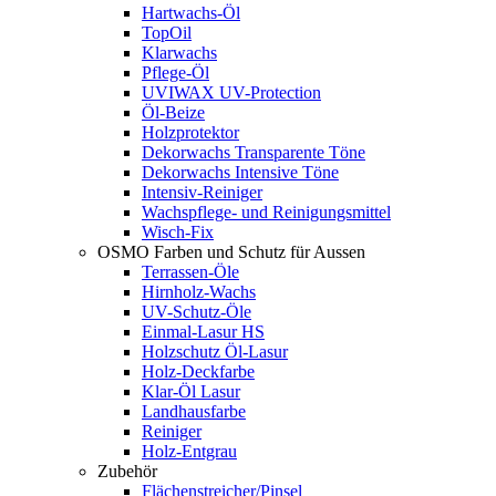
Hartwachs-Öl
TopOil
Klarwachs
Pflege-Öl
UVIWAX UV-Protection
Öl-Beize
Holzprotektor
Dekorwachs Transparente Töne
Dekorwachs Intensive Töne
Intensiv-Reiniger
Wachspflege- und Reinigungsmittel
Wisch-Fix
OSMO Farben und Schutz für Aussen
Terrassen-Öle
Hirnholz-Wachs
UV-Schutz-Öle
Einmal-Lasur HS
Holzschutz Öl-Lasur
Holz-Deckfarbe
Klar-Öl Lasur
Landhausfarbe
Reiniger
Holz-Entgrau
Zubehör
Flächenstreicher/Pinsel