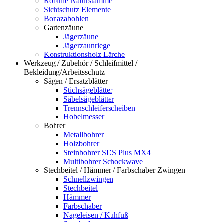
Robinie Naturstämme
Sichtschutz Elemente
Bonazabohlen
Gartenzäune
Jägerzäune
Jägerzaunriegel
Konstruktionsholz Lärche
Werkzeug / Zubehör / Schleifmittel /
Bekleidung/Arbeitsschutz
Sägen / Ersatzblätter
Stichsägeblätter
Säbelsägeblätter
Trennschleiferscheiben
Hobelmesser
Bohrer
Metallbohrer
Holzbohrer
Steinbohrer SDS Plus MX4
Multibohrer Schockwave
Stechbeitel / Hämmer / Farbschaber Zwingen
Schnellzwingen
Stechbeitel
Hämmer
Farbschaber
Nageleisen / Kuhfuß