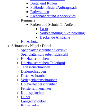
Bügel und Rollen
Fußbodenbürsten/Auftragspads
Farbwannen
Klebebänder und Abdeckvlies
Remmers
Farben und Schutz für Außen
Lasur
Vorbehandlung / Grundierung
Deckende Anstriche
Holzschutz
Schrauben / Nägel / Dübel
Spanplattenschrauben verzinkt
Spanplattenschrauben Edelstahl
Holzbauschrauben
Holzbauschrauben Tellerkopf
Terrassenschrauben
Dielenschrauben
Distanzschrauben
Verlegeplattenschrauben
Holzverbinderschrauben
Fensterrahmenanker
Konusplättchen
Dübel
Langschaftdübel
Bolzenanker