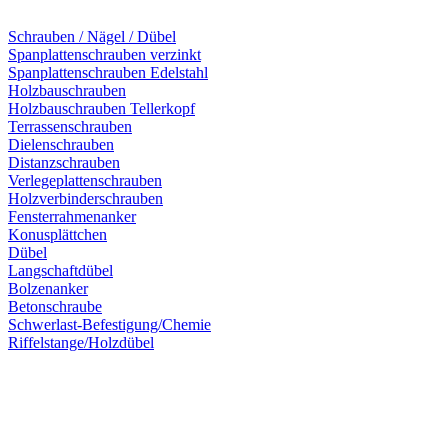
Schrauben / Nägel / Dübel
Spanplattenschrauben verzinkt
Spanplattenschrauben Edelstahl
Holzbauschrauben
Holzbauschrauben Tellerkopf
Terrassenschrauben
Dielenschrauben
Distanzschrauben
Verlegeplattenschrauben
Holzverbinderschrauben
Fensterrahmenanker
Konusplättchen
Dübel
Langschaftdübel
Bolzenanker
Betonschraube
Schwerlast-Befestigung/Chemie
Riffelstange/Holzdübel