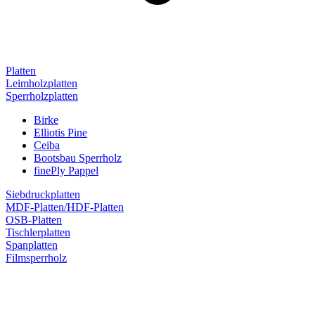
Platten
Leimholzplatten
Sperrholzplatten
Birke
Elliotis Pine
Ceiba
Bootsbau Sperrholz
finePly Pappel
Siebdruckplatten
MDF-Platten/HDF-Platten
OSB-Platten
Tischlerplatten
Spanplatten
Filmsperrholz