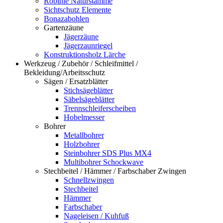
Robinie Naturstämme
Sichtschutz Elemente
Bonazabohlen
Gartenzäune
Jägerzäune
Jägerzaunriegel
Konstruktionsholz Lärche
Werkzeug / Zubehör / Schleifmittel /
Bekleidung/Arbeitsschutz
Sägen / Ersatzblätter
Stichsägeblätter
Säbelsägeblätter
Trennschleiferscheiben
Hobelmesser
Bohrer
Metallbohrer
Holzbohrer
Steinbohrer SDS Plus MX4
Multibohrer Schockwave
Stechbeitel / Hämmer / Farbschaber Zwingen
Schnellzwingen
Stechbeitel
Hämmer
Farbschaber
Nageleisen / Kuhfuß