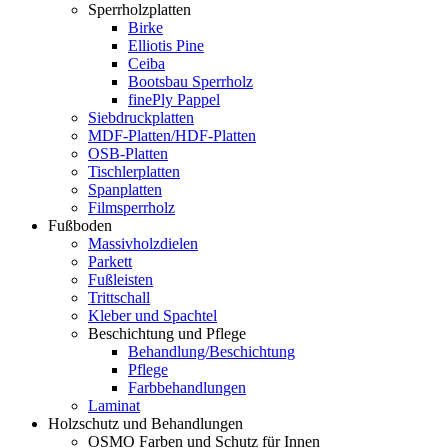
Sperrholzplatten
Birke
Elliotis Pine
Ceiba
Bootsbau Sperrholz
finePly Pappel
Siebdruckplatten
MDF-Platten/HDF-Platten
OSB-Platten
Tischlerplatten
Spanplatten
Filmsperrholz
Fußboden
Massivholzdielen
Parkett
Fußleisten
Trittschall
Kleber und Spachtel
Beschichtung und Pflege
Behandlung/Beschichtung
Pflege
Farbbehandlungen
Laminat
Holzschutz und Behandlungen
OSMO Farben und Schutz für Innen