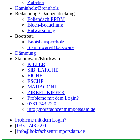
Zubehör
Kaminholz/Brennholz
Bedachung / Dacheindeckung
Foliendach EPDM
Blech-Bedachung
Entwässerung
Bootsbau
Bootsbausperrholz
Stammware/Blockware
Dämmung
Stammware/Blockware
KIEFER
SIB. LÄRCHE
EICHE
ESCHE
MAHAGONI
ZIRBEL-KIEFER
Probleme mit dem Login?
0331 743 22 0
info@holzfachzentrumpotsdam.de
Probleme mit dem Login?
|
0331 743 22 0
|
info@holzfachzentrumpotsdam.de