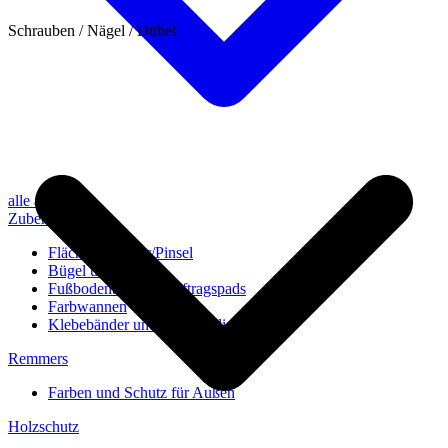
Schrauben / Nägel / Dübel
alle anzeigen
Zubehör
Flächenstreicher/Pinsel
Bügel und Rollen
Fußbodenbürsten/Auftragspads
Farbwannen
Klebebänder und Abdeckvlies
Remmers
Farben und Schutz für Außen
Holzschutz