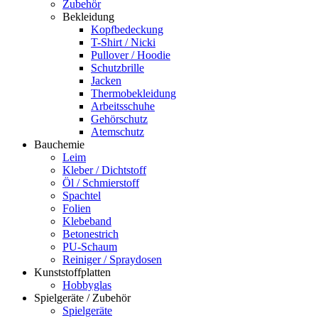
Zubehör
Bekleidung
Kopfbedeckung
T-Shirt / Nicki
Pullover / Hoodie
Schutzbrille
Jacken
Thermobekleidung
Arbeitsschuhe
Gehörschutz
Atemschutz
Bauchemie
Leim
Kleber / Dichtstoff
Öl / Schmierstoff
Spachtel
Folien
Klebeband
Betonestrich
PU-Schaum
Reiniger / Spraydosen
Kunststoffplatten
Hobbyglas
Spielgeräte / Zubehör
Spielgeräte