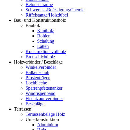
Betonschraube
Schwerlast-Befestigung/Chemie
Riffelstange/Holzdübel
Bau- und Konstruktionsholz
Bauholz
Kantholz
Bohlen
Schalung
Latten
Konstruktionsvollholz
Brettschichtholz
Holzverbinder / Beschläge
Winkelverbinder
Balkenschuh
Pfostenträger
Lochbleche
Sparrenpfettenanker
Windrispenband
Flechtzaunverbinder
Beschläge
Terrassen
Terrassenbeläge Holz
Unterkonstruktion
Aluminium
Holz