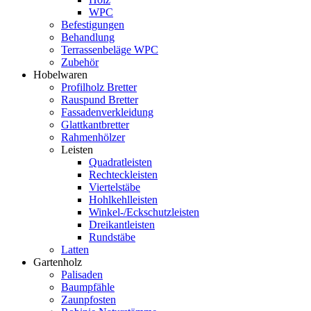
WPC
Befestigungen
Behandlung
Terrassenbeläge WPC
Zubehör
Hobelwaren
Profilholz Bretter
Rauspund Bretter
Fassadenverkleidung
Glattkantbretter
Rahmenhölzer
Leisten
Quadratleisten
Rechteckleisten
Viertelstäbe
Hohlkehlleisten
Winkel-/Eckschutzleisten
Dreikantleisten
Rundstäbe
Latten
Gartenholz
Palisaden
Baumpfähle
Zaunpfosten