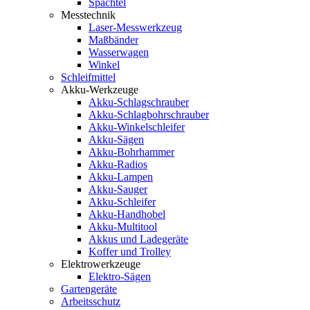
Spachtel
Messtechnik
Laser-Messwerkzeug
Maßbänder
Wasserwagen
Winkel
Schleifmittel
Akku-Werkzeuge
Akku-Schlagschrauber
Akku-Schlagbohrschrauber
Akku-Winkelschleifer
Akku-Sägen
Akku-Bohrhammer
Akku-Radios
Akku-Lampen
Akku-Sauger
Akku-Schleifer
Akku-Handhobel
Akku-Multitool
Akkus und Ladegeräte
Koffer und Trolley
Elektrowerkzeuge
Elektro-Sägen
Gartengeräte
Arbeitsschutz