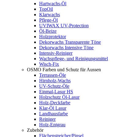
Hartwachs-Öl
TopOil
Klarwachs
Pflege-Öl
UVIWAX UV-Protection
Öl-Beize
Holzprotektor
Dekorwachs Transparente Töne
Dekorwachs Intensive Töne
Intensiv-Reiniger
Wachspflege- und Reinigungsmittel
Wisch-Fix
OSMO Farben und Schutz für Aussen
Terrassen-Öle
Hirnholz-Wachs
UV-Schutz-Öle
Einmal-Lasur HS
Holzschutz Öl-Lasur
Holz-Deckfarbe
Klar-Öl Lasur
Landhausfarbe
Reiniger
Holz-Entgrau
Zubehör
Flächenstreicher/Pinsel