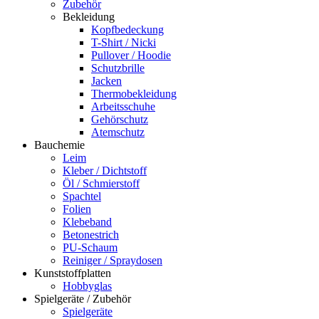
Zubehör
Bekleidung
Kopfbedeckung
T-Shirt / Nicki
Pullover / Hoodie
Schutzbrille
Jacken
Thermobekleidung
Arbeitsschuhe
Gehörschutz
Atemschutz
Bauchemie
Leim
Kleber / Dichtstoff
Öl / Schmierstoff
Spachtel
Folien
Klebeband
Betonestrich
PU-Schaum
Reiniger / Spraydosen
Kunststoffplatten
Hobbyglas
Spielgeräte / Zubehör
Spielgeräte