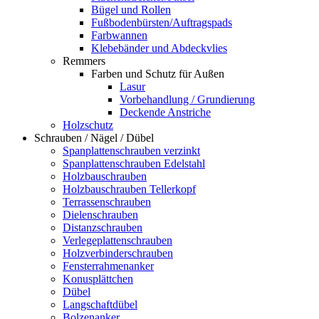
Bügel und Rollen
Fußbodenbürsten/Auftragspads
Farbwannen
Klebebänder und Abdeckvlies
Remmers
Farben und Schutz für Außen
Lasur
Vorbehandlung / Grundierung
Deckende Anstriche
Holzschutz
Schrauben / Nägel / Dübel
Spanplattenschrauben verzinkt
Spanplattenschrauben Edelstahl
Holzbauschrauben
Holzbauschrauben Tellerkopf
Terrassenschrauben
Dielenschrauben
Distanzschrauben
Verlegeplattenschrauben
Holzverbinderschrauben
Fensterrahmenanker
Konusplättchen
Dübel
Langschaftdübel
Bolzenanker