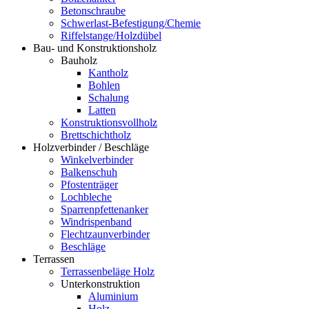
Betonschraube
Schwerlast-Befestigung/Chemie
Riffelstange/Holzdübel
Bau- und Konstruktionsholz
Bauholz
Kantholz
Bohlen
Schalung
Latten
Konstruktionsvollholz
Brettschichtholz
Holzverbinder / Beschläge
Winkelverbinder
Balkenschuh
Pfostenträger
Lochbleche
Sparrenpfettenanker
Windrispenband
Flechtzaunverbinder
Beschläge
Terrassen
Terrassenbeläge Holz
Unterkonstruktion
Aluminium
Holz