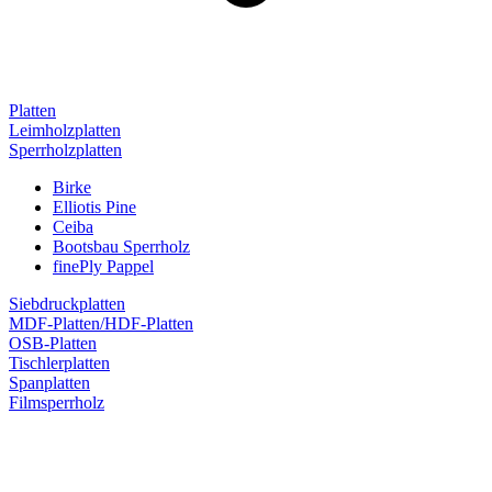
Platten
Leimholzplatten
Sperrholzplatten
Birke
Elliotis Pine
Ceiba
Bootsbau Sperrholz
finePly Pappel
Siebdruckplatten
MDF-Platten/HDF-Platten
OSB-Platten
Tischlerplatten
Spanplatten
Filmsperrholz