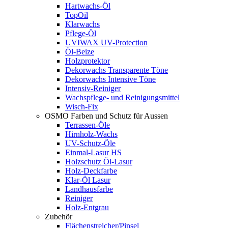
Hartwachs-Öl
TopOil
Klarwachs
Pflege-Öl
UVIWAX UV-Protection
Öl-Beize
Holzprotektor
Dekorwachs Transparente Töne
Dekorwachs Intensive Töne
Intensiv-Reiniger
Wachspflege- und Reinigungsmittel
Wisch-Fix
OSMO Farben und Schutz für Aussen
Terrassen-Öle
Hirnholz-Wachs
UV-Schutz-Öle
Einmal-Lasur HS
Holzschutz Öl-Lasur
Holz-Deckfarbe
Klar-Öl Lasur
Landhausfarbe
Reiniger
Holz-Entgrau
Zubehör
Flächenstreicher/Pinsel