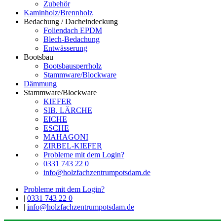
Zubehör
Kaminholz/Brennholz
Bedachung / Dacheindeckung
Foliendach EPDM
Blech-Bedachung
Entwässerung
Bootsbau
Bootsbausperrholz
Stammware/Blockware
Dämmung
Stammware/Blockware
KIEFER
SIB. LÄRCHE
EICHE
ESCHE
MAHAGONI
ZIRBEL-KIEFER
Probleme mit dem Login?
0331 743 22 0
info@holzfachzentrumpotsdam.de
Probleme mit dem Login?
|
0331 743 22 0
|
info@holzfachzentrumpotsdam.de