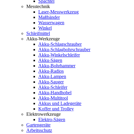
Spachtel
Messtechnik
Laser-Messwerkzeug
Maßbänder
Wasserwagen
Winkel
Schleifmittel
Akku-Werkzeuge
Akku-Schlagschrauber
Akku-Schlagbohrschrauber
Akku-Winkelschleifer
Akku-Sägen
Akku-Bohrhammer
Akku-Radios
Akku-Lampen
Akku-Sauger
Akku-Schleifer
Akku-Handhobel
Akku-Multitool
Akkus und Ladegeräte
Koffer und Trolley
Elektrowerkzeuge
Elektro-Sägen
Gartengeräte
Arbeitsschutz