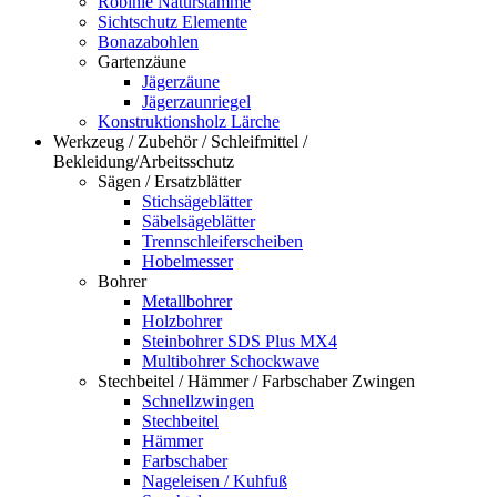
Robinie Naturstämme
Sichtschutz Elemente
Bonazabohlen
Gartenzäune
Jägerzäune
Jägerzaunriegel
Konstruktionsholz Lärche
Werkzeug / Zubehör / Schleifmittel /
Bekleidung/Arbeitsschutz
Sägen / Ersatzblätter
Stichsägeblätter
Säbelsägeblätter
Trennschleiferscheiben
Hobelmesser
Bohrer
Metallbohrer
Holzbohrer
Steinbohrer SDS Plus MX4
Multibohrer Schockwave
Stechbeitel / Hämmer / Farbschaber Zwingen
Schnellzwingen
Stechbeitel
Hämmer
Farbschaber
Nageleisen / Kuhfuß