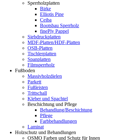
Sperrholzplatten
Birke
Elliotis Pine
Ceiba
Bootsbau Sperrholz
finePly Pappel
Siebdruckplatten
MDF-Platten/HDF-Platten
OSB-Platten
Tischlerplatten
Spanplatten
Filmsperrholz
Fußboden
Massivholzdielen
Parkett
Fußleisten
Trittschall
Kleber und Spachtel
Beschichtung und Pflege
Behandlung/Beschichtung
Pflege
Farbbehandlungen
Laminat
Holzschutz und Behandlungen
OSMO Farben und Schutz für Innen