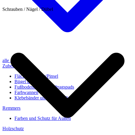
Schrauben / Nägel / Dübel
alle anzeigen
Zubehör
Flächenstreicher/Pinsel
Bügel und Rollen
Fußbodenbürsten/Auftragspads
Farbwannen
Klebebänder und Abdeckvlies
Remmers
Farben und Schutz für Außen
Holzschutz