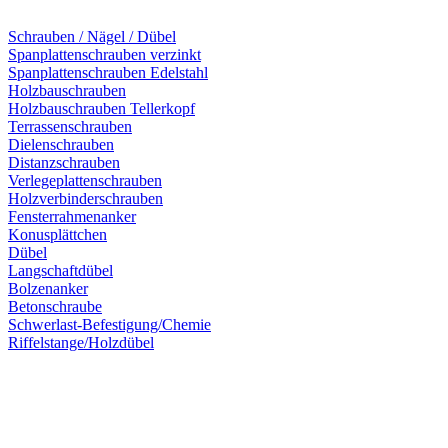
Schrauben / Nägel / Dübel
Spanplattenschrauben verzinkt
Spanplattenschrauben Edelstahl
Holzbauschrauben
Holzbauschrauben Tellerkopf
Terrassenschrauben
Dielenschrauben
Distanzschrauben
Verlegeplattenschrauben
Holzverbinderschrauben
Fensterrahmenanker
Konusplättchen
Dübel
Langschaftdübel
Bolzenanker
Betonschraube
Schwerlast-Befestigung/Chemie
Riffelstange/Holzdübel