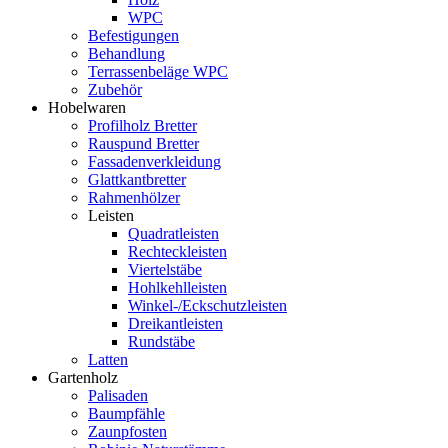
WPC
Befestigungen
Behandlung
Terrassenbeläge WPC
Zubehör
Hobelwaren
Profilholz Bretter
Rauspund Bretter
Fassadenverkleidung
Glattkantbretter
Rahmenhölzer
Leisten
Quadratleisten
Rechteckleisten
Viertelstäbe
Hohlkehlleisten
Winkel-/Eckschutzleisten
Dreikantleisten
Rundstäbe
Latten
Gartenholz
Palisaden
Baumpfähle
Zaunpfosten