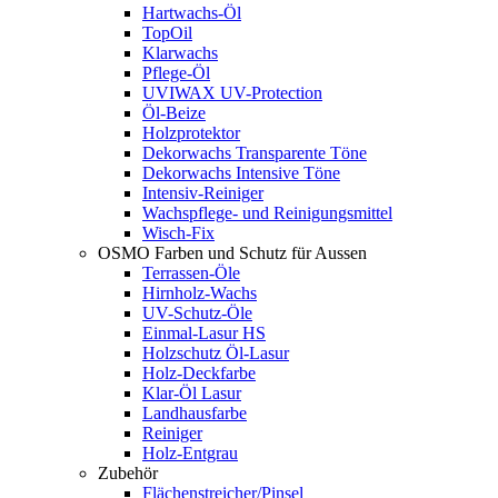
Hartwachs-Öl
TopOil
Klarwachs
Pflege-Öl
UVIWAX UV-Protection
Öl-Beize
Holzprotektor
Dekorwachs Transparente Töne
Dekorwachs Intensive Töne
Intensiv-Reiniger
Wachspflege- und Reinigungsmittel
Wisch-Fix
OSMO Farben und Schutz für Aussen
Terrassen-Öle
Hirnholz-Wachs
UV-Schutz-Öle
Einmal-Lasur HS
Holzschutz Öl-Lasur
Holz-Deckfarbe
Klar-Öl Lasur
Landhausfarbe
Reiniger
Holz-Entgrau
Zubehör
Flächenstreicher/Pinsel