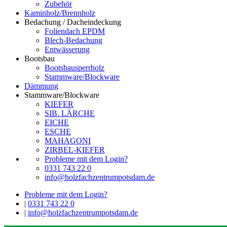
Zubehör
Kaminholz/Brennholz
Bedachung / Dacheindeckung
Foliendach EPDM
Blech-Bedachung
Entwässerung
Bootsbau
Bootsbausperrholz
Stammware/Blockware
Dämmung
Stammware/Blockware
KIEFER
SIB. LÄRCHE
EICHE
ESCHE
MAHAGONI
ZIRBEL-KIEFER
Probleme mit dem Login?
0331 743 22 0
info@holzfachzentrumpotsdam.de
Probleme mit dem Login?
|
0331 743 22 0
|
info@holzfachzentrumpotsdam.de