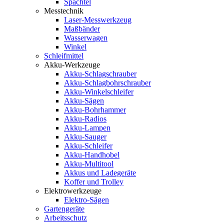
Spachtel
Messtechnik
Laser-Messwerkzeug
Maßbänder
Wasserwagen
Winkel
Schleifmittel
Akku-Werkzeuge
Akku-Schlagschrauber
Akku-Schlagbohrschrauber
Akku-Winkelschleifer
Akku-Sägen
Akku-Bohrhammer
Akku-Radios
Akku-Lampen
Akku-Sauger
Akku-Schleifer
Akku-Handhobel
Akku-Multitool
Akkus und Ladegeräte
Koffer und Trolley
Elektrowerkzeuge
Elektro-Sägen
Gartengeräte
Arbeitsschutz