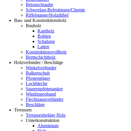
Betonschraube
Schwerlast-Befestigung/Chemie
Riffelstange/Holzdübel
Bau- und Konstruktionsholz
Bauholz
Kantholz
Bohlen
Schalung
Latten
Konstruktionsvollholz
Brettschichtholz
Holzverbinder / Beschläge
Winkelverbinder
Balkenschuh
Pfostenträger
Lochbleche
Sparrenpfettenanker
Windrispenband
Flechtzaunverbinder
Beschläge
Terrassen
Terrassenbeläge Holz
Unterkonstruktion
Aluminium
Holz