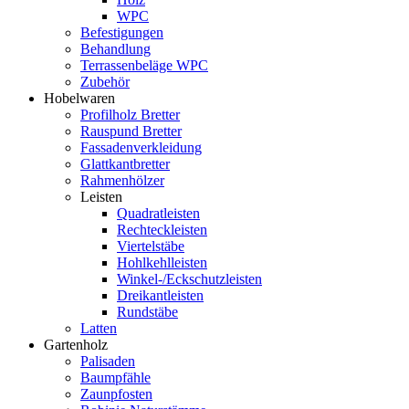
WPC
Befestigungen
Behandlung
Terrassenbeläge WPC
Zubehör
Hobelwaren
Profilholz Bretter
Rauspund Bretter
Fassadenverkleidung
Glattkantbretter
Rahmenhölzer
Leisten
Quadratleisten
Rechteckleisten
Viertelstäbe
Hohlkehlleisten
Winkel-/Eckschutzleisten
Dreikantleisten
Rundstäbe
Latten
Gartenholz
Palisaden
Baumpfähle
Zaunpfosten