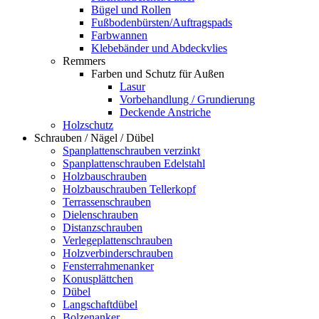
Bügel und Rollen
Fußbodenbürsten/Auftragspads
Farbwannen
Klebebänder und Abdeckvlies
Remmers
Farben und Schutz für Außen
Lasur
Vorbehandlung / Grundierung
Deckende Anstriche
Holzschutz
Schrauben / Nägel / Dübel
Spanplattenschrauben verzinkt
Spanplattenschrauben Edelstahl
Holzbauschrauben
Holzbauschrauben Tellerkopf
Terrassenschrauben
Dielenschrauben
Distanzschrauben
Verlegeplattenschrauben
Holzverbinderschrauben
Fensterrahmenanker
Konusplättchen
Dübel
Langschaftdübel
Bolzenanker