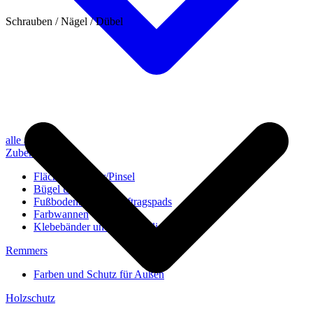
Schrauben / Nägel / Dübel
alle anzeigen
Zubehör
Flächenstreicher/Pinsel
Bügel und Rollen
Fußbodenbürsten/Auftragspads
Farbwannen
Klebebänder und Abdeckvlies
Remmers
Farben und Schutz für Außen
Holzschutz