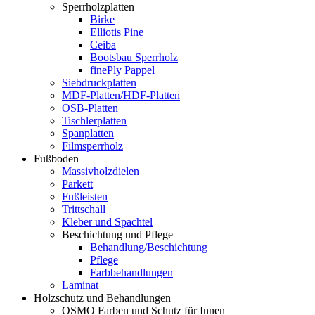
Sperrholzplatten
Birke
Elliotis Pine
Ceiba
Bootsbau Sperrholz
finePly Pappel
Siebdruckplatten
MDF-Platten/HDF-Platten
OSB-Platten
Tischlerplatten
Spanplatten
Filmsperrholz
Fußboden
Massivholzdielen
Parkett
Fußleisten
Trittschall
Kleber und Spachtel
Beschichtung und Pflege
Behandlung/Beschichtung
Pflege
Farbbehandlungen
Laminat
Holzschutz und Behandlungen
OSMO Farben und Schutz für Innen