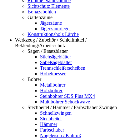
Robinie Naturstämme
Sichtschutz Elemente
Bonazabohlen
Gartenzäune
Jägerzäune
Jägerzaunriegel
Konstruktionsholz Lärche
Werkzeug / Zubehör / Schleifmittel /
Bekleidung/Arbeitsschutz
Sägen / Ersatzblätter
Stichsägeblätter
Säbelsägeblätter
Trennschleiferscheiben
Hobelmesser
Bohrer
Metallbohrer
Holzbohrer
Steinbohrer SDS Plus MX4
Multibohrer Schockwave
Stechbeitel / Hämmer / Farbschaber Zwingen
Schnellzwingen
Stechbeitel
Hämmer
Farbschaber
Nageleisen / Kuhfuß