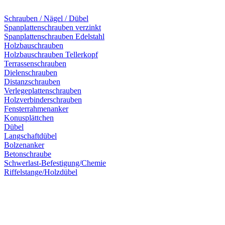
Schrauben / Nägel / Dübel
Spanplattenschrauben verzinkt
Spanplattenschrauben Edelstahl
Holzbauschrauben
Holzbauschrauben Tellerkopf
Terrassenschrauben
Dielenschrauben
Distanzschrauben
Verlegeplattenschrauben
Holzverbinderschrauben
Fensterrahmenanker
Konusplättchen
Dübel
Langschaftdübel
Bolzenanker
Betonschraube
Schwerlast-Befestigung/Chemie
Riffelstange/Holzdübel