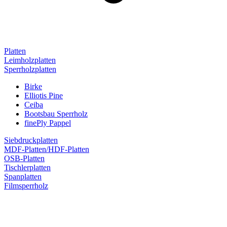
Platten
Leimholzplatten
Sperrholzplatten
Birke
Elliotis Pine
Ceiba
Bootsbau Sperrholz
finePly Pappel
Siebdruckplatten
MDF-Platten/HDF-Platten
OSB-Platten
Tischlerplatten
Spanplatten
Filmsperrholz