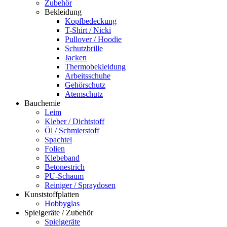
Zubehör
Bekleidung
Kopfbedeckung
T-Shirt / Nicki
Pullover / Hoodie
Schutzbrille
Jacken
Thermobekleidung
Arbeitsschuhe
Gehörschutz
Atemschutz
Bauchemie
Leim
Kleber / Dichtstoff
Öl / Schmierstoff
Spachtel
Folien
Klebeband
Betonestrich
PU-Schaum
Reiniger / Spraydosen
Kunststoffplatten
Hobbyglas
Spielgeräte / Zubehör
Spielgeräte