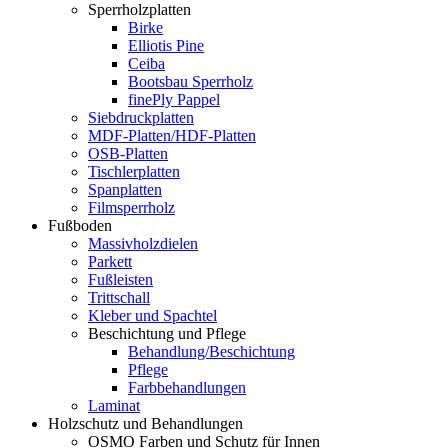
Sperrholzplatten
Birke
Elliotis Pine
Ceiba
Bootsbau Sperrholz
finePly Pappel
Siebdruckplatten
MDF-Platten/HDF-Platten
OSB-Platten
Tischlerplatten
Spanplatten
Filmsperrholz
Fußboden
Massivholzdielen
Parkett
Fußleisten
Trittschall
Kleber und Spachtel
Beschichtung und Pflege
Behandlung/Beschichtung
Pflege
Farbbehandlungen
Laminat
Holzschutz und Behandlungen
OSMO Farben und Schutz für Innen