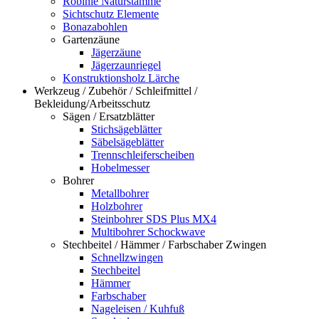
Robinie Naturstämme
Sichtschutz Elemente
Bonazabohlen
Gartenzäune
Jägerzäune
Jägerzaunriegel
Konstruktionsholz Lärche
Werkzeug / Zubehör / Schleifmittel /
Bekleidung/Arbeitsschutz
Sägen / Ersatzblätter
Stichsägeblätter
Säbelsägeblätter
Trennschleiferscheiben
Hobelmesser
Bohrer
Metallbohrer
Holzbohrer
Steinbohrer SDS Plus MX4
Multibohrer Schockwave
Stechbeitel / Hämmer / Farbschaber Zwingen
Schnellzwingen
Stechbeitel
Hämmer
Farbschaber
Nageleisen / Kuhfuß