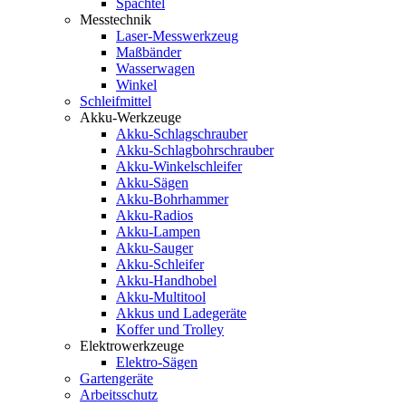
Spachtel
Messtechnik
Laser-Messwerkzeug
Maßbänder
Wasserwagen
Winkel
Schleifmittel
Akku-Werkzeuge
Akku-Schlagschrauber
Akku-Schlagbohrschrauber
Akku-Winkelschleifer
Akku-Sägen
Akku-Bohrhammer
Akku-Radios
Akku-Lampen
Akku-Sauger
Akku-Schleifer
Akku-Handhobel
Akku-Multitool
Akkus und Ladegeräte
Koffer und Trolley
Elektrowerkzeuge
Elektro-Sägen
Gartengeräte
Arbeitsschutz