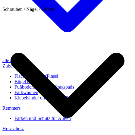
Schrauben / Nägel / Dübel
alle anzeigen
Zubehör
Flächenstreicher/Pinsel
Bügel und Rollen
Fußbodenbürsten/Auftragspads
Farbwannen
Klebebänder und Abdeckvlies
Remmers
Farben und Schutz für Außen
Holzschutz