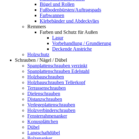
Bügel und Rollen
Fußbodenbürsten/Auftragspads
Farbwannen
Klebebänder und Abdeckvlies
Remmers
Farben und Schutz für Außen
Lasur
Vorbehandlung / Grundierung
Deckende Anstriche
Holzschutz
Schrauben / Nägel / Dübel
Spanplattenschrauben verzinkt
Spanplattenschrauben Edelstahl
Holzbauschrauben
Holzbauschrauben Tellerkopf
Terrassenschrauben
Dielenschrauben
Distanzschrauben
Verlegeplattenschrauben
Holzverbinderschrauben
Fensterrahmenanker
Konusplättchen
Dübel
Langschaftdübel
Bolzenanker