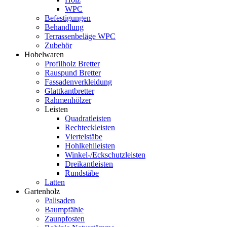
WPC
Befestigungen
Behandlung
Terrassenbeläge WPC
Zubehör
Hobelwaren
Profilholz Bretter
Rauspund Bretter
Fassadenverkleidung
Glattkantbretter
Rahmenhölzer
Leisten
Quadratleisten
Rechteckleisten
Viertelstäbe
Hohlkehlleisten
Winkel-/Eckschutzleisten
Dreikantleisten
Rundstäbe
Latten
Gartenholz
Palisaden
Baumpfähle
Zaunpfosten