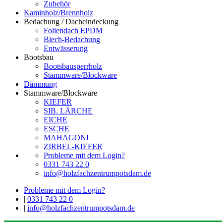
Zubehör
Kaminholz/Brennholz
Bedachung / Dacheindeckung
Foliendach EPDM
Blech-Bedachung
Entwässerung
Bootsbau
Bootsbausperrholz
Stammware/Blockware
Dämmung
Stammware/Blockware
KIEFER
SIB. LÄRCHE
EICHE
ESCHE
MAHAGONI
ZIRBEL-KIEFER
Probleme mit dem Login?
0331 743 22 0
info@holzfachzentrumpotsdam.de
Probleme mit dem Login?
|
0331 743 22 0
|
info@holzfachzentrumpotsdam.de