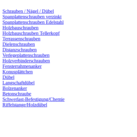
Schrauben / Nägel / Dübel
Spanplattenschrauben verzinkt
Spanplattenschrauben Edelstahl
Holzbauschrauben
Holzbauschrauben Tellerkopf
Terrassenschrauben
Dielenschrauben
Distanzschrauben
Verlegeplattenschrauben
Holzverbinderschrauben
Fensterrahmenanker
Konusplättchen
Dübel
Langschaftdübel
Bolzenanker
Betonschraube
Schwerlast-Befestigung/Chemie
Riffelstange/Holzdübel