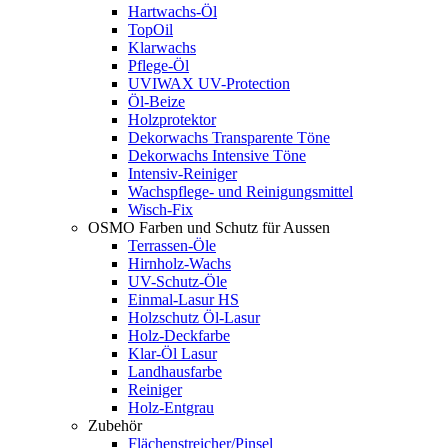
Hartwachs-Öl
TopOil
Klarwachs
Pflege-Öl
UVIWAX UV-Protection
Öl-Beize
Holzprotektor
Dekorwachs Transparente Töne
Dekorwachs Intensive Töne
Intensiv-Reiniger
Wachspflege- und Reinigungsmittel
Wisch-Fix
OSMO Farben und Schutz für Aussen
Terrassen-Öle
Hirnholz-Wachs
UV-Schutz-Öle
Einmal-Lasur HS
Holzschutz Öl-Lasur
Holz-Deckfarbe
Klar-Öl Lasur
Landhausfarbe
Reiniger
Holz-Entgrau
Zubehör
Flächenstreicher/Pinsel