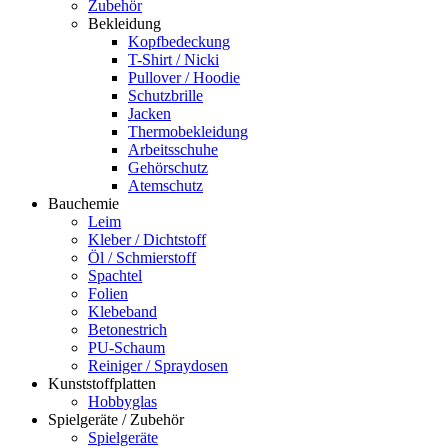
Zubehör
Bekleidung
Kopfbedeckung
T-Shirt / Nicki
Pullover / Hoodie
Schutzbrille
Jacken
Thermobekleidung
Arbeitsschuhe
Gehörschutz
Atemschutz
Bauchemie
Leim
Kleber / Dichtstoff
Öl / Schmierstoff
Spachtel
Folien
Klebeband
Betonestrich
PU-Schaum
Reiniger / Spraydosen
Kunststoffplatten
Hobbyglas
Spielgeräte / Zubehör
Spielgeräte