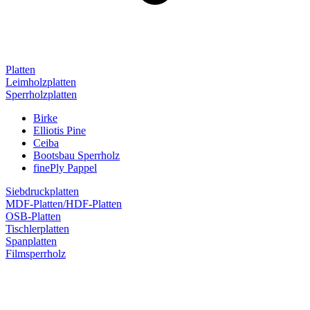
Platten
Leimholzplatten
Sperrholzplatten
Birke
Elliotis Pine
Ceiba
Bootsbau Sperrholz
finePly Pappel
Siebdruckplatten
MDF-Platten/HDF-Platten
OSB-Platten
Tischlerplatten
Spanplatten
Filmsperrholz