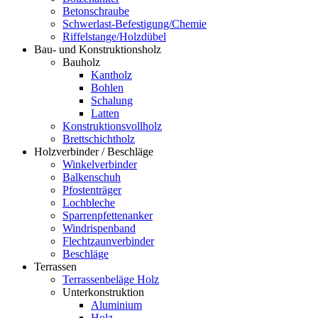
Betonschraube
Schwerlast-Befestigung/Chemie
Riffelstange/Holzdübel
Bau- und Konstruktionsholz
Bauholz
Kantholz
Bohlen
Schalung
Latten
Konstruktionsvollholz
Brettschichtholz
Holzverbinder / Beschläge
Winkelverbinder
Balkenschuh
Pfostenträger
Lochbleche
Sparrenpfettenanker
Windrispenband
Flechtzaunverbinder
Beschläge
Terrassen
Terrassenbeläge Holz
Unterkonstruktion
Aluminium
Holz