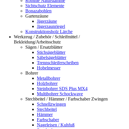
Robinie Naturstämme
Sichtschutz Elemente
Bonazabohlen
Gartenzäune
Jägerzäune
Jägerzaunriegel
Konstruktionsholz Lärche
Werkzeug / Zubehör / Schleifmittel /
Bekleidung/Arbeitsschutz
Sägen / Ersatzblätter
Stichsägeblätter
Säbelsägeblätter
Trennschleiferscheiben
Hobelmesser
Bohrer
Metallbohrer
Holzbohrer
Steinbohrer SDS Plus MX4
Multibohrer Schockwave
Stechbeitel / Hämmer / Farbschaber Zwingen
Schnellzwingen
Stechbeitel
Hämmer
Farbschaber
Nageleisen / Kuhfuß