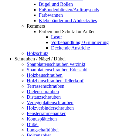
Bügel und Rollen
Fußbodenbürsten/Auftragspads
Farbwannen
Klebebänder und Abdeckvlies
Remmers
Farben und Schutz für Außen
Lasur
Vorbehandlung / Grundierung
Deckende Anstriche
Holzschutz
Schrauben / Nägel / Dübel
Spanplattenschrauben verzinkt
Spanplattenschrauben Edelstahl
Holzbauschrauben
Holzbauschrauben Tellerkopf
Terrassenschrauben
Dielenschrauben
Distanzschrauben
Verlegeplattenschrauben
Holzverbinderschrauben
Fensterrahmenanker
Konusplättchen
Dübel
Langschaftdübel
Bolzenanker