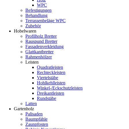
WPC
Befestigungen
Behandlung
Terrassenbeläge WPC
Zubehör
Hobelwaren
Profilholz Bretter
Rauspund Bretter
Fassadenverkleidung
Glattkantbretter
Rahmenhölzer
Leisten
Quadratleisten
Rechteckleisten
Viertelstäbe
Hohlkehlleisten
Winkel-/Eckschutzleisten
Dreikantleisten
Rundstäbe
Latten
Gartenholz
Palisaden
Baumpfähle
Zaunpfosten