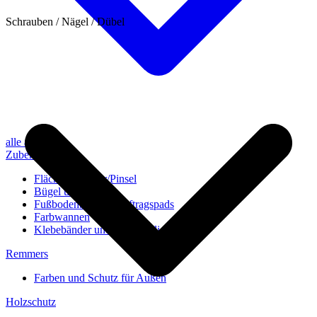
Schrauben / Nägel / Dübel
alle anzeigen
Zubehör
Flächenstreicher/Pinsel
Bügel und Rollen
Fußbodenbürsten/Auftragspads
Farbwannen
Klebebänder und Abdeckvlies
Remmers
Farben und Schutz für Außen
Holzschutz