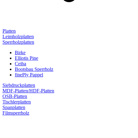
Platten
Leimholzplatten
Sperrholzplatten
Birke
Elliotis Pine
Ceiba
Bootsbau Sperrholz
finePly Pappel
Siebdruckplatten
MDF-Platten/HDF-Platten
OSB-Platten
Tischlerplatten
Spanplatten
Filmsperrholz