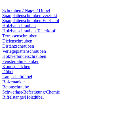
Schrauben / Nägel / Dübel
Spanplattenschrauben verzinkt
Spanplattenschrauben Edelstahl
Holzbauschrauben
Holzbauschrauben Tellerkopf
Terrassenschrauben
Dielenschrauben
Distanzschrauben
Verlegeplattenschrauben
Holzverbinderschrauben
Fensterrahmenanker
Konusplättchen
Dübel
Langschaftdübel
Bolzenanker
Betonschraube
Schwerlast-Befestigung/Chemie
Riffelstange/Holzdübel