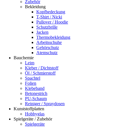
Zubehör
Bekleidung
Kopfbedeckung
T-Shirt / Nicki
Pullover / Hoodie
Schutzbrille
Jacken
Thermobekleidung
Arbeitsschuhe
Gehörschutz
Atemschutz
Bauchemie
Leim
Kleber / Dichtstoff
Öl / Schmierstoff
Spachtel
Folien
Klebeband
Betonestrich
PU-Schaum
Reiniger / Spraydosen
Kunststoffplatten
Hobbyglas
Spielgeräte / Zubehör
Spielgeräte