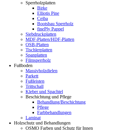
Sperrholzplatten
Birke
Elliotis Pine
Ceiba
Bootsbau Sperrholz
finePly Pappel
Siebdruckplatten
MDF-Platten/HDF-Platten
OSB-Platten
Tischlerplatten
Spanplatten
Filmsperrholz
Fußboden
Massivholzdielen
Parkett
Fußleisten
Trittschall
Kleber und Spachtel
Beschichtung und Pflege
Behandlung/Beschichtung
Pflege
Farbbehandlungen
Laminat
Holzschutz und Behandlungen
OSMO Farben und Schutz für Innen