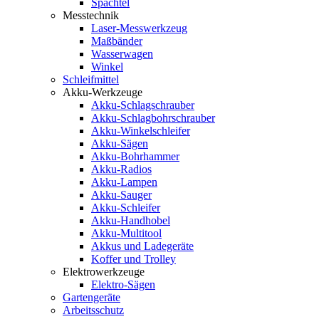
Spachtel
Messtechnik
Laser-Messwerkzeug
Maßbänder
Wasserwagen
Winkel
Schleifmittel
Akku-Werkzeuge
Akku-Schlagschrauber
Akku-Schlagbohrschrauber
Akku-Winkelschleifer
Akku-Sägen
Akku-Bohrhammer
Akku-Radios
Akku-Lampen
Akku-Sauger
Akku-Schleifer
Akku-Handhobel
Akku-Multitool
Akkus und Ladegeräte
Koffer und Trolley
Elektrowerkzeuge
Elektro-Sägen
Gartengeräte
Arbeitsschutz