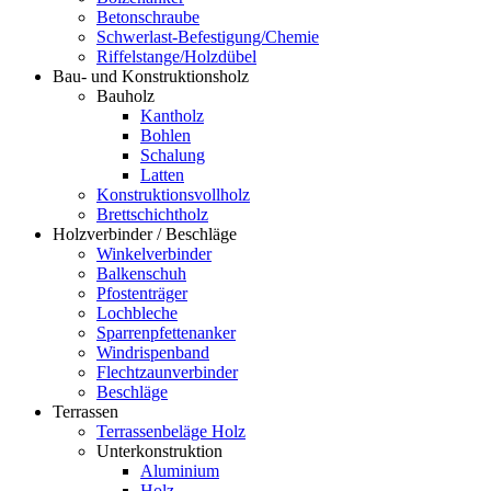
Betonschraube
Schwerlast-Befestigung/Chemie
Riffelstange/Holzdübel
Bau- und Konstruktionsholz
Bauholz
Kantholz
Bohlen
Schalung
Latten
Konstruktionsvollholz
Brettschichtholz
Holzverbinder / Beschläge
Winkelverbinder
Balkenschuh
Pfostenträger
Lochbleche
Sparrenpfettenanker
Windrispenband
Flechtzaunverbinder
Beschläge
Terrassen
Terrassenbeläge Holz
Unterkonstruktion
Aluminium
Holz