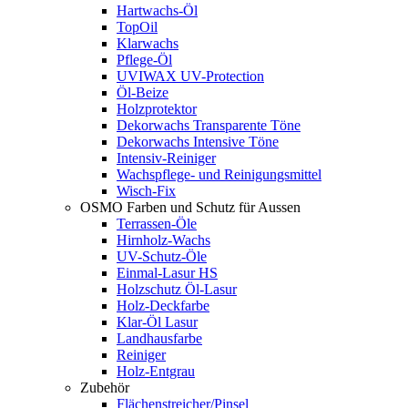
Hartwachs-Öl
TopOil
Klarwachs
Pflege-Öl
UVIWAX UV-Protection
Öl-Beize
Holzprotektor
Dekorwachs Transparente Töne
Dekorwachs Intensive Töne
Intensiv-Reiniger
Wachspflege- und Reinigungsmittel
Wisch-Fix
OSMO Farben und Schutz für Aussen
Terrassen-Öle
Hirnholz-Wachs
UV-Schutz-Öle
Einmal-Lasur HS
Holzschutz Öl-Lasur
Holz-Deckfarbe
Klar-Öl Lasur
Landhausfarbe
Reiniger
Holz-Entgrau
Zubehör
Flächenstreicher/Pinsel