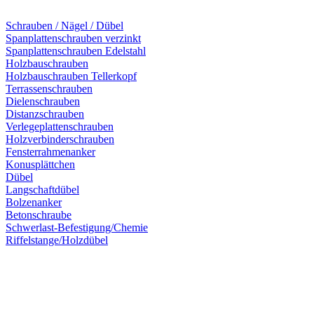
Schrauben / Nägel / Dübel
Spanplattenschrauben verzinkt
Spanplattenschrauben Edelstahl
Holzbauschrauben
Holzbauschrauben Tellerkopf
Terrassenschrauben
Dielenschrauben
Distanzschrauben
Verlegeplattenschrauben
Holzverbinderschrauben
Fensterrahmenanker
Konusplättchen
Dübel
Langschaftdübel
Bolzenanker
Betonschraube
Schwerlast-Befestigung/Chemie
Riffelstange/Holzdübel