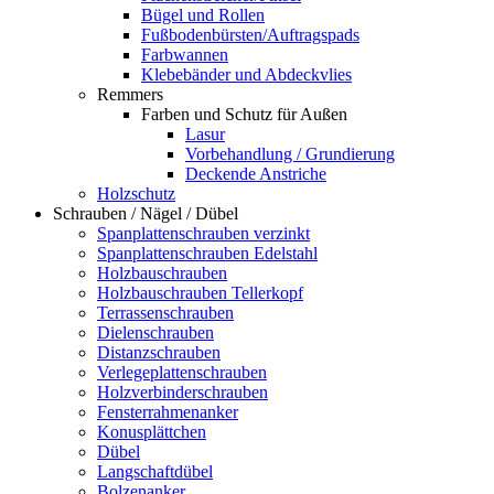
Bügel und Rollen
Fußbodenbürsten/Auftragspads
Farbwannen
Klebebänder und Abdeckvlies
Remmers
Farben und Schutz für Außen
Lasur
Vorbehandlung / Grundierung
Deckende Anstriche
Holzschutz
Schrauben / Nägel / Dübel
Spanplattenschrauben verzinkt
Spanplattenschrauben Edelstahl
Holzbauschrauben
Holzbauschrauben Tellerkopf
Terrassenschrauben
Dielenschrauben
Distanzschrauben
Verlegeplattenschrauben
Holzverbinderschrauben
Fensterrahmenanker
Konusplättchen
Dübel
Langschaftdübel
Bolzenanker