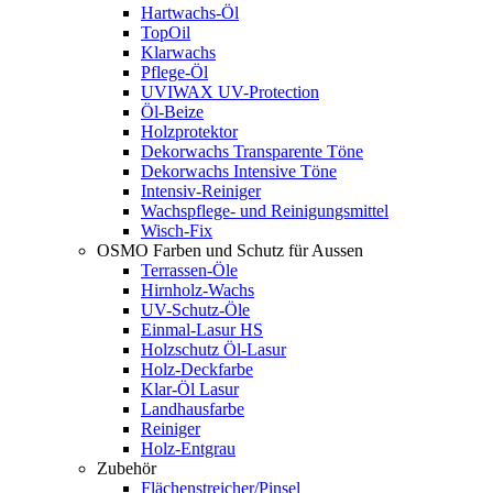
Hartwachs-Öl
TopOil
Klarwachs
Pflege-Öl
UVIWAX UV-Protection
Öl-Beize
Holzprotektor
Dekorwachs Transparente Töne
Dekorwachs Intensive Töne
Intensiv-Reiniger
Wachspflege- und Reinigungsmittel
Wisch-Fix
OSMO Farben und Schutz für Aussen
Terrassen-Öle
Hirnholz-Wachs
UV-Schutz-Öle
Einmal-Lasur HS
Holzschutz Öl-Lasur
Holz-Deckfarbe
Klar-Öl Lasur
Landhausfarbe
Reiniger
Holz-Entgrau
Zubehör
Flächenstreicher/Pinsel