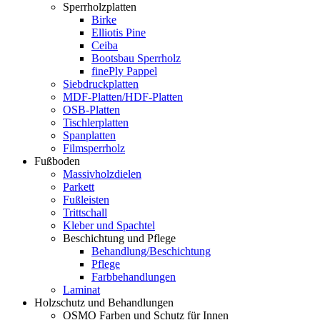
Sperrholzplatten
Birke
Elliotis Pine
Ceiba
Bootsbau Sperrholz
finePly Pappel
Siebdruckplatten
MDF-Platten/HDF-Platten
OSB-Platten
Tischlerplatten
Spanplatten
Filmsperrholz
Fußboden
Massivholzdielen
Parkett
Fußleisten
Trittschall
Kleber und Spachtel
Beschichtung und Pflege
Behandlung/Beschichtung
Pflege
Farbbehandlungen
Laminat
Holzschutz und Behandlungen
OSMO Farben und Schutz für Innen