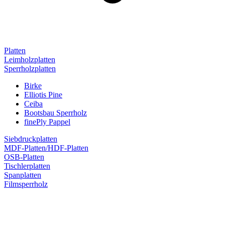
Platten
Leimholzplatten
Sperrholzplatten
Birke
Elliotis Pine
Ceiba
Bootsbau Sperrholz
finePly Pappel
Siebdruckplatten
MDF-Platten/HDF-Platten
OSB-Platten
Tischlerplatten
Spanplatten
Filmsperrholz