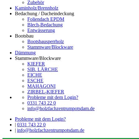
Zubehör
Kaminholz/Brennholz
Bedachung / Dacheindeckung
Foliendach EPDM
Blech-Bedachung
Entwässerung
Bootsbau
Bootsbausperrholz
Stammware/Blockware
Dämmung
Stammware/Blockware
KIEFER
SIB. LÄRCHE
EICHE
ESCHE
MAHAGONI
ZIRBEL-KIEFER
Probleme mit dem Login?
0331 743 22 0
info@holzfachzentrumpotsdam.de
Probleme mit dem Login?
|
0331 743 22 0
|
info@holzfachzentrumpotsdam.de