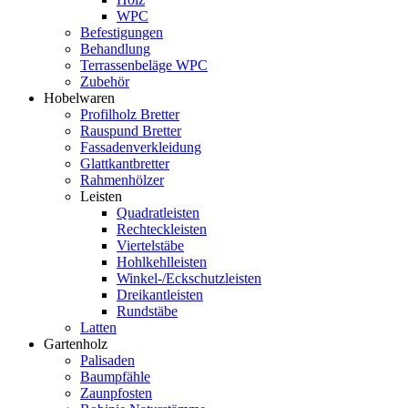
WPC
Befestigungen
Behandlung
Terrassenbeläge WPC
Zubehör
Hobelwaren
Profilholz Bretter
Rauspund Bretter
Fassadenverkleidung
Glattkantbretter
Rahmenhölzer
Leisten
Quadratleisten
Rechteckleisten
Viertelstäbe
Hohlkehlleisten
Winkel-/Eckschutzleisten
Dreikantleisten
Rundstäbe
Latten
Gartenholz
Palisaden
Baumpfähle
Zaunpfosten