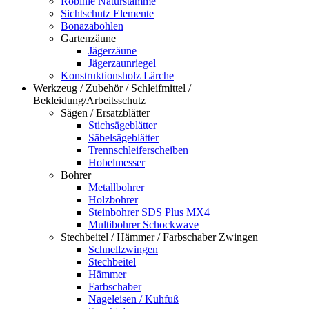
Robinie Naturstämme
Sichtschutz Elemente
Bonazabohlen
Gartenzäune
Jägerzäune
Jägerzaunriegel
Konstruktionsholz Lärche
Werkzeug / Zubehör / Schleifmittel /
Bekleidung/Arbeitsschutz
Sägen / Ersatzblätter
Stichsägeblätter
Säbelsägeblätter
Trennschleiferscheiben
Hobelmesser
Bohrer
Metallbohrer
Holzbohrer
Steinbohrer SDS Plus MX4
Multibohrer Schockwave
Stechbeitel / Hämmer / Farbschaber Zwingen
Schnellzwingen
Stechbeitel
Hämmer
Farbschaber
Nageleisen / Kuhfuß