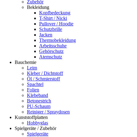
Zubehör
Bekleidung
Kopfbedeckung
T-Shirt / Nicki
Pullover / Hoodie
Schutzbrille
Jacken
Thermobekleidung
Arbeitsschuhe
Gehörschutz
Atemschutz
Bauchemie
Leim
Kleber / Dichtstoff
Öl / Schmierstoff
Spachtel
Folien
Klebeband
Betonestrich
PU-Schaum
Reiniger / Spraydosen
Kunststoffplatten
Hobbyglas
Spielgeräte / Zubehör
Spielgeräte