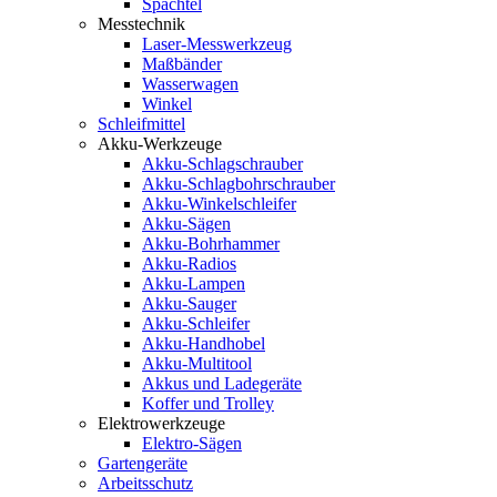
Spachtel
Messtechnik
Laser-Messwerkzeug
Maßbänder
Wasserwagen
Winkel
Schleifmittel
Akku-Werkzeuge
Akku-Schlagschrauber
Akku-Schlagbohrschrauber
Akku-Winkelschleifer
Akku-Sägen
Akku-Bohrhammer
Akku-Radios
Akku-Lampen
Akku-Sauger
Akku-Schleifer
Akku-Handhobel
Akku-Multitool
Akkus und Ladegeräte
Koffer und Trolley
Elektrowerkzeuge
Elektro-Sägen
Gartengeräte
Arbeitsschutz