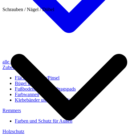
Schrauben / Nägel / Dübel
alle anzeigen
Zubehör
Flächenstreicher/Pinsel
Bügel und Rollen
Fußbodenbürsten/Auftragspads
Farbwannen
Klebebänder und Abdeckvlies
Remmers
Farben und Schutz für Außen
Holzschutz