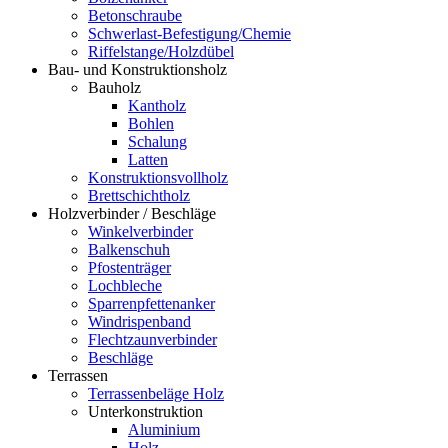
Betonschraube
Schwerlast-Befestigung/Chemie
Riffelstange/Holzdübel
Bau- und Konstruktionsholz
Bauholz
Kantholz
Bohlen
Schalung
Latten
Konstruktionsvollholz
Brettschichtholz
Holzverbinder / Beschläge
Winkelverbinder
Balkenschuh
Pfostenträger
Lochbleche
Sparrenpfettenanker
Windrispenband
Flechtzaunverbinder
Beschläge
Terrassen
Terrassenbeläge Holz
Unterkonstruktion
Aluminium
Holz