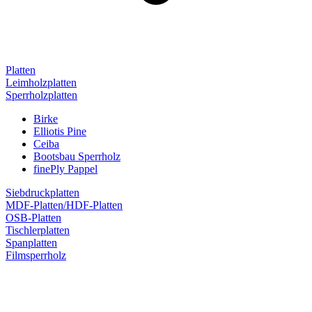
Platten
Leimholzplatten
Sperrholzplatten
Birke
Elliotis Pine
Ceiba
Bootsbau Sperrholz
finePly Pappel
Siebdruckplatten
MDF-Platten/HDF-Platten
OSB-Platten
Tischlerplatten
Spanplatten
Filmsperrholz