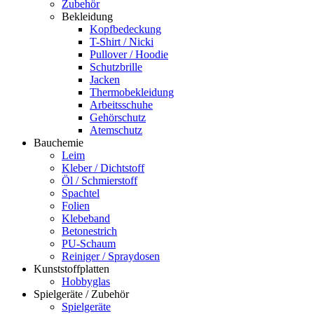
Zubehör
Bekleidung
Kopfbedeckung
T-Shirt / Nicki
Pullover / Hoodie
Schutzbrille
Jacken
Thermobekleidung
Arbeitsschuhe
Gehörschutz
Atemschutz
Bauchemie
Leim
Kleber / Dichtstoff
Öl / Schmierstoff
Spachtel
Folien
Klebeband
Betonestrich
PU-Schaum
Reiniger / Spraydosen
Kunststoffplatten
Hobbyglas
Spielgeräte / Zubehör
Spielgeräte