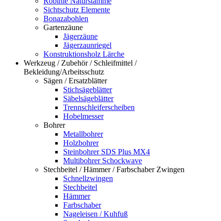
Robinie Naturstämme
Sichtschutz Elemente
Bonazabohlen
Gartenzäune
Jägerzäune
Jägerzaunriegel
Konstruktionsholz Lärche
Werkzeug / Zubehör / Schleifmittel /
Bekleidung/Arbeitsschutz
Sägen / Ersatzblätter
Stichsägeblätter
Säbelsägeblätter
Trennschleiferscheiben
Hobelmesser
Bohrer
Metallbohrer
Holzbohrer
Steinbohrer SDS Plus MX4
Multibohrer Schockwave
Stechbeitel / Hämmer / Farbschaber Zwingen
Schnellzwingen
Stechbeitel
Hämmer
Farbschaber
Nageleisen / Kuhfuß