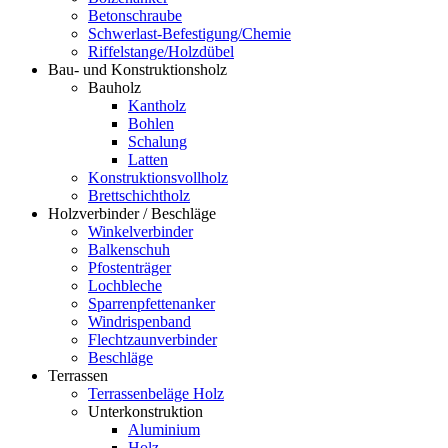
Betonschraube
Schwerlast-Befestigung/Chemie
Riffelstange/Holzdübel
Bau- und Konstruktionsholz
Bauholz
Kantholz
Bohlen
Schalung
Latten
Konstruktionsvollholz
Brettschichtholz
Holzverbinder / Beschläge
Winkelverbinder
Balkenschuh
Pfostenträger
Lochbleche
Sparrenpfettenanker
Windrispenband
Flechtzaunverbinder
Beschläge
Terrassen
Terrassenbeläge Holz
Unterkonstruktion
Aluminium
Holz