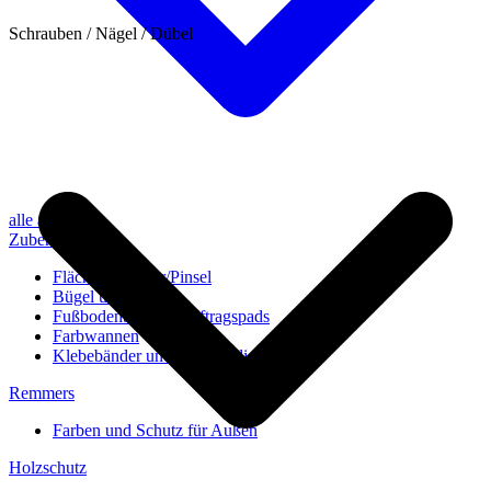
Schrauben / Nägel / Dübel
alle anzeigen
Zubehör
Flächenstreicher/Pinsel
Bügel und Rollen
Fußbodenbürsten/Auftragspads
Farbwannen
Klebebänder und Abdeckvlies
Remmers
Farben und Schutz für Außen
Holzschutz