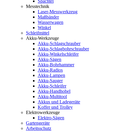
Spachtel
Messtechnik
Laser-Messwerkzeug
Maßbänder
Wasserwagen
Winkel
Schleifmittel
Akku-Werkzeuge
Akku-Schlagschrauber
Akku-Schlagbohrschrauber
Akku-Winkelschleifer
Akku-Sägen
Akku-Bohrhammer
Akku-Radios
Akku-Lampen
Akku-Sauger
Akku-Schleifer
Akku-Handhobel
Akku-Multitool
Akkus und Ladegeräte
Koffer und Trolley
Elektrowerkzeuge
Elektro-Sägen
Gartengeräte
Arbeitsschutz