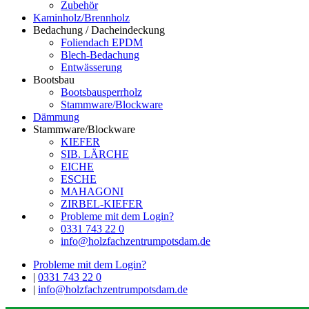
Zubehör
Kaminholz/Brennholz
Bedachung / Dacheindeckung
Foliendach EPDM
Blech-Bedachung
Entwässerung
Bootsbau
Bootsbausperrholz
Stammware/Blockware
Dämmung
Stammware/Blockware
KIEFER
SIB. LÄRCHE
EICHE
ESCHE
MAHAGONI
ZIRBEL-KIEFER
Probleme mit dem Login?
0331 743 22 0
info@holzfachzentrumpotsdam.de
Probleme mit dem Login?
|
0331 743 22 0
|
info@holzfachzentrumpotsdam.de