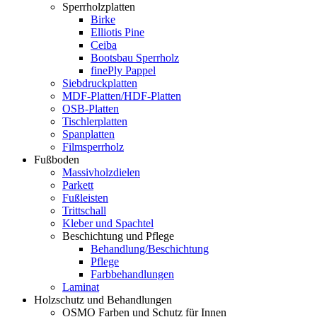
Sperrholzplatten
Birke
Elliotis Pine
Ceiba
Bootsbau Sperrholz
finePly Pappel
Siebdruckplatten
MDF-Platten/HDF-Platten
OSB-Platten
Tischlerplatten
Spanplatten
Filmsperrholz
Fußboden
Massivholzdielen
Parkett
Fußleisten
Trittschall
Kleber und Spachtel
Beschichtung und Pflege
Behandlung/Beschichtung
Pflege
Farbbehandlungen
Laminat
Holzschutz und Behandlungen
OSMO Farben und Schutz für Innen