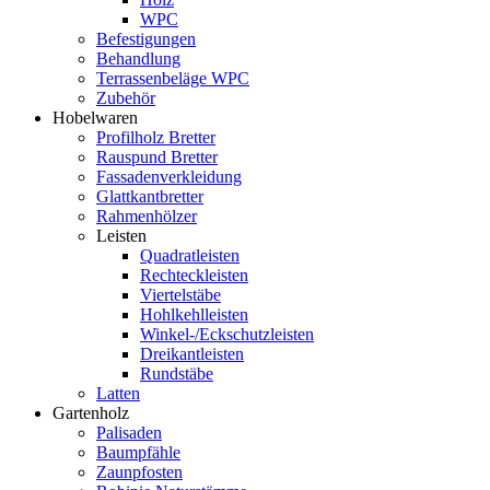
WPC
Befestigungen
Behandlung
Terrassenbeläge WPC
Zubehör
Hobelwaren
Profilholz Bretter
Rauspund Bretter
Fassadenverkleidung
Glattkantbretter
Rahmenhölzer
Leisten
Quadratleisten
Rechteckleisten
Viertelstäbe
Hohlkehlleisten
Winkel-/Eckschutzleisten
Dreikantleisten
Rundstäbe
Latten
Gartenholz
Palisaden
Baumpfähle
Zaunpfosten