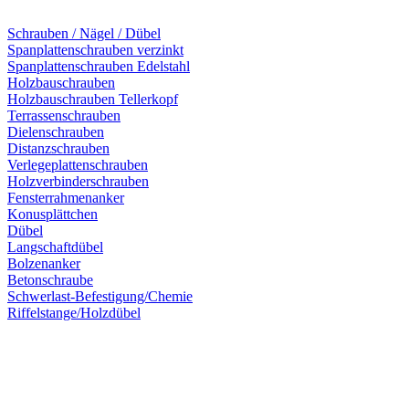
Schrauben / Nägel / Dübel
Spanplattenschrauben verzinkt
Spanplattenschrauben Edelstahl
Holzbauschrauben
Holzbauschrauben Tellerkopf
Terrassenschrauben
Dielenschrauben
Distanzschrauben
Verlegeplattenschrauben
Holzverbinderschrauben
Fensterrahmenanker
Konusplättchen
Dübel
Langschaftdübel
Bolzenanker
Betonschraube
Schwerlast-Befestigung/Chemie
Riffelstange/Holzdübel