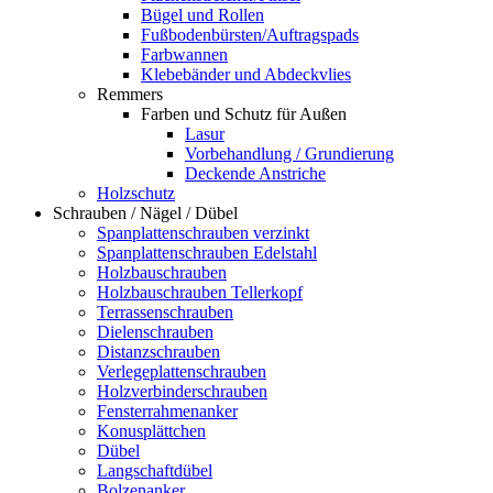
Bügel und Rollen
Fußbodenbürsten/Auftragspads
Farbwannen
Klebebänder und Abdeckvlies
Remmers
Farben und Schutz für Außen
Lasur
Vorbehandlung / Grundierung
Deckende Anstriche
Holzschutz
Schrauben / Nägel / Dübel
Spanplattenschrauben verzinkt
Spanplattenschrauben Edelstahl
Holzbauschrauben
Holzbauschrauben Tellerkopf
Terrassenschrauben
Dielenschrauben
Distanzschrauben
Verlegeplattenschrauben
Holzverbinderschrauben
Fensterrahmenanker
Konusplättchen
Dübel
Langschaftdübel
Bolzenanker