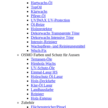
Hartwachs-Öl
TopOil
Klarwachs
Pflege-Öl
UVIWAX UV-Protection
Öl-Beize
Holzprotektor
Dekorwachs Transparente Töne
Dekorwachs Intensive Töne
Intensiv-Reiniger
Wachspflege- und Reinigungsmittel
Wisch-Fix
OSMO Farben und Schutz für Aussen
Terrassen-Öle
Hirnholz-Wachs
UV-Schutz-Öle
Einmal-Lasur HS
Holzschutz Öl-Lasur
Holz-Deckfarbe
Klar-Öl Lasur
Landhausfarbe
Reiniger
Holz-Entgrau
Zubehör
Flächenstreicher/Pinsel