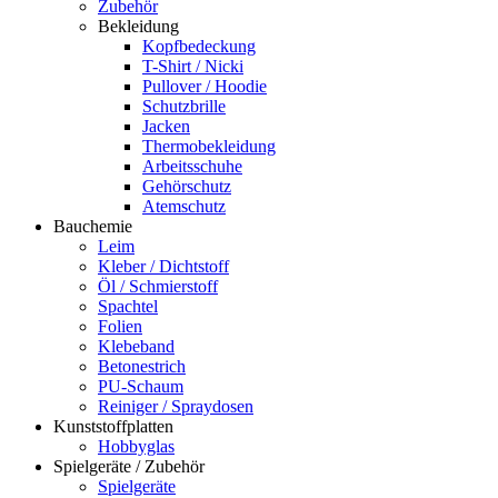
Zubehör
Bekleidung
Kopfbedeckung
T-Shirt / Nicki
Pullover / Hoodie
Schutzbrille
Jacken
Thermobekleidung
Arbeitsschuhe
Gehörschutz
Atemschutz
Bauchemie
Leim
Kleber / Dichtstoff
Öl / Schmierstoff
Spachtel
Folien
Klebeband
Betonestrich
PU-Schaum
Reiniger / Spraydosen
Kunststoffplatten
Hobbyglas
Spielgeräte / Zubehör
Spielgeräte