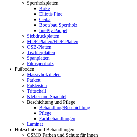
Sperrholzplatten
Birke
Elliotis Pine
Ceiba
Bootsbau Sperrholz
finePly Pappel
Siebdruckplatten
MDF-Platten/HDF-Platten
OSB-Platten
Tischlerplatten
Spanplatten
Filmsperrholz
Fußboden
Massivholzdielen
Parkett
Fußleisten
Trittschall
Kleber und Spachtel
Beschichtung und Pflege
Behandlung/Beschichtung
Pflege
Farbbehandlungen
Laminat
Holzschutz und Behandlungen
OSMO Farben und Schutz für Innen