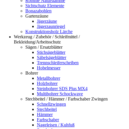
Robinie Naturstämme
Sichtschutz Elemente
Bonazabohlen
Gartenzäune
Jägerzäune
Jägerzaunriegel
Konstruktionsholz Lärche
Werkzeug / Zubehör / Schleifmittel /
Bekleidung/Arbeitsschutz
Sägen / Ersatzblätter
Stichsägeblätter
Säbelsägeblätter
Trennschleiferscheiben
Hobelmesser
Bohrer
Metallbohrer
Holzbohrer
Steinbohrer SDS Plus MX4
Multibohrer Schockwave
Stechbeitel / Hämmer / Farbschaber Zwingen
Schnellzwingen
Stechbeitel
Hämmer
Farbschaber
Nageleisen / Kuhfuß