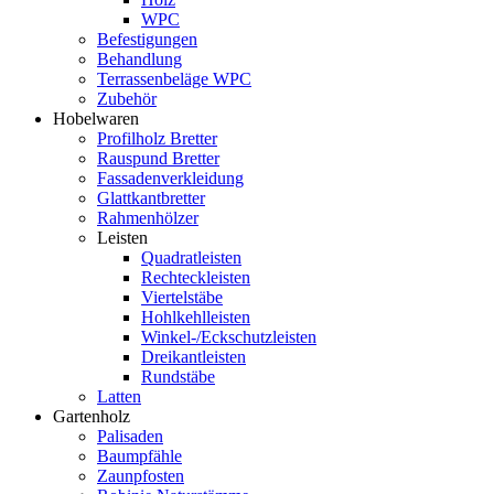
WPC
Befestigungen
Behandlung
Terrassenbeläge WPC
Zubehör
Hobelwaren
Profilholz Bretter
Rauspund Bretter
Fassadenverkleidung
Glattkantbretter
Rahmenhölzer
Leisten
Quadratleisten
Rechteckleisten
Viertelstäbe
Hohlkehlleisten
Winkel-/Eckschutzleisten
Dreikantleisten
Rundstäbe
Latten
Gartenholz
Palisaden
Baumpfähle
Zaunpfosten