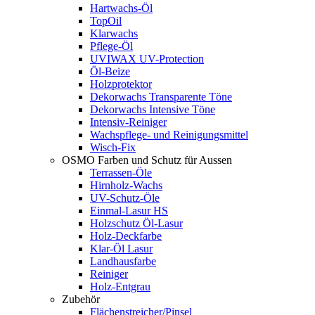
Hartwachs-Öl
TopOil
Klarwachs
Pflege-Öl
UVIWAX UV-Protection
Öl-Beize
Holzprotektor
Dekorwachs Transparente Töne
Dekorwachs Intensive Töne
Intensiv-Reiniger
Wachspflege- und Reinigungsmittel
Wisch-Fix
OSMO Farben und Schutz für Aussen
Terrassen-Öle
Hirnholz-Wachs
UV-Schutz-Öle
Einmal-Lasur HS
Holzschutz Öl-Lasur
Holz-Deckfarbe
Klar-Öl Lasur
Landhausfarbe
Reiniger
Holz-Entgrau
Zubehör
Flächenstreicher/Pinsel