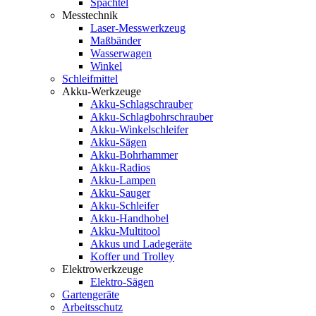
Spachtel
Messtechnik
Laser-Messwerkzeug
Maßbänder
Wasserwagen
Winkel
Schleifmittel
Akku-Werkzeuge
Akku-Schlagschrauber
Akku-Schlagbohrschrauber
Akku-Winkelschleifer
Akku-Sägen
Akku-Bohrhammer
Akku-Radios
Akku-Lampen
Akku-Sauger
Akku-Schleifer
Akku-Handhobel
Akku-Multitool
Akkus und Ladegeräte
Koffer und Trolley
Elektrowerkzeuge
Elektro-Sägen
Gartengeräte
Arbeitsschutz