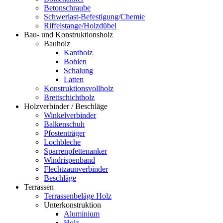
Betonschraube
Schwerlast-Befestigung/Chemie
Riffelstange/Holzdübel
Bau- und Konstruktionsholz
Bauholz
Kantholz
Bohlen
Schalung
Latten
Konstruktionsvollholz
Brettschichtholz
Holzverbinder / Beschläge
Winkelverbinder
Balkenschuh
Pfostenträger
Lochbleche
Sparrenpfettenanker
Windrispenband
Flechtzaunverbinder
Beschläge
Terrassen
Terrassenbeläge Holz
Unterkonstruktion
Aluminium
Holz