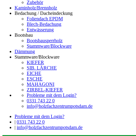
Zubehör
Kaminholz/Brennholz
Bedachung / Dacheindeckung
Foliendach EPDM
Blech-Bedachung
Entwässerung
Bootsbau
Bootsbausperrholz
Stammware/Blockware
Dämmung
Stammware/Blockware
KIEFER
SIB. LÄRCHE
EICHE
ESCHE
MAHAGONI
ZIRBEL-KIEFER
Probleme mit dem Login?
0331 743 22 0
info@holzfachzentrumpotsdam.de
Probleme mit dem Login?
|
0331 743 22 0
|
info@holzfachzentrumpotsdam.de