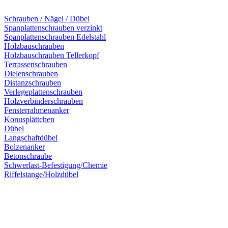
Schrauben / Nägel / Dübel
Spanplattenschrauben verzinkt
Spanplattenschrauben Edelstahl
Holzbauschrauben
Holzbauschrauben Tellerkopf
Terrassenschrauben
Dielenschrauben
Distanzschrauben
Verlegeplattenschrauben
Holzverbinderschrauben
Fensterrahmenanker
Konusplättchen
Dübel
Langschaftdübel
Bolzenanker
Betonschraube
Schwerlast-Befestigung/Chemie
Riffelstange/Holzdübel