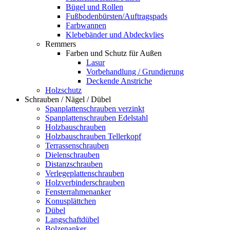
Bügel und Rollen
Fußbodenbürsten/Auftragspads
Farbwannen
Klebebänder und Abdeckvlies
Remmers
Farben und Schutz für Außen
Lasur
Vorbehandlung / Grundierung
Deckende Anstriche
Holzschutz
Schrauben / Nägel / Dübel
Spanplattenschrauben verzinkt
Spanplattenschrauben Edelstahl
Holzbauschrauben
Holzbauschrauben Tellerkopf
Terrassenschrauben
Dielenschrauben
Distanzschrauben
Verlegeplattenschrauben
Holzverbinderschrauben
Fensterrahmenanker
Konusplättchen
Dübel
Langschaftdübel
Bolzenanker