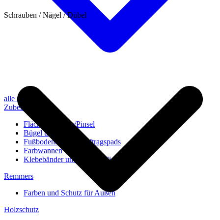
Schrauben / Nägel / Dübel
alle anzeigen
Zubehör
Flächenstreicher/Pinsel
Bügel und Rollen
Fußbodenbürsten/Auftragspads
Farbwannen
Klebebänder und Abdeckvlies
Remmers
Farben und Schutz für Außen
Holzschutz