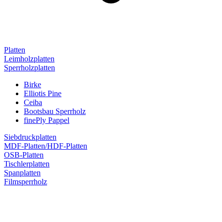
Platten
Leimholzplatten
Sperrholzplatten
Birke
Elliotis Pine
Ceiba
Bootsbau Sperrholz
finePly Pappel
Siebdruckplatten
MDF-Platten/HDF-Platten
OSB-Platten
Tischlerplatten
Spanplatten
Filmsperrholz